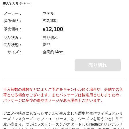
#80'sカルチャー
メーカー：
マテル
参考価格：
¥
12,100
12,100
販売価格：
¥
商品状況：
売り切れ
商品状態：
新品
サイズ：
全高約14cm
売り切れ
※入荷数の減数などによりご予約をキャンセル頂く場合や、分納での入
荷となる場合がございます。またパッケージは輸送用となりますため、
パッケージに多少の傷やダメージがある場合もございます。
アニメや映画にもなったマテルが生み出した歴史的傑作フィギュアシリ
ーズ『マスターズ・オブ・ユニバース』と、シーズンを追うごとに注目
度が高まり、ついにラストシーズンがスタートしたNetflixオリジナルド