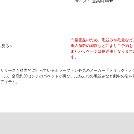
サイズ：
全高約30cm
※量産品のため、毛並みや毛量など
※入荷数の減数などによりご予約を
を見る＞
またパッケージは輸送用となります
す。
リリースも精力的に行っているホラーファン必見のメーカー「トリック・オ
スケール、全高約30センチのパペットが再び。ふわふわの毛並みなど劇中の姿
いアイテム。