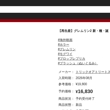
【再生産】グレムリン2 新・種・誕
#海外映画
#ホラー
#グレムリン
#モグワイ
#プロップレプリカ
#プラッシュ（ぬいぐるみ）
メーカー：
トリックオアトリート
入荷時期：
2026年08月
参考価格：
¥
19,800
16,830
予約価格：
¥
商品状況：
予約受付終了
商品状態：
新品