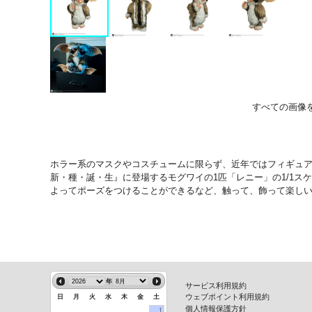
すべての画像
ホラー系のマスクやコスチュームに限らず、近年ではフィギュア
新・種・誕・生』に登場するモグワイの1匹「レニー」の1/1
よってポーズをつけることができるなど、触って、飾って楽し
年
サービス利用規約
ウェブポイント利用規約
日
月
火
水
木
金
土
個人情報保護方針
1