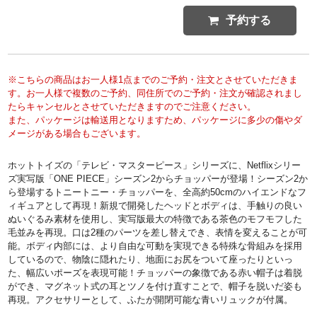
予約する
※こちらの商品はお一人様1点までのご予約・注文とさせていただきま
す。お一人様で複数のご予約、同住所でのご予約・注文が確認されまし
たらキャンセルとさせていただきますのでご注意ください。
また、パッケージは輸送用となりますため、パッケージに多少の傷やダ
メージがある場合もございます。
ホットトイズの「テレビ・マスターピース」シリーズに、Netflixシリー
ズ実写版「ONE PIECE」シーズン2からチョッパーが登場！シーズン2か
ら登場するトニートニー・チョッパーを、全高約50cmのハイエンドなフ
ィギュアとして再現！新規で開発したヘッドとボディは、手触りの良い
ぬいぐるみ素材を使用し、実写版最大の特徴である茶色のモフモフした
毛並みを再現。口は2種のパーツを差し替えでき、表情を変えることが可
能。ボディ内部には、より自由な可動を実現できる特殊な骨組みを採用
しているので、物陰に隠れたり、地面にお尻をついて座ったりといっ
た、幅広いポーズを表現可能！チョッパーの象徴である赤い帽子は着脱
ができ、マグネット式の耳とツノを付け直すことで、帽子を脱いだ姿も
再現。アクセサリーとして、ふたが開閉可能な青いリュックが付属。