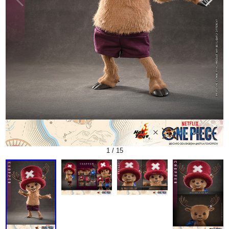
1
/
15