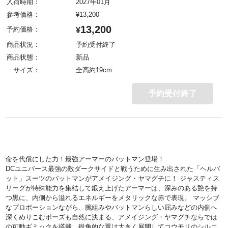
入荷時期：
2027年01月
参考価格：
¥
13,200
13,200
予約価格：
¥
商品状況：
予約受付終了
商品状態：
新品
サイズ：
全高約19cm
予約受付終了
命を代償にした力！最強アーマーのバットマン登場！
DCユニバース最強の敵ダークサイドと戦うために生み出された「ヘルバ
ット」スーツのバットマンがアメイジング・ヤマグチに！ ジャスティス
リーグが特殊能力を集結して鍛え上げたアーマーは、深みのある艶を持
つ黒に、内側から溢れるエネルギーをメタリックな赤で表現。 マッシブ
なプロポーションながら、腕組みやバットマンらしい屈みなどの内側へ
深くめりこむポーズも自然に決まる、アメイジング・ヤマグチならでは
の可動ギミックを搭載。鋭角的な翼は大きく展開してコウモリのシルエ