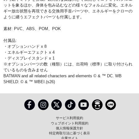
ットを象るほか、身体を包み込むなどの様々なフォルムに変化。エネル
ギー放出状態を再現できる交換用手首パーツや、エネルギーをクローの
ように纏うエフェクトパーツも付属します。
素材: PVC、ABS、POM、POK
付属品:
・オプションハンド x 8
・エネルギーエフェクト x 4
・ディスプレイスタンド x 1
※オプションパーツの数（種類）には、出荷時（標準）に取り付けられ
ているものを含みません
BATMAN and all related characters and elements © & ™ DC. WB
SHIELD: © & ™ WBEI.(s26)
サービス利用規約
ウェブポイント利用規約
個人情報保護方針
特定商取引法に基づく表示
企業サイト