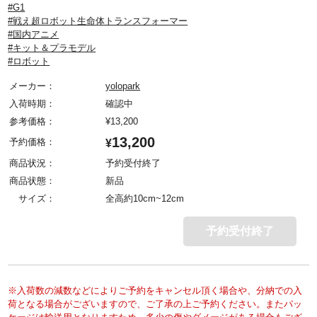
#G1
#戦え超ロボット生命体トランスフォーマー
#国内アニメ
#キット＆プラモデル
#ロボット
メーカー：
yolopark
入荷時期：
確認中
参考価格：
¥
13,200
13,200
予約価格：
¥
商品状況：
予約受付終了
商品状態：
新品
サイズ：
全高約10cm~12cm
予約受付終了
※入荷数の減数などによりご予約をキャンセル頂く場合や、分納での入
荷となる場合がございますので、ご了承の上ご予約ください。またパッ