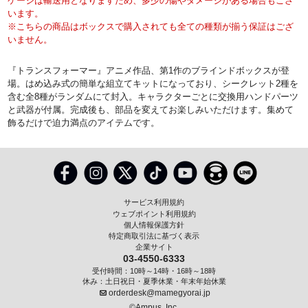
ケージは輸送用となりますため、多少の傷やダメージがある場合もござ
います。
※こちらの商品はボックスで購入されても全ての種類が揃う保証はござ
いません。
『トランスフォーマー』アニメ作品、第1作のブラインドボックスが登
場。はめ込み式の簡単な組立てキットになっており、シークレット2種を
含む全8種がランダムにて封入。キャラクターごとに交換用ハンドパーツ
と武器が付属。完成後も、部品を変えてお楽しみいただけます。集めて
飾るだけで迫力満点のアイテムです。
サービス利用規約
ウェブポイント利用規約
個人情報保護方針
特定商取引法に基づく表示
企業サイト
03-4550-6333
受付時間：10時～14時・16時～18時
休み：土日祝日・夏季休業・年末年始休業
orderdesk@mamegyorai.jp
©Ampus, Inc.