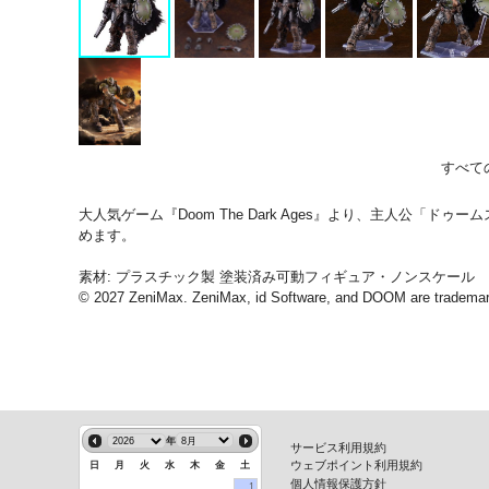
すべて
大人気ゲーム『Doom The Dark Ages』より、主人公
めます。
素材: プラスチック製 塗装済み可動フィギュア・ノンスケール
© 2027 ZeniMax. ZeniMax, id Software, and DOOM are trademarks
年
サービス利用規約
ウェブポイント利用規約
日
月
火
水
木
金
土
個人情報保護方針
1