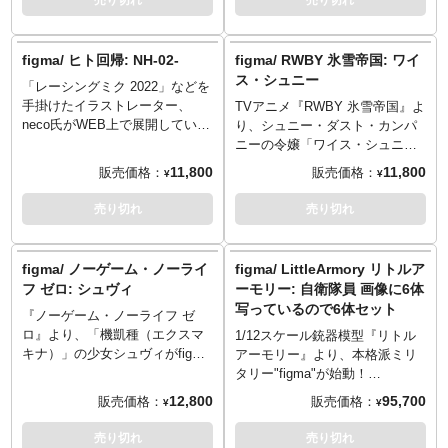
売り切れ
売り切れ
figma専用台座が同梱。
可能。オプションパーツは
クター」「採取装置」「専用大
「斧」「盾」「弓矢」「ホル
型台座」 ほかを予定。
ン」ほか用意され、様々なアク
figma/ ヒト回帰: NH-02-
figma/ RWBY 氷雪帝国: ワイ
ションに対応します。
ス・シュニー
「レーシングミク 2022」などを
手掛けたイラストレーター、
TVアニメ『RWBY 氷雪帝国』よ
neco氏がWEB上で展開している
り、シュニー・ダスト・カンパ
シリーズ『ヒト回帰』より、
ニーの令嬢「ワイス・シュニ
NH-02-がfigmaシリーズで立体
ー」がfigmaで登場です。表情パ
11,800
11,800
販売価格：
販売価格：
¥
¥
化。表情パーツは「無表情顔」
ーツには「冷静顔」「叫び顔」
「にらみ顔」「寝起き顔」の3種
「照れ顔」をセレクトし、差し
売り切れ
売り切れ
類でオプションパーツとして
替えが可能。オプションパーツ
「杖」「交換用腹部パーツ」な
は「ミルテン・アスター」「魔
どが付属し様々なポージングや
法陣エフェクトシート」他が用
figma/ ノーゲーム・ノーライ
figma/ LittleArmory リトルア
ディスプレイが可能！
意され、レイピア状の武器「ミ
フ ゼロ: シュヴィ
ーモリー: 自衛隊員 画像に6体
©neco
ルテン・アスター」は中折れ可
写っているので6体セット
『ノーゲーム・ノーライフ ゼ
動のギミックを搭載していま
ロ』より、「機凱種（エクスマ
す。
1/12スケール銃器模型『リトル
キナ）」の少女シュヴィがfigma
アーモリー』より、本格派ミリ
で登場です。表情パーツには
タリー"figma"が始動！
「通常顔」「嬉し泣き顔」「テ
第一作目は、日本国の自衛隊。
12,800
95,700
販売価格：
販売価格：
¥
¥
レ顔」をセレクトし、差し替え
変革著しい2000年代の陸上自衛
が可能。オプションパーツは
隊普通科隊員をイメージ。陸上
売り切れ
売り切れ