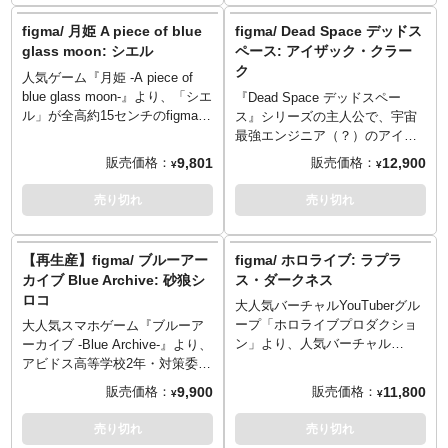
デオ）の同梱としてfigma化され
トキャリア、ハイカットトレッ
たものから、スーツとネクタイ
キングシューズを装備したバリ
figma/ 月姫 A piece of blue
figma/ Dead Space デッドス
の色を変更するなどした仕様の
スティック・プロテクションス
glass moon: シエル
ペース: アイザック・クラー
アナザーカラーバージョンで
タイルです。 防弾プレートを身
ク
す。スムーズ且つキチッと決ま
人気ゲーム『月姫 -A piece of
体の前後に備え、自動小銃の予
るfigmaオリジナル関節パーツ
blue glass moon-』より、「シエ
備弾倉とレッグホルスターをま
『Dead Space デッドスペー
で、劇中のあらゆるシーンを再
ル」が全高約15センチのfigmaに
とった姿は、ハードなミッショ
ス』シリーズの主人公で、宇宙
現。通常顔に笑顔、サングラス
なって登場！交換可能な全3種の
ンに挑むセットアップとして最
最強エンジニア（？）のアイザ
着用の3種のフェイスが付属。そ
表情パーツ（真剣顔、食いしば
適。 武装JKバリアントシリーズ
ック・クラーク。ポップアップ
9,801
12,900
販売価格：
販売価格：
¥
¥
れぞれ3Dインクジェット印刷を
り顔、照れ顔）、全3対の手首パ
内での組み合わせによって遊び
パレードに続き、グッドスマイ
駆使し、リアルな頭部を再現
ーツに加え、刀剣「黒鍵」が付
の幅が拡大できる設計。
ルカンパニーからfigma化となり
売り切れ
売り切れ
し、しっかり「ダンディー鷹
属しています。付属のスタンド
©TOMYTEC ©MAX FACTORY
ました！スムーズ且つキチッと
山」。要所に軟質素材を使う事
と組み合わせることで穏やかな
決まるfigmaオリジナル関節パー
でプロポーションを崩さず、可
姿だけでなく、武器を振るう大
ツで、作中のあらゆるシーンを
【再生産】figma/ ブルーアー
figma/ ホロライブ: ラプラ
動域を確保し、さまざまなポー
胆なアクションポーズも再現可
再現。要所に専用関節パーツを
カイブ Blue Archive: 砂狼シ
ス・ダークネス
ジングに対応します。愛用する
能！
使う事でプロポーションを崩さ
ロコ
マグナムリボルバーとバックア
大人気バーチャルYouTuberグル
ず、可動域を確保。ヘルメット
ップガン、ショットガン、スポ
ープ「ホロライブプロダクショ
頭部のみながら、武器のプラズ
大人気スマホゲーム『ブルーア
ーツドリンク瓶、警察手帳、タ
ン」より、人気バーチャル
マカッター、背中のRIGなど再
ーカイブ -Blue Archive-』より、
バコを持った手、可動支柱付き
YouTuber事務所『ホロライブプ
現され、エフェクトを使ったデ
アビドス高等学校2年・対策委員
のfigma専用台座など、アクセサ
ロダクション』より秘密結社
ィスプレイが楽しめます！
会の「砂狼シロコ」がfigmaにな
9,900
11,800
販売価格：
販売価格：
¥
¥
リーも充実。さらに刑事ドラマ
holoX総帥「ラプラス・ダークネ
って再登場！表情は「無表情
に欠かせない（？）時限爆弾も
ス」がfigmaになって登場！
顔」、「照れ顔」の2種をご用
売り切れ
売り切れ
今回から付属します！
[付属品]表情パーツ：「真顔」
意。付属品として「アサルトラ