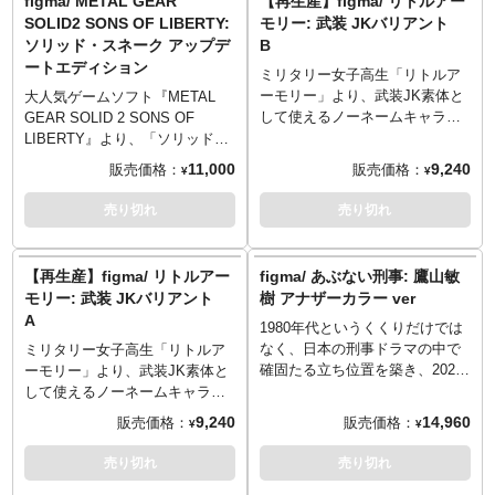
figma/ METAL GEAR
【再生産】figma/ リトルアー
ず可動域を確保。3種の顔パー
作品のイメージを崩さず、可動
ト、ファラオの墓から発掘され
SOLID2 SONS OF LIBERTY:
モリー: 武装 JKバリアント
ツ、強弩や刀、可動支柱付きの
域を確保。「トランプ銃」や
た「ツタンカーメン」。スムー
ソリッド・スネーク アップデ
B
figma専用台座、さらに立膝の下
「トランプ」、「バラの花」な
ズ且つキチッと決まるfigmaオリ
ートエディション
半身パーツが付属し、差し替え
ど、多数のオプションパーツが
ジナル関節パーツで、さまざま
ミリタリー女子高生「リトルア
により個性豊かなバリエーショ
付属。可動支柱付きのfigma専用
なポージングが可能。差し替え
ーモリー」より、武装JK素体と
大人気ゲームソフト『METAL
ン展開が可能です。こちらは16
台座が同梱。※一部塗装の仕様
式の頭部や多様な手首パーツ、
して使えるノーネームキャラク
GEAR SOLID 2 SONS OF
体セット、今回もやります。
が初販から変更となっていま
さまざまなシーンを可能にする
ターがfigma Stylesのフォーマッ
LIBERTY』より、「ソリッド・
す。
可動支柱付きのfigma専用台座が
トで登場。武装JKバリアン
スネーク」がアップデートエデ
11,000
9,240
販売価格：
販売価格：
¥
¥
付属。あの有名な黄金マスク
ト“B”は、ショートヘアスタイル
ィションとしてfigmaシリーズに
を、細部に至るまで緻密に再現
のキャラクター+チェストリグ、
再登場となりました。前回の商
売り切れ
売り切れ
しました。DXバージョンでは開
トレイルランニングシューズを
品から表情パーツ・ボディ塗
閉可能な黄金に輝く棺が追加付
装備した“ロープロファイル”スタ
装・胸部可動域をアップデー
属！
イルです。 ミニマムなチェスト
ト！表情パーツには「通常顔」
【再生産】figma/ リトルアー
figma/ あぶない刑事: 鷹山敏
リグに、自動小銃＆拳銃の予備
「食いしばり顔」をセレクト
モリー: 武装 JKバリアント
樹 アナザーカラー ver
弾倉を集約。機動力を求められ
し、おこのみで差し替えが可
A
るミッションに最適なセットア
1980年代というくくりだけでは
能。オプションパーツとして
ップです。 武装JKバリアントシ
なく、日本の刑事ドラマの中で
「麻酔銃」「アサルトカービ
ミリタリー女子高生「リトルア
リーズ内での組み合わせによっ
確固たる立ち位置を築き、2024
ン」「ダンボール（オレン
ーモリー」より、武装JK素体と
て遊びの幅が拡大できる設計。
年には新作映画も公開した『あ
ジ）」「マズルフラッシュエフ
して使えるノーネームキャラク
©TOMYTEC ©MAX FACTORY
ぶない刑事』。舘ひろし氏が演
ェクト」「エルード手」ほかが
ターがfigma Stylesのフォーマッ
9,240
14,960
販売価格：
販売価格：
¥
¥
じる港署の刑事、「タカ」こと
付属します。
トで登場。武装JKバリアン
鷹山敏樹がトミーテックから
ト“A”は、ポニーテールスタイル
売り切れ
売り切れ
figma化！Blu-rayBOX（東映ビ
のキャラクター+アーマープレー