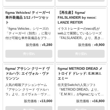
ーンを再現。要所に軟質素材を
構造とし、実物に忠実なディテ
使う事でプロポーションを崩さ
ールと自重による垂れ下がりも
ず、可動域を確保。交換用表情
再現可能です。
figma Vehicles/ ティーガーI
【再生産】figma/
パーツには「笑顔」「目閉じ笑
車外装備品 1/12 パーツセッ
FALSLANDER by neco:
顔」「口開け顔」をセレクト、
ト
LANZE REITER
差し替えが可能です。オプショ
ンパーツには「Bloop（ブルー
「figma Vehicles」シリーズの
イラストレーターのneco氏が
プ）」「トライデント」「フー
「ティーガーI（別売）」に取り
web上で展開しているシリーズ
ド無し頭部」ほかを用意。
付け可能な車外装備品をプラス
『FALSLANDER』より、黒き黒
チックモデルとして立体化。予
き槍騎兵「LANZE REITER」が
5,280
9,900
販売価格：
販売価格：
¥
¥
備履帯やワイヤーカッター、ジ
再び登場です。スムーズ且つキ
ャッキなどティーガーIの代表的
チッと決まるfigmaオリジナル関
売り切れ
売り切れ
な車外装備品を実物に忠実な形
節パーツで、様々なポージング
状で再現。ワイヤー類は金属製
が可能。表情は「無表情顔」に
でリアリティー満点。お手持ち
加え、「笑顔」と「怒り顔」を
figma/ アサシン クリード ヴ
figma/ METROID DREAD メ
の資料などを参考に、自由な発
ご用意。付属品には長大な「ラ
ァルハラ: エイヴォル・ヴァ
トロイド ドレッド: E.M.M.I.
想でお楽しみください！
ンス」に加え、近接戦闘用の
リンソン
エミー
「ナイフ」をご用意。更には面
を下げた「アーマー付き前髪」
人気の暗殺アクションゲーム
任天堂Switchの人気ソフト
やアーマーを外した「通常前
『アサシン クリード ヴァルハ
『METROID DREAD』より、
髪」、脚部はそれぞれ「フルメ
ラ』より、エイヴォル・ヴァリ
「E.M.M.I.」がfigmaになって登
イル」と「素足」を付け替える
ンソンがfigmaになって登場！表
場！要所に軟質素材を採用。手
13,000
16,800
販売価格：
販売価格：
¥
¥
事が可能です。さまざまなシー
情パーツには「通常顔」「叫び
足の伸縮ギミックを再現。オプ
ンを可能にする可動支柱付きの
顔」をセレクトし、差し替えが
ションパーツには「頭部プロテ