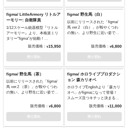
「チェス盤」「チェス駒」「花
自衛隊特有の迷彩柄を再現する
飾り付き前髪」「指輪付き左
全面フルタンポ印刷仕上げ。名
手」他が用意され、様々なアク
もなき戦士が持つ魅力を目指
figma/ LittleArmory リトルア
figma/ 野生馬（白）
ションに対応します。
し、フェイスパーツをサングラ
ーモリー: 自衛隊員
以前にリリースされた「figma/
ススタイルで作成。首の二段階
馬 ver.2 （白）」が鞍やくつわ
1/12スケール銃器模型『リトル
可動によって、付属の小銃をよ
の無い、より野生に近い姿でま
アーモリー』より、本格派ミリ
りそれらしく構えさせることが
さかの登場！毛色はスタンダー
タリー"figma"が始動！
できます。ニーパッドの別パー
ドな茶色となり、figmaオリジナ
第一作目は、日本国の自衛隊。
ツ化や膝と肩の二重関節の採用
15,950
6,800
販売価格：
販売価格：
¥
¥
ル関節を随所に使用する事で躍
変革著しい2000年代の陸上自衛
などにより、隊員らしいポージ
動感のあるポーズが可能です。
隊普通科隊員をイメージ。陸上
ングを実現。89式小銃は2種類が
売り切れ
売り切れ
もちろん単体のみならず、figma
自衛隊特有の迷彩柄を再現する
同梱され「扱い易い完成品」と
を騎乗させて遊ぶ事も可能なの
全面フルタンポ印刷仕上げ。名
「造形重視の組み立て式キッ
で、様々なfigmaシリーズと組み
もなき戦士が持つ魅力を目指
ト」の二挺です。ホルスターに
figma/ 野生馬（茶）
figma/ ホロライブプロダクシ
合わせれば楽しさ倍増！様々な
し、フェイスパーツをサングラ
収納可能な9ミリ拳銃が付属。要
ョン 森カリオペ
以前にリリースされた「figma/
シーンを可能にする可動支柱付
ススタイルで作成。首の二段階
所に軟質素材を使う事でプロポ
馬 ver.2 （茶）」が鞍やくつわ
きのfigma専用台座が同梱。
ホロライブEnglishより「森カリ
可動によって、付属の小銃をよ
ーションを崩さず、可動域を確
の無い、より野生に近い姿でま
オペ」がfigmaになって登場！
りそれらしく構えさせることが
保し、スムーズ且つキチッと決
さかの登場！毛色はスタンダー
スムーズ且つキチッと決まる
できます。ニーパッドの別パー
まるfigmaオリジナル関節パーツ
ドな茶色となり、figmaオリジナ
figmaオリジナル関節パーツで、
ツ化や膝と肩の二重関節の採用
で、あらゆるシーンを再現可
6,800
11,000
販売価格：
販売価格：
¥
¥
ル関節を随所に使用する事で躍
さまざまなシーンを再現。 要所
などにより、隊員らしいポージ
能！様々なシーンを可能にする
動感のあるポーズが可能です。
に軟質素材を使う事でプロポー
ングを実現。89式小銃は2種類が
可動支柱付きのfigma専用台座が
売り切れ
売り切れ
もちろん単体のみならず、figma
ションを崩さず、可動域を確
同梱され「扱い易い完成品」と
同梱。GSCから「複数体で部隊
を騎乗させて遊ぶ事も可能なの
保。 表情は「笑顔」「ウィンク
「造形重視の組み立て式キッ
を編成…！？」という挑戦状を