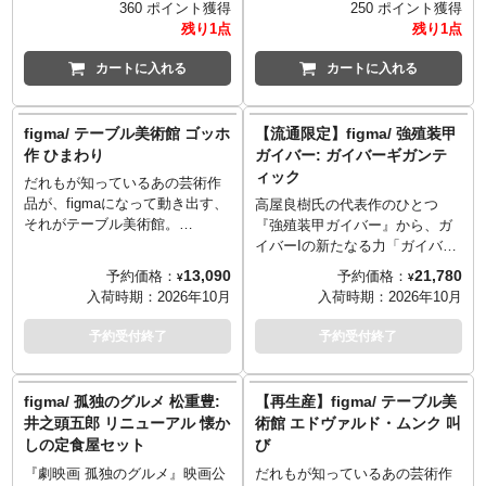
360 ポイント獲得
250 ポイント獲得
ている謎多き剣士「髑髏の騎
ている謎多き剣士「髑髏の騎
残り1点
残り1点
士」が、人気のアクションフィ
士」が、人気のアクションフィ
ギュアシリーズfigmaから登場で
ギュアシリーズfigmaから登場で
カートに入れる
カートに入れる
す。その細部までの造形はもち
す。その細部までの造形はもち
ろん、マントや腰衣は布製とコ
ろん、マントや腰衣は布製とコ
ダワリを感じるアイテムに。オ
ダワリを感じるアイテムに。オ
figma/ テーブル美術館 ゴッホ
【流通限定】figma/ 強殖装甲
プションパーツとして「剣」
プションパーツとして「剣」
作 ひまわり
ガイバー: ガイバーギガンテ
「盾」「喚び水の剣」が付属。
「盾」が付属。
ィック
だれもが知っているあの芸術作
こちらは愛馬も付属したDXエデ
©三浦建太郎・スタジオ我画／
品が、figmaになって動き出す、
ィション。
白泉社
高屋良樹氏の代表作のひとつ
それがテーブル美術館。
『強殖装甲ガイバー』から、ガ
シリーズ第14弾は、日本でも人
イバーIの新たなる力「ガイバ
気が高いフィンセント・ファ
ー・ギガンティック」がfigma化
13,090
21,780
予約価格：
予約価格：
¥
¥
ン・ゴッホ作の「ひまわり」を
です！主人公・深町晶が「巨人
入荷時期：
2026年10月
入荷時期：
2026年10月
フィーチャーしました。ゴッホ
殖装」した姿、ガイバー・ギガ
の作品の中でも、一際有名な油
ンティックを全高約22センチと
予約受付終了
予約受付終了
彩画を、大胆かつ繊細に立体
いうfigmaシリーズの中でも大型
化。それぞれの花冠は独立して
サイズにて立体化。マッシブで
可動するので、あなただけの
巨大な姿ながらも、スタイリッ
figma/ 孤独のグルメ 松重豊:
【再生産】figma/ テーブル美
「ひまわり」を表現することが
シュでSFクリーチャー感のある
井之頭五郎 リニューアル 懐か
術館 エドヴァルド・ムンク 叫
できます。絵画作品の立体化に
ガイバーIの意匠を踏襲した造型
しの定食屋セット
び
ともない、専用の背景付き額縁
ディテールは、数々の『強殖装
パーツが付属。絵画から飛び出
甲ガイバー』フィギュアを手掛
『劇映画 孤独のグルメ』映画公
だれもが知っているあの芸術作