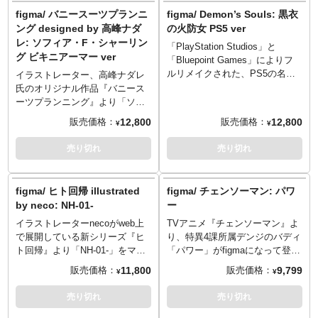
で、様々なfigmaシリーズと組み
顔」「変顔」の三種が付属。 付
ト」の二挺です。ホルスターに
受け取ったので、豆魚雷おなじ
figma/ バニースーツプランニ
figma/ Demon’s Souls: 黒衣
合わせれば楽しさ倍増！様々な
属品には折りたたみ可能の
収納可能な9ミリ拳銃が付属。要
みの勝手にセット「画像に6体写
ング designed by 高峰ナダ
の火防女 PS5 ver
シーンを可能にする可動支柱付
「鎌」「マイク」「死神」「サ
所に軟質素材を使う事でプロポ
っているので6体」。悔いはな
レ: ソフィア・F・シャーリン
きのfigma専用台座が同梱。
「PlayStation Studios」と
ングラス」をご用意しました。
ーションを崩さず、可動域を確
い。
グ ビキニアーマー ver
「Bluepoint Games」によりフ
さまざまなシーンを可能にする
保し、スムーズ且つキチッと決
ルリメイクされた、PS5の名作
可動支柱付きのfigma専用台座が
まるfigmaオリジナル関節パーツ
イラストレーター、高峰ナダレ
アクションRPG『Demon's
同梱。
で、あらゆるシーンを再現可
氏のオリジナル作品『バニース
Souls デモンズソウル』。作中
能！様々なシーンを可能にする
ーツプランニング』より「ソフ
から黒衣の火防女（ひもりめ）
可動支柱付きのfigma専用台座が
ィア・Ｆ・シャーリング」がビ
12,800
12,800
販売価格：
販売価格：
¥
¥
がグッドスマイルカンパニーに
同梱。
キニアーマー姿で登場です。 表
よりfigma化です！スムーズ且つ
情は、「笑顔」「くっころ顔」
売り切れ
売り切れ
キチッと決まるfigmaオリジナル
「照れおこ顔」「笑顔（目線
関節パーツで、さまざまなシー
左）」の4種をご用意。 付属物
ンを再現。要所に軟質素材を使
は「フォトンCソード」「フォ
figma/ ヒト回帰 illustrated
figma/ チェンソーマン: パワ
う事でプロポーションを崩さ
トンCダガー」「フォトンCラン
by neco: NH-01-
ー
ず、可動域を確保。マントには
ス」「フォトンCシールド」、
一部布素材を採用しています。
イラストレーターnecoがweb上
TVアニメ『チェンソーマン』よ
等 武器の柄の部分は分離可能。
リアリティを追求した顔パーツ
で展開している新シリーズ『ヒ
り、特異4課所属デンジのバディ
取り替えて遊ぶ事ができます。
は、3D彩色を駆使した大畠雅人
ト回帰』より「NH-01-」をマッ
「パワー」がfigmaになって登
さまざまなシーンを可能にする
原型。付属品には「トーチ」に
クスファクトリーがfigma化しま
場！スムーズ且つキチッと決ま
可動支柱付きfigma専用台座が同
11,800
9,799
販売価格：
販売価格：
¥
¥
加えて「座り用下半身I」「座り
した。スムーズ且つキチッと決
るfigmaオリジナル関節パーツ
梱。
用下半身II」、さまざまなシーン
まるfigmaオリジナル関節パーツ
で、さまざまなシーンを再現。
売り切れ
売り切れ
を可能にする可動支柱付きの
で、様々なポージングが可能。
要所に軟質素材を使う事でプロ
figma専用台座が同梱。
表情は「無表情顔」に加え、
ポーションを崩さず、可動域を