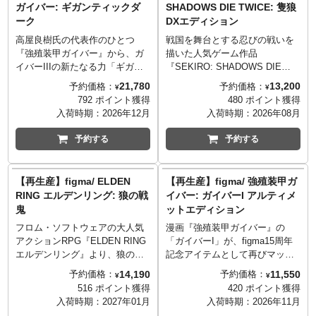
ガイバー: ギガンティックダ
SHADOWS DIE TWICE: 隻狼
鬼」は別売となります。
組みパーツ、ユニットGなどが
ーク
DXエディション
用意され、さまざまなシチュエ
ーションに対応します。
高屋良樹氏の代表作のひとつ
戦国を舞台とする忍びの戦いを
『強殖装甲ガイバー』から、ガ
描いた人気ゲーム作品
イバーIIIの新たなる力「ギガン
『SEKIRO: SHADOWS DIE
ティックダーク」がfigma化で
TWICE』より、フロム・ソフト
21,780
13,200
予約価格：
予約価格：
¥
¥
す！巻島顎人が「巨人殖装」し
ウェア完全監修となる隻腕の忍
792 ポイント獲得
480 ポイント獲得
た姿、ガイバー・ギガンティッ
「狼」figmaが再び！スムーズ且
入荷時期：
2026年12月
入荷時期：
2026年08月
クを全高約22センチというfigma
つキチッと決まるfigmaオリジナ
シリーズの中でも大型サイズに
ル関節パーツで、作中のあらゆ
予約する
予約する
て立体化。マッシブで巨大な姿
るシーンを再現。要所に軟質素
ながらも、スタイリッシュでSF
材を使う事でプロポーションを
クリーチャー感のあるガイバー
崩さず、可動域を確保。表情は
【再生産】figma/ ELDEN
【再生産】figma/ 強殖装甲ガ
IIIの意匠を踏襲した造型ディテ
「3D彩色」を駆使しリアリティ
RING エルデンリング: 狼の戦
イバー: ガイバーI アルティメ
ールは、数々の『強殖装甲ガイ
を追求した「睨み顔」が用意さ
鬼
ットエディション
バー』フィギュアを手掛けてき
れ、「楔丸」「不死斬り」に加
たマックスファクトリーの真骨
え「鉤縄」が付属。さまざまな
フロム・ソフトウェアの大人気
漫画『強殖装甲ガイバー』の
頂。「高周波ソード」展開状態
シーンを可能にする可動支柱付
アクションRPG『ELDEN RING
「ガイバーI」が、figma15周年
のパーツ、胸部に装着する「グ
きのfigma専用台座が同梱。こち
エルデンリング』より、狼の戦
記念アイテムとして再びマック
ラビティラム」パーツ、最強武
らのDXエディションには「仕込
鬼が、全高約16センチのfigmaに
スファクトリーからfigma化で
14,190
11,550
予約価格：
予約価格：
¥
¥
器「ギガスマッシャー」への展
み斧」「仕込み槍」「仕込み
なって登場です。白狼のたてが
す！スムーズ且つキチッと決ま
516 ポイント獲得
420 ポイント獲得
開パーツなど、差し替えでさま
傘」など義手忍具のほか、「鬼
みがあしらわれたヘルメットや
るfigmaオリジナル関節パーツ、
入荷時期：
2027年01月
入荷時期：
2026年11月
ざまなシチュエーションが再現
仏」「【死】エフェクトシー
アーマー各部のディテールにい
そしてガイバーI専用に開発され