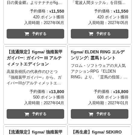
日の黄金郷』よりナナチがfigma
「電波人間タックル」を目指す
になって登場！表情パーツには
岡田ユリコが、タックルの姿で
11,550
11,550
予約価格：
予約価格：
¥
¥
「笑顔」「照れ顔」「感動顔」
可動フィギュアシリーズfigmaに
420 ポイント獲得
420 ポイント獲得
をセレクト、お好みで差し替え
ラインナップしました。表情パ
入荷時期：
2027年06月
入荷時期：
2027年05月
が可能です。オプションパーツ
ーツには「通常顔」「叫び顔」
にはミーティをはじめ、「釣り
「食いしばり顔」「微笑顔」
予約する
予約する
竿」や「ガンキマスの揚げ焼
を、さらにパーツの差し替えで
き」「スプーン」ほかが付属
「ヘルメットを装着した状態」
し、さまざまなシチュエーショ
「素顔の状態」それぞれを再現
【流通限定】figma/ 強殖装甲
figma/ ELDEN RING エルデ
ンが楽しめます。
し、お好みでディスプレイが可
ガイバー: ガイバー III アルテ
ンリング: 霊馬トレント
能です。クリアパーツを採用し
ィメットエディション
フロム・ソフトウェアの大人気
たゴーグルには透過仕様と非透
アクションRPG『ELDEN
過仕様の2種、スカートには立ち
高屋良樹氏の代表作のひとつ
RING』より、「霊馬の指笛」で
姿用とアクション用の2種が付属
『強殖装甲ガイバー』から、ガ
呼び寄せる霊馬トレントが、全
するなど、シチュエーションに
イバーIIIがアルティメットエデ
高約18センチのfigmaになって登
合わせたポージングに対応しま
ィションとして再figma化です！
13,800
16,800
予約価格：
予約価格：
¥
¥
場です。オプションパーツに武
す。
「三人目のガイバー」ガイバー
500 ポイント獲得
608 ポイント獲得
器「ランス」に加え、同シリー
IIIを、原作者・高屋氏の完全監
入荷時期：
2027年04月
入荷時期：
2027年01月
ズのfigma「狼の戦鬼（別売）」
修。同シリーズの「ガイバーI」
用の座り下半身パーツ、専用台
アルティメットエディションの
予約する
予約する
座が付属し、、ゲームでの様々
可動構造を踏襲しつつ、全身新
なシチュエーションを演出して
規造形・新規金型によって構成
お楽しみいただけます。
した自信作！オプションパーツ
【流通限定】figma/ 強殖装甲
【再生産】figma/ SEKIRO
※同シリーズのfigma「狼の戦
には高周波ソード、差し替え腕