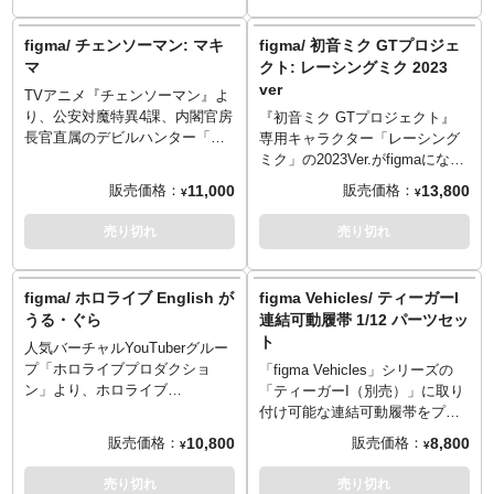
「笑顔」「悔しがり顔」
イフル」「ドローン」「カバン
オプションパーツ：「カラス」
＋交換用背負いベルト」「座り
figma/ チェンソーマン: マキ
figma/ 初音ミク GTプロジェ
「コーラ」「手首が見えるタイ
スカート＋片膝立ち用交換パー
マ
クト: レーシングミク 2023
プの袖」ほか
ツ」が付属します。「アサルト
ver
TVアニメ『チェンソーマン』よ
ライフル」はマガジンやスコー
り、公安対魔特異4課、内閣官房
プ、サプレッサーの着脱が可能
『初音ミク GTプロジェクト』
長官直属のデビルハンター「マ
で、ストックも可動します。
専用キャラクター「レーシング
キマ」がfigmaになって登場で
「カバン」にはマウント用マガ
ミク」の2023Ver.がfigmaになっ
す！スムーズ且つキチッと決ま
ジンパーツを使用して、「アサ
て登場！人気イラストレータ
11,000
13,800
販売価格：
販売価格：
¥
¥
るfigmaオリジナル関節パーツ
ルトライフル」を取り付けるこ
ー、トリダモノ氏が描いたイラ
で、さまざまなシーンを再現。
とが可能です。覆面水着団の
ストを再現しました。 「笑顔」
売り切れ
売り切れ
要所に軟質素材を使う事でプロ
「覆面頭部」で、印象的な銀行
「視線変更顔」の表情パーツ、
ポーションを崩さず、可動域を
強盗の場面を再現。また、さま
「フラッグ」「応援隊のコトリ
確保。表情パーツには「微笑み
ざまなシーンを可能にする可動
さん」ほかオプションパーツが
figma/ ホロライブ English が
figma Vehicles/ ティーガーI
顔」「笑顔」「真顔」をセレク
支柱付きのLサイズfigma台座が
付属。
うる・ぐら
連結可動履帯 1/12 パーツセッ
トし、差し替えが可能。オプシ
同梱。
ト
ョンパーツは「ポーズ手」「キ
(C) NEXON Games Co., Ltd. &
人気バーチャルYouTuberグルー
ャンディー」「ビールジョッ
Yostar, Inc. All Rights Reserved.
プ「ホロライブプロダクショ
「figma Vehicles」シリーズの
キ」「座り用下半身」ほかが用
ン」より、ホロライブ
「ティーガーI（別売）」に取り
意され、さまざまなシチュエー
English「がうる・ぐら」が
付け可能な連結可動履帯をプラ
ションでのディスプレイが可能
figmaになって登場！スムーズ且
スチックモデルとして立体化。
10,800
8,800
販売価格：
販売価格：
¥
¥
です。
つキチッと決まるfigmaオリジナ
一枚ずつ独立して成形された履
ル関節パーツで、さまざまなシ
板を金属製のシャフトでつなぐ
売り切れ
売り切れ