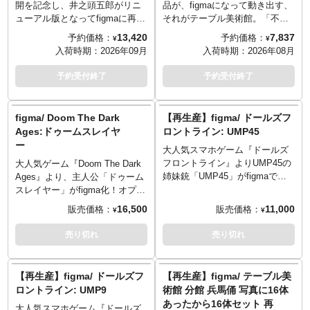
したかのようなディスプレイが
けてきたマックスファクトリー
開を記念し、井之頭五郎がリニ
品が、figmaになって動き出す、
可能です。有名な作品を新たな
の真骨頂。「高周波ソード」展
ューアル版となってfigmaに再び
それがテーブル美術館。「不
視点でお楽しみいただけるテー
開状態のパーツ、胸部に装着す
登場！映画やドラマのあの場面
安」をテーマとし、未だ見るも
13,420
7,837
予約価格：
予約価格：
¥
¥
ブル美術館シリーズ、今後もご
る「グラビティラム」パーツ、
をお家で再現して楽しめるセッ
のを惹きつけてやまない世紀末
入荷時期：
2026年09月
入荷時期：
2026年08月
期待ください。
最強武器「ギガスマッシャー」
ト内容です。 ・懐かしい雰囲気
芸術の傑作エドヴァルド・ムン
への展開パーツなど、差し替え
漂う定食屋の入り口がセットに
クの「叫び」が再びfigmaから登
予約受付終了
予約受付終了
でさまざまなシチュエーション
なったてんこ盛り仕様 ・表情パ
場！様々な遊びを広げてくれる
が再現可能です。今回は流通限
ーツ：「通常顔」「空腹顔」
ハンドパーツや専用台座に加
定となります。
「満足顔」 ・オプションパー
え、絵画の背景パネルと専用額
figma/ Doom The Dark
【再生産】figma/ ドールズフ
ツ：「ご飯」「味噌汁」「目玉
縁パーツも付属。
Ages:ドゥームスレイヤ
ロントライン: UMP45
焼きプレート」「ジェラート」
ー
大人気スマホゲーム『ドールズ
「ジオラマセット」ほか
フロントライン』よりUMP45の
大人気ゲーム『Doom The Dark
姉妹銃「UMP45」がfigmaで登
Ages』より、主人公「ドゥーム
場！スムーズ且つキチッと決ま
スレイヤー」がfigma化！オプシ
るfigmaオリジナル関節パーツ
ョンパーツとして「スーパーシ
16,500
11,000
販売価格：
販売価格：
¥
¥
で、作中のシーンを再現可能。
ョットガン」「シールド」ほか
要所に軟質素材を使う事で、プ
が付属し、さまざまなシチュエ
売り切れ
売り切れ
ロポーションを崩さず可動域を
ーションが楽しめます。
確保。表情は温和な「笑顔」、
にらみの効いた「真剣顔」、ど
【再生産】figma/ ドールズフ
【再生産】figma/ テーブル美
こか恐ろしさを感じる「不敵
ロントライン: UMP9
術館 分館 兵馬俑 写真に16体
顔」をご用意しました。付属品
あったから16体セット 再
のサブマシンガン「UMP45」は
大人気スマホゲーム『ドールズ