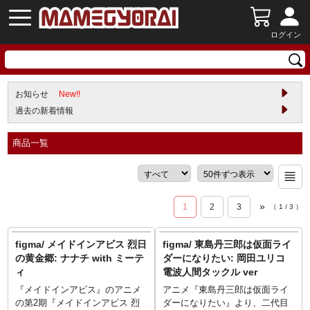
ログイン
お知らせ
New!!
過去の新着情報
商品一覧
»
1
2
3
（
1
/
3
）
figma/ メイドインアビス 烈日
figma/ 東島丹三郎は仮面ライ
の黄金郷: ナナチ with ミーテ
ダーになりたい: 岡田ユリコ
ィ
電波人間タックル ver
『メイドインアビス』のアニメ
アニメ『東島丹三郎は仮面ライ
の第2期『メイドインアビス 烈
ダーになりたい』より、二代目