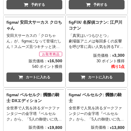
可能です。今回は流通限定とな
ト」も付属し、さらに世界観が
たるまで細かく造形にて再現。
た関節パーツで、劇中のあらゆ
予約する
予約する
ります。
広がります。
塗装にも抜かりなく、各部の素
るシーンを再現。要所に軟質素
材の質感もよく再現されていま
材を使う事でプロポーションを
す。バスタードソード、鉄の円
崩さず、可動域を確保。胸部装
figma/ 安田大サーカス クロち
figFIX/ 名探偵コナン: 江戸川
盾、暗月の大剣、ツインブレー
甲は開閉可能、各部の可動にも
ゃん
コナン
ド、松明、緋雫の聖杯瓶など、
配慮し、劇中同様のアクション
安田大サーカスの「クロちゃ
「真実はいつもひとつ」
豊富なアクセサリーが付属。盾
を可能としました。豊富な手首
ん」が、figmaになって登場だし
劇場版アニメは毎回多くの反響
は専用の固定パーツを使用して
パーツ、「高周波ソード」や
ん！スムーズ且つキチッと決ま
を呼び常に高い人気を誇るTVア
背負うことが可能です。アクセ
「ユニット・G」、コミックス5
るfigmaオリジナル関節パーツ
ニメ『名探偵コナン』より、主
サリーと合わせ、ゲームでの
巻表紙イラストをイメージした
3,300
販売価格：
¥
で、様々なポーズを再現可能。
人公の「江戸川コナン」が
様々なシチュエーションを演出
「深町晶フェイス」、さまざま
16,500
販売価格：
30 ポイント獲得
¥
「ギャグ顔」「キス顔」「ウィ
figFIXで登場。頭部可動の他
してお楽しみいただけます。
なシーンを可能にする可動支柱
540 ポイント獲得
残り1点
ンク」など、表情豊かな頭部を5
に、指さしの決めポーズや、腕
付きのfigma専用台座が付属。原
種用意。上半身を差し替えるこ
時計型麻酔銃のポーズが決めら
作者の高屋良樹氏完全監修、新
カートに入れる
カートに入れる
とで、半裸の状態を再現可能。
れるオプションパーツが付属
しい「ガイバー」フィギュアを
可動支柱付きのfigma専用台座が
し、一部パーツを差し替えるこ
手にする時！
同梱。
とで、劇中のポーズを再現。
figma/ ベルセルク: 髑髏の騎
figma/ ベルセルク: 髑髏の騎
※メーカー在庫品切れの場合、
figFIX専用台座が同梱。※一部
士 DXエディション
士
商品をご用意出来ない場合もご
塗装の仕様が初販から変更とな
ざいます。
っています。
全世界で人気を誇るダークファ
全世界で人気を誇るダークファ
ンタジーの金字塔『ベルセル
ンタジーの金字塔『ベルセル
ク』から、「5人の御使いに仇成
ク』から、「5人の御使いに仇成
す者」と自称し1000年間に渡り
す者」と自称し1000年間に渡り
19,800
13,800
販売価格：
販売価格：
¥
¥
ゴッド・ハンドや使徒と敵対し
ゴッド・ハンドや使徒と敵対し