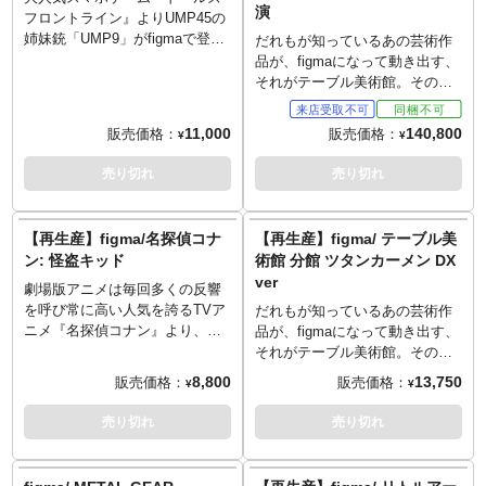
演
ストックを折りたためる他、サ
フロントライン』よりUMP45の
プレッサーの取り外し、マガジ
姉妹銃「UMP9」がfigmaで登
だれもが知っているあの芸術作
ンの着脱が可能。さまざまなシ
場！スムーズ且つキチッと決ま
品が、figmaになって動き出す、
ーンを可能にする可動支柱付き
るfigmaオリジナル関節パーツ
それがテーブル美術館。そのス
のfigma専用台座が同梱。
で、作中のシーンを再現可能。
ピンオフともいうべき、世界各
要所に軟質素材を使う事で、プ
国の様々なアートを立体化した
11,000
140,800
販売価格：
販売価格：
¥
¥
ロポーションを崩さず可動域を
シリーズ「テーブル美術館 分
確保。表情は明るい「笑顔」、
館」の初期ラインナップ、「兵
売り切れ
売り切れ
やや小悪魔的な「口開け笑
馬俑」が再生産となります。
顔」、重傷時の「驚き顔」をご
古代中国で死者の墓に埋葬され
用意しました。付属品のサブマ
る、人や馬をかたどった明器の
【再生産】figma/名探偵コナ
【再生産】figma/ テーブル美
シンガン「UMP9」はストック
一種、「兵馬俑」。 とくに秦の
ン: 怪盗キッド
術館 分館 ツタンカーメン DX
を折りたためる他、サプレッサ
始皇帝陵から発掘された「兵馬
ver
ーの取り外し、マガジンの着脱
俑」は、規模、造形ともに圧倒
劇場版アニメは毎回多くの反響
が可能。そのほか閃光手榴弾も
的な存在感を放ち、今なお多く
を呼び常に高い人気を誇るTVア
だれもが知っているあの芸術作
付属いたします。さまざまなシ
の人々を魅了し続けています。
ニメ『名探偵コナン』より、主
品が、figmaになって動き出す、
ーンを対応にする可動支柱付き
その古代中国の戦乱を駆け抜け
人公コナンのライバルとして登
それがテーブル美術館。そのス
のfigma専用台座が同梱。
た英雄たちをまさかのフィギュ
場する、神出鬼没の大泥棒「怪
ピンオフともいうべき、世界各
8,800
13,750
販売価格：
販売価格：
¥
¥
ア化。スムーズ且つキチッと決
盗キッド」がみたびfigmaで登場
国の様々なアートを立体化した
まるfigmaオリジナル関節パーツ
です。スムーズ且つキチッと決
シリーズ「テーブル美術館 分
売り切れ
売り切れ
で、さまざまなポージングが可
まるfigmaオリジナル関節パーツ
館」、「ツタンカーメン」がラ
能。要所に軟質素材を使用する
で、劇中のあらゆるシーンを再
インナップです。考古学史上最
ことで、プロポーションを崩さ
現。要所に軟質素材を使う事で
大の発見と言われた古代エジプ