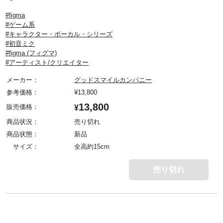
#figma
#ゲーム系
#キャラクター・ボーカル・シリーズ
#初音ミク
#figma (フィグマ)
#アーティスト/クリエイター
メーカー：
グッドスマイルカンパニー
参考価格：
¥
13,800
13,800
販売価格：
¥
商品状況：
売り切れ
商品状態：
新品
サイズ：
全高約15cm
売り切れ