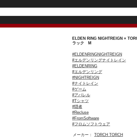
ELDEN RING NIGHTREIGN 
ラック M
#ELDENRINGNIGHTREIGN
#エルデンリングナイトレイン
#ELDENRING
#エルデンリング
#NIGHTREIGN
#ナイトレイン
#ゲーム
#アパレル
#Tシャツ
#隠者
#Recluse
#FromSoftware
#フロムソフトウェア
メーカー：
TORCH TORCH