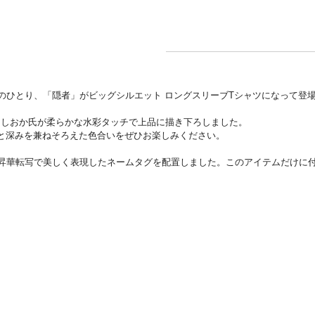
＝夜渡りのひとり、「隠者」がビッグシルエット ロングスリーブTシャツになって登
よしおか氏が柔らかな水彩タッチで上品に描き下ろしました。
と深みを兼ねそろえた色合いをぜひお楽しみください。
るシンボルを昇華転写で美しく表現したネームタグを配置しました。このアイテムだ