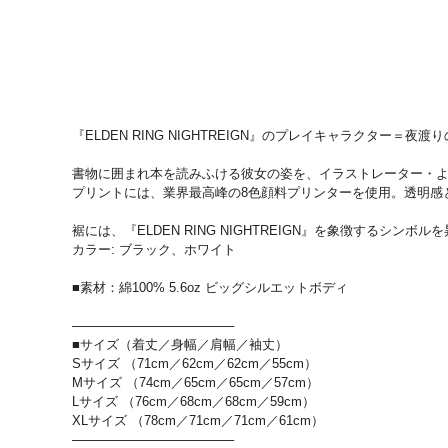
『ELDEN RING NIGHTREIGN』のプレイキャラクター
書物に囲まれ本を読みふける彼女の姿を、イラストレーター・
プリントには、業界最高峰の8色顔料プリンターを使用。透明感
裾には、『ELDEN RING NIGHTREIGN』を象徴す
カラー: ブラック、ホワイト
■素材：綿100% 5.6oz ビッグシルエットボディ
──────────────────
■サイズ（着丈／身幅／肩幅／袖丈）
Sサイズ （71cm／62cm／62cm／55cm）
Mサイズ （74cm／65cm／65cm／57cm）
Lサイズ （76cm／68cm／68cm／59cm）
XLサイズ （78cm／71cm／71cm／61cm）
──────────────────