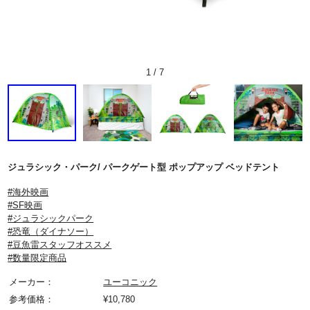
1
/
7
ジュラシック・パーク/ パークゲート型 ポップアップ ベッドテント
#海外映画
#SF映画
#ジュラシックパーク
#恐竜（ダイナソー）
#豆魚雷スタッフオススメ
#数量限定商品
メーカー：
ユーコニック
参考価格：
¥
10,780