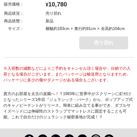
10,780
販売価格：
¥
商品状況：
売り切れ
商品状態：
新品
サイズ：
横幅約183cm × 奥行約91cm × 全高約104cm
売り切れ
※入荷数の減数などによりご予約をキャンセル頂く場合や、分納での入
荷となる場合がございます。またパッケージは輸送用となりますため、
パッケージに多少の傷やダメージがある場合もございます。
貴方のお部屋を太古の楽園へ！？1993年に世界中がスクリーンに釘付け
となったシリーズ1作目『ジュラシック・パーク』から、ポップアップ式
のキャノピーテントがリリース。簡単に組み立てる事ができ、ダブルサ
イズベッドには伸縮性のストラップでマットレスに固定することも可
能。これで自分だけのジュラシック秘密基地が完成！？