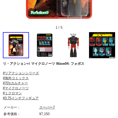
1
/
5
リ・アクション+/ マイクロノーツ Wave04: フォボス
#リアクションシリーズ
#海外コミックス
#70'sカルチャー
#マイクロノーツ
#ミクロマン
#3.75インチフィギュア
メーカー：
スーパー7
参考価格：
¥
7,150