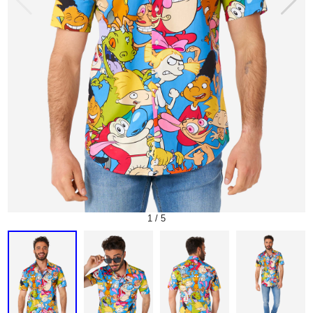
1
/
5