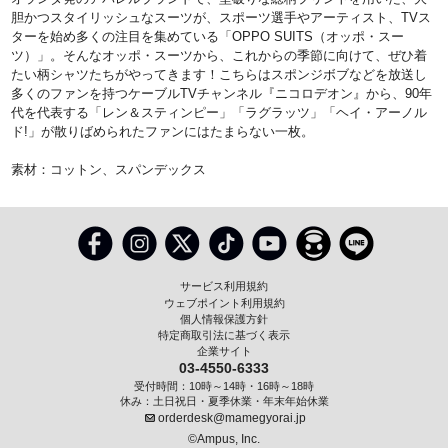
胆かつスタイリッシュなスーツが、スポーツ選手やアーティスト、TVス
ターを始め多くの注目を集めている「OPPO SUITS（オッポ・スー
ツ）」。そんなオッポ・スーツから、これからの季節に向けて、ぜひ着
たい柄シャツたちがやってきます！こちらはスポンジボブなどを放送し
多くのファンを持つケーブルTVチャンネル『ニコロデオン』から、90年
代を代表する「レン＆スティンピー」「ラグラッツ」「ヘイ・アーノル
ド!」が散りばめられたファンにはたまらない一枚。
素材：コットン、スパンデックス
サービス利用規約
ウェブポイント利用規約
個人情報保護方針
特定商取引法に基づく表示
企業サイト
03-4550-6333
受付時間：10時～14時・16時～18時
休み：土日祝日・夏季休業・年末年始休業
orderdesk@mamegyorai.jp
©Ampus, Inc.