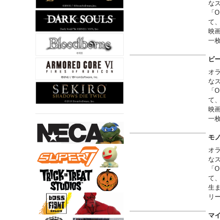
な
「O
て
映
一
ビ
オ
な
「O
て
映
一
モ
オ
な
「O
て
生
リ
マ