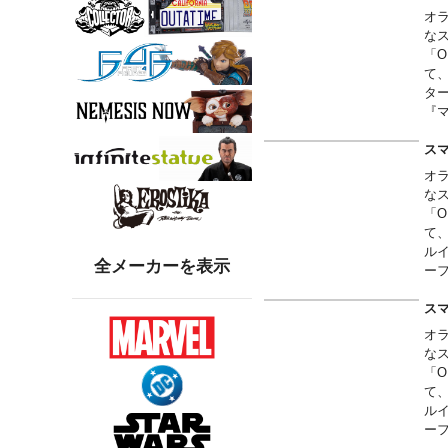
オ
な
「O
て
タ
『
ス
オ
な
「O
て
ル
全メーカーを表示
ー
な
ス
オ
な
「O
て
ル
ー