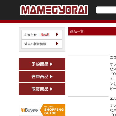
商品一覧
お知らせ
New!!
過去の新着情報
ニ
オ
な
「O
て
ン
ピ
エ
オ
な
「O