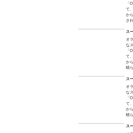
「O
て
か
さ
ス
オ
な
「O
て
か
晴
れG
ス
オ
な
「O
て
か
晴
れG
ス