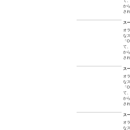
て
か
さ
パ
ス
オ
な
「O
て
か
さ
パ
ス
オ
な
「O
て
か
さ
ス
オ
な