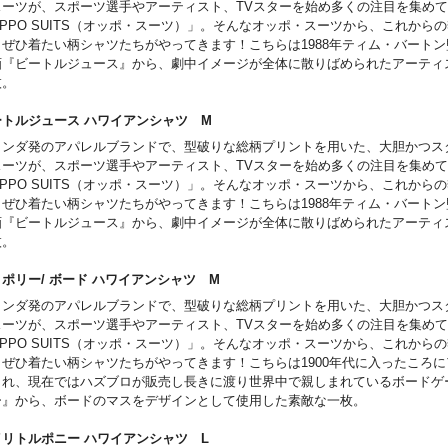
スーツが、スポーツ選手やアーティスト、TVスターを始め多くの注目を集め
PPO SUITS（オッポ・スーツ）」。そんなオッポ・スーツから、これから
、ぜひ着たい柄シャツたちがやってきます！こちらは1988年ティム・バート
画『ビートルジュース』から、劇中イメージが全体に散りばめられたアーティ
枚。
ートルジュース ハワイアンシャツ M
ランダ発のアパレルブランドで、型破りな総柄プリントを用いた、大胆かつス
スーツが、スポーツ選手やアーティスト、TVスターを始め多くの注目を集め
PPO SUITS（オッポ・スーツ）」。そんなオッポ・スーツから、これから
、ぜひ着たい柄シャツたちがやってきます！こちらは1988年ティム・バート
画『ビートルジュース』から、劇中イメージが全体に散りばめられたアーティ
枚。
ノポリー/ ボード ハワイアンシャツ M
ランダ発のアパレルブランドで、型破りな総柄プリントを用いた、大胆かつス
スーツが、スポーツ選手やアーティスト、TVスターを始め多くの注目を集め
PPO SUITS（オッポ・スーツ）」。そんなオッポ・スーツから、これから
、ぜひ着たい柄シャツたちがやってきます！こちらは1900年代に入ったころ
まれ、現在ではハズブロが販売し長きに渡り世界中で親しまれているボードゲ
ー』から、ボードのマスをデザインとして使用した素敵な一枚。
イリトルポニー ハワイアンシャツ L