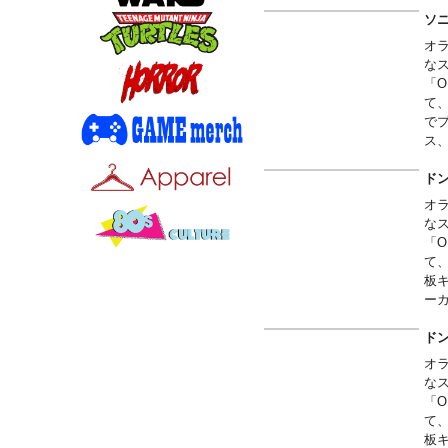
な
ソ
オ
な
「O
て
で
ス
ドッ
ド
オ
な
「O
て
板
ー
ス
ド
オ
な
「O
て
板