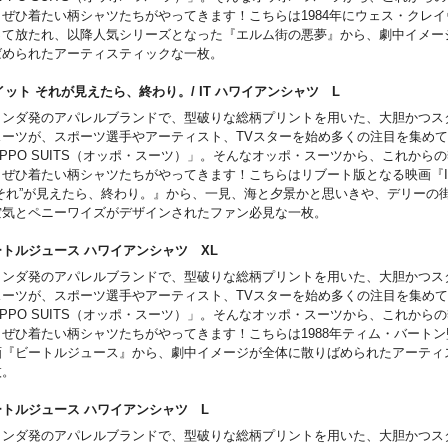
、ぜひ着たい柄シャツたちがやってきます！こちらは1984年にウェス・クレ
って放たれ、以降人気シリーズとなった『エルム街の悪夢』から、劇中イメー
ばめられたアーティスティックな一枚。
 イット それが見えたら、終わり。/ IT ハワイアンシャツ L
ランダ発のアパレルブランドで、型破りな総柄プリントを用いた、大胆かつス
スーツが、スポーツ選手やアーティスト、TVスターを始め多くの注目を集め
PPO SUITS（オッポ・スーツ）」。そんなオッポ・スーツから、これから
、ぜひ着たい柄シャツたちがやってきます！こちらはリブート版となる映画『I
“それ”が見えたら、終わり。』から、一見、海と夕景かと思いきや、デリーの
空気とペニーワイズがデザインされたファン必見な一枚。
ートルジュース ハワイアンシャツ XL
ランダ発のアパレルブランドで、型破りな総柄プリントを用いた、大胆かつス
スーツが、スポーツ選手やアーティスト、TVスターを始め多くの注目を集め
PPO SUITS（オッポ・スーツ）」。そんなオッポ・スーツから、これから
、ぜひ着たい柄シャツたちがやってきます！こちらは1988年ティム・バート
画『ビートルジュース』から、劇中イメージが全体に散りばめられたアーティ
枚。
ートルジュース ハワイアンシャツ L
ランダ発のアパレルブランドで、型破りな総柄プリントを用いた、大胆かつス