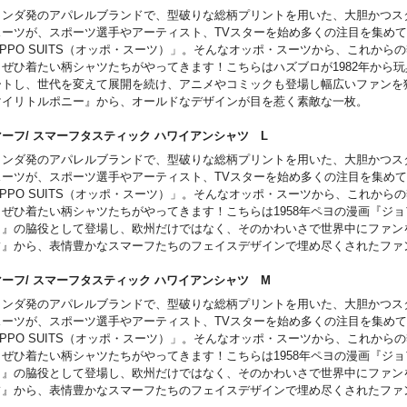
ランダ発のアパレルブランドで、型破りな総柄プリントを用いた、大胆かつス
スーツが、スポーツ選手やアーティスト、TVスターを始め多くの注目を集め
PPO SUITS（オッポ・スーツ）」。そんなオッポ・スーツから、これから
、ぜひ着たい柄シャツたちがやってきます！こちらはハズブロが1982年から
ートし、世代を変えて展開を続け、アニメやコミックも登場し幅広いファンを
マイリトルポニー』から、オールドなデザインが目を惹く素敵な一枚。
マーフ/ スマーフタスティック ハワイアンシャツ L
ランダ発のアパレルブランドで、型破りな総柄プリントを用いた、大胆かつス
スーツが、スポーツ選手やアーティスト、TVスターを始め多くの注目を集め
PPO SUITS（オッポ・スーツ）」。そんなオッポ・スーツから、これから
、ぜひ着たい柄シャツたちがやってきます！こちらは1958年ペヨの漫画『ジ
イ』の脇役として登場し、欧州だけではなく、そのかわいさで世界中にファン
フ』から、表情豊かなスマーフたちのフェイスデザインで埋め尽くされたファ
い一枚。胸のポケットに飛び込む様なデザインがカラーで入っているのもポイ
マーフ/ スマーフタスティック ハワイアンシャツ M
ランダ発のアパレルブランドで、型破りな総柄プリントを用いた、大胆かつス
スーツが、スポーツ選手やアーティスト、TVスターを始め多くの注目を集め
PPO SUITS（オッポ・スーツ）」。そんなオッポ・スーツから、これから
、ぜひ着たい柄シャツたちがやってきます！こちらは1958年ペヨの漫画『ジ
イ』の脇役として登場し、欧州だけではなく、そのかわいさで世界中にファン
フ』から、表情豊かなスマーフたちのフェイスデザインで埋め尽くされたファ