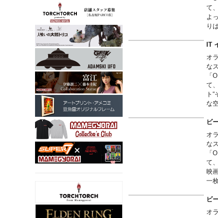
て
よ
り
IT
オ
な
「O
て
ト
な
ビ
オ
な
「O
て
映
一
ビ
オ