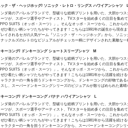
い一枚。胸のポケットに飛び込む様なデザインがカラーで入っているのもポイ
ニック・ザ・ヘッジホッグ/ ソニック・レトロ・リングス ハワイアンシャ
ランダ発のアパレルブランドで、型破りな総柄プリントを用いた、大胆かつス
スーツが、スポーツ選手やアーティスト、TVスターを始め多くの注目を集め
PPO SUITS（オッポ・スーツ）」。そんなオッポ・スーツから、これから
、ぜひ着たい柄シャツたちがやってきます！こちらは1991年の誕生から現在
プレイされるセガの人気ゲーム『ソニック・ザ・ヘッジホッグ』から、ソニッ
、ナックルズのレトロなビジュアルがチェッカー柄にデザインされた素敵な一
トなのもGOODです。
ンキーコング/ ドンキーコング ショートスリーブシャツ M
ランダ発のアパレルブランドで、型破りな総柄プリントを用いた、大胆かつス
スーツが、スポーツ選手やアーティスト、TVスターを始め多くの注目を集め
PPO SUITS（オッポ・スーツ）」。そんなオッポ・スーツから、これから
、ぜひ着たい柄シャツたちがやってきます！こちらは1981年から活躍を続け
キャラクターの一角を担うドンキーコングから、ドンキーコングの好物である
カスし、スーパードンキーコングシリーズのビジュアルが散りばめられた素晴
リムフィットな作りでスタイリッシュに仕上げられています。
ンキーコング/ ドンキーコング バナナ ハワイアンシャツ L
ランダ発のアパレルブランドで、型破りな総柄プリントを用いた、大胆かつス
スーツが、スポーツ選手やアーティスト、TVスターを始め多くの注目を集め
PPO SUITS（オッポ・スーツ）」。そんなオッポ・スーツから、これから
、ぜひ着たい柄シャツたちがやってきます！こちらは1981年から活躍を続け
キャラクターの一角を担うドンキーコングから、スーパードンキーコングシリ