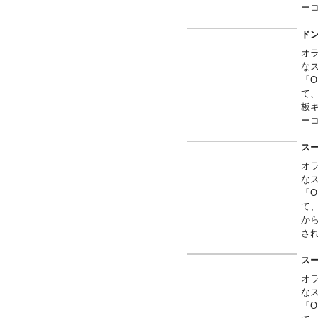
ー
ト
ド
オ
な
「O
て
板
ー
ト
ス
オ
な
「O
て
か
さ
パ
ス
オ
な
「O