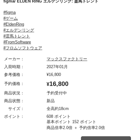
figma/ ELDEN RING エルデンリング: 霊馬トレント
#figma
#ゲーム
#EldenRing
#エルデンリング
#霊馬トレント
#FromSoftware
#フロムソフトウェア
メーカー：
マックスファクトリー
入荷時期：
2027年01月
参考価格：
¥
16,800
16,800
予約価格：
¥
商品状況：
予約受付中
商品状態：
新品
サイズ：
全高約18cm
ポイント：
608 ポイント
基本ポイント 152 ポイント
商品倍率2.0倍 ＋ 予約倍率2.0倍