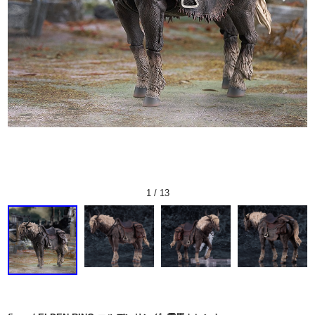
1
/
13