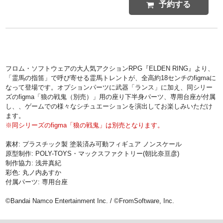
予約する
フロム・ソフトウェアの大人気アクションRPG『ELDEN RING』より、
「霊馬の指笛」で呼び寄せる霊馬トレントが、全高約18センチのfigmaに
なって登場です。オプションパーツに武器「ランス」に加え、同シリー
ズのfigma「狼の戦鬼（別売）」用の座り下半身パーツ、専用台座が付属
し、、ゲームでの様々なシチュエーションを演出してお楽しみいただけ
ます。
※同シリーズのfigma「狼の戦鬼」は別売となります。
素材: プラスチック製 塗装済み可動フィギュア ノンスケール
原型制作: POLY-TOYS・マックスファクトリー(朝比奈亘彦)
制作協力: 浅井真紀
彩色: 丸ノ内あすか
付属パーツ: 専用台座
©Bandai Namco Entertainment Inc. / ©FromSoftware, Inc.