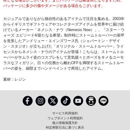
荷となる場合がございます。またパッケージは輸送用となりますため、
パッケージに多少の傷やダメージがある場合もございます。
カジュアルでありながら独自性のあるアイテムで注目を集める、2003年
からイギリスでギフトウェアやコレクターズアイテムを世界中に届け続
けているメーカー「ネメシス・ナウ（Nemesis Now）」。『スター・ウ
ォーズ エピソード4/新たなる希望』制作時にストームトルーパーの装甲
を造形したアンドリュー・エインズワース氏（シェパートン・デザイ
ン・スタジオ）が立ち上げた「オリジナル・ストームトルーパー」ライ
センスからネメシス・ナウのアイテムが登場！こちらは、ストームトル
ーパーがサムライ姿のコスプレをして意気揚々とポーズをキメるユーモ
ラスなフィガリン。日々の任務から離れOFFを満喫するストームトルー
パーの姿を、細部までハンドペイントで再現したアイテム。
素材：レジン
サービス利用規約
ウェブポイント利用規約
個人情報保護方針
特定商取引法に基づく表示