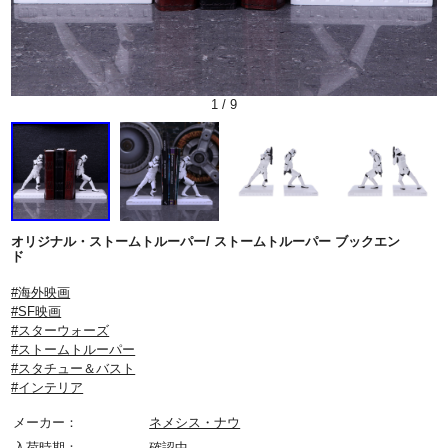
1
/
9
オリジナル・ストームトルーパー/ ストームトルーパー ブックエン
ド
#海外映画
#SF映画
#スターウォーズ
#ストームトルーパー
#スタチュー＆バスト
#インテリア
メーカー：
ネメシス・ナウ
入荷時期：
確認中