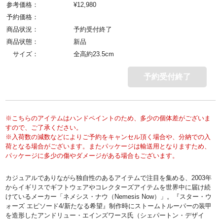
参考価格：
¥
12,980
予約価格：
商品状況：
予約受付終了
商品状態：
新品
サイズ：
全高約23.5cm
予約受付終了
※こちらのアイテムはハンドペイントのため、多少の個体差がございま
すので、ご了承ください。
※入荷数の減数などによりご予約をキャンセル頂く場合や、分納での入
荷となる場合がございます。またパッケージは輸送用となりますため、
パッケージに多少の傷やダメージがある場合もございます。
カジュアルでありながら独自性のあるアイテムで注目を集める、2003年
からイギリスでギフトウェアやコレクターズアイテムを世界中に届け続
けているメーカー「ネメシス・ナウ（Nemesis Now）」。『スター・ウ
ォーズ エピソード4/新たなる希望』制作時にストームトルーパーの装甲
を造形したアンドリュー・エインズワース氏（シェパートン・デザイ