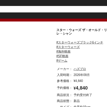
スター・ウォーズ ザ・オールド・リパ
レ・シャン
#スターウォーズブラック6インチ
#スターウォーズ
#海外映画
#SF映画
#ゲーム
メーカー：
ハズブロ
入荷時期：
2026年09月
参考価格：
¥
4,840
4,840
予約価格：
¥
商品状況：
予約受付終了
商品状態：
新品
サイズ：
全高約15cm