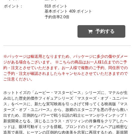
ポイント：
818 ポイント
基本ポイント 409 ポイント
予約倍率2.0倍
予約する
※パッケージは輸送用となりますため、パッケージに多少の傷やダメー
ジがある場合もございます。 ※こちらの商品はお一人様1点までのご予
約・注文とさせていただきます。お一人様で複数のご予約、同住所での
ご予約・注文が確認されましたらキャンセルとさせていただきますので
ご注意ください。
ホットトイズの「ムービー・マスターピース」シリーズに、マテルが生
み出した歴史的傑作フィギュアシリーズ「マスターズ・オブ・ユニバー
ス」をベースに、新たな実写映画を引っさげて帰ってくる映画版『マス
ターズ・オブ・ユニバース』から、故郷のエターニアを悪の手から救い
出すため、圧倒的なパワーで戦う伝説の戦士ヒーマンがラインナップ！
新規開発となる、演じるニコラス・ガリツィンの肖像権をクリアしたヘ
ッドは、眼球可動ギミックを搭載。ブロンドのミディアムヘアは精密な
造形で表現。ヒーマンの圧倒的な肉体美を忠実に再現するため、新規開