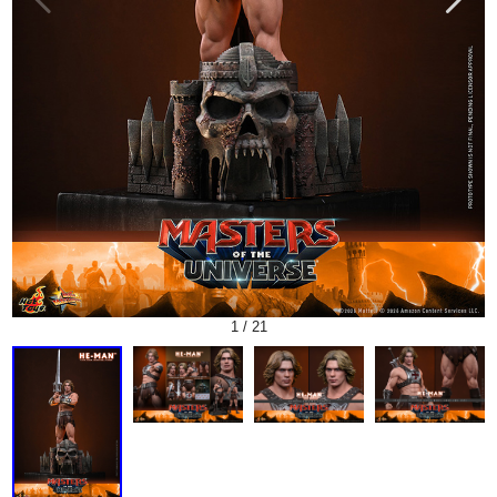
1
/
21