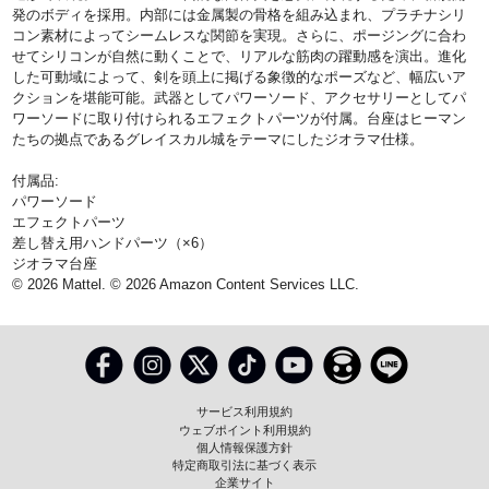
発のボディを採用。内部には金属製の骨格を組み込まれ、プラチナシリ
コン素材によってシームレスな関節を実現。さらに、ポージングに合わ
せてシリコンが自然に動くことで、リアルな筋肉の躍動感を演出。進化
した可動域によって、剣を頭上に掲げる象徴的なポーズなど、幅広いア
クションを堪能可能。武器としてパワーソード、アクセサリーとしてパ
ワーソードに取り付けられるエフェクトパーツが付属。台座はヒーマン
たちの拠点であるグレイスカル城をテーマにしたジオラマ仕様。
付属品:
パワーソード
エフェクトパーツ
差し替え用ハンドパーツ（×6）
ジオラマ台座
© 2026 Mattel. © 2026 Amazon Content Services LLC.
サービス利用規約
ウェブポイント利用規約
個人情報保護方針
特定商取引法に基づく表示
企業サイト