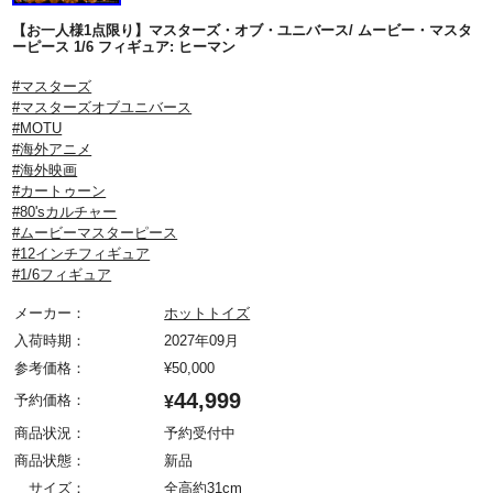
【お一人様1点限り】マスターズ・オブ・ユニバース/ ムービー・マスタ
ーピース 1/6 フィギュア: ヒーマン
#マスターズ
#マスターズオブユニバース
#MOTU
#海外アニメ
#海外映画
#カートゥーン
#80'sカルチャー
#ムービーマスターピース
#12インチフィギュア
#1/6フィギュア
メーカー：
ホットトイズ
入荷時期：
2027年09月
参考価格：
¥
50,000
44,999
予約価格：
¥
商品状況：
予約受付中
商品状態：
新品
サイズ：
全高約31cm