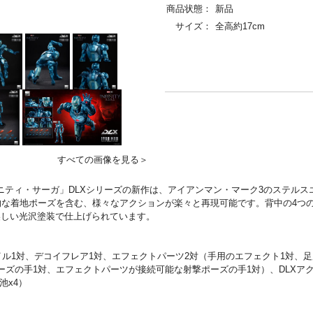
商品状態：
新品
サイズ：
全高約17cm
すべての画像を見る＞
ィニティ・サーガ」DLXシリーズの新作は、アイアンマン・マーク3のステルスエデ
的な着地ポーズを含む、様々なアクションが楽々と再現可能です。背中の4つの
美しい光沢塗装で仕上げられています。
イル1対、デコイフレア1対、エフェクトパーツ2対（手用のエフェクト1対、足
ーズの手1対、エフェクトパーツが接続可能な射撃ポーズの手1対）、DLXア
池x4）