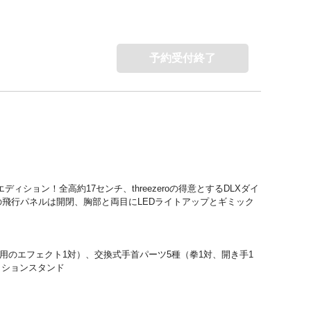
予約受付終了
ィション！全高約17センチ、threezeroの得意とするDLXダイ
飛行パネルは開閉、胸部と両目にLEDライトアップとギミック
用のエフェクト1対）、交換式手首パーツ5種（拳1対、開き手1
クションスタンド