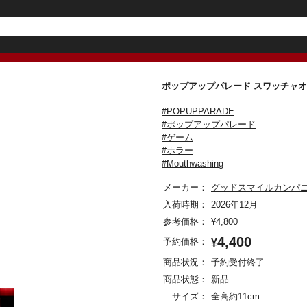
ポップアップパレード スワッチャオ！/
#POPUPPARADE
#ポップアップパレード
#ゲーム
#ホラー
#Mouthwashing
メーカー：
グッドスマイルカンパ
入荷時期：
2026年12月
参考価格：
¥
4,800
4,400
予約価格：
¥
商品状況：
予約受付終了
商品状態：
新品
サイズ：
全高約11cm