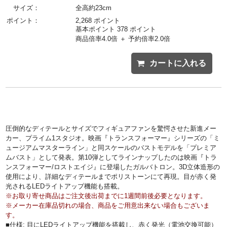
サイズ：
全高約23cm
ポイント：
2,268 ポイント
基本ポイント 378 ポイント
商品倍率4.0倍 ＋ 予約倍率2.0倍
カートに入れる
圧倒的なディテールとサイズでフィギュアファンを驚愕させた新進メー
カー、プライム1スタジオ。映画『トランスフォーマー』シリーズの「ミ
ュージアムマスターライン」と同スケールのバストモデルを「プレミア
ムバスト」として発表。第10弾としてラインナップしたのは映画『トラ
ンスフォーマー/ロストエイジ』に登場したガルバトロン。3D立体造形の
使用により、詳細なディテールまでポリストーンにて再現。目が赤く発
光されるLEDライトアップ機能も搭載。
※お取り寄せ商品はご注文後出荷までに1週間前後必要となります。
※メーカー在庫品切れの場合、商品をご用意出来ない場合もございま
す。
■仕様: 目にLEDライトアップ機能を搭載し、赤く発光（電池交換可能）