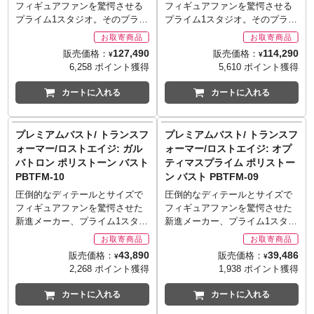
ドを再現。ベース部にはバット
徴的な分割マントを再現。「聖
フィギュアファンを驚愕させる
フィギュアファンを驚愕させる
(R) and/or TM & (c) 2014 TOMY.
してください。
■素材: ポリストーン（一部に別
ターライン
マンなどと同じくガーゴイル像
デュマス騎士団の戦士」のマス
プライム1スタジオ。そのプライ
プライム1スタジオ。そのプライ
All Rights Reserved. TM & (R)
■版権表記: (c)2016 MARVEL
素材を使用）
■製造・発売: 株式会社プライム
をセレクトし、ゴッサムシティ
クをイメージさせる造型が施さ
ム1スタジオが放つ、DCコミッ
ム1スタジオが放つ、DCコミッ
denote Japan Trademarks.
■数量: 世界限定250体（台座裏
1スタジオ
を中心とした『バットマン』の
れた、ベース部モニュメントに
クスのキャラクターによる「ミ
クスのキャラクターによる「ミ
For distribute in Japan only.
とパッケージにシリアルナンバ
127,490
114,290
■サイズ: 全高約67.9cm/全幅約
販売価格：
販売価格：
¥
¥
世界観が体感出来る仕様。全世
も注目。全世界限定数500体。
ュージアムマスターライン」新
ュージアムマスターライン」新
ー入り）
33cm/奥行約41cm
6,258 ポイント獲得
5,610 ポイント獲得
界限定数500体。
※お取り寄せ商品はご注文後出
作は『バットマン アーカム・ビ
作は『バットマン アーカム・ビ
■仕様
■発売予定: 2017年9～11月
※お取り寄せ商品はご注文後出
荷までに1週間前後必要となりま
ギンズ』に登場するヴェノム版
ギンズ』に登場する傭兵版ベイ
ヘッドの目にはLEDライトアッ
カートに入れる
カートに入れる
■素材: ポリストーン（一部に別
荷までに1週間前後必要となりま
す。
ベイン。3D立体造形の使用によ
ン。3D立体造形の使用により詳
プ機能を搭載（電池交換可能）
素材を使用）
す。
※メーカー在庫品切れの場合、
り詳細なディテールまで再現さ
細なディテールまで再現された
右手は「ヘヴィメタルグライン
■数量: 世界限定700体
※メーカー在庫品切れの場合、
商品をご用意出来ない場合もご
れたベイン、ポリストーン製の
ベイン、ポリストーン製の1/3ス
ダー」展開状態に差し替えが可
■仕様
プレミアムバスト/ トランスフ
プレミアムバスト/ トランスフ
商品をご用意出来ない場合もご
ざいます。
1/3スケール、全高約87センチの
ケール、全高約88センチの大型
能
3D立体造形の使用により詳細な
ォーマー/ロストエイジ: ガル
ォーマー/ロストエイジ: オプ
ざいます。
■シリーズ名: ミュージアムマス
大型サイズにて立体化。体力ゲ
サイズにて立体化。傭兵として
■使用電池: LR44x4（頭部x2、
ディテールまで再現
バトロン ポリストーン バスト
ティマスプライム ポリストー
■シリーズ名: ミュージアムマス
ターライン
ージを減らすと筋肉増強麻薬
幾多の修羅場を経験しているか
胸部x2）
頭部全2種（シリアス、笑み）
ターライン
■製造・発売: 株式会社プライム
PBTFM-10
ン バスト PBTFM-09
「ヴェノム」を使用し、指さし
らか、腕を組んで状況を静観す
■注記:
■注記:
■製造・発売: 株式会社プライム
1スタジオ
た先のバットマンに対し襲い掛
る、余裕され感じられる姿をチ
圧倒的なディテールとサイズで
圧倒的なディテールとサイズで
写真は製品サンプルです。実際
転倒防止のため必ず台座を使用
1スタジオ
■サイズ: 全高約81cm（本体高
かるベインの姿を再現。ヘッド
ョイス。ヘッドはマスク状態と
フィギュアファンを驚愕させた
フィギュアファンを驚愕させた
の商品とは異なる場合がありま
してください。
■サイズ: 全高約83.4cm（本体高
さ約63.4cm、台座高さ約
はマスク状態、歯をくいしばっ
アンマスク状態の2種が用意さ
新進メーカー、プライム1スタジ
新進メーカー、プライム1スタジ
す。
写真は製品サンプルです。実際
さ約65.9cm、台座高さ約
28.5cm）
たマスク状態、そしてアンマス
れ、スタチューながらも違う
オ。映画『トランスフォーマ
オ。映画『トランスフォーマ
ご使用のモニターにより実際の
の商品とは異なる場合がありま
17.5cm）
■発売予定: 2017年4～6月
ク状態の3種が用意され、スタチ
「表情」でのディスプレイが可
ー』シリーズの「ミュージアム
ー』シリーズの「ミュージアム
色と違って見える場合がありま
す。ご使用のモニターにより実
43,890
39,486
販売価格：
販売価格：
■発売予定: 2017年9～10月
■素材: ポリストーン（一部に別
¥
¥
ューながらも違う「表情」での
能。世界限定350体。
マスターライン」と同スケール
マスターライン」と同スケール
す。
際の色と違って見える場合があ
2,268 ポイント獲得
1,938 ポイント獲得
■素材: ポリストーン（一部に別
素材を使用）
ディスプレイが可能。世界限定
※お取り寄せ商品はご注文後出
のバストモデルを「プレミアム
のバストモデルを「プレミアム
転倒防止のため必ず台座を使用
ります。
素材を使用）
■数量: 世界限定500体（台座裏
750体。
荷までに1週間前後必要となりま
バスト」として発表。第10弾と
バスト」として発表。第9弾とし
してください。
■版権表記:
カートに入れる
カートに入れる
■数量: 世界限定500体
とパッケージにシリアルナンバ
※お取り寄せ商品はご注文後出
す。
してラインナップしたのは映画
てラインナップしたのは映画
■版権表記:
BATMAN: ARKHAM KNIGHT
■仕様
ー入り）
荷までに1週間前後必要となりま
※メーカー在庫品切れの場合、