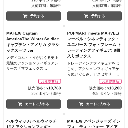
216 ポイント獲得
624 ポイント獲得
囲気を最大限に生かすシリーズ
囲気を最大限に生かすシリーズ
入荷時期：
確認中
入荷時期：
確認中
です。新作として『バットマン
です。新作として『バットマン
アニメイテッド』第二弾となる
アニメイテッド』第二弾となる
予約する
予約する
バットマン＆バットサイクルが
スカイダイブ・バットマン、ト
登場です。パッケージは、往年
ゥーフェイス、ミスター・フリ
のフィギュアシリーズを思わせ
ーズ、そしてハーレイクインが4
MAFEX/ Captain
POPMART meets MARVEL/
るスタイルかつブリスターパッ
体が登場です。それぞれに交換
AmericaThe Winter Soldier:
マーベル・シネマティック・
ク仕様。懐かしさを漂わせる素
可能な頭部パーツやアームパー
キャプテン・アメリカ クラシ
ユニバース フォトフレーム ト
晴らしきシリーズ。
ツ、アクセサリーなどが付属し
ックスーツ ver
レーディングフィギュア: 8個
ており、様々なシチュエーショ
入りボックス
ンで楽しむことができる内容と
メディコム・トイがおくる史上
なっています。パッケージは、
最強のアクションフィギュアシ
トレーディングフィギュアをは
往年のフィギュアシリーズを思
リーズ「マフェックス
じめ、アクションフィギュアか
わせるスタイルかつブリスター
（MAFEX）」。全高約15センチ
らぬいぐるみ、アクセサリー、
パック仕様。懐かしさを漂わせ
レベルのボディに新規設計のジ
さらには巨大なアートコレクシ
る素晴らしきシリーズ。
ョイントパーツを設置し、ディ
ョンまで手掛けるポップマー
10,780
13,200
販売価格：
販売価格：
¥
¥
[付属品]
スプレイしやすく大胆なポージ
ト。デザイナーやアーティスト
392 ポイント獲得
408 ポイント獲得
■スカイダイブ・バットマン: パ
ングも可能！映画『キャプテ
とのコラボレーションも多数
ラシュート、ケープ
ン・アメリカ ウィンターソルジ
で、絶妙なアレンジが人気で
カートに入れる
カートに入れる
■トゥーフェイス: ヘッドパーツ
ャー』より、ステルススーツに
す！「MCU」ことマーベル・シ
x3、アームパーツx5、デトネー
続きクラシックスーツ版キャッ
ネマティック・ユニバースのキ
ター
プがラインナップです。頭部は
ャラたちがトレーディングフィ
ヘルウィッチ/ ヘルウィッチ
MAFEX/ アベンジャーズ イン
■ミスター・フリーズ: ヘッドパ
ノーマルに加え、くいしばり、
ギュアに。ヒーローたちがフォ
1/12 アクションフィギュ
フィニティ・ウォー: アイア
ーツx1、アームパーツx4、銃、