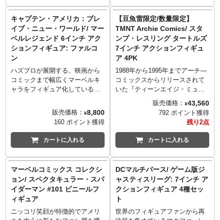
ムが登場。
するキャラクターたちがライン
ナップ！バットマン、スーパー
キャプテン・アメリカ：ブレ
【豆魚雷限定/数量限定】
マン、フラッシュ、アクアマン
イブ・ニュー・ワールド/ マー
TMNT Archie Comics/ スタ
の各フィギュアに付属されるビ
ベルレジェンド 6インチ アク
ンプ・レスリング タートルズ
ルドアップパーツを組み上げれ
ションフィギュア: ファルコ
7インチ アクションフィギュ
ば、ダークサイドが完成しま
ン
ア 4PK
す！
セット内容:
ハズブロが展開する、映画から
1988年から1995年までアーチ―
バットマン:
コミックまで幅広くマーベルキ
コミックスからリリースされて
エフェクトパーツ（×2）、キャ
ャラをフィギュア化している、6
いた『ティーンエイジ・ミュー
ラクターカード、台座、ダーク
インチを中心としたアクション
タント・ニンジャ・タートルズ
43,560
販売価格：
¥
サイド ビルドアップパーツ
フィギュアシリーズ「マーベル
アドベンチャーズ』。#7に収録
8,800
販売価格：
792 ポイント獲得
¥
スーパーマン
レジェンド」。公開が待ち遠し
された、スタンプとスリングに
160 ポイント獲得
残り2点
エフェクトパーツ（×2）、キャ
い映画『キャプテン・アメリ
より小惑星で運営されている
ラクターカード、台座、ダーク
カ：ブレイブ・ニュー・ワール
「インターギャラクティック・
カートに入れる
カートに入れる
サイド ビルドアップパーツ
ド』よりファルコンが早くもラ
レスリング」に、天の川銀河代
フラッシュ
インナップ！背中には可動式の
表として出演を余儀なくされた
エフェクトパーツ（×2）、キャ
ウィングバックパックを装備！
タートルズたちが4PKになって
マーベルコミックス コレクシ
DCマルチバース/ ゲーム版ジ
ラクターカード、台座、ダーク
© MARVEL
ネカから登場！レスリングらし
ョン/ スペクタキュラー・スパ
ャスティスリーグ: 7インチ ア
サイド ビルドアップパーツ
© 2024 Hasbro.
く、ゴングや場外乱闘にも役立
イダーマン #101 ビニールフ
クションフィギュア 4種セッ
アクアマン
All Rights Reserved.
つパイプ椅子や消火器、ハンマ
ィギュア
ト
トライデント、エフェクトパー
ー（！？）なども付属します。
ツ（×2）、キャラクターカー
そしてパッケージアートは、
ニッコリ笑顔が特徴的でアメリ
世界のフィギュアファンから再
ド、台座、ダークサイド ビルド
『ティーンエイジ・ミュータン