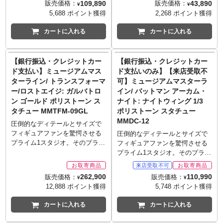
■仕様
とパッケージにシリアルナンバ
109,890
43,890
販売価格：
販売価格：
す。
用ベースが付属。世界限定500
¥
¥
軽にディスプレイが出来るバス
マーベルコミック第2弾として対
are trademarks of and (c) DC
3D立体造形の使用により詳細な
ー入り）
5,688 ポイント獲得
2,268 ポイント獲得
※メーカー在庫品切れの場合、
体。
トモデル「プレミアムバス
ヴェノム抗体から生まれた新た
Comics. (c) Warner Bros. Japan
ディテールまで再現。
■仕様
商品をご用意出来ない場合もご
※お取り寄せ商品はご注文後出
ト」。新作としてラインナップ
な共生体「アンチ・ヴェノム」
LLC
頭部2種（笑顔、歯食いしばり）
3D立体造形の使用により詳細な
カートに入れる
カートに入れる
ざいます。
荷までに1週間前後必要となりま
したのは映画『トランスフォー
がラインナップ。体内の奇生体
の差し替え用パーツが付属。
ディテールまで再現。
■シリーズ名: プレミアムマスタ
す。
マー/ロストエイジ』に登場した
「シンビオート」が変質して誕
■注記
頭部2種（笑顔、歯食いしばり）
ーライン
※メーカー在庫品切れの場合、
ガルバトロンのダメージバージ
生したアンチ・ヴェノムの姿
写真は製品サンプルです。実際
の差し替え用パーツが付属。
【銀行振込・クレジットカー
【銀行振込・クレジットカー
■製造・発売: 株式会社プライム
商品をご用意出来ない場合もご
ョン。3D立体造形の使用によ
を、全身から生え出た攻撃的で
の商品とは異なる場合がありま
■注記
ド支払い】ミュージアムマス
ド支払いのみ】【来店受取不
1スタジオ
ざいます。
り、詳細なディテールまでポリ
シャープな触手など、3D立体造
す。ご使用のモニターにより実
写真は製品サンプルです。実際
■サイズ: 全高約59.5cm/全幅約
■シリーズ名: ミュージアムマス
ターライン/ トランスフォーマ
可】ミュージアムマスターラ
ストーンにて再現。演出的なダ
形の使用により詳細なディテー
際の色と違って見える場合があ
の商品とは異なる場合がありま
36.5cm/奥行約43cm
ターライン
ー/ロストエイジ: ガルバトロ
イン/ バットマン アーカム・
メージを帯びたパーツがよりコ
ルまで再現。頭部は開口状態と
ります。
す。ご使用のモニターにより実
■発売予定: 2018年10～12月
■製造・発売: 株式会社プライム
ン ゴールド ポリストーン ス
ナイト: ナイトウィング 1/3
レクション性をアップ。目が赤
舌を出した状態の全2種が付属
転倒防止のため必ず台座を使用
際の色と違って見える場合があ
■素材: ポリストーン（一部に別
1スタジオ
タチュー MMTFM-09GL
ポリストーン スタチュー
く発光されるLEDライトアップ
し、差し替えによりディスプレ
してください。
ります。
素材を使用）
■サイズ: 全高約81.7cm/全幅約
MMDC-12
機能も搭載。全世界300個限定。
イ時に様々な「表情」が楽しめ
圧倒的なディテールとサイズで
■版権表記:
転倒防止のため必ず台座を使用
■数量: 世界限定500体（台座裏
44.9cm/奥行約31.5cm
※お取り寄せ商品はご注文後出
る仕様。専用ベース付属。世界
フィギュアファンを驚愕させる
圧倒的なディテールとサイズで
BATMAN: ARKHAM CITY and
してください。
とパッケージにシリアルナンバ
■発売予定: 2018年7～9月
荷までに1週間前後必要となりま
限定1250体。
プライム1スタジオ。そのプライ
フィギュアファンを驚愕させる
all related characters and
■版権表記:
ー入り）
■素材: ポリストーン（一部に別
す。
※お取り寄せ商品はご注文後出
ム1スタジオが放つ、映画『トラ
プライム1スタジオ。そのプライ
elements (c) & TM DC Comics
BATMAN: ARKHAM CITY and
■重量: 約12.0kg
素材を使用）
※メーカー在庫品切れの場合、
荷までに1週間前後必要となりま
ンスフォーマー』シリーズのミ
ム1スタジオが放つ、DCコミッ
and Warner Bros. Entertainment
all related characters and
■仕様
■数量: 世界限定500体（台座裏
商品をご用意出来ない場合もご
す。
ュージアムマスターライン新作
クスのキャラクターによる「ミ
Inc. WB SHIELD: TM & (c)
elements (c) & TM DC Comics
3D立体造形の使用により詳細な
とパッケージにシリアルナンバ
262,900
110,990
販売価格：
販売価格：
ざいます。
※メーカー在庫品切れの場合、
¥
¥
は、2014年公開の映画『トラン
ュージアムマスターライン」新
WBEI. (s18)
and Warner Bros. Entertainment
ディテールまで再現。
ー入り）
12,888 ポイント獲得
5,748 ポイント獲得
■シリーズ名: プレミアムバスト
商品をご用意出来ない場合もご
スフォーマー/ロストエイジ』か
作は『バットマン アーカム・ナ
Inc. WB SHIELD: TM & (c)
廃墟が造形された専用ベース付
■重量: 約14kg
■製造・発売: 株式会社プライム
ざいます。
らガルバトロンのゴールドバー
イト』版ナイトウィング。3D立
WBEI. (s18)
属。
■仕様
カートに入れる
カートに入れる
1スタジオ
■シリーズ名: プレミアムマスタ
ジョン。人気アレンジとしてお
体造形の使用により詳細なディ
■注記
3D立体造形の使用により詳細な
■サイズ: 全高約23cm
ーライン
なじみとなるゴールドカラーに
テールまで再現されたナイトウ
写真は製品サンプルです。実際
ディテールまで再現。