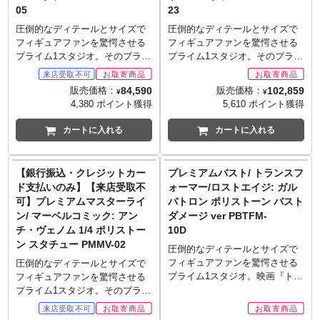
51.5cm/奥行約45.6cm
05
23
立体造形の使用により詳細なデ
立体造形の使用により詳細なデ
■重量: 約17.2kg
ィテールまで再現。頭部は狂気
ィテールまで再現。頭部は狂気
圧倒的なディテールとサイズで
圧倒的なディテールとサイズで
■発売予定: 2020年9月～2021年1
を感じさせる微笑を浮かべたバ
を感じさせる微笑を浮かべたバ
フィギュアファンを驚愕させる
フィギュアファンを驚愕させる
月
ージョンへの差し替えも可能で
ージョンへの差し替えも可能で
プライム1スタジオ。そのプライ
プライム1スタジオ。そのプライ
■素材: ポリストーン（一部に別
す。こちらは全世界500個限定と
す。グレー＆ブラックのトラデ
ム1スタジオが放つ「プレミアム
ム1スタジオが放つ、DCコミッ
素材を使用）
なるブルーバージョン！
ィショナルなカラーリングもハ
マスターライン」シリーズに、
クスのキャラクターによる「ミ
■数量: 後日発表（台座裏とパッ
84,590
102,859
販売価格：
販売価格：
※お取り寄せ商品はご注文後出
ードボイルドなイメージを演出
¥
¥
DCユニバース『ジャスティス・
ュージアムマスターライン」新
ケージにシリアルナンバー入
4,380 ポイント獲得
5,610 ポイント獲得
荷までに1週間前後必要となりま
します。世界限定1000体。
リーグ 誕生 THE NEW52!』から
作に、『バットマン アーカム・
り）
す。
※お取り寄せ商品はご注文後出
サイボーグがラインナップ。3D
ナイト』から仮面のヴィジラン
■仕様
カートに入れる
カートに入れる
※メーカー在庫品切れの場合、
荷までに1週間前後必要となりま
立体造形の使用により詳細なデ
テ「レッドフード」がラインナ
3D立体造形の使用により詳細な
商品をご用意出来ない場合もご
す。
ィテールまで再現された「半機
ップ。今回はDLCコンテンツ
ディテールまで再現。
ざいます。
※メーカー在庫品切れの場合、
半人」のスーパーヒーローであ
「レッドフード ストーリー・パ
専用ベース付属。
【銀行振込・クレジットカー
プレミアムバスト/ トランスフ
■シリーズ名: プレミアムバスト
商品をご用意出来ない場合もご
るサイボーグを、ポリストーン
ック」仕様となったレッドフー
■注記
■製造・発売: 株式会社プライム
ざいます。
ド支払いのみ】【来店受取不
ォーマー/ロストエイジ: ガル
製の1/4スケール、本体約60セン
ドを、ポリストーン製の1/3スケ
写真は製品サンプルです。実際
1スタジオ
■シリーズ名: プレミアムバスト
可】プレミアムマスターライ
バトロン ポリストーン バスト
チの大型サイズにて立体化。腕
ール、全高約82センチの大型サ
の商品とは異なる場合がありま
■サイズ: 全高約26.7cm/全幅約
■製造・発売: 株式会社プライム
ン/ マーベルコミック: アン
ダメージ ver PBTFM-
部キャノン砲を構えた姿での造
イズにて立体化。フードが付い
す。
23.5cm/奥行約21cm
1スタジオ
チ・ヴェノム 1/4 ポリストー
10D
型は、緊張感あふれる構図を演
たジャケット、その中から見え
ご使用のモニターにより実際の
■発売予定: 発売中
■サイズ: 全高約26.7cm/全幅約
ン スタチュー PMMV-02
出。世界限定500体。
る機械的なヘルメット、両手に
圧倒的なディテールとサイズで
色と違って見える場合がありま
■素材: ポリストーン（一部に別
23.5cm/奥行約21cm
※ライトアップ機能はついてい
装備する二丁拳銃など、ゲーム
フィギュアファンを驚愕させる
圧倒的なディテールとサイズで
す。
素材を使用）
■発売予定: 2018年3～5月
ません。頭部、腕部キャノン砲
中でも印象的だったスタイル
プライム1スタジオ。映画『トラ
フィギュアファンを驚愕させる
転倒防止のため必ず台座を使用
■数量: 世界限定500体（台座裏
■素材: ポリストーン（一部に別
の発光は演出となります。
を、3D立体造形の使用により詳
ンスフォーマー』シリーズの
プライム1スタジオ。そのプライ
してください。
とパッケージにシリアルナンバ
素材を使用）
※お取り寄せ商品はご注文後出
細なディテールまで再現。シリ
「ミュージアムマスターライ
ム1スタジオが放つ「プレミアム
■版権表記: Batman and all
ー入り）
■数量: 世界限定1000体（台座裏
荷までに1週間前後必要となりま
ーズでイメージを統一させた専
ン」と同スケールで展開し、手
マスターライン」シリーズに、
related characters and elements