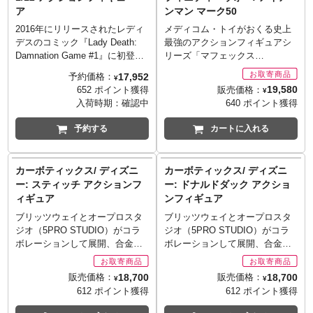
スティーブ・ロジャース素顔の
トフレームから飛び出してきた
ア
ンマン マーク50
スノーグローブ
くいしばりの計3種を用意。そし
かのような迫力のあるデザイン
■ハーレイクイン: ヘッドパーツ
てまさかの付属となったのは、
で造型されました。キャプテン
2016年にリリースされたレディ
メディコム・トイがおくる史上
x2、アームパーツx4、ハンマー
ワシントンのスミソニアン博物
アメリカ、バッキー・バーン
デスのコミック『Lady Death:
最強のアクションフィギュアシ
館でチラ見となった初代シール
ズ、ソー、ロキ、ワンダ、ヴィ
Damnation Game #1』に初登場
リーズ「マフェックス
ド！『ザ・ファースト・アベン
ジョン、アイアンマン、スパイ
し、その後単独コミックスもリ
（MAFEX）」。全高約15センチ
17,952
予約価格：
¥
ジャー』の初期に使われてたも
ダーマンの8種に、シークレット
リースされている、悪名高い魔
レベルのボディに新規設計のジ
19,580
販売価格：
652 ポイント獲得
¥
ののセレクトは、かなり珍しい
1種の計9種。
術師から地獄最強の魔女の一人
ョイントパーツを設置し、ディ
入荷時期：
確認中
640 ポイント獲得
かも！？その他にもシールドの
※ボックスで購入されても全て
へとなったヘルウィッチが、エ
スプレイしやすく大胆なポージ
スタンド用台座、可動式のフィ
の種類が揃う保証はございませ
グゼクティブレプリカスから26
ングも可能！映画『Avengers
予約する
カートに入れる
ギュアスタンドが付属し、ポー
ん。
カ所可動の1/12スケールフィギ
Infinity War』からアイアンマ
ジングなど、様々なシチュエー
※お取り寄せ商品はご注文後出
ュアとなって登場です！ヘルウ
ン・マーク50が登場です。劇中
ションでのディスプレイが可能
荷までに1週間前後必要となりま
ィッチの特徴的な翼もダイナミ
のナノテクノロジーを駆使し、
カーボティックス/ ディズニ
カーボティックス/ ディズニ
です。
す。
ックに再現されています。
様々なフォルムに変化していた
ー: スティッチ アクションフ
ー: ドナルドダック アクショ
※お取り寄せ商品はご注文後出
※メーカー在庫品切れの場合、
※入荷数の減数などによりご予
マーク50の姿を再現すべく、各
ィギュア
ンフィギュア
荷までに1週間前後必要となりま
商品をご用意出来ない場合もご
約をキャンセル頂く場合や、分
種ナノウェポンを多数のパーツ
す。
ざいます。
納での入荷となる場合がござい
の差し替えにて実現！それ以外
ブリッツウェイとオープロスタ
ブリッツウェイとオープロスタ
※メーカー在庫品切れの場合、
ます。またパッケージは輸送用
にもエフェクトパーツ、可動式
ジオ（5PRO STUDIO）がコラ
ジオ（5PRO STUDIO）がコラ
商品をご用意出来ない場合もご
となりますため、パッケージに
フィギュアスタンドも付属し、
ボレーションして展開、合金な
ボレーションして展開、合金な
ざいます。
多少の傷やダメージがある場合
遊びの幅が広がります。
どマルチマテリアル製でリアル
どマルチマテリアル製でリアル
もございます。
※お取り寄せ商品はご注文後出
に立体化する「カーボティック
に立体化する「カーボティック
18,700
18,700
販売価格：
販売価格：
¥
¥
■セット内容:
荷までに1週間前後必要となりま
ス」シリーズ。新作ラインナッ
ス」シリーズ。新作ラインナッ
612 ポイント獲得
612 ポイント獲得
本体
す。
プとしてラインナップしたのは
プとしてラインナップしたのは
トランスルーセントソード
※メーカー在庫品切れの場合、
まさかのディズニーの人気キャ
まさかのディズニーの人気キャ