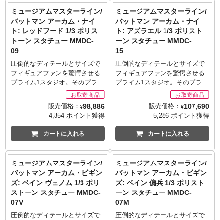
■発売予定: 2018年1～3月
■製造・発売: 株式会社プライム
仕上げることで、気品あふれた
ィング、エクスクリマスティッ
の商品とは異なる場合がありま
専用ベースが付属。
■素材: ポリストーン（一部に別
ミュージアムマスターライン/
ミュージアムマスターライン/
1スタジオ
コレクションアイテムとして昇
クを両手に構えた姿で、ポリス
す。ご使用のモニターにより実
■注記
素材を使用）
■サイズ: 全高約68.1cm/全幅約
バットマン アーカム・ナイ
バットマン アーカム・ナイ
華。ガルバトロンの目には同シ
トーン製の1/3スケール、全高約
際の色と違って見える場合があ
写真は製品サンプルです。実際
■数量: 世界限定300体
38.9cm/奥行約44.2cm
ト: レッドフード 1/3 ポリス
ト: アズラエル 1/3 ポリスト
リーズの定番となるLEDライト
68センチの大型サイズにて立体
ります。
の商品とは異なる場合がありま
■仕様
■発売予定: 2018年1～4月
トーン スタチュー MMDC-
ーン スタチュー MMDC-
アップ機能を搭載。右手は通常
化。運動神経抜群の体躯を包む
転倒防止のため必ず台座を使用
す。ご使用のモニターにより実
3D立体造形の使用により詳細な
■素材: ポリストーン（一部にダ
09
15
アームから「ヘヴィメタルグラ
スーツは質感にこだわり、光
してください。
際の色と違って見える場合があ
ディテールまで再現。
イキャストなど別素材を使用）
インダー」展開状態に差し替え
沢・半光沢も巧みに使い分けペ
圧倒的なディテールとサイズで
圧倒的なディテールとサイズで
■版権表記:
ります。
目にLEDライトアップ機能を搭
■数量: 世界限定1250体（台座裏
が可能。過去のアイテムと世界
イント。通常のシリアスな表情
フィギュアファンを驚愕させる
フィギュアファンを驚愕させる
CYBORG and all related
転倒防止のため必ず台座を使用
載（電池交換可能）。
とパッケージにシリアルナンバ
観を統一した台座も付属。世界
の頭部に加え、口角が上がっ
プライム1スタジオ。そのプライ
プライム1スタジオ。そのプライ
characters and elements (c) &
してください。
■使用電池: LR44x2
ー入り）
限定250体。
た、ディックらしい不敵な笑み
ム1スタジオが放つ、DCコミッ
ム1スタジオが放つ、DCコミッ
TM DC Comics. (s17)
■版権表記:
■注記:
■仕様
※お取り寄せ商品はご注文後出
を浮かべた表情の差し替え頭部
クスのキャラクターによる「ミ
クスのキャラクターによる「ミ
BATMAN: ARKHAM ORIGINS
写真は製品サンプルです。実際
3D立体造形の使用により詳細な
98,886
107,690
販売価格：
販売価格：
荷までに1週間前後必要となりま
¥
¥
が付属し、ディスプレイ時に
ュージアムマスターライン」新
ュージアムマスターライン」新
and all related characters and
の商品とは異なる場合がありま
ディテールまで再現。
4,854 ポイント獲得
5,286 ポイント獲得
す。
様々な「表情」が楽しめる仕
作は『バットマン アーカム・ナ
作は『バットマン アーカム・ナ
elements (c) & TM DC Comics
す。
頭部全2種（開口状態、開口舌が
※メーカー在庫品切れの場合、
様。ベース部は同『アーカム』
イト』版レッドフード。3D立体
イト』版アズラエル。3D立体造
and Warner Bros. Entertainment
ご使用のモニターにより実際の
出た状態）、専用ベースが付
カートに入れる
カートに入れる
商品をご用意出来ない場合もご
シリーズと世界観を合わせたデ
造形の使用により詳細なディテ
形の使用により詳細なディテー
Inc. WB SHIELD: TM & (c)
色と違って見える場合がありま
属。
ざいます。
ザインで製作。全世界限定数700
ールまで再現されたレッドフー
ルまで再現されたアズラエル、
WBEI. (s17)
す。
■注記
■シリーズ名: ミュージアムマス
体。
ド、ポリストーン製の1/3スケー
ポリストーン製の1/3スケール、
転倒防止のため必ず台座を使用
写真は製品サンプルです。実際
ミュージアムマスターライン/
ミュージアムマスターライン/
ターライン
※お取り寄せ商品はご注文後出
ル、全高約83センチの大型サイ
全高約81センチの大型サイズに
してください。
の商品とは異なる場合がありま
バットマン アーカム・ビギン
バットマン アーカム・ビギン
■製造・発売: 株式会社プライム
荷までに1週間前後必要となりま
ズにて立体化。美しい曲線を描
て立体化。洗脳により聖デュマ
■版権表記:
す。
1スタジオ
ズ: ベイン ヴェノム 1/3 ポリ
ズ: ベイン 傭兵 1/3 ポリスト
す。
く頭部ヘルメット、重厚な質感
ス騎士団に従っていたアズラエ
(c) 2014 Paramount Pictures
ご使用のモニターにより実際の
■サイズ: 全高約76.5cm（本体高
※メーカー在庫品切れの場合、
ストーン スタチュー MMDC-
ーン スタチュー MMDC-
を放つガントレット、スーツに
ルの、白を基調とし各所に赤い
Corporation.
色と違って見える場合がありま
さ約66.5cm、台座高さ約
商品をご用意出来ない場合もご
07V
07M
施されたハーネス＆ベルトな
十字をデザインしたコスチュー
Manufactured under license from
す。
10cm、台座幅約65cm）
ざいます。
ど、ミステリアスなレッドフー
ム、武器として使用する剣、特
圧倒的なディテールとサイズで
圧倒的なディテールとサイズで
TOMY Company, Ltd.
転倒防止のため必ず台座を使用
■発売予定: 2017年5～7月
■シリーズ名: ミュージアムマス