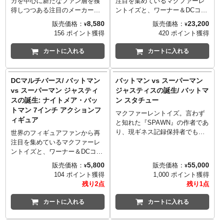
カを中心に新たなファン層を獲
注目を集めているマクファーレ
アップパーツ
ト・ニンジャ・タートルズ アド
得しつつある注目のメーカー
ントイズと、ワーナー＆DCコミ
JUSTICE LEAGUE and all
ベンチャーズ』のアーティス
「Youtooz」から、スパイダーマ
ックスが強力タッグで展開する
8,580
23,200
販売価格：
販売価格：
¥
¥
related characters and elements
ト、ケン·ミッチローニーとゲイ
ンコミックスの印象的なカバー
７インチフィギュアシリーズ
156 ポイント獲得
420 ポイント獲得
© & ™DC. WB
リー·フィールズが担当！レスラ
を再現したシリーズが登場で
「DCマルチバース」に、1995年
SHIELD:©&™WBEI.
ー姿の貴重なタートルズたちを
す。こちらは1976年にリリース
にスーパーファミコン用ソフト
カートに入れる
カートに入れる
お見逃しなく！
された「スペクタキュラー・ス
としてリリースされた、ゲーム
※入荷数の減数などによりご予
パイダーマン #101」のカバーと
『ジャスティスリーグ』に登場
約をキャンセル頂く場合や、分
してJohn Byrneによって描かれ
するキャラクターたちがライン
DCマルチバース/ バットマン
バットマン vs スーパーマン
納での入荷となる場合がござい
たアートをチョイス。ブラック
ナップ！バットマン、スーパー
vs スーパーマン ジャスティ
ジャスティスの誕生/ バットマ
ます。またパッケージは輸送用
＆ホワイトで描かれた摩天楼を
マン、フラッシュ、アクアマン
スの誕生: ナイトメア・バッ
ン スタチュー
となりますため、パッケージに
背に空を舞うスパイダーマンの
の各フィギュアに付属されるビ
トマン 7インチ アクションフ
多少の傷やダメージがある場合
姿を見事にディフォルメ化！
ルドアップパーツを組み上げれ
マクファーレントイズ。言わず
ィギュア
もございます。
※パッケージは輸送用となりま
ば、ダークサイドが完成しま
と知れた『SPAWN』の作者であ
すため、パッケージに多少の傷
す！
り、現ギネス記録保持者でもあ
世界のフィギュアファンから再
やダメージがある場合もござい
セット内容:
るトッド・マクファーレンによ
注目を集めているマクファーレ
ます。
バットマン:
り立ち上げられたフィギュアメ
ントイズと、ワーナー＆DCコミ
エフェクトパーツ（×2）、キャ
ーカー「マクファーレントイ
ックスが強力タッグで展開する
5,800
55,000
販売価格：
販売価格：
¥
¥
ラクターカード、台座、ダーク
ズ」のブランド「DCダイレク
７インチフィギュアシリーズ
104 ポイント獲得
1,000 ポイント獲得
サイド ビルドアップパーツ
ト」から、ザック・スナイダー
「DCマルチバース」に、ザッ
残り2点
残り1点
スーパーマン
監督による2016年の映画『バッ
ク・スナイダー監督による2016
エフェクトパーツ（×2）、キャ
トマン vs スーパーマン ジャス
年の映画『バットマン vs スー
カートに入れる
カートに入れる
ラクターカード、台座、ダーク
ティスの誕生』に登場するバッ
パーマン ジャスティスの誕生』
サイド ビルドアップパーツ
トマンのスタチューが登場。マ
より、ナイトメア・バットマン