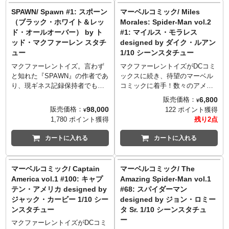
フラッシュ
ッシブなボディや布製のマント
がラインナップ！アクセサリー
SPAWN/ Spawn #1: スポーン
マーベルコミック/ Miles
エフェクトパーツ（×2）、キャ
など、造形や質感にこだわり細
として、着脱できるゴーグルと
（ブラック・ホワイト＆レッ
Morales: Spider-Man vol.2
ラクターカード、台座、ダーク
部に至るまで再現。台座は、作
双眼鏡が付属。
ド・オールオーバー） by ト
#1: マイルス・モラレス
サイド ビルドアップパーツ
品のロゴが造形された特別仕
セット内容:
ッド・マクファーレン スタチ
designed by ダイク・ルアン
アクアマン
様。
ゴーグル
ュー
1/10 シーンスタチュー
トライデント、エフェクトパー
双眼鏡
ツ（×2）、キャラクターカー
キャラクターカード
マクファーレントイズ。言わず
マクファーレントイズがDCコミ
ド、台座、ダークサイド ビルド
台座
と知れた『SPAWN』の作者であ
ックスに続き、待望のマーベル
アップパーツ
BATMAN V SUPERMAN:
り、現ギネス記録保持者でもあ
コミックに着手！数々のアメコ
JUSTICE LEAGUE and all
DAWN OF JUSTICE and all
るトッド・マクファーレンによ
ミの中から名作と呼ばれるカバ
6,800
販売価格：
¥
related characters and elements
related characters and elements
り立ち上げられたフィギュアメ
ーをピックアップし、3D化した
98,000
販売価格：
122 ポイント獲得
¥
© & ™DC. WB
© & ™DC and Warner Bros.
ーカー「マクファーレントイ
シーンスタチューとして立体化
1,780 ポイント獲得
残り2点
SHIELD:©&™WBEI.
Entertainment Inc. WB
ズ」が、トッド・マクファーレ
します。カバーアートの特徴的
SHIELD:©&™WBEI.
ンが描いた「Spawn #1」のカバ
なタッチや構図を再現したヴィ
カートに入れる
カートに入れる
ーアートのスポーンを「ブラッ
ネットタイプで、背景が描かれ
ク・ホワイト＆レッド・オール
たバックボードも付属し世界観
オーバー」シリーズより全高約
の広がりも演出します。
マーベルコミック/ Captain
マーベルコミック/ The
25cmのスタチューとして立体
新進気鋭のアーティストのひと
America vol.1 #100: キャプ
Amazing Spider-Man vol.1
化！スタチュー全体を覆うほど
り、ダイク・ルアンが手掛けた
テン・アメリカ designed by
#68: スパイダーマン
存在感のある真紅のマントにも
『Miles Morales: Spider-Man
ジャック・カービー 1/10 シー
designed by ジョン・ロミー
ぜひご注目を。台座には、スポ
Vol.2 #1』のカバーに描かれたマ
ンスタチュー
タ Sr. 1/10 シーンスタチュ
ーンのロゴなどがデザインされ
イルス・モラレスを、1/10スケ
ー
ています。さらに、スタチュー
ールでスタチュー化。
マクファーレントイズがDCコミ