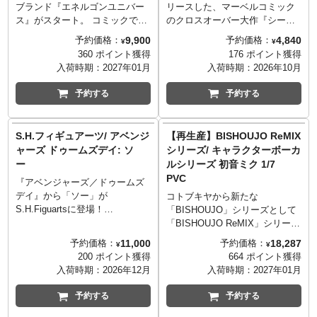
ブランド『エネルゴンユニバー
リースした、マーベルコミック
ス』がスタート。 コミックでク
のクロスオーバー大作『シーク
ロスオーバーするトランスフォ
レット・ウォーズ』のフィギュ
9,900
4,840
予約価格：
予約価格：
¥
¥
ーマー達が活躍するワールドか
アシリーズが、ハズブロの「マ
360 ポイント獲得
176 ポイント獲得
ら人気のキャラクター達が登
ーベル・レジェンド」で復活！
入荷時期：
2027年01月
入荷時期：
2026年10月
場。 第一弾はコミック
ドクター・ドゥームを、全高約
『ENERGON UNIVERSE』に登
15cmのアクションフィギュアと
予約する
予約する
場した右腕にメガトロンの腕を
して立体化です。約25箇所の可
装着したオプティマスプライ
動ポイントを擁しつつも、プロ
ム。 ロボットモードからトラッ
ポーションを損なうことなく細
S.H.フィギュアーツ/ アベンジ
【再生産】BISHOUJO ReMIX
クに変形が可能で、右腕のメガ
部まで再現。80年代当時に発売
ャーズ ドゥームズデイ: ソ
シリーズ/ キャラクターボーカ
トロンの融合カノン砲もビーク
されたフィギュアに付いてき
ー
ルシリーズ 初音ミク 1/7
ルモードで装着可能。
た、「シークレット・シール
PVC
※国内：タカラトミーモール含
ド」が付属するのも嬉しいポイ
『アベンジャーズ／ドゥームズ
む「T-SPARK ZONE」流通限定
ント！シークレット・シールド
デイ』から「ソー」が
コトブキヤから新たな
商品
には角度によって画像が変わる
S.H.Figuartsに登場！
「BISHOUJO」シリーズとして
レンチキュラーカードが入って
映画『アベンジャーズ／ドゥー
「BISHOUJO ReMIX」シリーズ
おり、当時のシリーズをオマー
ムズデイ』から神の国アスガル
がスタート！記念すべきシリー
11,000
18,287
予約価格：
予約価格：
¥
¥
ジュしたパッケージにもご注目
ドの王の息子「ソー」を最新の
ズ第1弾は、山下しゅんや氏によ
200 ポイント獲得
664 ポイント獲得
を。
衣装で立体化。 彩色でヒビを表
る書下ろしイラストをもとに、
入荷時期：
2026年12月
入荷時期：
2027年01月
現したムジョルニアが付属。ス
ステージ上でギターを鳴らすク
トームブレイカーと組み合わせ
ールな初音ミクがラインナップ
予約する
予約する
ることで、様々なシーンを再現
しました。トレードマークのツ
可能に。