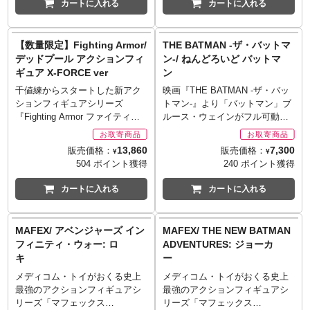
カートに入れる
カートに入れる
グリップハンド x 1ペア
商品をご用意出来ない場合もご
ラクターたち！キャラクターの
ラクターたち！キャラクターの
クローハンド x 1ペア
ざいます。
魅力を最大限に、そしてイメー
魅力を最大限に、そしてイメー
リムーバブルウィング x 2
ジそのままに、斬新なロボット
ジそのままに、斬新なロボット
【数量限定】Fighting Armor/
THE BATMAN -ザ・バットマ
トップレスチェストパーツ x 1
ライクへと昇華させた好デザイ
ライクへと昇華させた好デザイ
デッドプール アクションフィ
ン-/ ねんどろいど バットマ
※セット内容以外は付属しませ
ン！その感触はまさにプレミア
ン！その感触はまさにプレミア
ギュア X-FORCE ver
ン
ん。
ムで、ダイキャスト合金の贅沢
ムで、ダイキャスト合金の贅沢
Copyright © 2024 Hellwitch,
な重みと高級な質感がたまりま
な重みと高級な質感がたまりま
千値練からスタートした新アク
映画『THE BATMAN -ザ・バッ
LLC.
せん。安定感抜群のラチェット
せん。安定感抜群のラチェット
ションフィギュアシリーズ
トマン-』より「バットマン」ブ
関節、バリエーション豊かな表
関節、バリエーション豊かな表
『Fighting Armor ファイティン
ルース・ウェインがフル可動仕
情、アクセサリーを使ったポー
情、アクセサリーを使ったポー
グアーマー』。シリーズ特別版
様のねんどろいどになって登場
ズ決めなど、しっかり「アクシ
ズ決めなど、しっかり「アクシ
としてラインナップするのは
です！交換用表情パーツは「通
13,860
7,300
販売価格：
販売価格：
¥
¥
ョンフィギュア」としての楽し
ョンフィギュア」としての楽し
「俺ちゃん」デッドプールの
常顔」、「怒り顔」に加え、マ
504 ポイント獲得
240 ポイント獲得
みも。LEDによるライトアップ
みも。LEDによるライトアップ
「X-FORCE」バージョンです！
スクと組み合わせられる「白目
もあり、光の演出でシーンにア
もあり、光の演出でシーンにア
トイマニアでもあるデザイナー
パーツ」をご用意。オプション
カートに入れる
カートに入れる
クセント！
クセント！
大天風光成氏が「デップー」を
パーツは、「リドラーからの手
※お取り寄せ商品はご注文後出
※お取り寄せ商品はご注文後出
アレンジデザイン。原型製作、
紙」、「バットモービル」ミニ
荷までに1週間前後必要となりま
荷までに1週間前後必要となりま
ディレクションは小松原博之氏
フィギュア、「素顔用頭部パー
MAFEX/ アベンジャーズ イン
MAFEX/ THE NEW BATMAN
す。
す。
が担当。人体が内包されている
ツ」に加え、台座と組み合わせ
フィニティ・ウォー: ロ
ADVENTURES: ジョーカ
※メーカー在庫品切れの場合、
※メーカー在庫品切れの場合、
「トニー・スターク製スーツ」
てディスプレイ可能な「ガーゴ
キ
ー
商品をご用意出来ない場合もご
商品をご用意出来ない場合もご
を意識して造型され、各関節ポ
イルパーツ」が付属します！是
ざいます。
ざいます。
イントも極めて人体に近い位置
非お手元にお迎えください！
メディコム・トイがおくる史上
メディコム・トイがおくる史上
での可動を追及しています。各
※お取り寄せ商品はご注文後出
最強のアクションフィギュアシ
最強のアクションフィギュアシ
所にダイキャストを使用し重厚
荷までに1週間前後必要となりま
リーズ「マフェックス
リーズ「マフェックス