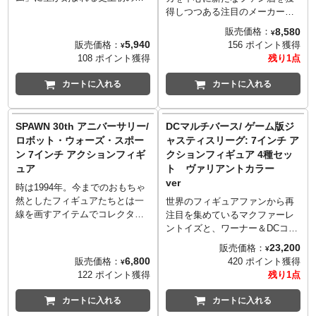
転倒防止のため必ず台座を使用
す。実際の商品とは異なる場合
Manufactured under license from
Manufactured under license from
なカエルと缶が付属！。
迫力なマントにより、一層の重
ーパーヒーローとなった、闇の
得しつつある注目のメーカー
してください。
があります。ご使用のモニター
TOMY Company, Ltd.
TOMY Company, Ltd.
※お取り寄せ商品はご注文後出
厚感を醸し出し、機会仕掛けと
騎士バットマン。ティム・バー
「Youtooz」から、スパイダーマ
■注記: 写真は製品サンプルで
により実際の色と違って見える
8,580
販売価格：
(r) and/or TM & (c) 2015 TOMY.
(r) and/or TM & (c) 2015 TOMY.
¥
荷までに2日から1週間前後必要
ダークヒーローのキャラクター
トン監督による不朽の名作、
ンコミックスの印象的なカバー
す。実際の商品とは異なる場合
場合があります。
5,940
販売価格：
156 ポイント獲得
All Rights Reserved.
All Rights Reserved.
¥
となります。
性をほどよくマッチングした、
1989年の映画『バットマン』版
を再現したシリーズが登場で
があります。ご使用のモニター
■版権表記:
108 ポイント獲得
残り1点
TM & (r) denote Japan
TM & (r) denote Japan
※メーカー在庫品切れの場合、
調度品を彷彿とさせる一体に仕
のメズコトイズ「5ポイント」シ
す。こちらは1976年にリリース
により実際の色と違って見える
版権表記:
Trademarks. For sale in Japan
Trademarks. For sale in Japan
商品をご用意出来ない場合もご
上がっています。
リーズフィギュアが登場！当時
された「スペクタキュラー・ス
場合があります。
BATMAN: ARKHAM ORIGINS
カートに入れる
カートに入れる
only.
only.
ざいます。
トイビズからリリースされたア
パイダーマン #101」のカバーと
■版権表記:
and all related characters and
「トランスフォーマー」「ＴＲ
「トランスフォーマー」「ＴＲ
『The SHAOLIN cowboy』ショ
クションフィギュアを思わせる
してJohn Byrneによって描かれ
版権表記:
elements (c) & TM DC Comics
ＡＮＳＦＯＲＭＥＲＳ」は株式
ＡＮＳＦＯＲＭＥＲＳ」は株式
ウリン・カウボーイはジェフ・
バックカードが往年のファンを
たアートをチョイス。ブラック
BATMAN: ARKHAM ORIGINS
and Warner Bros. Entertainment
SPAWN 30th アニバーサリー/
DCマルチバース/ ゲーム版ジ
会社タカラトミーの登録商標で
会社タカラトミーの登録商標で
ダロウ氏の描く大人気アメリカ
トキメかせる事間違いないアイ
＆ホワイトで描かれた摩天楼を
and all related characters and
Inc. WB SHIELD: TM &
ロボット・ウォーズ・スポー
ャスティスリーグ: 7インチ ア
す。
す。
ンコミック。作者の特徴であ
テムは、バットマン、ジョーカ
背に空を舞うスパイダーマンの
elements (c) & TM DC Comics
(c)WBEI.(s16)
ン 7インチ アクションフィギ
クションフィギュア 4種セッ
る、狂気の世界が極限のディテ
ー、ジョーカーの手下の3種類。
姿を見事にディフォルメ化！
and Warner Bros. Entertainment
ュア
ト ヴァリアントカラー
ールまで描かれた作品。ジェ
それぞれに腕の差し替えパーツ
※パッケージは輸送用となりま
Inc. WB SHIELD: TM &
フ・ダロウは映画『マトリック
ver
や劇中を象徴するアクセサリー
すため、パッケージに多少の傷
時は1994年。今までのおもちゃ
(c)WBEI.(s16)
ス』シリーズのコンセプトデザ
も付属！こちらは「グーン」こ
やダメージがある場合もござい
然としたフィギュアたちとは一
世界のフィギュアファンから再
インを務めたことで知られてい
とジョーカーの手下です。
ます。
線を画すアイテムでコレクター
注目を集めているマクファーレ
る。過去にはフランク・ミラー
たちに大きな衝撃を与えたメー
ントイズと、ワーナー＆DCコミ
と組み『ハードボイルド』や
カー、マクファーレン・トイ
ックスが強力タッグで展開する
23,200
販売価格：
『ザ・ビッグガイ・アンド・ラ
¥
ズ。アメコミアーティストとし
７インチフィギュアシリーズ
6,800
販売価格：
420 ポイント獲得
スティ・ザ・ボーイ・ロボッ
¥
ても一流のトッド・マクファー
「DCマルチバース」に、1995年
122 ポイント獲得
残り1点
ト』制作。
レン率いるマクファーレン・ト
にスーパーファミコン用ソフト
イズも祝30周年！そんな30周年
としてリリースされた、ゲーム
カートに入れる
カートに入れる
を記念するスペシャルなアイテ
『ジャスティスリーグ』に登場