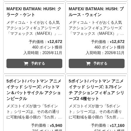
インテールは、初音ミクのメイ
ンカラーに合わせてピンク色の
MAFEX/ BATMAN: HUSH: ク
MAFEX/ BATMAN: HUSH: ブ
メッシュが差し色で入っていま
ラーク・ケント
ルース・ウェイン
す。髪の毛の素材にクリアーパ
メディコム・トイがおくる人気
メディコム・トイがおくる人気
ーツを採用したことで、より透
アクションフィギュアシリーズ
アクションフィギュアシリーズ
明感のある美しい仕上がりとな
「マフェックス（MAFEX）」。
「マフェックス（MAFEX）」。
っています。フリルをふんだん
ジェフ・ローブ＆ジム・リーに
ジェフ・ローブ＆ジム・リーに
に使った山下しゅんや氏のオリ
12,672
12,672
予約価格：
予約価格：
¥
¥
よるDCコミックスの傑作
よるDCコミックスの傑作
ジナル衣装も徹底再現。ジャケ
460 ポイント獲得
460 ポイント獲得
『BATMAN:HUSH（バットマン:
『BATMAN:HUSH（バットマン:
ットの動きなども相まって、ス
入荷時期：
2026年11月
入荷時期：
2026年11月
ハッシュ）』から、一人の人間
ハッシュ）』から、昼の顔とも
テージ上でかき鳴らすシーンを
として暮らすカル゠エルの地球
言える、アメリカ有数の富豪で
想起させます。
予約する
予約する
での姿クラーク・ケントがシリ
あり、大企業「ウェイン・エン
ーズにラインナップ！お馴染み
タープライズ」の筆頭株主であ
のメガネ姿と素顔2種のヘッドパ
るブルース・ウェインがシリー
5ポイント/ バットマン アニメ
5ポイント/ バットマン アニメ
ーツに加え、スーパーマンたる
ズにラインナップ！表情違い2種
イテッド シリーズ: バットマ
イテッド シリーズ: 3.75イン
印象的なポーズが再現できる上
にサングラス姿1種、計3種のヘ
ン＆バットサイクル アクショ
チ アクションフィギュア シリ
半身パーツが付属。さらにスー
ッドパーツやアタッシュケース
ンビークル
ーズ2 4種セット
パーマン用の差し替え用頭部パ
が付属。さらにバットマン＆キ
ーツも付属した、スペシャルな
ャットウーマン用の差し替え用
メズコトイズが放つ「5ポイン
メズコトイズが放つ「5ポイン
アイテム！
頭部パーツも付属した、スペシ
ト」シリーズは、その名の通り
ト」シリーズは、その名の通り
ャルなアイテム！
に可動域を最小限の「5カ所」程
に可動域を最小限の「5カ所」程
度とし、フォルムを優先するこ
度とし、フォルムを優先するこ
5,940
17,160
予約価格：
予約価格：
¥
¥
とで3.75インチが持つ独特の雰
とで3.75インチが持つ独特の雰