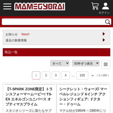
ログイン
お知らせ
New!!
過去の新着情報
商品一覧
»
…
1
2
3
4
105
（
1
/
105
）
【T-SPARK ZONE限定】トラ
シークレット・ウォーズ/ マー
ンスフォーマームービー/ TS-
ベルレジェンド 6インチ アク
EX エネルゴンユニバース オ
ションフィギュア: ドクタ
プティマスプライム
ー・ドゥーム
スタジオシリーズに新たなサブ
マテル社が1984年～1985年にリ