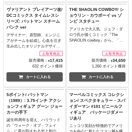
『トランスフォーマー/ロストエ
『トランスフォーマー/ロストエ
(c) 2014 Paramount Pictures
and all related characters and
3D立体造形の使用により詳細な
■仕様
す。
商品をご用意出来ない場合もご
イジ』に登場したガルバトロ
イジ』に登場したオプティマス
Corporation.
elements (c) & TM DC Comics
ディテールまで再現。
3D立体造形の使用により詳細な
ヴァリアント プレイアーツ改/
THE SHAOLIN COWBOY/ シ
※メーカー在庫品切れの場合、
ざいます。
ン。3D立体造形の使用により、
プライム。3D立体造形の使用に
Manufactured under license from
and Warner Bros. Entertainment
転倒防止のため必ず台座を使用
ディテールまで再現。
DCコミックス タイムレスシ
ョウリン・カウボーイ vs ゾ
商品をご用意出来ない場合もご
■シリーズ名: ミュージアムマス
詳細なディテールまでポリスト
より、詳細なディテールまでポ
TOMY Company, Ltd.
Inc. WB SHIELD: TM & (c)
してください。
転倒防止のため必ず台座を使用
リーズ: バットマン スチーム
ンビ スタチュー
ざいます。
ターライン
ーンにて再現。目が赤く発光さ
リストーンにて再現。目が青く
(R) and/or TM & (c) 2014 TOMY.
WBEI. (s17)
■注記: 写真は製品サンプルで
してください。
パンク ver
■シリーズ名: ミュージアムマス
■製造・発売: 株式会社プライム
れるLEDライトアップ機能も搭
発光されるLEDライトアップ機
アメリカで大人気、ジェフ・ダ
All Rights Reserved. TM & (R)
す。実際の商品とは異なる場合
■注記: 写真は製品サンプルで
ターライン
1スタジオ
載。
能も搭載。
ロウ氏が描くコミック『The
デザイナー、原型師、エンジニ
denote Japan Trademarks.
があります。ご使用のモニター
す。実際の商品とは異なる場合
■製造・発売: 株式会社プライム
■サイズ: 全高約全高約
※お取り寄せ商品はご注文後出
※お取り寄せ商品はご注文後出
SHAOLIN cowboy』から、「シ
アがチームを結成し 心血を注ぎ
For distribute in Japan only.
により実際の色と違って見える
があります。ご使用のモニター
1スタジオ
87.7cm（本体高さ約78.1cm、台
荷までに1週間前後必要となりま
荷までに1週間前後必要となりま
ョウリン・カウボーイ」がユニ
生み出したオリジナルデザイン
場合があります。
により実際の色と違って見える
■サイズ: 全高約全高約
座高さ約23.2cm）
す。
す。
オンクリエイティブにより待望
フィギュア「VARIANT PLAY
■版権表記:
場合があります。
87.1cm（本体高さ約77.5cm、台
■発売予定: 2017年6～8月
※メーカー在庫品切れの場合、
※メーカー在庫品切れの場合、
のフィギュア化！ 映画『マトリ
ARTS改」のタイムレスシリー
BATMAN: ARKHAM KNIGHT
■版権表記:
17,415
34,650
販売価格：
販売価格：
座高さ約23.2）
■素材: ポリストーン（一部に別
¥
¥
商品をご用意出来ない場合もご
商品をご用意出来ない場合もご
ックス』シリーズのコンセプト
ズに、SFのサブジャンルである
and all related characters and
BATMAN: ARKHAM KNIGHT
632 ポイント獲得
1,260 ポイント獲得
■発売予定: 2017年7～9月
素材を使用）
ざいます。
ざいます。
デザインを務めたことで知られ
「スチームパンク」をコンセプ
elements (c) & TM DC Comics
and all related characters and
■素材: ポリストーン（一部に別
■数量: 世界限定350体（台座裏
■仕様: 目にLEDライトアップ機
■仕様: 目にLEDライトアップ機
ているジェフ・ダロウ氏の狂気
トとしたバットマンが登場。時
and Warner Bros. Entertainment
elements are trademarks of and
カートに入れる
カートに入れる
素材を使用）
とパッケージにシリアルナンバ
能を搭載し、赤く発光（電池交
能を搭載し、青く発光（電池交
の世界観をそのままに、キレッ
空を超えた演出として、身にま
Inc. WB SHIELD: TM & (c)
(c) DC Comics.
■数量: 世界限定750体（台座裏
ー入り）
換可能）
換可能）
キレのダブルチェンソーでゾン
とうバットマンスーツは、蒸気
WBEI. (s16)
WB SHIELD: TM & (c) WBEI
とパッケージにシリアルナンバ
■仕様
■注記: 写真は製品サンプルで
■注記: 写真は製品サンプルで
ビをぶった切りするなど、ポリ
機関により稼働するシチュエー
(s16)
5ポイント/ バットマン
マーベルコミックス コレクシ
ー入り）
ヘッドはマスク状態とアンマス
す。実際の商品とは異なる場合
す。実際の商品とは異なる場合
ストーンとダイキャストを使い
ションを採用。胸部クリアパー
■仕様
ク状態の2種付属。
（1989）: 3.75インチ アクシ
ョン/ スペクタキュラー・スパ
があります。また、ご使用のモ
があります。また、ご使用のモ
迫力あるポージング＆造型に！
ツから垣間見える各部ギアや鎧
ヘッドはマスク状態、歯をくい
3D立体造形の使用により詳細な
ョンフィギュア グーン ジョー
イダーマン #101 ビニールフ
ニターにより実際の色と違って
ニターにより実際の色と違って
全長約40センチにもなる大型サ
部分の金属表現など、緻密な造
しばったマスク状態、そしてア
ディテールまで再現。
カーの手下
ィギュア パッケージダメー
見える場合があります。
見える場合があります。
イズで、描き下ろしのタトゥー
形と真鍮などの素材感を重んじ
ンマスク状態の3種付属。
転倒防止のため必ず台座を使用
■版権表記:
■版権表記:
ジあり
をペイントされるなどのディテ
た彩色で、ローテクノロジーが
誕生85周年を迎え、ハリウッド
3D立体造形の使用により詳細な
してください。
(c) 2014 Paramount Pictures
(c) 2014 Paramount Pictures
ールにもこだわったアイテム！
持つ独特の風合いを機能美とし
の「ウォーク・オブ・フェイ
ニッコリ笑顔が特徴的でアメリ
ディテールまで再現。
■注記: 写真は製品サンプルで
Corporation.
Corporation.
取り外し可能な帽子、配置自由
て昇華させました。5層構造のド
ム」に星が刻まれる史上初のス
カを中心に新たなファン層を獲