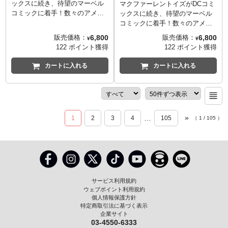
と並べてディスプレイできる、
ックスに続き、待望のマーベル
マクファーレントイズがDCコミ
トッド・マクファーレンのサイ
コミックに着手！数々のアメコ
ックスに続き、待望のマーベル
ンがあしらわれた巻物風のスタ
ミの中から名作と呼ばれるカバ
コミックに着手！数々のアメコ
ンドが付属。
ーをピックアップし、3D化した
ミの中から名作と呼ばれるカバ
6,800
6,800
販売価格：
販売価格：
¥
¥
© 2024 TMP International,
シーンスタチューとして立体化
ーをピックアップし、3D化した
122 ポイント獲得
122 ポイント獲得
L.L.C.
します。カバーアートの特徴的
シーンスタチューとして立体化
なタッチや構図を再現したヴィ
します。カバーアートの特徴的
カートに入れる
カートに入れる
ネットタイプで、背景が描かれ
なタッチや構図を再現したヴィ
たバックボードも付属し世界観
ネットタイプで、背景が描かれ
の広がりも演出します。
たバックボードも付属し世界観
アメコミ界の「ザ・キング」こ
の広がりも演出します。
とジャック・カービーの手によ
往年の名コミックアーティスト
»
…
1
2
3
4
105
（
1
/
105
）
る、『Captain America Vol.1
であるジョン・ロミータ Sr.が手
#100』カバーアートに描かれた
掛けた『The Amazing Spider-
キャプテン・アメリカを、1/10
Man Vol.1 #68』のカバーに描か
スケールでスタチュー化。
れたスパイダーマンを、1/10ス
ケールでスタチュー化。
サービス利用規約
ウェブポイント利用規約
個人情報保護方針
特定商取引法に基づく表示
企業サイト
03-4550-6333