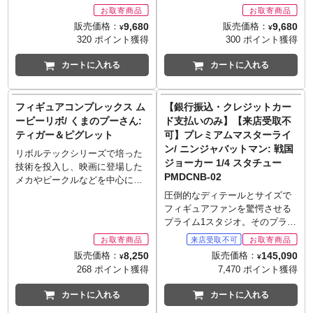
感を再現！刀2本、手裏剣、銃な
す。
（MAFEX）」。全高約15センチ
（MAFEX）」。全高約15センチ
ど武器パーツが装着可能で、空
※メーカー在庫品切れの場合、
レベルのボディに新規設計のジ
レベルのボディに新規設計のジ
9,680
9,680
販売価格：
販売価格：
¥
¥
中でのアクションシーン用の台
商品をご用意出来ない場合もご
ョイントパーツを設置し、ディ
ョイントパーツを設置し、ディ
320 ポイント獲得
300 ポイント獲得
座も付属します。
ざいます。
スプレイしやすく大胆なポージ
スプレイしやすく大胆なポージ
※お取り寄せ商品はご注文後出
ングも可能！映画『アベンジャ
ングも可能！アニメイテッドシ
カートに入れる
カートに入れる
荷までに1週間前後必要となりま
ーズ インフィニティ・ウォー』
リーズの『ザ・ニュー・バット
す。
より、トム・ヒドルストン演じ
マン・アドベンチャーズ』から
※メーカー在庫品切れの場合、
るロキが登場です。『マイテ
ジョーカーが登場です。キリっ
フィギュアコンプレックス ム
【銀行振込・クレジットカー
商品をご用意出来ない場合もご
ィ・ソー バトルロイヤル』にて
とした表情と、少しおどけたよ
ービーリボ/ くまのプーさん:
ド支払いのみ】【来店受取不
ざいます。
崩壊したアスガルドから逃げ延
うな表情の頭部2種が付属し、差
ティガー＆ピグレット
可】プレミアムマスターライ
びてきた、避難船内でのロキの
し替えが可能！軟質成型ジャケ
ン/ ニンジャバットマン: 戦国
姿を再現。頭部は差し替えに
ットにより柔軟なポージングに
リボルテックシリーズで培った
ジョーカー 1/4 スタチュー
て、クールなノーマル頭部に加
対応します。ナイフ、ウォレッ
技術を投入し、映画に登場した
PMDCNB-02
え、口元が緩んだ表情の頭部の2
ト、ハンドパーツ、可動式フィ
メカやビークルなどを中心にフ
種が楽しめる豪華仕様！マント
ギュアスタンドを併用して、
ィギュア化する、海洋堂による
圧倒的なディテールとサイズで
は布製で、表情つけも可能。ナ
様々なアクションが再現可能で
カテゴリ「フィギュアコンプレ
フィギュアファンを驚愕させる
イフ2種各2本、4次元キューブ、
す。
ックス ムービーリボ」。ディズ
プライム1スタジオ。そのプライ
各種手首パーツ、そして可動式
※お取り寄せ商品はご注文後出
ニー映画『くまのプーさん』か
ム1スタジオが放つ「プレミアム
フィギュアスタンドが付属しま
荷までに1週間前後必要となりま
ら、プーさんに続きティガーが
マスターライン」シリーズに、
8,250
145,090
販売価格：
販売価格：
す！
す。
¥
¥
登場です！ボディに10個のリボ
日本制作の完全新作アニメーシ
268 ポイント獲得
7,470 ポイント獲得
※お取り寄せ商品はご注文後出
※メーカー在庫品切れの場合、
ルバージョイントを使用し、カ
ョン『ニンジャバットマン』第2
荷までに1週間前後必要となりま
商品をご用意出来ない場合もご
ートゥーン独特のデフォルメさ
弾として戦国ジョーカーがライ
カートに入れる
カートに入れる
す。
ざいます。
れたプロポーショそのまま動か
ンナップです。キャラクターデ
※メーカー在庫品切れの場合、
して、遊ぶことができます。テ