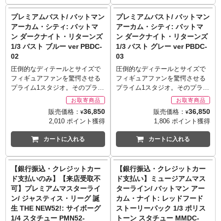
ザイン担当の岡崎能士氏が描い
商品をご用意出来ない場合もご
ィガーの大好きな「ぴょんぴょ
たコンセプトアートをモチーフ
プレミアムバスト/ バットマン
プレミアムバスト/ バットマン
ざいます。
んジャンプ」も、尻尾にジョイ
に、戦国の乱世を征服しようと
アーカム・シティ: バットマ
アーカム・シティ: バットマ
ント3個を使用し可動！そのほか
「第六天魔王」を名乗っていた
ン ダークナイト・リターンズ
ン ダークナイト・リターンズ
にも、先端にベースの支柱を挿
戦国ジョーカーを、3D立体造形
1/3 バスト ブルー ver PBDC-
1/3 バスト グレー ver PBDC-
す穴が用意され、尻尾で身体を
の使用により詳細なディテール
02
03
支えて跳ね回るポーズが再現可
まで再現しました。見た目を派
能！陽気でころころと表情の変
手にデコレーションした大砲、
圧倒的なディテールとサイズで
圧倒的なディテールとサイズで
わるティガーらしく多数の頭部
紫と緑を基調とした陣羽織の衣
フィギュアファンを驚愕させる
フィギュアファンを驚愕させる
＆表情パーツが同梱。両耳もボ
装など、「ジョーカー」らしさ
プライム1スタジオ。そのプライ
プライム1スタジオ。そのプライ
ールジョイントで可動し、表情
がたっぷりで、大砲にたてられ
ム1スタジオが放つミュージアム
ム1スタジオが放つミュージアム
にあわせて動く！プーさんの親
た布製旗に「第六天魔王」の文
マスターラインと同スケールの
マスターラインと同スケールの
36,850
36,850
販売価格：
販売価格：
友、小さなブタのピグレットも
¥
¥
字が印象的です。
バストモデル「プレミアムバス
バストモデル「プレミアムバス
2,010 ポイント獲得
1,806 ポイント獲得
付属！全高約4センチのミニフィ
※お取り寄せ商品はご注文後出
ト」新作として、『バットマン
ト」新作として、『バットマン
ギュアで、首と腰、両腕の4ヵ所
荷までに1週間前後必要となりま
アーカム・シティ』に登場し
アーカム・シティ』に登場し
カートに入れる
カートに入れる
が回転軸で可動。ドングリのシ
す。
た、『ダークナイト・リターン
た、『ダークナイト・リターン
ルエットをかたどった、可愛ら
※メーカー在庫品切れの場合、
ズ』版コスチュームのバットマ
ズ』版コスチュームのバットマ
しいベースも付属します。
商品をご用意出来ない場合もご
ンがラインナップしました。ア
ンがラインナップしました。ア
※お取り寄せ商品はご注文後出
【銀行振込・クレジットカー
【銀行振込・クレジットカー
ざいます。
メコミ＆グラフィックノベル界
メコミ＆グラフィックノベル界
荷までに1週間前後必要となりま
ド支払いのみ】【来店受取不
ド支払い】ミュージアムマス
■シリーズ名: プレミアムマスタ
の巨匠であるフランク・ミラー
の巨匠であるフランク・ミラー
す。
可】プレミアムマスターライ
ターライン/ バットマン アー
ーライン
の代表作『バットマン ダークナ
の代表作『バットマン ダークナ
※メーカー在庫品切れの場合、
■製造・発売: 株式会社プライム
ン/ ジャスティス・リーグ 誕
カム・ナイト: レッドフード
イト・リターンズ』のスーツを
イト・リターンズ』のスーツを
商品をご用意出来ない場合もご
1スタジオ
生 THE NEW52!: サイボーグ
ストーリーパック 1/3 ポリス
模し、スキンパックで追加され
模し、スキンパックで追加され
ざいます。
■サイズ: 全高約71cm/全幅約
1/4 スタチュー PMN52-
トーン スタチュー MMDC-
るスーツ姿のバットマンを、3D
るスーツ姿のバットマンを、3D