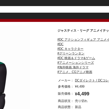
ジャスティス・リーグ アニメイテッ
#DC アクションフィギュア アニメ
#DC
#DC キャラクター
#グリーンランタン
#DC 映画＆ドラマ&ゲーム
#アニメーションシリーズ
#海外映画 海外ドラマ
#アニメ、CGアニメ映画
メーカー：
DCダイレクト / DCコ
参考価格：
¥
4,499
4,499
販売価格：
¥
商品状況：
売り切れ
商品状態：
新品