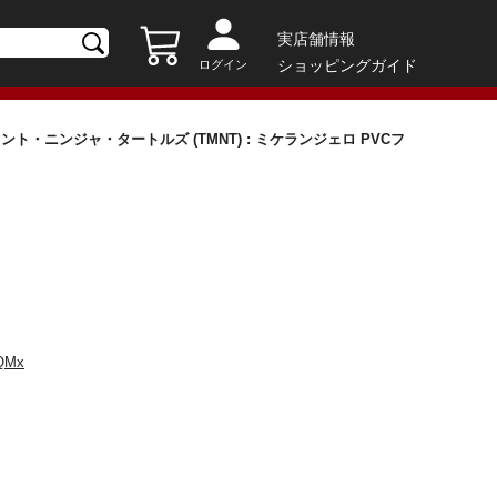
実店舗情報
ショッピングガイド
ログイン
ト・ニンジャ・タートルズ (TMNT) : ミケランジェロ PVCフ
Mx