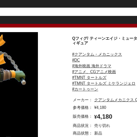
Qフィグ/ ティーンエイジ・ミュータン
ィギュア
#クアンタム・メカニックス
#DC
#海外映画 海外ドラマ
#アニメ、CGアニメ映画
#TMNT タートルズ
#TMNT タートルズ ミケランジェロ
#カートゥーン
メーカー：
クアンタムメカニクス Q
参考価格：
¥
4,180
4,180
販売価格：
¥
商品状況：
売り切れ
商品状態：
新品