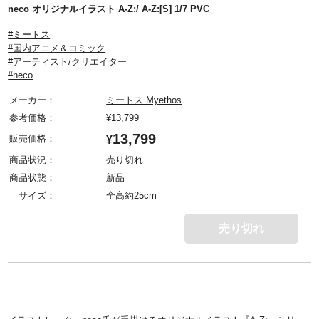
neco オリジナルイラスト A-Z:/ A-Z:[S] 1/7 PVC
#ミートス
#国内アニメ＆コミック
#アーティスト/クリエイター
#neco
メーカー：
ミートス Myethos
参考価格：
¥
13,799
13,799
販売価格：
¥
商品状況：
売り切れ
商品状態：
新品
サイズ：
全高約25cm
売り切れ