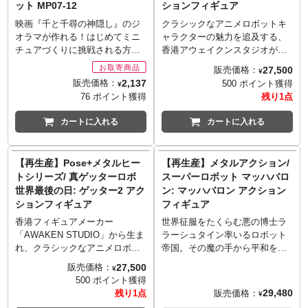
ット MP07-12
ションフィギュア
ーライン
■製造・発売: 株式会社プライム
映画『千と千尋の神隠し』のジ
クラシックなアニメロボットキ
1スタジオ
オラマが作れる！はじめてミニ
ャラクターの魅力を追及する、
■サイズ: 全高約71cm/全幅約
チュアづくりに挑戦される方に
香港アウェイクンスタジオが放
51.5cm/奥行約45.6cm
もお奨めのシリーズです♪BOX
つ「POSE+」シリーズ。オリジ
27,500
販売価格：
■重量: 約17.2kg
¥
のふたの上でミニチュアをつく
ナル変形構造や幅広い可動域の
2,137
販売価格：
500 ポイント獲得
■発売予定: 2020年9月～2021年1
¥
ろう！完成するとスタジオジブ
関節設計や豊富なアクセサリー
76 ポイント獲得
残り1点
月
リの世界がコマ送りのようにお
が付属により、アニメの造形を
■素材: ポリストーン（一部に別
楽しみいただけます。繊細にレ
リアルにそして格好よく再現。
カートに入れる
カートに入れる
素材を使用）
ーザーカットされた硬質紙を貼
可動性を重視し、全力で楽し
■数量: 後日発表（台座裏とパッ
り重ねて組立てるだけで、塗装
く、そして満足のこのシリーズ
ケージにシリアルナンバー入
する必要もなく可愛いミニチュ
から『真ゲッターロボ 世界最後
【再生産】Pose+メタルヒー
【再生産】メタルアクション/
り）
アが作れます。
の日』のゲッター3がラインナッ
■仕様
トシリーズ/ 真ゲッターロボ
スーパーロボット マッハバロ
プです。頭部のミサイルは発射
3D立体造形の使用により詳細な
世界最後の日: ゲッター2 アク
ン: マッハバロン アクション
ギミック搭載で前後に可動し、
ディテールまで再現。
ションフィギュア
フィギュア
エフェクトパーツでゲッターミ
専用ベース付属。
サイルを再現！差し替え用のゲ
香港フィギュアメーカー
世界征服をたくらむ悪の博士ラ
■注記
ッターアーム（大）は、なんと
「AWAKEN STUDIO」から生ま
ラーシュタイン率いるロボット
写真は製品サンプルです。実際
全長40センチにもなり、ワイヤ
れ、クラシックなアニメロボッ
帝国。その魔の手から平和を守
の商品とは異なる場合がありま
ー構造を用いており、劇中同様
トキャラクターの魅力を追及す
るため闘うスーパーロボット
27,500
販売価格：
す。
¥
の絡みつくアクションや、必殺
る「ポーズ+」。劇中のイメージ
「マッハバロン」！エボリュー
ご使用のモニターにより実際の
500 ポイント獲得
技「大雪山おろし」が再現可能
に忠実なプロポーションを再現
ショントイの「メタルアクショ
29,480
販売価格：
色と違って見える場合がありま
残り1点
¥
です。下半身は合金製で抜群の
し、付属のドリル発射用エフェ
ン」シリーズから待望の再生産
す。