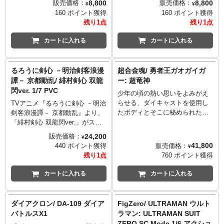
8,800
8,800
販売価格：
販売価格：
¥
¥
ます。
インベーダーエフェクトパーツ
パーツや手首パーツのほか、武
パーツや手首パーツのほか、武
160 ポイント獲得
160 ポイント獲得
×6（各二個）
器パーツも付属しているので劇
器パーツも付属しているので劇
残り1点
残り1点
インベーダーエフェクト接続パ
中の様々なポージングが再現可
中の様々なポージングが再現可
ーツ×24
能！「ミリエラ」に扮した「橘
能！「リリエル」になりたい
カートに入れる
カートに入れる
ジェットノズルエフェクトパー
美花莉」は"顔が天才"な表情や
「天乃リリサ」を表情やプロポ
ツ×4（各二個）
プロポーション、衣装の質感に
ーション、衣装の質感に至るま
地面突破用接続下半身
至るまで徹底的に追求！
で徹底的に追求！
るろうに剣心 －明治剣客浪漫
超合金魂/ 勇者王ガオガイガ
地面突破用台座
セット内容:
セット内容:
譚－ 京都動乱/ 緋村剣心 双龍
ー: 超竜神
台座ベース
・本体
・本体
閃ver. 1/7 PVC
少年の頃の熱い思いをよみがえ
台座用支柱
・交換用手首パーツ左右各4種
・交換用手首パーツ左右各4種
らせる、ダイキャストを使用し
?1998 永井豪・石川賢／ダイナ
・交換用表情パーツ4種
・交換用表情パーツ4種
TVアニメ『るろうに剣心 －明治
たボディとそこに秘められた
ミック企画・「真ゲッターロ
・武器パーツ
・武器パーツ
剣客浪漫譚－ 京都動乱』より、
数々のギミック。規格化されな
ボ」製作委員会
©橋本悠／集英社・リリサ製作
©橋本悠／集英社・リリサ製作
「緋村剣心 双龍閃ver.」がスケ
い数々のギミック、キャラクタ
委員会
委員会
ールフィギュアとなって登場。
24,200
販売価格：
¥
ー毎への異なるアプローチとチ
二段抜刀術「双龍閃」を振るう
41,800
販売価格：
440 ポイント獲得
¥
ャレンジからなる、バンダイ
「緋村剣心」を原作者・和月伸
残り1点
760 ポイント獲得
「超合金魂」シリーズ。『勇者
宏先生完全監修のもと立体化。
王ガオガイガー』より「氷竜」
滑らかに翻る着物や髪の造形
カートに入れる
カートに入れる
「炎竜」2体のロボットが合体す
で、「双龍閃」の軌道を表現。
る「超竜神」が超合金魂シリー
台座は鋭いエフェクトと鮮やか
ズに登場！「氷竜」「炎竜」の
な紅葉を造形。躍動感溢れる
ダイアクロン/ DA-109 ダイア
FigZero/ ULTRAMAN ウルト
ビークルからロボットへの「シ
「剣心」とともに世界観を堪能
バトルスX1
ラマン: ULTRAMAN SUIT
ステムチェンジ」と可動を両立
できるアイテム。
ZERO SC Mode 1/6 アクショ