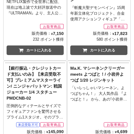
中で見られた様々なヒロイック
してビッグモス用のビームラン
ライガー！「ブライサンダー」
24.5cmのノンスケール可動フィ
NETFLIX製作で全世界に配信、
なポージングが再現可能！
チャーなどの武器も付属し、さ
「ブライスター」「ブライガ
ギュアです。素材にはABS、
現在は地上波で大好評放送中の
『斬魔大聖デモンベイン』15周
※お取り寄せ商品はご注文後出
まざまなディスプレイで楽しめ
ー」への差し替え無しの3段変形
PVC、POM、亜鉛合金、そして
『ULTRAMAN』より、主人公・
年新立体化プロジェクト、合金
荷までに1週間前後必要となりま
ます。
（ブライシンクロン）、完全変
金属パーツを使用。threezeroの
早田進次郎が装着する
使用アクションフィギュア「ハ
す。
※お取り寄せ商品はご注文後出
形を実現。 劇中での印象的な変
得意とするウェザリング表現を
「ULTRAMAN SUIT」がねんど
ガネワークス」。商品サイズは
※メーカー在庫品切れの場合、
荷までに1週間前後必要となりま
形シークエンスを踏襲しつつ、
含む精密な塗装を施すことによ
ろいどで登場。フル可動仕様に
全高約18センチ（角・たてがみ
7,150
17,823
販売価格：
販売価格：
商品をご用意出来ない場合もご
す。
¥
¥
オリジナル構造で再現。シリー
り、ハイディテールな造形を際
よる圧倒的な可動域を実現し
部含まず）彩色済み完成品。メ
232 ポイント獲得
580 ポイント獲得
ざいます。
※メーカー在庫品切れの場合、
ズ特有の強力かつ可動域の広い
立たせております。「ロボ道
様々なポージングが可能で、劇
カニックデザインを手がけたNiθ
商品をご用意出来ない場合もご
ラチェット関節によるアクショ
ガリアン（ケルヴィン・サウ
中でのアクロバティックなポー
氏による新たな描き下ろし設定
カートに入れる
カートに入れる
ざいます。
ン性能と変形機構を両立。抜群
アレンジ版）」はプレイアビリ
ズも再現可能です。本体の緻密
により、初再現となる脚部シー
のアクションや美しいフォル
ティを向上させる様々なギミッ
なディテール再現とメタリック
ルド内部をはじめ、洗練された
ム、表情豊かなポージングを楽
クを搭載。「機甲兵 ガリアン」
塗装を施し、メカとしての重厚
立体モデルとしてデモンベイン
【銀行振込・クレジットカー
Ma.K. マシーネンクリーガー
しめます。ディスプレイ専用の
と、改修・強化後の姿である
なカッコよさを追求しました。
が蘇ります。各部にダイキャス
ド支払いのみ】【来店受取不
meets よつばと！/ 小岩井よ
造形重視パーツを使えば、劇中
「機甲兵 ガリアン重装改」の2
オプションパーツの「スペシウ
トパーツを使用し、重量感と重
可】プレミアムマスターライ
つば 1/20 レジンキット
に近いスタイルも楽しめます。
形態が再現できます。ガリアン
ム光線エフェクト」、「スペシ
厚感を演出（重量約340g）。脚
ン/ ニンジャバットマン: 戦国
ブライカノン、ブライソード、
は「飛装型」に変形可能。飛装
ウムブレード」、「ウルトラス
部、腕部の魔術機構部にはクリ
「いらっしゃいマシーネン。よ
ブライスピア、スピア用チェー
ジョーカー 1/4 スタチュー
砲、重装砲、そして盾を装備し
ラッシュエフェクト」は透明素
アパーツを使用。武装として
つばちゃん！」 大人気作品 『よ
ン、コズモワインダーなどの各
た形態のガリアン重装改では2機
PMDCNB-02
材を採用し、劇中のバトルシー
「イタクァ」「クトゥグア」
つばと！』 から、あの“小岩井よ
種武装の他、変形重視パーツ、
に分離して、上半身は「飛装
ンの再現度も広がります。ま
「バルザイの偃月刀」「シャイ
つばちゃん”が、マシーネンワー
圧倒的なディテールとサイズで
造形重視パーツなど、オプショ
改」に、そして下半身は「自走
た、それらのオプションパーツ
ニングトラペゾヘドロン」が付
ルドに遊びにきてくれました。
フィギュアファンを驚愕させる
ンパーツも豊富に付属。背部に
改」にそれぞれ変形可能です。
と併用することで遊びの幅を押
属。「レムリアインパクト」ポ
ワーキングスーツを着こんで、
プライム1スタジオ。そのプライ
装備したブライカノンは前面に
また、足の両側にあるタイヤが
し上げる為の「ポージング用胸
ーズをはじめとした、5種×2の
元気いっぱいに落書きをはじめ
ム1スタジオが放つ「プレミアム
展開可能、延伸して両手に構え
回転可能で、ガリアンの印象的
部パーツ」、「交換用ハンドパ
手首が付属。
ようとしています。 横山宏先生
マスターライン」シリーズに、
145,090
4,699
る事が可能。小型戦闘車両コズ
販売価格：
販売価格：
な「ローラーダッシュ」ギミッ
ーツ」、「マスクオフ頭部パー
※お取り寄せ商品はご注文後出
¥
¥
の発案によりスタートした当企