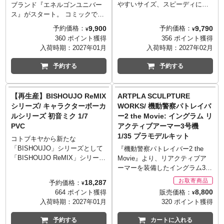
やすいサイズ、スピーディにお
ブランド『エネルゴンユニバー
届けなど、フィギュアファンに
ス』がスタート。 コミックでク
やさしいカタチを追求したフィ
ロスオーバーするトランスフォ
9,900
9,790
予約価格：
予約価格：
¥
¥
ギュアシリーズ「POP UP
ーマー達が活躍するワールドか
360 ポイント獲得
356 ポイント獲得
PARADE」。このシリーズの枠
ら人気のキャラクター達が登
入荷時期：
2027年01月
入荷時期：
2027年02月
にとらわれず、造形や彩色にこ
場。 第一弾はコミック
だわった豪華仕様となったのが
『ENERGON UNIVERSE』に登
予約する
予約する
「POP UP PARADE SP」で
場した右腕にメガトロンの腕を
す。
装着したオプティマスプライ
人気漫画『ベルセルク』より、
ム。 ロボットモードからトラッ
【再生産】BISHOUJO ReMIX
ARTPLA SCULPTURE
ゴッドハンドの1体「ボイド」が
クに変形が可能で、右腕のメガ
シリーズ/ キャラクターボーカ
WORKS/ 機動警察パトレイバ
立体化となりました。全高約27
トロンの融合カノン砲もビーク
ルシリーズ 初音ミク 1/7
ー2 the Movie: イングラム リ
センチ（スタンド含む）という
ルモードで装着可能。
PVC
アクティブアーマー3号機
迫力あるサイズに加え、特徴的
※国内：タカラトミーモール含
1/35 プラモデルキット
な各所の緻密なディテールと彩
む「T-SPARK ZONE」流通限定
コトブキヤから新たな
色により圧倒的な存在感を放ち
商品
「BISHOUJO」シリーズとして
『機動警察パトレイバー2 the
ます。
「BISHOUJO ReMIX」シリーズ
Movie』より、リアクティブア
がスタート！記念すべきシリー
ーマーを装備したイングラム3号
ズ第1弾は、山下しゅんや氏によ
機がARTPLAにラインナップ。
18,287
予約価格：
¥
る書下ろしイラストをもとに、
出渕裕氏の監修により、複雑な
8,800
販売価格：
664 ポイント獲得
¥
ステージ上でギターを鳴らすク
面で構成される3号機の頭部 通
入荷時期：
2027年01月
320 ポイント獲得
ールな初音ミクがラインナップ
称メデューサヘッドを再現。質
しました。トレードマークのツ
感まで伝わってくる有機的な形
予約する
カートに入れる