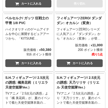
安定感を誇り、多くの可動部に
クトで「ドリルミサイル」発射
です。その力強いプロポーショ
カートに入れる
売り切れ
転倒防止のため必ず台座を使用
より躍動感あふれるポージング
シーンを再現！背部の「ジェッ
ンと各種武装を余すところなく
してください。
が可能！同シリーズ「ゲッター
トノズル」を展開して、空中戦
再現しました。特筆すべきは驚
■版権表記: Batman and all
2」のエフェクトが使用可能で、
に対応するシーン、下半身を差
異のダイキャスト使用率で、超
related characters and elements
ベルセルク/ ガッツ 狂戦士の
フィギュアーツZERO/ ダンダ
プレイバリューは無限大！
し替え、付属の台座に取り付け
重量級の質感とひんやりした手
are trademarks of and (c) DC
甲冑 1/8 PVC
ダン: オカルン（変身）
【商品内容】ゲッター3本体、五
れば大地を貫き、奇襲するシー
触りに魅了されること間違いな
Comics. (c) Warner Bros. Japan
指可動手首（左・右）、ゲッタ
ハイクオリティのゲームアイテ
フィギュアーツZEROシリーズ
ンも再現可能！ドリルアームに
し！頭部にはLEDを内蔵し、両
LLC
ーアーム（大）、ゲッターミサ
ムを中心に展開するピュアアー
に人気アニメ『ダンダダン』か
はインベーダーのエフェクトパ
目が発光可能になっています。
イル先端部分x2、ミサイルエフ
ツから、「KITSUNE
ら「オカルン（変身）」が登
ーツを装着出来、肩関節は引き
さらにマッハバロンの特徴であ
ェクトパーツ（ブラスト）x2、
STUDIOS」がデザインと製造を
場！「オカルン」が変身した姿
出し型の三重展開構造、肘部関
る多彩な内蔵武器もほぼ差し替
11,000
販売価格：
¥
ミサイルエフェクトパーツ（煙
担当する、全世界で人気を誇る
で超スピードで駆け抜けるシー
節は二重回転構造！胴部は回転
えナシで再現が可能。さらに搭
50,380
販売価格：
200 ポイント獲得
¥
／小））x2、ミサイルエフェク
ダークファンタジーの金字塔
ンをイメージし、迫力あるエフ
軸と引出し型の二重関節で、上
乗用ビークルのマッハトリガー
916 ポイント獲得
残り1点
トパーツ（煙／大）x2、ミサイ
『ベルセルク』の主人公・ガッ
ェクトとともに立体化！エフェ
半身が広範囲に可動出来ます！
も2タイプ（飛行形態、走行形
ルエフェクトパーツ（接続パー
ツが狂戦士の甲冑に身を包んだ
クト部分はクリアパーツで表
さらに太腿の根元を引き出すこ
態）で付属し、然劇中どおりマ
カートに入れる
カートに入れる
ツ）x2、台座用スタンド
1/8スケールのPVCスタチューが
現。白く変化した頭髪の流れ
とにより、脚部の可動範囲が広
ッハバロン内に収納可能です。
（短）、台座用スタンド
登場！鍛冶屋ゴドーから譲り受
や、衣服の上からでも分かる細
がります！
（長）、専用台座
けた"鉄塊"ドラゴンころしを片
長くも筋肉質な体躯を細部まで
商品内容:
S.H.フィギュアーツ/ 2.5次元
S.H.フィギュアーツ/ 2.5次元
手に鬼気迫る表情を見せるガッ
造形されています。
ゲッター2 本体
の誘惑: 橘美花莉（ミリエラ
の誘惑: 天乃リリサ（リリエ
ツ。台座の禍々しさを含め細部
©龍幸伸／集英社・ダンダダン
ドリルミサイルエフェクトパー
天使空挺隊Ver.）
ル 天使空挺隊Ver.）
までコダワリの詰まったコレク
製作委員会
ツ×4
ターアイテム。
ドリルミサイルエフェクト接続
TVアニメ「2.5次元の誘惑」よ
TVアニメ「2.5次元の誘惑」よ
※パッケージは輸送用となりま
パーツ
り「橘 美花莉」が、夏のイベン
り「天乃リリサ」が、夏のイベ
すため、パッケージに多少の傷
ドリル専用インベーダーエフェ
トで着た天使空挺隊衣装の
ントで着た天使空挺隊衣装の
やダメージがある場合もござい
クトパーツ×2
S.H.Figuartsが登場！豊富な表情
S.H.Figuartsが登場！豊富な表情