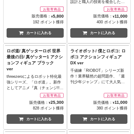
商品をご用意出来ない場合もご
て登場！手足に磁石を使用する
設計と職人の技術を複合したロ
ざいます。
ことで違和感なく自由にポージ
ボット造形の妙と、「硬・滑・
ングすることが可能です。表情
柔」をキーワードにABSや
5,800
11,000
販売価格：
販売価格：
¥
¥
パーツには「笑顔」「にっこり
PVC、POMなどの素材を複合し
192 ポイント獲得
400 ポイント獲得
顔」「ってコト！？顔」をセレ
たフィギュア「ROBOT魂」。人
クトし、差し替えが可能。オプ
気OVA作品『機動戦士ガンダム
カートに入れる
カートに入れる
ションパーツは「さすまた」
0080 ポケットの中の戦争』か
「カメラ」ほかが用意され、お
ら、シャープに進化したゴッグ
好みでディスプレイが可能で
の後継機「ハイゴッグ」が登場
ロボ道/ 真ゲッターロボ 世界
ライオボット/ 僕とロボコ: ロ
す。
です。アニメフォルムと圧倒的
最後の日/ 真ゲッター1 アクシ
ボコ アクションフィギュア
※お取り寄せ商品はご注文後出
な可動域！劇中再現を可能とす
ョンフィギュア ブラック
DX ver
荷までに1週間前後必要となりま
るオプションパーツやシリーズ
ver
す。
間連動します！
千値練「RIOBOT」シリーズ新
※メーカー在庫品切れの場合、
作！業界騒然の超問題作、「週
threezeroによるロボット特化最
商品をご用意出来ない場合もご
刊少年ジャンプ」にて大人気連
強シリーズ、「ロボ道」。新作
ざいます。
載中の『僕とロボコ』より、史
としてアニメ『真（チェンジ!!）
上最強のメイドロボ「ロボコ」
ゲッターロボ 世界最後の日』よ
がなんと合金トイで登場です！
り真ゲッター1がブラックカラー
25,300
11,000
販売価格：
販売価格：
¥
¥
膝と肩にダイキャストを使用
で再ラインナップです！原作デ
828 ポイント獲得
380 ポイント獲得
し、「鋼鉄のロボコ」に相応し
ザインから新たな魅力を引き出
い豪華な製品仕様に。表情パー
すべく、スリーゼロの手により
カートに入れる
カートに入れる
ツやオプションパーツも多数付
そのフォルムにアレンジが加え
属し、劇中のさまざまなシーン
られるとともに、細かなディテ
再現が可能となる、プレイバリ
ールアップが図られた今回はノ