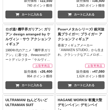
22,550
38,500
販売価格：
販売価格：
商品をご用意出来ない場合もご
¥
¥
アです。衣装のうち、東京都立
ュアです。衣装のうち、フー
ギュアです。原作デザインから
ニカルなハイディテールを加え
740 ポイント獲得
1,260 ポイント獲得
ざいます。
呪術高等専門学校の制服一式と
ド、東京都立呪術高等専門学校
基本シルエットやカラーリング
つつ、広い可動範囲を保つよう
黒のソックスは布製。表情パー
の制服、そしてソックスは布
といった本質的な要素を保持し
にデザインをアレンジしたダン
カートに入れる
カートに入れる
ツは交換式で全2類（通常の顔と
製。表情パーツは交換式で全2種
つつ、そこに精密なメカニカル
クーガが、4体のメカはそれぞれ
怪我した顔）付属。また、ポー
（通常の顔と怒った顔）が付
ディテールを加えることで現代
変形機構を搭載してスリーゼロ
ズの異なる交換式手首パーツが6
属。また、ポーズの異なる交換
的なスタイルに再解釈。ノンス
からフィギュア化です。ダンク
ロボ道/ 機甲界ガリアン: ガリ
Pose+メタルシリーズ/ 銀河旋
種、トンファ―1対、剣、封印の
式手首パーツは、「両面宿儺」
ケールの可動フィギュアは全高
ーガ形態は背部キャノンを含め
アン design arranged by ケ
風ブライガー: ブライガー ア
箱、そして靴が付属します。
の口が浮かび上がっている左手
約20センチ、ダイキャスト製の
て全高約34センチ！メタリック
ルヴィン・サウ アクションフ
クションフィギュア
「封印の箱」には同シリーズの
を含め全5種付属。さらに両面宿
内部フレームにより、50ヶ所以
なフィニッシュとともに得意と
ィギュア
虎杖悠仁（別売）に付属の「宿
儺の指、屠坐魔とその鞘、逕庭
上の可動ポイントを実現しまし
するウェザリング表現も施さ
香港フィギュアメーカー
儺の指」が収納できます。
拳エフェクトパーツ、そしてス
た。素材にはABS、PVC、
れ、各部のディテールを際立た
「AWAKEN STUDIO」から生ま
1980年代のアニメ『機甲界ガリ
※お取り寄せ商品はご注文後出
ニーカーが付属します。「宿儺
POM、そして亜鉛合金を用いて
せます。可動部位などの一部に
れ、クラシックなアニメロボッ
アン』に基づき、threezeroのア
荷までに2日から1週間前後必要
の指」は同シリーズの伏黒恵
おり、アーマーに適した触り心
亜鉛合金および金属製パーツを
トキャラクターの魅力を追及す
ートディレクター「ケルヴィ
となります。
（別売）に付属する「封印の
地をもたらすと共に、自立のた
使用し、4体のメカの合計203ヶ
る「ポーズ+」。オリジナル変形
ン・サウ」がアニメロボットの
※メーカー在庫品切れの場合、
箱」に収納できます。
めのバランス取りにも生かされ
所の可動ポイントを実現！イー
構造や幅広い可動域の関節設計
名作「ガリアン」をメカニカル
26,400
47,080
販売価格：
販売価格：
商品をご用意出来ない場合もご
※お取り寄せ商品はご注文後出
¥
¥
ています。額のボルテッカ発射
グルファイター、ランドクーガ
や豊富なアクセサリーの付属に
なハイディテールを加えつつ、
864 ポイント獲得
1,624 ポイント獲得
ざいます。
荷までに2日から1週間前後必要
口と両眼にはLEDライトアップ
ー、ランドライガー、そしてビ
より、アニメの造形をリアルに
広い可動範囲を保つようにデザ
となります。
機能を搭載。双頭の槍「テック
ッグモスのそれぞれも変形対
そして格好よく再現し、可動性
インをアレンジ。「ロボ道 ガ
カートに入れる
カートに入れる
※メーカー在庫品切れの場合、
ランサー」と鞭「テックウィ
応。大剣「断空剣」、飛行ブー
を重視しています。1981年より
リアン（ケルヴィン・サウ ア
商品をご用意出来ない場合もご
ン」が付属、テックウィンの鞭
スター、イーグルファイター用
放送された国際映画社による企
レンジ版）」は亜鉛合金ダイキ
ざいます。
部分には内部に金属ワイヤーが
のビームガン、ランドクーガー
画・製作のロボットアニメ、
ャスト製のフレームの採用によ
ULTRAMAN/ ねんどろいど
HAGANE WORKS/ 斬魔大聖
入っているため、自由に曲げて
用のブラスターガン、ランドラ
「J9シリーズ」3部作の第1作
り42ヶ所の可動ポイントを実現
ULTRAMAN SUIT
デモンベイン: デモンベイ
表情付けが可能です。アニメ劇
イガー用のブラスターガン、そ
『銀河旋風ブライガー』からブ
した、頭頂部までの高さ約
ン