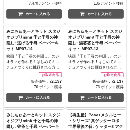
日本制作の完全新作アニメーシ
モワインダーは2台付属。変形し
7,470 ポイント獲得
136 ポイント獲得
クを再現。付属する武装は剣、
ツ」も付属。圧倒的クオリティ
荷までに2日から1週間前後必要
画。 1/20 リアル造形を志向した
ョン『ニンジャバットマン』第2
た銃「ブライショットスペシャ
鞭形態の剣、着脱可能な飛装
と豊富なオプションパーツで再
となります。
よつばちゃんの登場です。原型
弾として戦国ジョーカーがライ
カートに入れる
カートに入れる
ル」として両手に構える事が可
砲、重装砲、そして盾。鞭形態
現される「ULTRAMAN」の世界
※メーカー在庫品切れの場合、
製作は、もちろん林浩己。キュ
ンナップです。キャラクターデ
能。
の剣の小さな刃はお互いにワイ
を是非ご堪能ください。
商品をご用意出来ない場合もご
ートでリアルな子供造形に原型
ザイン担当の岡崎能士氏が描い
※お取り寄せ商品はご注文後出
ヤーで接続されており、曲げる
※お取り寄せ商品はご注文後出
ざいます。
師の妙技が光ります。 S.A.F.S.
たコンセプトアートをモチーフ
荷までに1週間前後必要となりま
ことで表情がつけられます。盾
みにちゅあーとキット スタジ
みにちゅあーとキット スタジ
荷までに2日から1週間前後必要
系列の機体をはじめとして、
に、戦国の乱世を征服しようと
す。
の裏に装着されている杭は伸縮
となります。
オジブリmini/ 千と千尋の神
オジブリmini/ 千と千尋の神
A.F.S.やシュトラール軍スー
「第六天魔王」を名乗っていた
※メーカー在庫品切れの場合、
可能。交換式の手首パーツは4対
※メーカー在庫品切れの場合、
隠し: 逃げる千尋 ペーパーキ
隠し: 湯婆婆と千尋 ペーパー
ツ、大型メカのお隣りに並べて
戦国ジョーカーを、3D立体造形
商品をご用意出来ない場合もご
（拳1対、ポーズ付きの手1対、
商品をご用意出来ない場合もご
ット MP07-14
キット MP07-13
頂けます。 この他にも、様々な
の使用により詳細なディテール
ざいます。
重装砲保持用の手1対、剣保持用
ざいます。
キットと組み合わせて、あなた
まで再現しました。見た目を派
映画『千と千尋の神隠し』のジ
映画『千と千尋の神隠し』のジ
の手1対）付属します。
だけの情景シーンを演出して下
手にデコレーションした大砲、
オラマが作れる！はじめてミニ
オラマが作れる！はじめてミニ
※お取り寄せ商品はご注文後出
さい。 ダンボーヘッド×2個付
紫と緑を基調とした陣羽織の衣
チュアづくりに挑戦される方に
チュアづくりに挑戦される方に
荷までに1週間前後必要となりま
属。
装など、「ジョーカー」らしさ
もお奨めのシリーズです♪BOX
もお奨めのシリーズです♪BOX
す。
※こちらは未塗装キットとな
がたっぷりで、大砲にたてられ
のふたの上でミニチュアをつく
のふたの上でミニチュアをつく
※メーカー在庫品切れの場合、
2,137
2,137
販売価格：
販売価格：
り、塗装は作例サンプルです。
¥
¥
た布製旗に「第六天魔王」の文
ろう！完成するとスタジオジブ
ろう！完成するとスタジオジブ
商品をご用意出来ない場合もご
76 ポイント獲得
76 ポイント獲得
※お取り寄せ商品はご注文後出
字が印象的です。
リの世界がコマ送りのようにお
リの世界がコマ送りのようにお
ざいます。
荷までに2日から1週間前後必要
※お取り寄せ商品はご注文後出
楽しみいただけます。繊細にレ
楽しみいただけます。繊細にレ
カートに入れる
カートに入れる
となります。
荷までに1週間前後必要となりま
ーザーカットされた硬質紙を貼
ーザーカットされた硬質紙を貼
※メーカー在庫品切れの場合、
す。
り重ねて組立てるだけで、塗装
り重ねて組立てるだけで、塗装
商品をご用意出来ない場合もご
※メーカー在庫品切れの場合、
する必要もなく可愛いミニチュ
する必要もなく可愛いミニチュ
みにちゅあーとキット スタジ
【再生産】Pose+メタルヒー
ざいます。
商品をご用意出来ない場合もご
アが作れます。
アが作れます。
オジブリmini/ 千と千尋の神
トシリーズ/ 真ゲッターロボ
ざいます。
隠し: 釜爺と千尋 ペーパーキ
世界最後の日: ゲッター3 アク
■シリーズ名: プレミアムマスタ