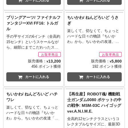
カートに入れる
カートに入れる
みパーツ、シールにより組み立
Movie』より、「リアクティブ
てるだけでイメージに近い色分
アーマーを装備したイングラム1
けを再現。交換用手首が付属。
号機」が1/35スケールで
ブリングアーツ/ ファイナルフ
ちいかわ/ ねんどろいど うさ
ボーナスアイテムとして、バロ
ARTPLAにラインナップ！イラ
ァンタジーXVI FF16: トルガ
ぎ
ン・マクシミリアンのミニフィ
ストレーター出渕裕氏デザイン
ル
ギュアが付属。劇中の特徴的な
によるイングラムが、もっとも
楽しくて、切なくて、ちょっと
シーンをイメージしたポーズで
力強く美しく見えるポージング
ハードな日々の物語『ちいか
手の平サイズの6インチ（全高約
立体化！
とプロポーションを追求した、
わ』から、ちいかわの友達、草
15センチ）というスケールなが
※ミニフィギュアは塗装が必要
ポーズ固定のプラスチックモデ
むしり検定3級取得の「うさぎ」
ら、細部にまでこだわったスク
です。
ルキットです。質感まで伝わっ
がねんどろいどになって登場！
ウェア・エニックスのアクショ
てくる有機的な形状のリアクテ
手足に磁石を使用することで違
ンフィギュアシリーズ「ブリン
13,200
5,800
販売価格：
販売価格：
¥
¥
ィブアーマー部分や、流れるよ
和感なく自由にポージングする
グアーツ BRING ARTS」。2023
456 ポイント獲得
192 ポイント獲得
うな面で構成される頭部や首回
ことが可能です。表情パーツに
年6月に発売されたシリーズ最新
りなど見所満載。2号機、3号機
は「笑顔」「フゥン顔」「白目
作『ファイナルファンタジー
カートに入れる
カートに入れる
も鋭意制作中！3機が勢ぞろいす
顔」をセレクトし、差し替えが
XVI』が、早くもブリングアー
る光景を作り上げてください。
可能。オプションパーツは「討
ツからフィギュア化となりま
※こちらは未塗装のプラモデル
伐棒」「ぶんぶん腕」「組み
す。
ちいかわ/ ねんどろいど ハチ
【再生産】ROBOT魂/ 機動戦
となり、画像は塗装済みの作例
腕」ほかが用意され、お好みで
※お取り寄せ商品はご注文後出
ワレ
士ガンダム0080 ポケットの中
となります。
ディスプレイが可能です。
荷までに1週間前後必要となりま
の戦争: MSM-03C ハイゴッグ
©HEADGEAR
※お取り寄せ商品はご注文後出
す。
楽しくて、切なくて、ちょっと
ver.A.N.I.M.E.
荷までに1週間前後必要となりま
※メーカー在庫品切れの場合、
ハードな日々の物語『ちいか
す。
商品をご用意出来ない場合もご
わ』から、ちいかわの友達「ハ
全高約12センチクラスというコ
※メーカー在庫品切れの場合、
ざいます。
チワケ」がねんどろいどになっ
レクタブルなサイズに、最新3D