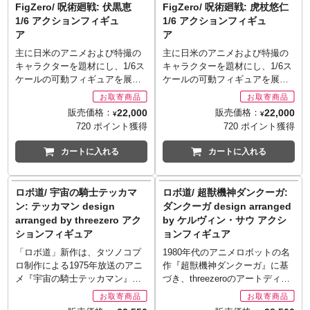
FigZero/ 呪術廻戦: 伏黒恵
FigZero/ 呪術廻戦: 虎杖悠仁
ューが高いアイテムに。ノーマ
ンスケールで全高約23センチの
1/6 アクションフィギュ
1/6 アクションフィギュ
ルバージョンに加えてラインナ
フィギュアとしてまとめられま
ア
ア
ップしたDXバージョンではツイ
した。亜鉛合金ダイキャスト製
ンプロペラ、「押忍!!クソ男
のフレームの採用により、57ヶ
主に日米のアニメおよび特撮の
主に日米のアニメおよび特撮の
飯!!」、埋没ガチゴリラなどが追
所の可動ポイントを実現。得意
キャラクターを題材にし、1/6ス
キャラクターを題材にし、1/6ス
加付属します。
とする精密でリアルな塗装を施
ケールの可動フィギュアを展
ケールの可動フィギュアを展
※お取り寄せ商品はご注文後出
すことにより、ハイディテール
開。広い可動範囲を持つ素体の
開。広い可動範囲を持つ素体の
荷までに1週間前後必要となりま
な造形をより際立たせる！全体
上に、様々な素材を用いた精巧
上に、様々な素材を用いた精巧
22,000
22,000
販売価格：
販売価格：
¥
¥
す。
的に暗いブラックカラーが施さ
な衣装をまとい、緻密な塗装を
な衣装をまとい、緻密な塗装を
720 ポイント獲得
720 ポイント獲得
※メーカー在庫品切れの場合、
れ、顔には血涙を流しているか
施した付属品を加え、各キャラ
施した付属品を加え、各キャラ
商品をご用意出来ない場合もご
のような赤いマーキングが追
クターをリアルに再現。コダワ
クターをリアルに再現。コダワ
カートに入れる
カートに入れる
ざいます。
加。また、中にワイヤーが仕込
リ仕様ながらも、お手頃プライ
リ仕様ながらも、お手頃プライ
まれた専用の黒い布製スカーフ
スを目指し、コストパフォーマ
スを目指し、コストパフォーマ
を装備し、「ブラックゲッタ
ンスの高いアイテムをラインナ
ンスの高いアイテムをラインナ
ロボ道/ 宇宙の騎士テッカマ
ロボ道/ 超獣機神ダンクーガ:
ー」のようなミステリアスな雰
ップしていく。それがスリーゼ
ップしていく。それがスリーゼ
ン: テッカマン design
ダンクーガ design arranged
囲気を演出します。頭部、胸
ロの『FigZero/フィグゼロ』シ
ロの『FigZero/フィグゼロ』シ
arranged by threezero アク
by ケルヴィン・サウ アクシ
部、そして脚部にはクリアパー
リーズ。
リーズ。
ションフィギュア
ョンフィギュア
ツを採用し、メカニカルな内部
TVアニメ『呪術廻戦』に基づく
TVアニメ『呪術廻戦』に基づく
パーツが透けて見えるのも◎。
シリーズとして伏黒恵がライン
シリーズとして虎杖悠仁がライ
「ロボ道」新作は、タツノコプ
1980年代のアニメロボットの名
※お取り寄せ商品はご注文後出
ナップです。頭部原型は高木ア
ンナップです。頭部原型は高木
ロ制作による1975年放送のアニ
作『超獣機神ダンクーガ』に基
荷までに1週間前後必要となりま
キノリ氏が担当、全高約29.6セ
アキノリ氏が担当、全高約28.8
メ『宇宙の騎士テッカマン』に
づき、threezeroのアートディレ
す。
ンチ、全身32ヶ所以上の可動ポ
センチ、全身32ヶ所以上の可動
インスパイアされた、スリーゼ
クター「ケルヴィン・サウ」が
※メーカー在庫品切れの場合、
イントを持つフル可動フィギュ
ポイントを持つフル可動フィギ
ロのアレンジ版ハイエンドフィ
ダンクーガをリデザイン！メカ