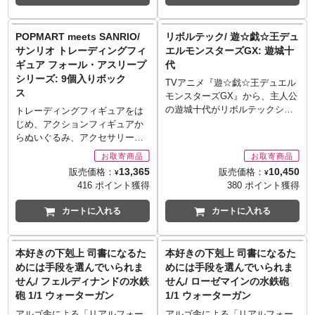
インテールは、初音ミクのメイ
状のリアクティブアーマー部分
ンカラーに合わせてピンク色の
や首回りのシーリングなど見所
メッシュが差し色で入っていま
満載です。装備は劇中同様リボ
POPMART meets SANRIO/
リボルテック/ 遊☆戯☆王デュ
す。髪の毛の素材にクリアーパ
ルバーカノンに加え、展開状態
サンリオ トレーディングフィ
エルモンスターズGX: 遊城十
ーツを採用したことで、より透
のスタンスティックに変更する
ギュア フォール・アスリープ
代
明感のある美しい仕上がりとな
ことも可能。成型色は造形の凹
シリーズ: 9個入りボック
っています。フリルをふんだん
凸が美しく映えるパールグレー
TVアニメ『遊☆戯☆王デュエル
ス
に使った山下しゅんや氏のオリ
を採用。肉厚な成型でしっかり
モンスターズGX』から、主人公
ジナル衣装も徹底再現。ジャケ
と組み立てることができるポー
の遊城十代がリボルテックシリ
トレーディングフィギュアをは
ットの動きなども相まって、ス
ズ固定のプラスチックモデルキ
ーズに登場。最高のデュエリス
じめ、アクションフィギュアか
テージ上でかき鳴らすシーンを
ット。
トを養成するためのデュエルア
らぬいぐるみ、アクセサリー、
想起させます。
※この商品は組み立て、塗装が
カデミアで、落ちこぼれを集め
さらには巨大なアートコレクシ
必要なプラモデルキットとなり
たクラス「オシリスレッド」に
ョンまで手掛けるポップマー
13,365
10,450
販売価格：
販売価格：
¥
¥
ます。組み立て、塗装には別
振り分けられながら、数々の強
ト。デザイナーやアーティスト
416 ポイント獲得
380 ポイント獲得
途、接着剤や工具、塗料等が必
敵との闘いをくぐり抜けて成長
とのコラボレーションも多数
要です。
していく若きデュエリスト！デ
で、絶妙なアレンジが人気で
カートに入れる
カートに入れる
©HEADGEAR
フォルメを効かせながら少年ら
す！サンリオの人気キャラクタ
しく描かれた細身のプロポーシ
ーたちのかわいい寝顔のシリー
ョンを保ちながら、前後への大
ズ！ラインナップはシナモンロ
本好きの下剋上 司書になるた
本好きの下剋上 司書になるた
きなスイングが可能な肩、アウ
ール、クロミ、マイメロディ、
めには手段を選んでいられま
めには手段を選んでいられま
トラインを崩さずに大きく脚を
ハローキティ、ポチャッコ、あ
せん/ フェルディナンドの水鉄
せん/ ローゼマインの水鉄砲
上げられるよう分割した腰回り
ひるのペックル、リトルツイン
砲 1/1 ウォーターガン
1/1 ウォーターガン
など、可動ジョイントと専用設
スターズのキキ、リトルツイン
計を使い分けた構造でキャラク
スターズのララ、バッドばつ丸
アルゴ舎による「リアルフォー
アルゴ舎による「リアルフォー