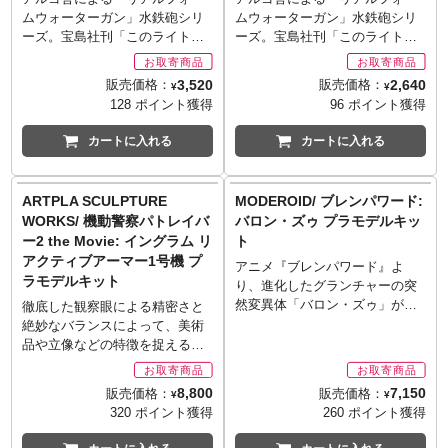
ターを表現。左腕のデュエルデ
のノーマル9種に、シークレット
ムウォーターガン」水鉄砲シリ
ムウォーターガン」水鉄砲シリ
ィスクには、折り畳み状態から
1種の計10種。
ーズ。宝島社刊「このライトノ
ーズ。宝島社刊「このライトノ
差し替えなしの展開ギミックを
※ボックスで購入されても全て
ベルがすごい！2023」にて、単
ベルがすごい！2023」にて、単
搭載。
の種類が揃う保証はございませ
行本・ノベルズ部門第1位により
行本・ノベルズ部門第1位により
3,520
2,640
販売価格：
販売価格：
※お取り寄せ商品はご注文後出
¥
¥
ん。
殿堂入りした名作『本好きの下
殿堂入りした名作『本好きの下
128 ポイント獲得
96 ポイント獲得
荷までに1週間前後必要となりま
※お取り寄せ商品はご注文後出
剋上 司書になるためには手段を
剋上 司書になるためには手段を
す。
荷までに1週間前後必要となりま
選んでいられません』からの新
選んでいられません』からの新
カートに入れる
カートに入れる
※メーカー在庫品切れの場合、
す。
作ピックアップ！原作小説の第4
作ピックアップ！原作小説の第4
商品をご用意出来ない場合もご
※メーカー在庫品切れの場合、
部「貴族院の自称図書委員6」か
部「貴族院の自称図書委員6」か
ざいます。
商品をご用意出来ない場合もご
ら、ローゼマインの住む世界に
ら、ローゼマインの住む世界に
ARTPLA SCULPTURE
MODEROID/ ブレンパワード:
■付属品
ざいます。
はない「水鉄砲」がフィーチャ
はない「水鉄砲」がフィーチャ
WORKS/ 機動警察パトレイバ
バロン・ズゥ プラモデルキッ
・オプションフェイスパーツ×3
ーされました。主人公たちが生
ーされました。主人公たちが生
・オプションハンドパーツ×5
ー2 the Movie: イングラム リ
ト
み出した武器で、メーカーの意
み出した武器で、メーカーの意
・オプションカードパーツ×3種
アクティブアーマー1号機 プ
気込みを感じる新規金型起こ
気込みを感じる新規金型起こ
アニメ『ブレンパワード』よ
・デュエルディスク×1
ラモデルキット
し！しかもここでしか見られな
し！しかもここでしか見られな
り、進化したグランチャーの突
・十代専用アタッチメント×1
い4コマ漫画も台紙にプリントす
い4コマ漫画も台紙にプリントす
然変異体「バロン・ズゥ」が
徹底した観察眼による精密さと
・汎用アタッチメント×1
るという特別さ！
るという特別さ！
MODEROIDで初プラモデル化！
絶妙なバランスによって、美術
・ディスプレイスタンド×1
※お取り寄せ商品はご注文後出
※お取り寄せ商品はご注文後出
生体マシン、アンチボディの有
品や立像などの特徴を捉える造
©スタジオ・ダイス／集英社・
荷までに1週間前後必要となりま
荷までに1週間前後必要となりま
機的な造形を組み立てキットで
形で「手に取れる最高品質のレ
テレビ東京・KONAMI
す。
す。
再現。肩アーマーの差し替えで
プリカ」を数多く送り出してき
8,800
7,150
販売価格：
販売価格：
¥
¥
※メーカー在庫品切れの場合、
※メーカー在庫品切れの場合、
フィン展開状態を再現。パーツ
た海洋堂。その海洋堂が提案す
320 ポイント獲得
260 ポイント獲得
商品をご用意出来ない場合もご
商品をご用意出来ない場合もご
差し替えによりコクピット開閉
る「ARTPLA」に新作が登場！
ざいます。
ざいます。
を再現可能。各成形色と彩色済
『機動警察パトレイバー2 the