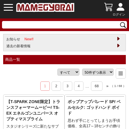
ログイン
お知らせ
New!!
過去の新着情報
商品一覧
»
…
1
2
3
4
68
（
1
/
68
）
【T-SPARK ZONE限定】トラ
ポップアップパレード SP/ ベ
ンスフォーマームービー/ TS-
ルセルク: ゴッドハンド ボイ
EX エネルゴンユニバース オ
ド
プティマスプライム
思わず手にとってしまうお手頃
価格、全高17～18センチの飾り
スタジオシリーズに新たなサブ