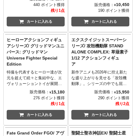
ッドドラゴンのロゴがモニュメ
に違いないので、GSCさんは早
ボット造形の妙と、「硬・滑・
10,450
販売価格：
440 ポイント獲得
¥
ント（スタチュー）化されまし
く公表してください。
柔」をキーワードにABSや
残り1点
190 ポイント獲得
た。犯罪組織化した「レッドド
PVC、POMなどの素材を複合し
ラゴン」らしい、力を誇示する
たフィギュア「ROBOT魂」。
カートに入れる
カートに入れる
ような「龍」と「金色」の合わ
『機動戦士ガンダム 水星の魔
せ技！大味になりがちなモニュ
女』より、グエル・ジェターク
メントの立体化に対してもファ
の乗る「ディランザ」がライン
ヒーローアクションフィギュ
エクスクイジットスーパーシ
ースト4フィギュアはしっかりこ
ナップです。可動と劇中再現に
アシリーズ/ グリッドマンユニ
リーズ/ 攻殻機動隊 STAND
だわり、ウロコの1つ1つも造型
特化したグエル専用機のディラ
バース: グリッドマン
ALONE COMPLEX: 草薙素子
再現する丁寧さ。物語への深み
ンザ、本編第一話はもちろん、
Universe Fighter Special
1/12 アクションフィギュ
が感じられる一品となりまし
最終局面に登場した両方のシー
Edition
ア
た。
ンが再現可能です。
特撮を代表するヒーロー達が次
新作アニメも2026年に控え新た
元を超えて続々と集結中な、エ
な盛り上がりを見せる「攻殻機
ヴォリューショントイが展開す
動隊」。シリーズの中でも屈指
るシリーズ「ヒーローアクショ
の人気を誇る『攻殻機動隊
15,180
15,950
販売価格：
販売価格：
¥
¥
ンフィギュア（HAF）」シリー
STAND ALONE COMPLEX』か
276 ポイント獲得
290 ポイント獲得
ズに、映画『グリッドマンユニ
ら公安9課の少佐こと草薙素子
残り1点
残り2点
バース』より、様々なユニバー
が、上海ハイヤトイズ「エクス
スが統合したグリッドマンの新
クイジットスーパーシリーズ」
カートに入れる
カートに入れる
形態「グリッドマン Universe
より1/12スケールフィギュアと
Fighter」が登場！ヒーローアク
なって登場！武器やハンドパー
ションフィギュア独自の関節パ
ツなど豊富なアクセサリーも魅
Fate Grand Order FGO/ アヴ
聖闘士聖衣神話EX/ 聖闘士星
ーツを搭載しており、自由なポ
力的！