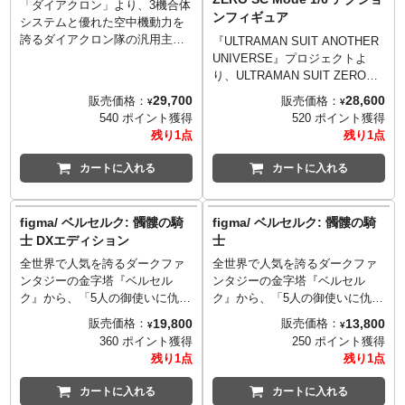
しつつ、さらに2体の「シンメト
「ダイアクロン」より、3機合体
©和月伸宏／集英社・「るろう
ンフィギュア
リカルドッキング」の再現！可
システムと優れた空中機動力を
に剣心 －明治剣客浪漫譚－ 京都
動と見栄え再現用にディテール
誇るダイアクロン隊の汎用主力
動乱」製作委員会
『ULTRAMAN SUIT ANOTHER
アップパーツが付属するほか、
戦闘マシン「ダイアバトルスX-
UNIVERSE』プロジェクトよ
大型武器の「イレイザーヘッ
1」が登場。「ダイアバトルス
り、ULTRAMAN SUIT ZEROの
ド」も付属します。
V2」の基本的なプレイバリュー
バリエーション「SCモード」が
29,700
28,600
販売価格：
販売価格：
¥
¥
を踏襲し多彩な合体バリエーシ
フィグゼロシリーズに参戦！時
540 ポイント獲得
520 ポイント獲得
ョンやギアレーションによる頭
空界面に突入する際の特殊コー
残り1点
残り1点
部ユニットの展開等が可能。さ
ティングの色を再現した、メタ
らにマシン単体でのモードチェ
リックレッドを基調とした塗装
カートに入れる
カートに入れる
ンジ機構、様々な既存製品とク
が施され、さらにthreezeroオリ
ロスオーバーする連動機構、キ
ジナル装備も付属！全高約
ャノン・ソード・シールドで構
31.5cmの中に、全身44ヶ所の可
figma/ ベルセルク: 髑髏の騎
figma/ ベルセルク: 髑髏の騎
成されたカスタマイズ可能な合
動ポイントを有するフル可動フ
士 DXエディション
士
体武器なども搭載。
ィギュア。精密な塗装が施さ
© ＴＯＭＹ
全世界で人気を誇るダークファ
全世界で人気を誇るダークファ
れ、素材の一部に亜鉛合金ダイ
ンタジーの金字塔『ベルセル
ンタジーの金字塔『ベルセル
キャストおよび金属パーツを使
ク』から、「5人の御使いに仇成
ク』から、「5人の御使いに仇成
用。両目および胸のカラータイ
す者」と自称し1000年間に渡り
す者」と自称し1000年間に渡り
マーにはLEDによる発光機能を
19,800
13,800
販売価格：
販売価格：
¥
¥
ゴッド・ハンドや使徒と敵対し
ゴッド・ハンドや使徒と敵対し
搭載しています。新たなオリジ
360 ポイント獲得
250 ポイント獲得
ている謎多き剣士「髑髏の騎
ている謎多き剣士「髑髏の騎
ナル装備として「ZEROセプタ
残り1点
残り1点
士」が、人気のアクションフィ
士」が、人気のアクションフィ
ーランス」も付属し、ZEROセ
ギュアシリーズfigmaから登場で
ギュアシリーズfigmaから登場で
プターランスは分離することで
カートに入れる
カートに入れる
す。その細部までの造形はもち
す。その細部までの造形はもち
杖状の武器「ZEROセプター」