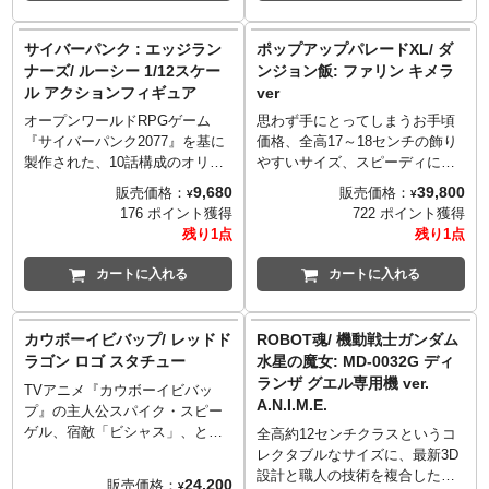
ろん、マントや腰衣は布製とコ
ろん、マントや腰衣は布製とコ
もしくは短剣状の武器「ZERO
ダワリを感じるアイテムに。オ
ダワリを感じるアイテムに。オ
ダガー」に変化可能。さらに
サイバーパンク : エッジラン
ポップアップパレードXL/ ダ
プションパーツとして「剣」
プションパーツとして「剣」
「ZEROダガー」の刃パーツは
ナーズ/ ルーシー 1/12スケー
ンジョン飯: ファリン キメラ
「盾」「喚び水の剣」が付属。
「盾」が付属。
別売りの「フィグゼロ 1/6
ル アクションフィギュア
ver
こちらは愛馬も付属したDXエデ
©三浦建太郎・スタジオ我画／
ULTRAMAN SUIT ZERO LM
ィション。
白泉社
Mode」に付属のシールド
オープンワールドRPGゲーム
思わず手にとってしまうお手頃
「ZEROディフェンダー」の上
『サイバーパンク2077』を基に
価格、全高17～18センチの飾り
部もしくは下部にも接続可能で
製作された、10話構成のオリジ
やすいサイズ、スピーディにお
す。
ナルアニメーションシリーズ
届けなど、フィギュアファンに
9,680
39,800
販売価格：
販売価格：
¥
¥
■付属品:
『サイバーパンク エッジランナ
やさしいカタチを追求したフィ
176 ポイント獲得
722 ポイント獲得
ZEROセプターランス
ーズ』。ヒロインであるルーシ
ギュアシリーズ「POP UP
残り1点
残り1点
（「ZEROセプター」と「ZERO
ーがジャダトイズの1/12スケー
PARADE」。さらに「新しいシ
ダガー」に組み換え可能）×1
ルフィギュアとして登場です。
ゲキ」を「サイズ」として提案
カートに入れる
カートに入れる
交換式の手首パーツ×4対（拳×1
20ヶ所以上の可動ポイントでフ
する巨大な「POP UP PARADE
対、ポーズ付きの手×1対、手刀
ァブリック素材の衣装でよりリ
XL」。
ポーズの手×1対、武器保持用の
アリティを感じることが出来ま
TVアニメ『ダンジョン飯』か
カウボーイビバップ/ レッドド
ROBOT魂/ 機動戦士ガンダム
手×1対）
す。今後のシリーズ化にも注目
ら、兄のライオスとともに迷宮
ラゴン ロゴ スタチュー
水星の魔女: MD-0032G ディ
■目および胸のカラータイマーに
なアイテムです。
を探索する魔術師ファリンがキ
ランザ グエル専用機 ver.
TVアニメ『カウボーイビバッ
LED発光機能搭載・電池別売り
付属品:
メラ化した姿、通称「ファリゴ
A.N.I.M.E.
プ』の主人公スパイク・スピー
（要AG1電池×4）
着脱可能布製ジャケット
ン」がフィギュア化です。XL史
ゲル、宿敵「ビシャス」、とも
©TSUBURAYA
交換用ヘッドパーツ
上まれに見るデカさで、全高約
全高約12センチクラスというコ
に所属したチャイニーズマフィ
PRODUCTIONS ©Eiichi
左右ハンドパーツ
26センチの数字以上のインパク
レクタブルなサイズに、最新3D
ア「レッドドラゴン」。そのレ
Shimizu,Tomohiro Shimoguchi
銃
ト！全幅や奥行はそれ以上ある
設計と職人の技術を複合したロ
24,200
販売価格：
¥