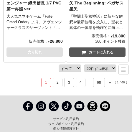
ェンジャー 織田信長 1/7 PVC
矢 The Beginning: ペガサス
ージングを楽しめる他、表情豊
第一再臨 ver
星矢
かな交換用手パーツ、エフェク
トパーツ（グリッドビーム）な
大人気スマホゲーム『Fate
「聖闘士聖衣神話」に新たな解
ど、フィギュアを楽しく演出す
Grand Order』より、アヴェンジ
釈や最新技術を投入し、聖衣と
るオプションパーツも付属しま
ャークラスのサーヴァント「織
素体の一体感を飛躍的に向上。
す！
田信長」を第一再臨の姿でスケ
聖衣を着た状態でも高い可動範
19,800
販売価格：
¥
Ⓒ円谷プロ Ⓒ2023 TRIGGER・
ールフィギュア化！鋭い眼光と
囲を実現させ、様々なポーズを
26,800
販売価格：
360 ポイント獲得
¥
雨宮哲／「劇場版グリッドマン
不敵な笑み、圧倒的なカリスマ
パーツ換装無しで再現。聖衣に
ユニバース」製作委員会
性を纏った「第六天魔王」をイ
は一部ダイキャストを使用し、
売り切れ
カートに入れる
ラストに忠実に再現いたしまし
オブジェ形態への組み替えも可
た。燃え盛る炎の中の堂々たる
能。「聖闘士聖衣大系」「聖闘
立ち姿を情景ごと再現すべく黒
士聖衣神話」をさらに昇華させ
髪や軍服には「赤」の照り返し
た新たな『聖闘士星矢』アクシ
を効果的に入れ、無尽の屍を表
ョンフィギュアシリーズが「聖
»
…
1
2
3
4
68
（
1
/
68
）
現した髑髏の台座は土の質感や
闘士聖衣神話EX」。『聖闘士星
汚し表現をリアルに臨場感たっ
矢 The Beginning』より、新田
ぷりに仕上げています。ブーツ
真剣佑演じる主人公「ペガサス
や刀の鞘には幾層にも色を重ね
星矢」がラインナップです。魂
たメタリック塗装を施し、鈍く
のデジタル彩色により、主人公
輝く金属の質感を表現。360度ど
星矢の表情をリアルに再現！実
こからみても威厳を感じる造形
写のリアルな彩色を追求した聖
サービス利用規約
と高度な彩色技術によって緻密
衣はシリーズ同様聖衣の脱着が
ウェブポイント利用規約
に再現されたこだわりのノッブ
可能です。劇中の聖衣箱が付属
個人情報保護方針