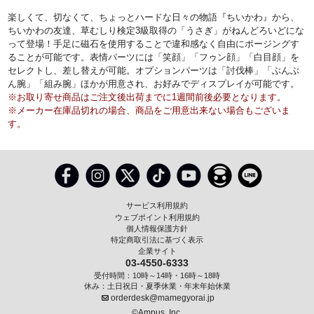
楽しくて、切なくて、ちょっとハードな日々の物語『ちいかわ』から、
ちいかわの友達、草むしり検定3級取得の「うさぎ」がねんどろいどにな
って登場！手足に磁石を使用することで違和感なく自由にポージングす
ることが可能です。表情パーツには「笑顔」「フゥン顔」「白目顔」を
セレクトし、差し替えが可能。オプションパーツは「討伐棒」「ぶんぶ
ん腕」「組み腕」ほかが用意され、お好みでディスプレイが可能です。
※お取り寄せ商品はご注文後出荷までに1週間前後必要となります。
※メーカー在庫品切れの場合、商品をご用意出来ない場合もございま
す。
サービス利用規約
ウェブポイント利用規約
個人情報保護方針
特定商取引法に基づく表示
企業サイト
03-4550-6333
受付時間：10時～14時・16時～18時
休み：土日祝日・夏季休業・年末年始休業
orderdesk@mamegyorai.jp
©Ampus, Inc.