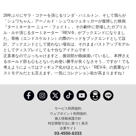
28年ぶりにサラ・コナーを演じるリンダ・ハミルトン、そして我らが
「シュワちゃん」アーノルド・シュワルツェネッガーが復帰した映画
『ターミネーター ニュー・フェイト』。その劇中に登場したガブリエ
ル・ルナ演じるターミネーター「REV-9」がブックエンドになりまし
た。骨格（エンドスケルトン）の際のヘッドをブックエンドとして設
計。ブックエンドとして使わない場合は、そのままバストアップモデル
としてディスプレイしても十分なアイテムです！
正直者なのでぶっちゃけますと…後頭部が曲線描いているし、本押さえ
るホールド部も心もとないため使い勝手が良くなさそう…ですが！でも
考えようによってはフィギュア化がほとんどない「REV-9」の貴重なバ
ストモデルだとも言えます。一気にコレクション欲が高まりますね！
サービス利用規約
ウェブポイント利用規約
個人情報保護方針
特定商取引法に基づく表示
企業サイト
03-4550-6333