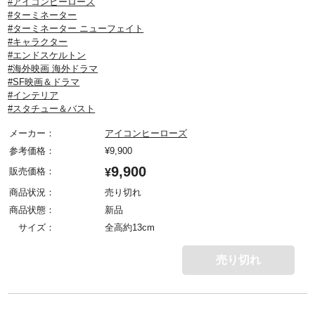
#アイコンヒーローズ
#ターミネーター
#ターミネーター ニューフェイト
#キャラクター
#エンドスケルトン
#海外映画 海外ドラマ
#SF映画＆ドラマ
#インテリア
#スタチュー＆バスト
メーカー：
アイコンヒーローズ
参考価格：
¥
9,900
9,900
販売価格：
¥
商品状況：
売り切れ
商品状態：
新品
サイズ：
全高約13cm
売り切れ