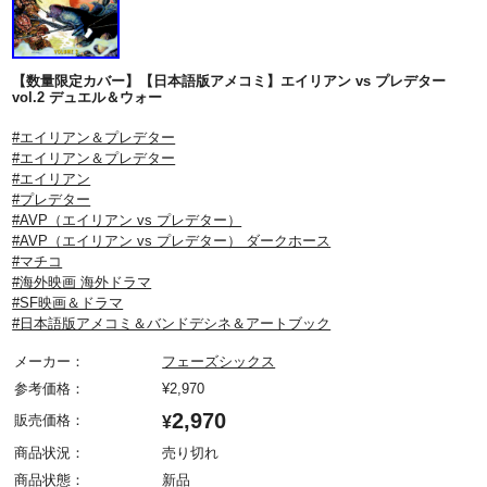
【数量限定カバー】【日本語版アメコミ】エイリアン vs プレデター
vol.2 デュエル＆ウォー
#エイリアン＆プレデター
#エイリアン＆プレデター
#エイリアン
#プレデター
#AVP（エイリアン vs プレデター）
#AVP（エイリアン vs プレデター） ダークホース
#マチコ
#海外映画 海外ドラマ
#SF映画＆ドラマ
#日本語版アメコミ＆バンドデシネ＆アートブック
メーカー：
フェーズシックス
参考価格：
¥
2,970
2,970
販売価格：
¥
商品状況：
売り切れ
商品状態：
新品