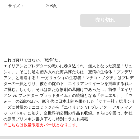
サイズ：
208頁
売り切れ
これは狩りではない。“戦争”だ。
エイリアンとプレデターの戦いに巻き込まれ、無人となった惑星「リュ
シィ」。そこに足を踏み入れた海兵隊たちは、驚愕の生命体「プレデリ
アン」と遭遇する！ 一方リュシィの生存者「マチコ・ノグチ」はプレデ
ターの一員となり、彼らの掟の下、エイリアンクイーンを捕獲する戦い
に挑む。しかし、それは新たな惨劇の幕開けであった…。前作『エイリ
アン vs プレデター ブラッドタイム』の続編となる「デュエル」、「ウ
ォー」の2編のほか、90年代に日本上陸を果たした「ケナー社」玩具シリ
ーズに付属のミニコミックから『エイリアン vs プレデター アルティメ
ットバトル』に加え、全世界初公開の作品も収録。さらに今回は、弊社
の原田プリスキン書き下ろし特別コラムも掲載！
※こちらは数量限定カバー版となります。