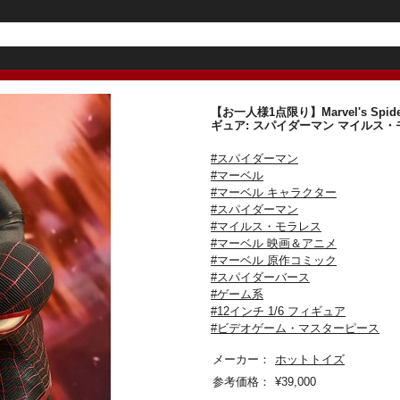
【お一人様1点限り】Marvel's Spide
ギュア: スパイダーマン マイル
#スパイダーマン
#マーベル
#マーベル キャラクター
#スパイダーマン
#マイルス・モラレス
#マーベル 映画＆アニメ
#マーベル 原作コミック
#スパイダーバース
#ゲーム系
#12インチ 1/6 フィギュア
#ビデオゲーム・マスターピース
メーカー：
ホットトイズ
参考価格：
¥
39,000