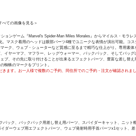
すべての画像を見る＞
ゲーム『Marvel's Spider-Man Miles Morales』からマイ
立体化。マスク着用のヘッドは眼部パーツ4種でユニークな表情が演出可能。コ
のマーク、ウェブ・シューターなど質感に至るまで精巧な仕上がり。専用素体
帽、イヤーマフ、マフラー、レッグウォーマー、バックパック、そしてバッグ
ウェブ、その先に取り付けることが出来るエフェクトパーツ、豊富な差し替え
ツの蜘蛛のマークをプリント。
だきます。お一人様で複数のご予約、同住所でのご予約・注文が確認されま
バックパック、バックパック用差し替え用パーツ、スパイダーキャット、ニット
パイダーウェブ用エフェクトパーツ、ウェブ発射時用手首パーツx1セット、差