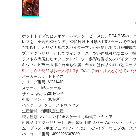
ホットトイズのビデオゲームマスターピースに、PS4/PS5のアクション
レスを、全高約30センチ、30箇所以上可動の1/6スケールで
ツを採用。オリジナルのスパイダーマンから変化をつけた蜘蛛
プ。アクセサリーとしてウィンタースーツが再現可能なニット
ラストを表現したエフェクトパーツ、多彩な形状のスパイダー
キシブルピラー採用の台座も付属。台座には作品のロゴとスー
※こちらの商品はお一人様1点までのご予約・注文とさせていた
メーカー: ホットトイズ
シリーズ番号: VGM#46
スケール: 1/6スケール
サイズ: 高さ約30センチ
可動ポイント: 30箇所
パッケージ: クローズドボックス
生産情報: 初回限定生産
製品種別: ハイエンド1/6スケール可動式フィギュア
付属品（アクセサリー）: 差し替え用眼部パーツx3セット、
ム・ブラスト用エフェクトパーツx3、スパイダーウェブx6、ス
バーコード番号: 4895228607089