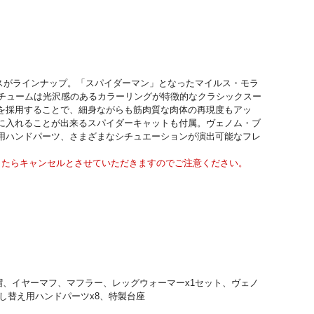
ルス・モラレスがラインナップ。「スパイダーマン」となったマイルス・モラ
スチュームは光沢感のあるカラーリングが特徴的なクラシックスー
を採用することで、細身ながらも筋肉質な肉体の再現度もアッ
に入れることが出来るスパイダーキャットも付属。ヴェノム・ブ
用ハンドパーツ、さまざまなシチュエーションが演出可能なフレ
したらキャンセルとさせていただきますのでご注意ください。
帽、イヤーマフ、マフラー、レッグウォーマーx1セット、ヴェノ
し替え用ハンドパーツx8、特製台座