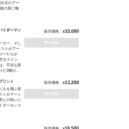
・ウィズ・ミ
別次元のアー
る彼の前に颯
品に『ニュー
イラストレー
ラ・ピチェッ
て『パワーパ
パイダーマン
33,000
販売価格：
¥
る。
マン』『ニュ
パンク：バト
る売れっ子ラ
売り切れ
ーカー、そし
ラストがアー
メインアーテ
ローたちが
・ウィッチ』
空をスイン
は、不吉な影
シリーズ、
れた3種のア
ンジ：プレリ
アートプリント
13,200
販売価格：
¥
として知られ
ビルを飛ぶ若
のアートプリ
売り切れ
ストがアート
罪との戦いに
イダーセンス
として知られ
のアートプリ
16,500
販売価格：
¥