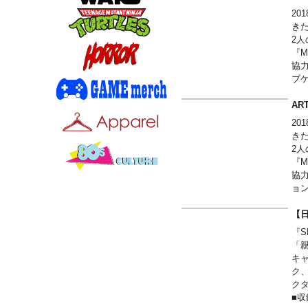
ン
2
き
サイズ
2
『M
協
ブ
キ
定
ART
す
2
※
き
※
2
※
『M
合
協
Web-
ョ
of M
た
com
※
【
This
※
『S
foli
※
「
adve
合
キ
web-
Web-
ク
dest
Marv
ク
this
comm
■収
extr
crit