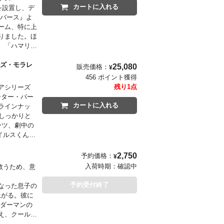
カートに入れる
を設置し、デ
ーバース』よ
ーム、特に上
りました。ほ
、「ハマリ」
IDER-
ルズ・モラレ
25,080
販売価格：
¥
456 ポイント獲得
残り1点
ュアシリーズ
ーター・パー
カートに入れる
ラインナッ
しっかりと
ーツ、劇中の
イルスくんを
はじめ今後の
イズ
2,750
予約価格：
¥
入荷時期：
確認中
救うため、意
予約受付終了
なった息子の
上がる。彼に
え、クールな
の第二弾！