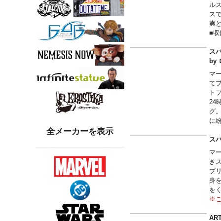
り
ルス
ー
ス
●
爽
ミ
■収録
●
【
タ
リ
ス
ッ
●
b
●
ー
マ
ル
イ
て
●
ト
ィ
2
な
グ
●
に
『
ー
全メーカーを表示
ュ
※
ス
ク
マ
る
き
ン
プ
身
サイズ
を
※
ク
る
ART