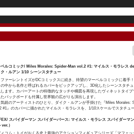
ルコミック/ Miles Morales: Spider-Man vol.2 #1: マイルス・モラレス des
イク・ルアン 1/10 シーンスタチュー
クファーレントイズがDCコミックスに続き、待望のマーベルコミックに着手
ミの中から名作と呼ばれるカバーをピックアップし、3D化したシーンスタチ
化します。カバーアートの特徴的なタッチや構図を再現したヴィネットタイプ
れたバックボードも付属し世界観の広がりも演出します。
気鋭のアーティストのひとり、ダイク・ルアンが手掛けた『Miles Morales: Spi
l.2 #1』のカバーに描かれたマイルス・モラレスを、1/10スケールでスタチュ
FEX/ スパイダーマン スパイダーバース: マイルス・モラレス スパイダーマ
 ver.）
ディコム・トイがおくる史上最強のアクションフィギュアシリーズ「マフェッ