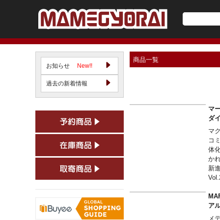
商品一覧
お知らせ
New!!
過去の新着情報
マーベ
ダ
マ
コ
体
か
新進
Vo
MA
アル
メ