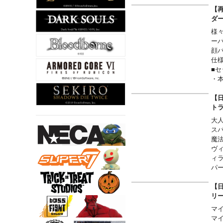
・One
■収
【再
・On
(SP
ダ
【
様
AC
●
ー
One 
『
顔
Five
●
仕
・One
ズ
■セ
・On
●
・
・On
書
・
・On
リ
・
【
・On
(C)
・
ト
・One
・
・One
大
・ス
ス
・魂
魔
© 2
ヴ
ィ
パ
る
■収録
【
Man
【
マ
●
マ