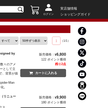
実店舗情報
ショッピングガイド
ログイン
1
（
1
/
1
）
igned by
6,800
販売価格：
¥
122 ポイント獲得
残り2点
！数々のアメ
ューとして立
カートに入れる
で、背景が描
der-Man
ー化。
ン（リニュー
9,900
販売価格：
¥
180 ポイント獲得
クス