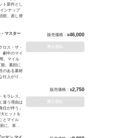
ント新作とし
ラインナップ
頭部、差し替
ー・マスター
46,000
販売価格：
¥
売り切れ
クロス・ザ・
。劇中のマイ
着用、マイル
可能。素顔に
性のある素材
な仕上がり。
服姿のマイル
イダーウェ
ン
2,750
販売価格：
¥
パーツ、フレ
・モラレス。
意され、専用
売り切れ
く違う理由は
ィスプレイも
責任が伴う」
が大ヒットを
人様で複数の
ことマイル
きますのでご
を前に、単独
予定
ダーマン マイ