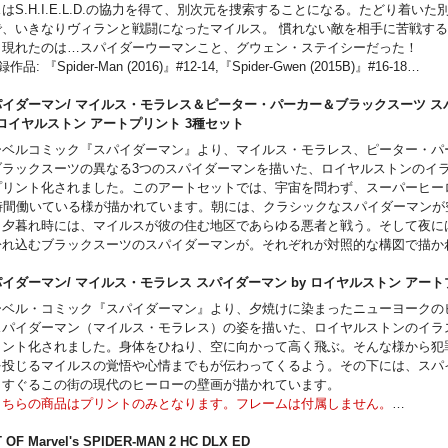
、2019年に発表した『ローラ・ディーン・キープス・ブレーキング・アップ
はS.H.I.E.L.D.の協力を得て、別次元を捜索することになる。たどり着いた
』でアイズナー賞を受賞している。
で、いきなりヴィランと戦闘になったマイルス。 慣れない敵を相手に苦戦す
ビタ・アヤラ［作］……ニューヨークを拠点とするコミックス・ライター。作
と現れたのは…スパイダーウーマンこと、グウェン・ステイシーだった！
ュータンツ』『X・オブ・ソーズ』『モービウス』などがある。
作品: 『Spider-Man (2016)』#12-14,『Spider-Gwen (2015B)』#16-18
グリヒル［画］……作画担当のササキと彩色担当のカワノで構成される日本の
著】ブライアン・マイケル・ベンディス、ジェイソン・ラトゥーア［作］/ サ
ーユニット。DCで『スーパーマン・スマッシュ・ザ・クラン』、マーベルに
、ロビー・ロドリゲス［画］
パイダーマン/ マイルス・モラレス＆ピーター・パーカー＆ブラックスーツ ス
ク』『グウェンプール』『ソー&ロキ：ダブル・トラブル』などを手がけてい
ブライアン・マイケル・ベンディス［作］……『アルティメット・スパイダー
y ロイヤルストン アートプリント 3種セット
権田アスカ［訳］……翻訳家、ライター。主な訳書に『シルク』『スパイダー
・アベンジャーズ』『シークレット・ウォーズ』などの人気タイトルを手がけ
ーベルコミック『スパイダーマン』より、マイルス・モラレス、ピーター・パ
・オブ・ザ・バンド』シリーズなどがある。
ター。
ブラックスーツの異なる3つのスパイダーマンを描いた、ロイヤルストンのイ
サラ・ピチェッリ［画］……2011年に『アルティメット・スパイダーマン』の
プリント化されました。このアートセットでは、宇宙を問わず、スーパーヒー
ストを務め、同年イーグル賞を受賞したアーティスト。近年は『スカーレット
4時間働いている様が描かれています。朝には、クラシックなスパイダーマンが
どを手がけている。
。夕暮れ時には、マイルスが彼の住む地区であらゆる悪者と戦う。そして夜に
光岡 三ツ子［訳］……翻訳家、ライター。主な訳書に『スパイダーグウェン』
紛れ込むブラックスーツのスパイダーマンが。それぞれが対照的な構図で描か
シビル・ウォー／キャプテン・アメリカ：プレリュード』『ドクター・ストレ
トをぜひお手元で見比べ、その姿をご堪能ください。
ード』などがある。
こちらの商品はプリントのみとなります。フレームは付属しません。
パイダーマン/ マイルス・モラレス スパイダーマン by ロイヤルストン 
オリティコントロールなどのため製作数を限定し、貴重なコレクターアイテム
ーベル・コミック『スパイダーマン』より、夕焼けに染まったニューヨークの
サイドショウのアートプリントシリーズ。今まであまり正式流通しなかったこ
スパイダーマン（マイルス・モラレス）の姿を描いた、ロイヤルストンのイラ
トが、サイドショーの協力によりここ日本でも購入が可能に！
リント化されました。身体をひねり、空に向かって高く飛ぶ。そんな様から犯
を投じるマイルスの覚悟や心情までもが伝わってくるよう。その下には、スパ
: 304.8mm x 457.2mm / 16 x 24”
くすぐるこの街の現代のヒーローの壁画が描かれています。
こちらの商品はプリントのみとなります。フレームは付属しません。
オリティコントロールなどのため製作数を限定し、貴重なコレクターアイテム
サイドショウのアートプリントシリーズ。今まであまり正式流通しなかったこ
 OF Marvel's SPIDER-MAN 2 HC DLX ED