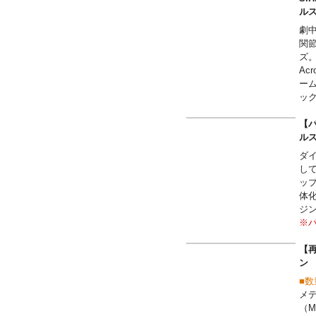
■収録
ル
【
劇
●
関
ー
ズ。
ノ
Ac
●
ー
ベ
ッ
【パ
ル
ダ
して
ッ
体
ジ
※
【再
■
メ
（