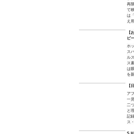
限定
再
サイズ
て
は
え
【
ピー
ホ
ス
ル
ス
は
を
さ
ス
【
ブ
ア
キ
一
エ
二
可
と
※
記
ご
ス
注
誌
※
S.