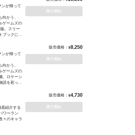
マンが帰って
売り切れ
ち向かう、
ーベルゲームズの
華版。スリー
トブックには
等が収録予
お届けしま
8,250
販売価格：
¥
マンが帰って
売り切れ
せん。
ち向かう、
入荷となる場
ーベルゲームズの
備、ロケーシ
 development
物語を彩っ
tor
4,730
販売価格：
¥
ase, and a
せん。
 exciting new
入荷となる場
売り切れ
徹底紹介する
e inimitable
パワーラン
en to
opment of
数々のキャラ
 creation of
haracters,
 in the
l accompanied
-heads