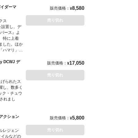
stroy their
 Wars:
パイダーマ
8,580
販売価格：
rvel's
¥
this dynamic
を手掛けている。
d the wall-
raordinary
arvel's
r-Fan!
売り切れ
クス
by
ok』『DC:
を設置し、デ
版物を執筆。
ーバース』よ
rvel's
、特に上着
behind the
ました。ほか
Spider-Fan!
「ハマリ」が
DER-MAN
y DCWJ デ
17,050
販売価格：
¥
売り切れ
上げられたス
躍し、数多く
ック・チュウ
ト化されまし
として知られ
 アクション
5,800
販売価格：
¥
のアートプリ
売り切れ
ルレジェン
タイルなどの