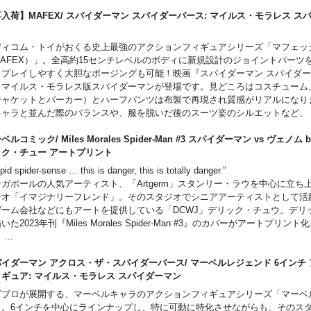
著】ダニエル・ウォレス、メラニー・スコット
comments from the game's creative team!
g, jump, and glide across Marvel's New York, the iconic villains threaten to de
ニエル・ウォレス[著]……作家。ニューヨーク・タイムズ紙のベストセラー『Star
入荷】MAFEX/ スパイダーマン スパイダーバース: マイルス・モラレス ス
k Horse Books and Marvel Games have joined forces to present The Art of Ma
s, their city, and the ones they love. Now readers can explore the creation of 
e New Essential Guide to Characters』など数多くのコミックス関連書籍
ン
er-Man 2. This passionately designed set celebrates the art and artistry behin
entry in the Spider-Man video game series-from unforgettable characters, ext
ラニー・スコット[著]……作家。『Black Widow: Secrets of a Super-Sy』、『M
lers and their exploits, and provides fascinating insights to amaze any Spide
ディコム・トイがおくる史上最強のアクションフィギュアシリーズ「マフェッ
pment, breathtaking locales, thrilling storyboards, and more-all accompanied 
atest Comic』『DC Ultimate Character Guide』『Marvel Ultimate Fact Bo
MAFEX）」。全高約15センチレベルのボディに新規設計のジョイントパーツ
ments from the game's creative team!
solutely Everything You Need to Know』など、さまざまなコミック関連出
スプレイしやすく大胆なポージングも可能！映画『スパイダーマン スパイダ
k Horse Books and Marvel Games have joined forces to present The Art of Ma
、マイルス・モラレス版スパイダーマンが登場です。見どころはコスチューム
er-Man 2. This passionately designed volume celebrates the art and artistry 
ジャケットとパーカー）とハーフパンツは布製で再現され質感がリアルになり
 Crawlers and their exploits, and provides fascinating insights to amaze any 
キャラと並んだ際のバランスや、服を脱いだ後のスーツ姿のシルエットなど、
マイルス・モラレス専用素体を採用！頭部は全4種、いたれりつくせりな『SPI
TO THE SPIDER-VERSE』アイテムとなりました。
ベルコミック/ Miles Morales Spider-Man #3 スパイダーマン vs ヴェノム b
ック・チュー アートプリント
pid spider-sense … this is danger, this is totally danger.”
ガポールの人気アーティスト、「Artgerm」スタンリー・ラウを中心に立ち
ジオ「イマジナリーフレンド」。そのスタジオでシニアアーティストとして活
ゲーム会社などにもアートを提供している「DCWJ」デリック・チュウ。デリ
いた2023年刊『Miles Morales Spider-Man #3』のカバーがアートプリン
。
こちらの商品はプリントのみとなります。フレームは付属しません。
オリティコントロールなどのため製作数を限定し、貴重なコレクターアイテム
イダーマン アクロス・ザ・スパイダーバース/ マーベルレジェンド 6インチ
サイドショウのアートプリントシリーズ。今まであまり正式流通しなかったこ
ィギュア: マイルス・モラレス スパイダーマン
トが、サイドショーの協力によりここ日本でも購入が可能に！
ズブロが展開する、マーベルキャラのアクションフィギュアシリーズ「マーベ
」。6インチを中心にラインナップし、特に可動に特化させながらも、そのス