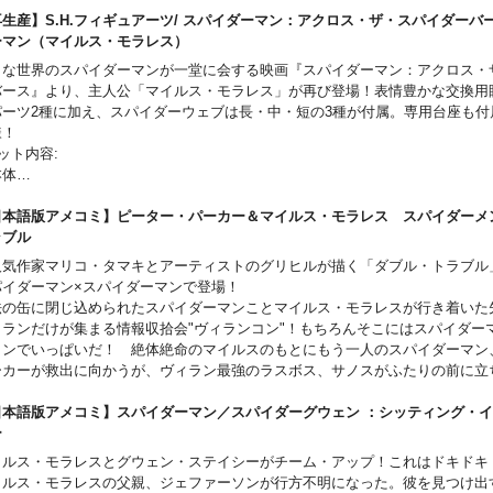
 (1) pair of crawling hands (L&R)
録作品: 『MILES MORALES: SPIDER-MAN』#7-10、『FREE COMIC BOOK 
生産】S.H.フィギュアーツ/ スパイダーマン：アクロス・ザ・スパイダーバー
e (1) pair of web shooting hands (L&R)
IDER-MAN/VENOM) 』#1
ーマン（マイルス・モラレス）
著】サラディン・アーメッド他［作］/ ハビエル・ガロン他［画］
々な世界のスパイダーマンが一堂に会する映画『スパイダーマン：アクロス・
CESSORIES:
サラディン・アーメッド［作］……コミックライター／小説家。マーベルでの
バース』より、主人公「マイルス・モラレス」が再び登場！表情豊かな交換用
(1) posable wired web line
ブラックボルト』誌で2018年のアイズナー賞を受賞。
パーツ2種に加え、スパイダーウェブは長・中・短の3種が付属。専用台座も付
 (4) web lines (attach to wrists):
ハビエル・ガロン［画］……スペイン出身のアーティスト。マーベルでは『ア
様！
 (1) pair of long triple shot web (L&R)
』『スパイダーマン』『X-MEN』など数々の人気作品に携わっている。
ット内容:
e (1) medium web (L)
吉川 悠［訳］……翻訳家、ライター。アメコミ関連の執筆を行いながら翻訳を
本体
e (1) long web (R)
に『インビンシブル・アイアンマン：アイアンハート2／リリの選択』『キャ
交換用手首左右各4種
e (1) Spider Sense FX
カ：トゥルース』などがある。
交換用眼パーツ左右
日本語版アメコミ】ピーター・パーカー＆マイルス・モラレス スパイダーメ
e (1) comic book
 2024 MARVEL
交換用頭部2種
ラブル
 (1) One:12 Collective display base with logo
交換用首パーツ
 (1) One:12 Collective adjustable display post
人気作家マリコ・タマキとアーティストのグリヒルが描く「ダブル・トラブル
パイダーウェブ3種(長・中・短)
パイダーマン×スパイダーマンで登場！
STAGE一式
法の缶に閉じ込められたスパイダーマンことマイルス・モラレスが行き着いた
024 MARVEL © 2024 SPAI
ィランだけが集まる情報収拾会"ヴィランコン"！もちろんそこにはスパイダー
ランでいっぱいだ！ 絶体絶命のマイルスのもとにもう一人のスパイダーマン
ーカーが救出に向かうが、ヴィラン最強のラスボス、サノスがふたりの前に立
…。ヒーロー？友達？それとも相棒？ふたりのスパイダーマンが繰り広げる痛
作品: 『Peter Parker & Miles Morales: Spider-Men Double Trouble 』#1-4、
日本語版アメコミ】スパイダーマン／スパイダーグウェン ：シッティング・
 &Venom: Double Trouble 』#1
リー
著】マリコ・タマキ、ビタ・アヤラ［作］/ グリヒル［画］
イルス・モラレスとグウェン・ステイシーがチーム・アップ！これはドキドキ
マリコ・タマキ［作］……カナダ出身のライター。彼女の作品は各方面で高い
イルス・モラレスの父親、ジェファーソンが行方不明になった。彼を見つけ出