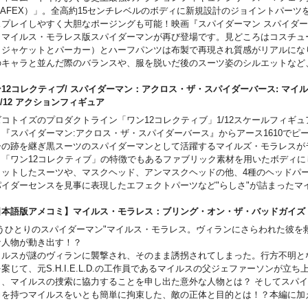
MAFEX）」。全高約15センチレベルのボディに新規設計のジョイントパーツ
スプレイしやすく大胆なポージングも可能！映画『スパイダーマン スパイダ
、マイルス・モラレス版スパイダーマンが再び登場です。見どころはコスチュ
（ジャケットとパーカー）とハーフパンツは布製で再現され質感がリアルにな
のキャラと並んだ際のバランスや、服を脱いだ後のスーツ姿のシルエットなど
いマイルス・モラレス専用素体を採用！頭部は全4種、いたれりつくせりな『SP
N INTO THE SPIDER-VERSE』アイテムとなりました。
12コレクティブ/ スパイダーマン：アクロス・ザ・スパイダーバース: マイ
1/12 アクションフィギュア
ズコトイズのプロダクトライン「ワン12コレクティブ」1/12スケールフィギ
、『スパイダーマン:アクロス・ザ・スパイダーバース』からアース1610でピ
ーの跡を継ぎ黒スーツのスパイダーマンとして活躍するマイルズ・モラレスが
。「ワン12コレクティブ」の特徴でもあるファブリック素材を用いたボディに
ィットしたスーツや、マスクヘッド、アンマスクヘッドの他、4種のヘッドパ
パイダーセンスを見事に表現したエフェクトパーツなど"らしさ"が詰まったマ
能できるアイテム。『スパイダーマン：ビヨンド・ザ・スパイダーバース』を
躍と併せて、ぜひご注目を。
日本語版アメコミ】マイルス・モラレス：ブリング・オン・ザ・バッドガ
セット内容：
もうひとりのスパイダーマン"マイルス・モラレス。ヴィランにさらわれた彼を
:12 Collective body
な人物が動き出す！？
 (4) interchangeable head portraits
イルスが謎のヴィランに襲撃され、そのまま誘拐されてしまった。行方不明と
(10) interchangeable hands:
案じて、元S.H.I.E.L.D.の工作員であるマイルスの父ジェファーソンが立ち
 (1) pair of fists (L&R)
、マイルスの捜索に協力することを申し出た意外な人物とは？ そしてスパイダーマンの
 (1) pair of holding hands (L&R)
力を持つマイルスをいとも簡単に拘束した、敵の正体と目的とは！？本編に加
e (1) pair of posing hands (L&R)
性ヒーロー「スターリング」のオリジンストーリーも収録した、シリーズ待望