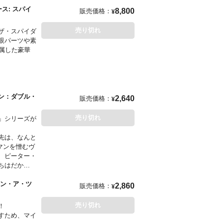
DAY 2019
ス: スパイ
8,800
販売価格：
¥
売り切れ
ザ・スパイダ
デビュー作
眼パーツや素
属した豪華
ベンジャー
手がける。訳
プテン・アメ
ン：ダブル・
2,640
販売価格：
¥
売り切れ
」シリーズが
先は、なんと
マンを憎むヴ
、ピーター・
ちはだか
快コメディ！
『Spider-
イン・ア・ツ
2,860
販売価格：
¥
売り切れ
！
評価を得てお
すため、マイ