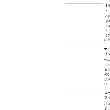
【
by 
swin
●ダ
【再
Dar
live
Th
Spid
new 
●メ
craw
メ
equi
Gre
（
com
Ab
ィ
Dar
り
Spid
（
Wall
の
良い
IN
マー
リ
“Stu
シン
タ
の
が描
た
※
ク
スパ
る
フ
ン
ハ
ド