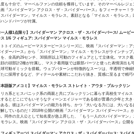
数: 200
限度も十分で、マーベルファンの信頼を獲得しています。そのマーベルレジェ
: 457.2mm x 609.6mm / 18 x 24”
映画『スパイダーマン アクロス・ザ・スパイダーバース』をフィーチャー！
「スパイダーマン」マイルス・モラレス。素顔となる「マイルス・モラレス」
用ハンドパーツが付属。
お一人様1点限り】スパイダーマン アクロス・ザ・スパイダーバース/ ムービ
ス 1/6 フィギュア: スパイダーマン マイルス・モラレス
ットトイズのムービーマスターピースシリーズに、映画『スパイダーマン：ア
パイダーバース』から「スパイダーマン」マイルス・モラレスがラインナップ
スを、全高約29センチ、30箇所以上可動のフィギュアとして立体化。マスク
素顔の頭部計2種が付属し、マスク着用版では眼部パーツと使った表情演出も
眼球可動ギミックを搭載。ウェブパターンが特徴的なスーツは、半透明で伸縮
新たに採用するなど、ディテールや素材にこだわり抜き、質感に至るまで精巧
らにジャケット、ベスト＆パーカー、タンクトップ、スニーカーが付属し、私
が再現可能。アクセサリーとしてコミック、長さや形状がそれぞれ異なるスパ
日本語版アメコミ】マイルス・モラレス ストレイト・アウタ・ブルックリ
、スパイダーセンスを再現したグラフィックカード、豊富な差し替え用ハンド
フリカ系とヒスパニック系の両親と共にブルックリンに暮らす高校生マイルス
シブルピラー型台座が付属。両面で切り替えることができるバックボードも用
見するとどこにでもいそうなティーンエイジャーである彼が普通の少年と大き
フェクトパーツでさらなるを使用することで、マルチバースをイメージしたデ
つある。彼はスパイダーマンの能力を持ち、かつ「大いなる力には、大いなる
能。
理解しているのだ！2018年公開の映画『スパイダーマン スパイダーバース』
こちらの商品はお一人様1点までのご予約・注文とさせていただきます。お一
録。同作の主人公として知名度が急上昇した、「もう一人のスパイダーマン」
予約、同住所でのご予約・注文が確認されましたらキャンセルとさせていただ
・モラレス。映画『スパイダーマン アクロス・ザ・スパイダーバース』公開
意ください。
が待望の翻訳です！
「スパイダーバース」フェア・ご購入者特典オリジナルポストカード1種付属
H.フィギュアーツ/ スパイダーマン アクロス・ザ・スパイダーバース: スパイ