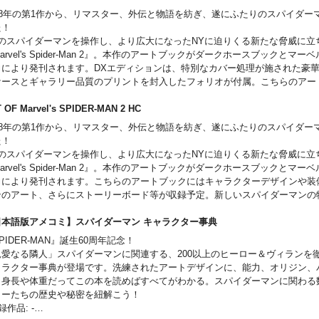
トが、サイドショーの協力によりここ日本でも購入が可能に！
018年の第1作から、リマスター、外伝と物語を紡ぎ、遂にふたりのスパイダー
た！
: 304.8mm x 457.2mm / 16 x 24”
人のスパイダーマンを操作し、より広大になったNYに迫りくる新たな脅威に立
arvel's Spider-Man 2』。本作のアートブックがダークホースブックとマ
力により発刊されます。DXエディションは、特別なカバー処理が施された豪
ケースとギャラリー品質のプリントを封入したフォリオが付属。こちらのアー
ャラクターデザインや装備、ロケーションのアート、さらにストーリーボード
。新しいスパイダーマンの物語を彩った、数々のアートをスパイダーファンに
 OF Marvel's SPIDER-MAN 2 HC
。
018年の第1作から、リマスター、外伝と物語を紡ぎ、遂にふたりのスパイダー
全文英語です。
た！
日本国内版が発表される可能性もございますが、予約後のキャンセルは承れま
人のスパイダーマンを操作し、より広大になったNYに迫りくる新たな脅威に立
この商品は入荷数の減数などによりご予約をキャンセル頂く場合や、分納での
arvel's Spider-Man 2』。本作のアートブックがダークホースブックとマ
がございます。
力により発刊されます。こちらのアートブックにはキャラクターデザインや装
sling into action with a deluxe oversized hardcover art book chronicling the
ンのアート、さらにストーリーボード等が収録予定。新しいスパイダーマンの
arvel's Spider-Man 2 through never-before-seen concept art and intimate crea
、数々のアートをスパイダーファンにお届けします。
mentary.
全文英語です。
日本語版アメコミ】スパイダーマン キャラクター事典
 deluxe edition set includes an exclusive cover treatment, a decorative slipc
日本国内版が発表される可能性もございますが、予約後のキャンセルは承れま
PIDER-MAN』誕生60周年記念！
o enclosing a gallery-quality print.Peter Parker and Miles Morales return for an
この商品は入荷数の減数などによりご予約をキャンセル頂く場合や、分納での
親愛なる隣人」スパイダーマンに関連する、200以上のヒーロー＆ヴィランを
nture in the critically acclaimed Marvel's Spider-Man video game saga. As th
がございます。
ャラクター事典が登場です。洗練されたアートデザインに、能力、オリジン、
heads swing, jump, and glide across Marvel's New York, iconic villains threat
sling into action with an oversized hardcover art book chronicling the devel
、身長や体重だってこの本を読めばすべてがわかる。スパイダーマンに関わる
roy their lives, their, city and the ones they love. Now readers can explore the
el's Spider-Man 2 through never-before-seen concept art and intimate creator
ターたちの歴史や秘密を紐解こう！
 dynamic new entry in the Spider-Man video game series-from unforgettable c
entary. Peter Parker and Miles Morales return for an exciting new adventure
録作品: -
aordinary equipment, breathtaking locales, thrilling storyboards, and more-al
ically acclaimed Marvel's Spider-Man video game saga. As the inimitable web