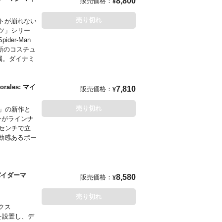
8,800
販売価格：
¥
売り切れ
トが崩れない
のファンタジ
ツ」シリー
ゴー賞ベスト
er-Man
が最新のコスチュ
ベルでは『ア
属。ダイナミ
いる。
rales: マイ
7,810
販売価格：
¥
売り切れ
」の新作と
ーマンがラインナ
センチで立
動感あるポー
パイダーマ
8,580
販売価格：
¥
売り切れ
クス
を設置し、デ