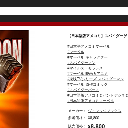
【日本語版アメコミ】スパイダー
#日本語アメコミマーベル
#マーベル
#マーベル キャラクター
#スパイダーマン
#マイルス・モラレス
#マーベル 映画＆アニメ
#東映TVシリーズ スパイダーマン
#マーベル 原作コミック
#スパイダーバース
#日本語版アメコミ＆バンドデシネ
#日本語版アメコミマーベル
メーカー：
ヴィレッジブックス
参考価格：
¥
8,800
8,800
販売価格：
¥