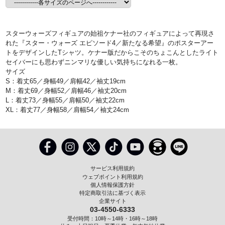
スターウォーズフィギュアの始祖ケナー社のフィギュアによって再現さ
れた『スター・ウォーズ エピソード4／新たなる希望』のポスターアー
トをデザインしたTシャツ。ケナー版だからこそのちょこんとしたライト
セイバーにも思わずニンマリな優しい気持ちになれる一枚。
サイズ
S：着丈65／身幅49／肩幅42／袖丈19cm
M：着丈69／身幅52／肩幅46／袖丈20cm
L：着丈73／身幅55／肩幅50／袖丈22cm
XL：着丈77／身幅58／肩幅54／袖丈24cm
サービス利用規約
ウェブポイント利用規約
個人情報保護方針
特定商取引法に基づく表示
企業サイト
03-4550-6333
受付時間：10時～14時・16時～18時