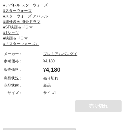
#アパレル スターウォーズ
#スターウォーズ
#スターウォーズ アパレル
#海外映画 海外ドラマ
#SF映画＆ドラマ
#Tシャツ
#映画＆ドラマ
#『スターウォーズ』
メーカー：
プレミアムバンダイ
参考価格：
¥
4,180
4,180
販売価格：
¥
商品状況：
売り切れ
商品状態：
新品
サイズ：
サイズL
売り切れ