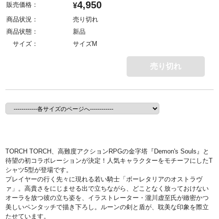
4,950
販売価格：
¥
商品状況：
売り切れ
商品状態：
新品
サイズ：
サイズM
売り切れ
TORCH TORCH、高難度アクションRPGの金字塔『Demon's Souls』と
待望の初コラボレーションが決定！人気キャラクターをモチーフにしたT
シャツ5型が登場です。
プレイヤーの行く先々に現れる若い騎士「ボーレタリアのオストラヴ
ァ」。高貴さをにじませる出で立ちながら、どことなく放っておけない
オーラを放つ彼の立ち姿を、イラストレーター・瀧川虚至氏が緻密かつ
美しいペンタッチで描き下ろし。ルーンの剣と盾が、耽美な印象を際立
たせています。