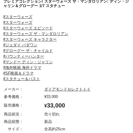
プレミアコレクション/ スターウォーズ ザ・マンダロリアン: ディン・ジ
ャリン＆グローグー 1/7 スタチュー
#スターウォーズ
#スターウォーズ
#スターウォーズ エピソード
#スターウォーズ ザ・マンダロリアン
#スターウォーズ キャラクター
#ジェダイ パダワン
#グローグー ザ・チャイルド
#バウンティーハンター
#マンドー ディン・ジャリン
#海外映画 海外ドラマ
#SF映画＆ドラマ
#スタチュー＆バスト
メーカー：
ダイアモンドセレクトトイ
参考価格：
¥
33,000
33,000
販売価格：
¥
商品状況：
売り切れ
商品状態：
新品
サイズ：
全高約25cm