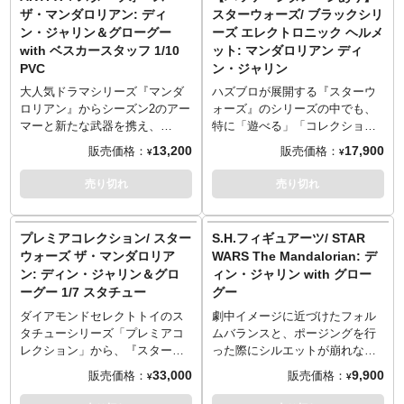
（内金確認をもってご予約受付
リンがフィギュリンとして登場
ルセランゴール社の手によりカ
ザ・マンダロリアン: ディ
スターウォーズ/ ブラックシリ
とさせていただきます）。
です。誇りを重んじるマンダロ
ードケースとなって登場。深く
ン・ジャリン＆グローグー
ーズ エレクトロニック ヘルメ
■残りの商品代金につきましては
リアンの教義に従い、フォース
鈍色の輝き放つピューターが忠
with ベスカースタッフ 1/10
ット: マンダロリアン ディ
入荷後に支払いいただきます。
の力を秘めたザ・チャイルドを
実な造形でベスカーをリアルス
PVC
ン・ジャリン
■商品入荷のご案内後に通常どお
命懸けで守り、戦い抜くマンド
ケールに再現!カードホルダーと
り配送指示をお願いします。
ー。覚悟を感じるその勇姿をピ
いうサプライズ機能も備えるコ
大人気ドラマシリーズ『マンダ
ハズブロが展開する『スターウ
■スマートフォンでご予約の場合
ューターの重厚な造形美によっ
レクション随一のアイテムの誕
ロリアン』からシーズン2のアー
ォーズ』のシリーズの中でも、
はご予約後に別途内金のご案内
て再現。足元にはしっかりとグ
生です。
マーと新たな武器を携え、
特に「遊べる」「コレクション
メールをお送りします。
ローグーの姿も再現していま
※この商品は入荷数の減数など
ARTFX+シリーズに再登場しま
しやすい」「高品質」で人気の
13,200
17,900
販売価格：
販売価格：
¥
¥
■お客様都合による本商品の返
す。世界限定1500体。シリアル
によりご予約をキャンセル頂く
す。 今回はグローグーとともに
ブラックシリーズ。その中でレ
品・キャンセルは一切受付でき
ナンバー、シリアル証明書付。
場合や、分納での入荷となる場
旅をする姿をイメージ、右手に
プリカ並のクオリティをみせる
売り切れ
売り切れ
ません。
※この商品は入荷数の減数など
合がございます。
はベスカー製の槍を持ち、左腕
ヘルメットシリーズから新作登
によりご予約をキャンセル頂く
ロイヤルセランゴール社は、
にはグローグーを抱え、歩く姿
場です。こちらは『STAR
場合や、分納での入荷となる場
1885年にマレーシアにて創設さ
が印象的な仕上がりになってい
WARS THE MANDALORIAN』
プレミアコレクション/ スター
S.H.フィギュアーツ/ STAR
合がございます。
れた、マレーシア王室ご用達の
ます。 1/10スケールながら、詳
の主人公、「マンドー」ことデ
ウォーズ ザ・マンダロリア
WARS The Mandalorian: デ
老舗錫（スズ）メーカー。
細なディテールを再現しまし
ィン・ジャリンのヘルメット！
ン: ディン・ジャリン＆グロ
ィン・ジャリン with グロー
～ご注意事項～以下ご了承の上
世界最大手の錫メーカー ロイヤ
た。 足裏のマグネットで鉄板入
マンダロアの戦士「マンダロリ
ーグー 1/7 スタチュー
グー
ご予約をお願いいたします～
ルセランゴール社の熟練工のハ
りスクエア型台座で自由に展示
アン」が使う、独特な形状のヘ
■発売時期につきましては予定と
ンドメイドによって、ライフス
可能。
ルメット。ボバ・フェットのデ
ダイアモンドセレクトトイのス
劇中イメージに近づけたフォル
なりますため、大幅に遅れや前
タイルに合わせた、高純度の錫
ザインとは違う、劇中の意匠を
タチューシリーズ「プレミアコ
ムバランスと、ポージングを行
倒しとなる場合もございます。
製品が生み出されており、オリ
忠実に再現しています。ABS/プ
レクション」から、『スターウ
った際にシルエットが崩れない
■ご予約いただいた時点で、商品
ジナリティあふれるそのデザイ
ラスチック製ながら、金属のそ
ォーズ マンダロリアン』のディ
関節構造、その二つを兼ね備
33,000
9,900
販売価格：
販売価格：
¥
¥
代金のうち「\20,000」を内金と
ンは、各国から評価され、国際
れをおもわせる綺麗な表面加
ン・ジャリン＆グローグーがラ
え、更なる進化を遂げた次世代
してお支払いをお願いします
的にも著名な賞を受賞し続けて
工！美しい曲線も相まって、芸
インナップしました。「マンド
「S.H.フィギュアーツ」シリー