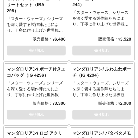
ローグーの姿が！裏面にもマン
ーホルダー。
リートセット（IBA
244）
ダロリアンのマークと「THIS IS
298）
THE WAY」の文字がデザインさ
「スター・ウォーズ」シリーズ
れています。
を深く愛する製作陣たちによ
「スター・ウォーズ」シリーズ
り、丁寧に作り上げた世界観と
を深く愛する製作陣たちによ
ストーリーによって世界中の多
り、丁寧に作り上げた世界観と
くのファンを魅了しているスピ
ストーリーによって世界中の多
6,400
3,520
販売価格：
販売価格：
¥
¥
ンオフドラマ『マンダロリア
くのファンを魅了しているスピ
ン』から実用性の高いグッズが
ンオフドラマ『マンダロリア
売り切れ
売り切れ
続々と登場！こちらは、凹凸の
ン』から実用性の高いグッズが
あるキャンバス地風の素材に劇
続々と登場！こちらは、可愛ら
中シーンがプリントされたキャ
しいグローグーを中心としたフ
マンダロリアン/ ポーチ付きエ
マンダロリアン/ ふわふわポー
ンバスカード4種。裏面には組み
ワッと素材の缶バッチ。通常は
コバッグ（IG 4296）
チ（IG 4294）
立てて飾れる簡易スタンドも付
ブラインド形式ですが、こちら
いているので気軽にディスプレ
「スター・ウォーズ」シリーズ
「スター・ウォーズ」シリーズ
は全8種のコンプリートセットに
イが可能です。
を深く愛する製作陣たちによ
を深く愛する製作陣たちによ
なっています。
り、丁寧に作り上げた世界観と
り、丁寧に作り上げた世界観と
ストーリーによって世界中の多
ストーリーによって世界中の多
3,300
2,900
販売価格：
販売価格：
¥
¥
くのファンを魅了しているスピ
くのファンを魅了しているスピ
ンオフドラマ『マンダロリア
ンオフドラマ『マンダロリア
売り切れ
売り切れ
ン』から実用性の高いグッズが
ン』から実用性の高いグッズが
続々と登場！こちらは、グロー
続々と登場！こちらは、シルバ
グーと一緒にお買い物やお出か
ーでフワッとした素材に、ボ＝
マンダロリアン/ ロゴ アクリ
マンダロリアン/ パタパタメモ
けに！？ポーチも付いたキュー
カターン、マンドー、アーマラ