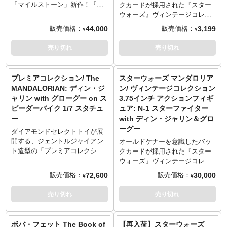
せるようにジョイントパーツは
装備品にはウェザリング塗装を
「マイルストーン」新作！『ス
クカードが採用された『スター
新構造となっています。また、
追加し、グローグーの愛らしい
ターウォーズ』のスピンオフ作
ウォーズ』ヴィンテージコレク
マントにもワイヤーを内蔵し、
顔立ちやベージュの衣服など細
品「マンダロリアン」から、デ
ションの3.75インチフィギュ
44,000
3,199
販売価格：
販売価格：
¥
¥
リアルなポージングが可能。グ
部に至るまで精巧に再現。腕は
ィン・ジャリンがラインナップ
ア。こちらは、Disney+配信の
ローグーのプラムは「シーズン
差し替えることでダークセーバ
です。今回はシーンズ3でのディ
人気ドラマ『ザ・マンダロリア
売り切れ
売り切れ
3」に出てきた新デザインで立体
ー装備にも。
ン・ジャリン、ベスカーアーマ
ン』から、モラックにてトラン
化。グルーグーの顔や下半身パ
ーにブラスター、そして左手に
スポート・トルーパーに変装し
ーツを取り替えることで可愛ら
はダークセーバーを装備した姿
たディン・ジャリンを3.75イン
プレミアコレクション/ The
スターウォーズ マンダロリア
しい彼の豊かな表情を再現。耳
を、1/6スケール、全高約33セン
チスケールで再現したアイテ
MANDALORIAN: ディン・ジ
ン/ ヴィンテージコレクション
も上下に可動可能。償いのため
チのスタチューとして再現しま
ム。小型ながらも約15箇所の可
ャリン with グローグー on ス
3.75インチ アクションフィギ
に、マンダロア惑星の鉱山内の
した。足元は岩場をチョイス
動ポイントを擁し、細部まで再
ピーダーバイク 1/7 スタチュ
ュア: N-1 スターファイター
泉から水を回収して、アーマラ
し、シンプルながらもしっかり
現。武器としてブラスター・ピ
ー
with ディン・ジャリン＆グロ
ーに証拠として取り出してきた
とした存在感に！
ストルが付属し、アクセサリー
ーグー
水筒も付属。
※この商品は入荷数の減数など
として着脱可能なヘルメットが
ダイアモンドセレクトトイが展
[セット内容]マンダロリアン本体
によりご予約をキャンセル頂く
付属。1970年代にケナー社が発
開する、ジェントルジャイアン
オールドケナーを意識したバッ
×1、交換用手首左5種右7種、グ
場合や、分納での入荷となる場
売していたシリーズを彷彿とさ
ト造型の「プレミアコレクショ
クカードが採用された『スター
ローグー本体×1、グローグー用
合がございます。
せるパッケージデザインもたま
ン」にマンドーが登場！シーズ
ウォーズ』ヴィンテージコレク
交換用胴体×1、グローグー用交
りません。
ン2のメインビジュアルで見せた
ションの3.75インチフィギュ
72,600
30,000
販売価格：
販売価格：
換用頭部×1、グローグー用プラ
¥
¥
スウープで駆けるシチュエーシ
ア。Disney+配信の人気ドラマ
ム一式、ジェットパック×1、ダ
ョンにフォーカスを当てて、躍
『ザ・マンダロリアン』から、
売り切れ
売り切れ
ークセイバー×1、ライフル×1、
動感あふれる仕上がりになりま
「マンドー」ディン・ジャリン
ライフル用ストラップパーツ一
した。片足を軸にしたターンの
の愛機「N-1スターファイター」
式、ブラスター×1、水筒×1、ジ
瞬間をチョイスすることで、動
がラインナップしました！3.75
ボバ・フェット The Book of
【再入荷】スターウォーズ
ェットパック用エフェクトパー