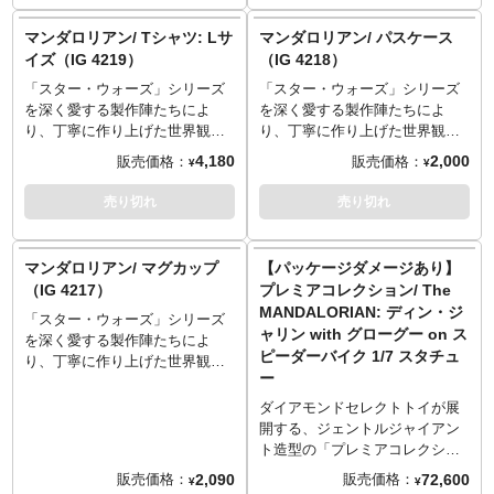
スマートフォンと大切なグロー
続々と登場！こちらは、グロー
グーをマンドー気分で肩から下
グー＆マンドーの愛らしすぎる
マンダロリアン/ Tシャツ: Lサ
マンダロリアン/ パスケース
げられるスマホショルダースト
MANGAテイスト1コマを切り取
イズ（IG 4219）
（IG 4218）
ラップ。
ったアクリルキーホルダー。通
「スター・ウォーズ」シリーズ
「スター・ウォーズ」シリーズ
常はブラインド形式ですが、こ
を深く愛する製作陣たちによ
を深く愛する製作陣たちによ
ちらは全10種のコンプリートセ
り、丁寧に作り上げた世界観と
り、丁寧に作り上げた世界観と
ット！我らの道！
ストーリーによって世界中の多
ストーリーによって世界中の多
4,180
2,000
販売価格：
販売価格：
¥
¥
くのファンを魅了しているスピ
くのファンを魅了しているスピ
ンオフドラマ『マンダロリア
ンオフドラマ『マンダロリア
売り切れ
売り切れ
ン』から実用性の高いグッズが
ン』から実用性の高いグッズが
続々と登場！こちらは、なんと
続々と登場！こちらは、グロー
も可愛らしいMANGAテイスト
グーが眠るポット型パスケー
マンダロリアン/ マグカップ
【パッケージダメージあり】
のグローグーが前面にデザイン
ス。すやすや眠るグローグーを
（IG 4217）
プレミアコレクション/ The
されたTシャツ。グローグーとマ
見るたびに心に癒しが広がる素
MANDALORIAN: ディン・ジ
「スター・ウォーズ」シリーズ
ンド―の関係性にほっこり必
敵なデザイン。
ャリン with グローグー on ス
を深く愛する製作陣たちによ
須！
ピーダーバイク 1/7 スタチュ
り、丁寧に作り上げた世界観と
ー
ストーリーによって世界中の多
くのファンを魅了しているスピ
ダイアモンドセレクトトイが展
ンオフドラマ『マンダロリア
開する、ジェントルジャイアン
ン』から実用性の高いグッズが
ト造型の「プレミアコレクショ
続々と登場！こちらは、
ン」にマンドーが登場！シーズ
2,090
72,600
販売価格：
販売価格：
¥
¥
MANGAテイストがなんとも可
ン2のメインビジュアルで見せた