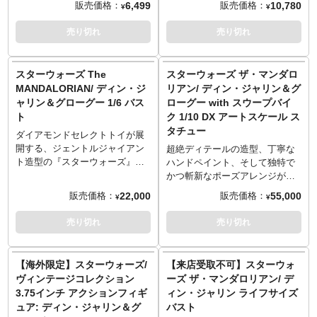
6,499
10,780
販売価格：
販売価格：
¥
¥
～ご注意事項～以下ご了承の上
術的です。取り外し可能な、
ョイントパーツを設置し、ディ
（3.75インチ）よりも大型の6イ
ご予約をお願いいたします～
LED内蔵のタクティカルライト
スプレイしやすく大胆なポージ
ンチでフィギュア化され、可動
売り切れ
売り切れ
■発売時期につきましては予定と
を側面に装備。ヘルメットを逆
ングも可能！『スターウォー
やペイントにこだわった魅力的
なりますため、大幅に遅れや前
さにすることで点灯するデュア
ズ』の大人気ドラマシリーズ
な仕様です。中にはマニアック
倒しとなる場合もございます。
ルライトも内側に設置し、内側
『ザ・マンダロリアン』から、
なセレクトのキャラも！
スターウォーズ The
スターウォーズ ザ・マンダロ
■ご予約いただいた時点で、商品
（裏）でも手を抜かないディテ
「マンドー」ディン・ジャリン
ゲーム『スターウォーズ ザ・マ
MANDALORIAN/ ディン・ジ
リアン/ ディン・ジャリン＆グ
代金のうち「\20,000」を内金と
ールは見どころです。
とグローグーがバージョン2とし
ンダロリアン』に登場するモラ
ャリン＆グローグー 1/6 バス
ローグー with スウープバイ
してお支払いをお願いします
て帰ってきました！シーズン2の
ック版ディン・ジャリンを、全
ト
ク 1/10 DX アートスケール ス
（内金確認をもってご予約受付
イメージとなったアーマーは新
高約15センチのアクションフィ
タチュー
とさせていただきます）。
規造形で、ベスカースピアーや
ギュアとして立体化。アクセサ
ダイアモンドセレクトトイが展
■残りの商品代金につきましては
ダークセイバーなどの武器、ホ
リーとしてブラスターピスト
開する、ジェントルジャイアン
超絶ディテールの造型、丁寧な
入荷後に支払いいただきます。
イッスリングバードや火炎放射
ル、着脱可能なトランスポート
ト造型の『スターウォーズ』バ
ハンドペイント、そして独特で
■商品入荷のご案内後に通常どお
などのエフェクトパーツが付属
トルーパーのヘルメットが付
ストシリーズ新作！Disney+の
かつ斬新なポーズアレンジが魅
り配送指示をお願いします。
します。注目のマンドー頭部は3
属。
配信ドラマ『The
力のブラジル発メーカー「アイ
22,000
55,000
販売価格：
販売価格：
■スマートフォンでご予約の場合
¥
¥
種用意され、演じるペドロ・パ
MANDALORIAN』から、主人公
アンスタジオ」。そのアイアン
はご予約後に別途内金のご案内
スカルの素顔も待望のラインナ
の「マンドー」ディン・ジャリ
スタジオが展開する1/10スケー
売り切れ
売り切れ
メールをお送りします。
ップ。さらに！グローグーは可
ンと「ザ・チャイルド」グロー
ルの「アートスケール」シリー
■お客様都合による本商品の返
動タイプ、バッグに入った無可
グが1/6スケールにてバスト化で
ズから、『スターウォーズ ザ・
品・キャンセルは一切受付でき
動タイプの2種と、ボリュームた
す。小脇に抱えられたグローグ
マンダロリアン』のディン・ジ
【海外限定】スターウォーズ/
【来店受取不可】スターウォ
ません。
っぷりのセット内容です。
ーの手を見ると、マンドーの指
ャリンがラインナップです。ス
ヴィンテージコレクション
ーズ ザ・マンダロリアン/ デ
を握ろうとしているようなモー
ウープバイクに搭乗時の「マン
3.75インチ アクションフィギ
ィン・ジャリン ライフサイズ
ション。二人の絆が垣間見れる
ドー」を全幅約45センチの、
ュア: ディン・ジャリン＆グ
バスト
ようなバストは、限定となって
1/10スケールのスタチューとし