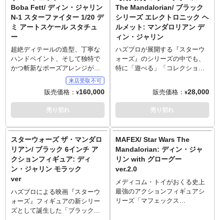
きのある瞬間を魅せるととも
インチスケールに合わせ大型化
Boba Fett/ ディン・ジャリン
The Mandalorian/ ブラック
ツ左右×1
に、浮遊感も両立させる演出は
された機体は、エンジンカバー
N-1 スターファイター 1/20 デ
シリーズ エレクトロニック ヘ
スタチューならではの醍醐味。
が取り外し出来るなど、細部に
ミ アートスケール スタチュ
ルメット: マンダロリアン デ
1/7スケール、全高約23センチ、
至るまで再現。パイロットとな
ー
ィン・ジャリン
全長約31センチというサイズ感
るマンドー、グローグーももち
も、その迫力と躍動感を加速さ
ろん付属し、コックピットに搭
超絶ディテールの造型、丁寧な
ハズブロが展開する『スターウ
せています。「座席付きのエン
乗可能です。ダークセーバー、
ハンドペイント、そして独特で
ォーズ』のシリーズの中でも、
ジン」と揶揄されることもある
ブラスターピストル、ベスカー
かつ斬新なポーズアレンジが魅
特に「遊べる」「コレクション
スウープの魅力は、装飾を取り
の槍、バイブロ＝ナイフ、背中
力のブラジル発メーカー「アイ
しやすい」「高品質」で人気の
払った無骨な姿。登場回数こそ
に取り付けられるジェットパッ
アンスタジオ」。そのアイアン
ブラックシリーズ。その中でレ
160,000
28,000
販売価格：
販売価格：
¥
¥
少なかったものの、旧三部作の
クなど豊富な専用アクセサリー
スタジオの1/20スケールシリー
プリカ並のクオリティをみせる
美術に通底する「ガラクタ感」
が付属する点には注目！特製ス
ズ「デミ・アートスケール」新
ヘルメットシリーズから新作登
売り切れ
売り切れ
を尊重したデザインを堪能でき
タンドを使い、飛行状態でのデ
作として、Disney+配信『The
場です。こちらは『STAR
る点も見どころのひとつです。
ィスプレイも可能です。パッケ
Book of Boba Fett』からディ
WARS THE MANDALORIAN』
※この商品は入荷数の減数など
ージは70年代にケナー社が発売
ン・ジャリンの愛機「N-1スター
の主人公、「マンドー」ことデ
スターウォーズ ザ・マンダロ
MAFEX/ Star Wars The
によりご予約をキャンセル頂く
していたシリーズを彷彿とさせ
ファイター」がラインナップで
ィン・ジャリンのヘルメット！
リアン/ ブラック 6インチ ア
Mandalorian: ディン・ジャ
場合や、分納での入荷となる場
るデザインを採用していていま
す。劇中の「N-1 スターファイ
マンダロアの戦士「マンダロリ
クションフィギュア: ディ
リン with グローグー
合がございます。
す。
ター」を、全長約60センチ、
アン」が使う、独特な形状のヘ
ン・ジャリン モラック
ver.2.0
1/20スケールのスタチューとし
ルメット。ボバ・フェットのデ
ver
て立体化。細部に至るまで精巧
ザインとは違う、劇中の意匠を
メディコム・トイがおくる史上
に造形、丁寧なハンドペイント
忠実に再現しています。ABS/プ
最強のアクションフィギュアシ
ハズブロによる映画『スターウ
など、こだわり抜いた仕上がり
ラスチック製ながら、金属のそ
リーズ「マフェックス
ォーズ』フィギュアの新シリー
に。コクピットにはディン・ジ
れをおもわせる綺麗な表面加
（MAFEX）」。全高約15センチ
ズとして誕生した「ブラック」
ャリンとグローグーが搭乗。
工！美しい曲線も相まって、芸
レベルのボディに新規設計のジ
シリーズ。ベーシックサイズ