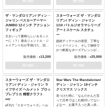
売り切れ
売り切れ
（内金確認をもってご予約受付
いる。
術的です。取り外し可能な、
ー」ことディン・ジャリンが、
ズ。ディズニープラスで配信中
とさせていただきます）。
LED内蔵のタクティカルライト
小脇のバッグでグローグーを運
の『マンダロリアン』シーズン2
■内金は同ページに記載しており
を側面に装備。ヘルメットを逆
んでいる姿を、全高約25センチ
より、主人公ディン・ジャリン
ザ・マンダロリアン/ ディン・
スターウォーズ ザ・マンダロ
ますURLからご注文ください。
さにすることで点灯するデュア
で再現しました。とっさの仕草
が再登場。っ今回は素顔頭部
ジャリン ベスカーアーマー
リアン/ ディン・ジャリン
■残りの商品代金につきましては
ルライトも内側に設置し、内側
だと思われる、グローグーを守
と、「ザ・チャイルド」グロー
JUMBO 12インチ アクション
1/10 バトルジオラマシリーズ
入荷後に支払いいただきます。
（裏）でも手を抜かないディテ
ろうとする左手の位置に、ダイ
グー、数々のオプションパーツ
フィギュア
アートスケール スタチュ
■商品入荷のご案内後に通常どお
ールは見どころです。
アモンドセレクト＆ジェントル
が付属する豪華仕様に。各部も
り配送指示をお願いします。
ー
※パッケージダメージあり
ジャイアントのこだわりが垣間
2020年バージョンから大きくリ
大きいって素晴らしいをモット
■スマートフォンでご予約の場合
見れます。
ニューアル。グローグーをはじ
ーに（？）過去ジェントル・ジ
超絶ディテールの造型、丁寧な
はご予約後に別途内金のご案内
※この商品は入荷数の減数など
め、素顔頭部、新しい槍型武
ャイアント社が手掛けた、旧三
ハンドペイント、そして独特で
メールをお送りします。
によりご予約をキャンセル頂く
器、グローグー用のバッグのパ
部作公開時にリリースされたフ
かつ斬新なポーズアレンジが魅
■お客様都合による本商品の返
場合や、分納での入荷となる場
ーツまで付属し、現時点の決定
ィギュアを大きくしてリリース
力のブラジル発メーカー「アイ
13,200
25,000
販売価格：
販売価格：
品・キャンセルは一切受付でき
¥
¥
合がございます。
版ともいえる内容に仕上げてい
する夢いっぱいのシリーズが、
アンスタジオ」。そのアイアン
ません。
ます。
ダイアモンドセレクト社に引き
スタジオが展開する1/10スケー
売り切れ
売り切れ
■海外への販売はライセンスによ
継がれ、遂に独自路線を歩み始
ルの「アートスケール」シリー
り不可となっております。
めたJUMBOシリーズ。ダースベ
ズから、『スターウォーズ ザ・
ロイヤルセランゴール社は、
イダーのコンセプトアートバー
マンダロリアン』の主人公であ
スターウォーズ ザ・マンダロ
Star Wars The Mandalorian/
1885年にマレーシアにて創設さ
ジョンに続きやってきたのが、
るディン・ジャリンがラインナ
れた、マレーシア王室ご用達の
リアン/ ディン・ジャリン ラ
ディン・ジャリン 19インチ
『ザ・マンダロリアン』からみ
ップです。バトルジオラマシリ
老舗錫（スズ）メーカー。
イフサイズ ヘルメット プロッ
クリスマス ソックス
んな大好き「マンドー」ことデ
ーズとして、同時発表となった
世界最大手の錫メーカー ロイヤ
プレプリカ 精密クラフト
ィン・ジャリン！オールドケナ
モフ・ギデオンとの対峙シーン
見つけた時に「なんだかんだ言
ルセランゴール社の熟練工のハ
ver
ー感を無くさず現代のマンダロ
をフォーチャーされた「マンド
って日本ではこれ根付いてない
ンドメイドによって、ライフス
リアンがリリースされるなんて
ー」ディン・ジャリンを、全高
よなー、お菓子入った真っ赤な
eFXの『スターウォーズ』ヘル