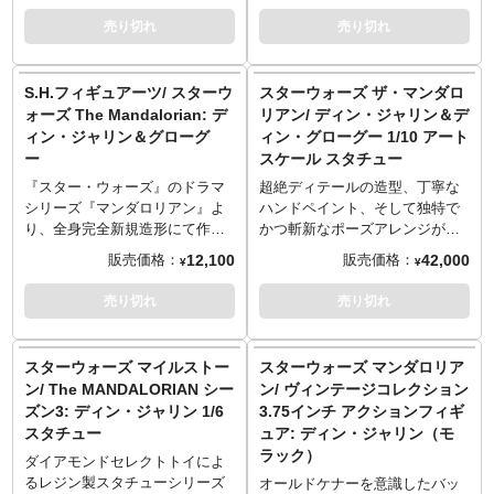
愛らしいマグカップ。底面にも
スウープで駆けるシチュエーシ
売り切れ
売り切れ
デザインが入っていてファンに
ョンにフォーカスを当てて、躍
はたまりません。
動感あふれる仕上がりになりま
した。片足を軸にしたターンの
S.H.フィギュアーツ/ スターウ
スターウォーズ ザ・マンダロ
瞬間をチョイスすることで、動
ォーズ The Mandalorian: デ
リアン/ ディン・ジャリン＆デ
きのある瞬間を魅せるととも
ィン・ジャリン＆グローグ
ィン・グローグー 1/10 アート
に、浮遊感も両立させる演出は
ー
スケール スタチュー
スタチューならではの醍醐味。
1/7スケール、全高約23センチ、
『スター・ウォーズ』のドラマ
超絶ディテールの造型、丁寧な
全長約31センチというサイズ感
シリーズ『マンダロリアン』よ
ハンドペイント、そして独特で
も、その迫力と躍動感を加速さ
り、全身完全新規造形にて作中
かつ斬新なポーズアレンジが魅
せています。「座席付きのエン
の「マンダロリアン」＆「グロ
力のブラジル発メーカー「アイ
12,100
42,000
販売価格：
販売価格：
¥
¥
ジン」と揶揄されることもある
ーグー」が「S.H.フィギュアー
アンスタジオ」。そのアイアン
スウープの魅力は、装飾を取り
ツ」に登場！各キャラクターの
スタジオが展開する1/10スケー
売り切れ
売り切れ
払った無骨な姿。登場回数こそ
プロポーション、衣装のシワ感
ルの「アートスケール」シリー
少なかったものの、旧三部作の
までに拘って新規造形で再現さ
ズから、『スターウォーズ ザ・
美術に通底する「ガラクタ感」
れています！更には新デザイン
マンダロリアン』の主人公であ
スターウォーズ マイルストー
スターウォーズ マンダロリア
を尊重したデザインを堪能でき
となった「グローグー」のホバ
るディン・ジャリン＆グローグ
ン/ The MANDALORIAN シー
ン/ ヴィンテージコレクション
る点も見どころのひとつです。
ープラムやダークサイバーが付
ーがラインナップです。グロー
ズン3: ディン・ジャリン 1/6
3.75インチ アクションフィギ
※この商品は入荷数の減数など
属！今まで以上に「遊ぶ」が捗
グーが乗ったポッドの側に立つ
スタチュー
ュア: ディン・ジャリン（モ
によりご予約をキャンセル頂く
る「マンダロリアン」と「グロ
「マンドー」ディン・ジャリン
ラック）
場合や、分納での入荷となる場
ーグー」がここに誕生！初付属
の姿を、全高約21センチでスタ
ダイアモンドセレクトトイによ
合がございます。
のダークセイバーを両手で握ら
チュー化。マンドーの装甲服や
るレジン製スタチューシリーズ
オールドケナーを意識したバッ