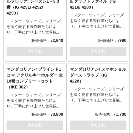
ルブロック: シーズン1～3 3
& クラフトファイル（IG
トなデザインのエコバッグ。
ーのヘルメット共に「THIS IS
種（IG 4291/ 4292/
4216/ 4289）
THE WAY」の文字が添えられた
4293）
メイクポーチにもぴったりなア
「スター・ウォーズ」シリーズ
イテム。我らが道！
を深く愛する製作陣たちによ
「スター・ウォーズ」シリーズ
り、丁寧に作り上げた世界観と
を深く愛する製作陣たちによ
ストーリーによって世界中の多
り、丁寧に作り上げた世界観と
くのファンを魅了しているスピ
ストーリーによって世界中の多
2,640
990
販売価格：
販売価格：
¥
¥
ンオフドラマ『マンダロリア
くのファンを魅了しているスピ
ン』から実用性の高いグッズが
ンオフドラマ『マンダロリア
売り切れ
売り切れ
続々と登場！こちらは、
ン』から実用性の高いグッズが
MANGAテイストで4柄の可愛ら
続々と登場！こちらは、シーズ
しいグローグー＆マンドーが楽
ン1～3それぞれのロゴのアクリ
マンダロリアン/ ブラインド1
マンダロリアン/ スマホショル
しめるパタパタメモとヴィンテ
ルブロック。ロゴだけでディス
コマ アクリルキーホルダー 全
ダーストラップ（IG
ージな風合いがお洒落なクラフ
プレイしても、フィギュアと共
10種コンプリートセット
4220）
トファイル。
にディスプレイしても映えるア
（IKE 382）
イテム。
「スター・ウォーズ」シリーズ
を深く愛する製作陣たちによ
「スター・ウォーズ」シリーズ
り、丁寧に作り上げた世界観と
を深く愛する製作陣たちによ
ストーリーによって世界中の多
り、丁寧に作り上げた世界観と
くのファンを魅了しているスピ
ストーリーによって世界中の多
8,800
1,700
販売価格：
販売価格：
¥
¥
ンオフドラマ『マンダロリア
くのファンを魅了しているスピ
ン』から実用性の高いグッズが
ンオフドラマ『マンダロリア
売り切れ
売り切れ
続々と登場！こちらは、大切な
ン』から実用性の高いグッズが