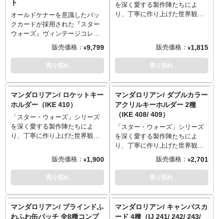
ト
を深く愛する製作陣たちによ
り、丁寧に作り上げた世界観と
オールドケナーを意識したバッ
ストーリーによって世界中の多
クカードが採用された『スター
くのファンを魅了しているスピ
ウォーズ』ヴィンテージコレク
ンオフドラマ『マンダロリア
ションの3.75インチフィギュ
9,799
1,815
販売価格：
販売価格：
¥
¥
ン』から実用性の高いグッズが
ア。Disney+配信の人気ドラマ
続々と登場！こちらは、クラフ
『The Mandalorian』から、「マ
売り切れ
売り切れ
ト素材でヴィンテージ風の雰囲
ンドー」ディン・ジャリンと、
気も感じられる素敵なステッカ
ブラーグのセットが登場です。
ーセット。
惑星アーヴァラ7でのディン・ジ
マンダロリアン/ ロケットキー
マンダロリアン/ ダブルカラー
ャリンにはブラスター・ライフ
ホルダー（IKE 410）
アクリルキーホルダー 2種
ルとブラスター・ピストルが付
（IKE 408/ 409）
「スター・ウォーズ」シリーズ
属。セットとなっているブラー
を深く愛する製作陣たちによ
グは同じ全高約10センチながら
「スター・ウォーズ」シリーズ
り、丁寧に作り上げた世界観と
も、圧倒的なボリュームを誇り
を深く愛する製作陣たちによ
ストーリーによって世界中の多
ます。手足には数ヶ所の可動、
り、丁寧に作り上げた世界観と
くのファンを魅了しているスピ
サドルと手綱も付属し、背中に
ストーリーによって世界中の多
1,900
2,701
販売価格：
販売価格：
¥
¥
ンオフドラマ『マンダロリア
ディン・ジャリンを乗せること
くのファンを魅了しているスピ
ン』から実用性の高いグッズが
が可能です。
ンオフドラマ『マンダロリア
売り切れ
売り切れ
続々と登場！こちらは、マンド
ン』から実用性の高いグッズが
ーのヘルメットをかたどったキ
続々と登場！こちらは、アメコ
ーホールダー。ロケットを開く
ミカバー風のデザイン＆ビビッ
マンダロリアン/ ブラインドふ
マンダロリアン/ キャンバスカ
と中には愛らしいマンドーとグ
トなカラーが素敵なアクリルキ
わふわ缶バッチ 全8種コンプ
ード 4種（IJ 241/ 242/ 243/