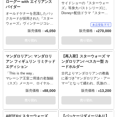
ローグー with エイリアンス
います。
て立体化。ベスカーのアーマー
サイドショーの『スターウォー
パイダー
※この商品は入荷数の減数など
やカバンに入ったグローグー、
ズ』等身大バストシリーズに、
によりご予約をキャンセル頂く
荷台につけられたボバ・フェッ
Disney+配信ドラマ『スターウ
オールドケナーを意識したバッ
場合や、分納での入荷となる場
トのヘルメットとジェットパッ
ォーズ ザ・マンダロリアン』か
クカードが採用された『スター
合がございます。
クなど、チャプター9「保安官」
らディン・ジャリンがラインナ
ウォーズ』ヴィンテージコレク
の一場面をモチーフにデザイ
ップです。劇中の「マンドー」
ションの3.75インチフィギュ
6,050
270,000
販売価格：
販売価格：
¥
¥
ン。地面から噴き上げる煙が造
ことディン・ジャリンを、全高
ア。海外で限定販売されたドラ
形されたジオラマ風台座で、そ
約85センチ、迫力の1/1スケール
マ『マンダロリアン』のシーズ
売り切れ
売り切れ
のシチュエーションを盛り上げ
のライフサイズバストとして製
ン2第2話「乗客」にて、新共和
ます。
作。ヘルメットと装甲服、背中
国軍に追われ不時着した惑星で
に背負ったブラスターライフル
強襲されたエイリアンスパイダ
マンダロリアン: マンダロリ
【再入荷】スターウォーズ マ
など、細部に至るまで精巧に造
ーことクリクナとディン・ジャ
アン フィギュリン リミテッド
ンダロリアン/ べスカー型 カ
り込み。頭部の首周辺には簡易
リン＆グローグーのセット。小
エディション
ードホルダー
的な可動部があり、好きな角度
型のエイリアンスパイダーたち
でのディスプレイが可能。
までも付属したクリーチャーフ
「This is the way」
古代よりマンダロリアンの教義
～ご注意事項～以下ご了承の上
ァンには嬉しいセット。
マレーシア王室ご用達の老舗錫
に基づき"マンダロリアン・アー
ご予約をお願いいたします～
（スズ）メーカー、ロイヤルセ
マー"となって纏われ、氏族の魂
■発売時期につきましては予定と
ランゴール社の誇るスターウォ
とも呼べる、ライトセーバーの
88,000
13,200
販売価格：
販売価格：
¥
¥
なりますため、大幅に遅れや前
ーズコレクションに「ジェダイ
攻撃さえも跳ねのける、銀河系
倒しとなる場合もございます。
の帰還」後の世界を描き世界的
最強にして最も伝説的な金属で
売り切れ
売り切れ
■ご予約いただいた時点で、商品
に好評を得たドラマ『マンダロ
あるベスカー。そんなベスカー
代金のうち「\50,000」を内金と
リアン』から、孤高の賞金稼
が、マレーシア王室ご用達の老
してお支払いをお願いします
ぎ"マンドー"ことディン・ジャ
舗錫（スズ）メーカー、ロイヤ
ARTFX+/ スターウォーズ
【パッケージダメージあり】