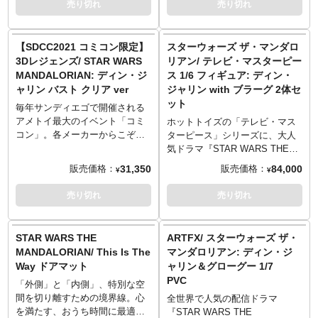
売り切れ
売り切れ
し、車体後部のサイドバッグに
マンダロリアン』の主人公であ
ップ。ディン・ジャリンは全高
保護することも可能。角度をつ
るディン・ジャリン＆グローグ
約30センチ、30箇所以上が可
けることができる専用のジオラ
ーがラインナップです。グロー
動、グローグーは全高約6センチ
【SDCC2021 コミコン限定】
スターウォーズ ザ・マンダロ
マ風台座は、惑星タトゥイーン
グーを抱きかかえたマンドーの
でフィギュア化。ディン・ジャ
3Dレジェンズ/ STAR WARS
リアン/ テレビ・マスターピー
の地面をイメージした特別仕
姿を、全高約22センチでスタチ
リンはヘルメット頭部、ペド
MANDALORIAN: ディン・ジ
ス 1/6 フィギュア: ディン・
様。
ュー化。マンドーの装甲服や装
ロ・パスカルの素顔頭部の2種が
ャリン バスト クリア ver
ジャリン with ブラーグ 2体セ
※こちらの商品はお一人様1点ま
備品にはウェザリング塗装を追
付属し、差し替えが可能。ヘル
ット
でのご予約・注文とさせていた
加し、グローグーの愛らしい顔
メットと装甲服は、光沢感のあ
毎年サンディエゴで開催される
だきます。お一人様で複数のご
立ちやベージュの衣服など細部
るメッキ塗装を採用し、ウェザ
アメトイ最大のイベント「コミ
ホットトイズの「テレビ・マス
予約、同住所でのご予約・注文
に至るまで精巧に再現。クルー
リングも追加してベスカーが持
コン」。各メーカーからこぞっ
ターピース」シリーズに、大人
が確認されましたらキャンセル
ザーの床をイメージした造形し
つ独特の金属の質感を表現。マ
てその日に合わせて会場限定発
気ドラマ『STAR WARS THE
とさせていただきますのでご注
た、ジオラマ風の台座も付属。
ント、インナースーツ、銃弾を
売される限定アイテム が…ある
MANDALORIAN』より、「マン
31,350
84,000
販売価格：
販売価格：
意ください。
¥
¥
多数備えたストラップなど、質
予定だったのですが、このご時
ドー」ディン・ジャリンとブラ
メーカー: ホットトイズ
感やディテールにこだわり、細
勢。残念ながら「サンディエゴ
ーグのセットがラインナップ。
売り切れ
売り切れ
シリーズ番号: TM#053
部に至るまで精巧な仕上がり。
で開催」から「オンライン開
ベスカーアーマー着用前の姿と
スケール: 1/6スケール
左腕のガントレットは、差し替
催」に変更され、限定フィギュ
なった「マンダロリアン」ディ
サイズ: 全戸高約25cm x 全長約
えでホイッスリング・バード発
アは今年も健在！しかし、オン
ン・ジャリン。ストラップを使
STAR WARS THE
ARTFX/ スターウォーズ ザ・
59cm x 全幅約14センチ
射状態が再現可能。ダークセー
ラインになったことで世界中か
うことで背負いも可能なブラス
MANDALORIAN/ This Is The
マンダロリアン: ディン・ジ
パッケージ: クローズドボックス
バー、ベスカーの槍、ナイフ、
ら「（制約はあるものの）誰で
ターライフル、腰ホルスターに
生産情報: 限定生産
Way ドアマット
ャリン＆グローグー 1/7
独特な形状のブラスターライフ
も買える」状態で例年よりも希
収納可能なブラスターピスト
製品種別: ハイエンド1/6スケー
PVC
ル、腰のホルスターに収納可能
少価値が高くなってしまいまし
ル、ベルトに付け外しできるサ
「外側」と「内側」、特別な空
ル可動式フィギュア
なブラスターピストル、ベルト
た。開催前に少量ながらも入荷
ーマルデトネーター、トラッキ
間を切り離すための境界線。心
全世界で人気の配信ドラマ
付属品（アクセサリー）: グロー
に付け外しできるサーマルデト
予定となるアイテムたち、個数
ングフォブ、ガントレットに取
を満たす、おうち時間に最適な
『STAR WARS THE