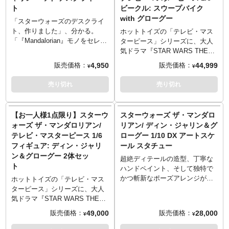
トレプリカ」と呼ばれ、直訳し
義、時々ズルし。泣く。
義、時々ズルし。泣く。
ト
ビークル: スウープバイク
て「精密工芸品」。eFXのプロ
with グローグー
ップレプリカシリーズはFRP製
「スターウォーズのデスクライ
なのに対し、今回のモデルでは
ト、作りました」、分かる。
ホットトイズの「テレビ・マス
ABS樹脂の金型一発抜きで軽
「『Mandalorian』モノをセレク
ターピース」シリーズに、大人
量、かつレプリカ並の再現度を
トしてみました」、うん、分か
気ドラマ『STAR WARS THE
実現したモデルに。FRP製ヘル
る。ヒットしたもんな。
MANDALORIAN』よりスウーブ
4,950
44,999
販売価格：
販売価格：
¥
¥
メットでは装着も可能な内部構
「マンドーの頭、光ります」、
バイクがラインナップ。劇中の
造となっていましたが、前述の
なんでやねん…そうはならんや
スウープバイクを、全長約59セ
売り切れ
売り切れ
製法のため、あくまで「ディス
ろ…
ンチのビークルとして立体化。
プレイする」モデルとなってお
スピードと機敏性に重点を置い
ります。
思わずエセ関西弁となってしま
たというメカニカルな機体は、
【お一人様1点限り】スターウ
スターウォーズ ザ・マンダロ
す、強烈な『スターウォーズ』
可動式の操縦レバーやフットペ
ォーズ ザ・マンダロリアン/
リアン/ ディン・ジャリン＆グ
のデスクライト新作。マンドー
ダル、緻密に造形されたシート
テレビ・マスターピース 1/6
ローグー 1/10 DX アートスケ
のヘルメットをそのままライト
など、質感やディテールにこだ
フィギュア: ディン・ジャリ
ール スタチュー
に。どうしてそうなった。
わり、細部に至るまで精巧な仕
ン＆グローグー 2体セッ
上がり。タトゥイーンの砂にさ
超絶ディテールの造型、丁寧な
ト
らされた外装を表現するために
ハンドペイント、そして独特で
ウェザリングを追加。テレビマ
かつ斬新なポーズアレンジが魅
ホットトイズの「テレビ・マス
スターピースの「マンダロリア
力のブラジル発メーカー「アイ
ターピース」シリーズに、大人
ン」ディン・ジャリンなど、同
アンスタジオ」。そのアイアン
気ドラマ『STAR WARS THE
スケールのアクションフィギュ
スタジオが展開する1/10スケー
MANDALORIAN』より、「マン
49,000
28,000
販売価格：
販売価格：
¥
¥
アが搭乗可能。新規造形のグロ
ルの「アートスケール」シリー
ドー」ディン・ジャリンとグロ
ーグー（全高約6センチ）が付属
ズから、『スターウォーズ ザ・
ーグーの親子セットがラインナ