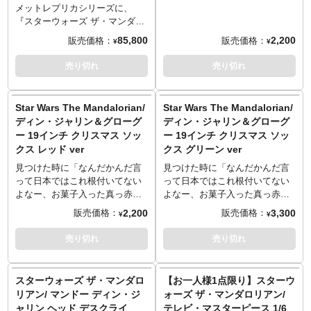
タイルに合わせた、高純度の錫
浪漫に満ちていますね。
約20センチ、1/10スケールのス
ブーツはあるけど」と思ってい
メットレプリカシリーズに、
製品が生み出されており、オリ
※この商品は入荷数の減数など
タチューとして立体化。ベスカ
ながら、身体は商品登録をすで
『スターウォーズ ザ・マンダロ
ジナリティあふれるそのデザイ
によりご予約をキャンセル頂く
ーのヘルメットと装甲服、なび
に完了していたので、この靴下
リアン』から精密クラフト版マ
85,800
2,200
ンは、各国から評価され、国際
販売価格：
販売価格：
¥
¥
場合や、分納での入荷となる場
くダークブラウンのマント、右
にはかなりのフォースを感じて
ンドーがついにラインナップで
的にも著名な賞を受賞し続けて
合がございます。
手に構えたベスカーの槍など、
います。『Star Wars The
す。レガシーエフェクトにより
売り切れ
売り切れ
いる。
細部に至るまで精巧に再現。台
Mandalorian』から、ディン・ジ
作成された、実際に撮影に使用
座はバトルの舞台となったクル
ャリン柄のクリスマス靴下。サ
されたオリジナルプロップのマ
ーザーの内部をイメージしたジ
ンタは銀河からやってくる。
スターパターンを基にメーカー
Star Wars The Mandalorian/
Star Wars The Mandalorian/
オラマ造型に。
であるeFXのアーティスト達が
ディン・ジャリン＆グローグ
ディン・ジャリン＆グローグ
総力を結集し新しいプロップレ
ー 19インチ クリスマス ソッ
ー 19インチ クリスマス ソッ
プリカが誕生しました。ABSに
クス レッド ver
クス グリーン ver
本体素材を変更された本商品の
塗装はオリジナルプロップから
見つけた時に「なんだかんだ言
見つけた時に「なんだかんだ言
の塗料サンプルを使用し、細部
って日本ではこれ根付いてない
って日本ではこれ根付いてない
は手作業によるウェザリング加
よなー、お菓子入った真っ赤な
よなー、お菓子入った真っ赤な
工を施し、オリジナルを忠実に
ブーツはあるけど」と思ってい
ブーツはあるけど」と思ってい
2,200
3,300
販売価格：
販売価格：
¥
¥
再現しています。側面の「耳」
ながら、身体は商品登録をすで
ながら、身体は商品登録をすで
と呼ばれるパーツは機械加工さ
に完了していたので、この靴下
に完了していたので、この靴下
売り切れ
売り切れ
れたアルミニウム製を使用。
にはかなりのフォースを感じて
にはかなりのフォースを感じて
eFXによる証明書が付属しま
います。『Star Wars The
います。『Star Wars The
す。
Mandalorian』から、ディン・ジ
Mandalorian』から、ディン・ジ
スターウォーズ ザ・マンダロ
【お一人様1点限り】スターウ
【追記】今回のマンドーのヘル
ャリン＆グローグーのクリスマ
ャリン＆グローグーのクリスマ
リアン/ マンドー ディン・ジ
ォーズ ザ・マンダロリアン/
メットは「プレシジョンクラフ
ス靴下。親子でかわいいは正
ス靴下。親子でかわいいは正
ャリン ヘッド デスクライ
テレビ・マスターピース 1/6