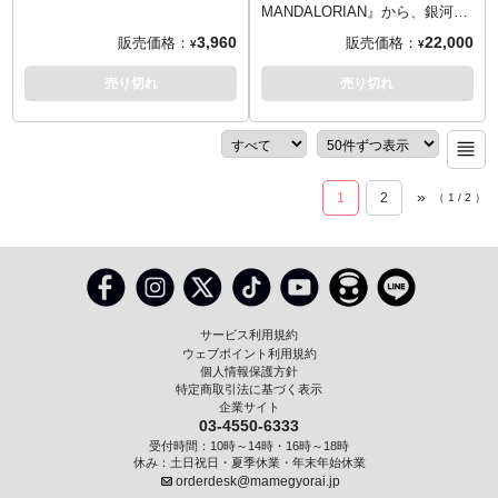
グー、特製台座
ネーター、対クレイトドラゴン
限定で予約開始します！
り付け可能な火炎放射エフェク
ドアマットがピラミッドアメリ
MANDALORIAN』から、銀河帝
バーコード番号: 4895228608635
で使用した起爆装置、マグネッ
※この商品は入荷数の減数など
トパーツとグラップリングフッ
カからリリースとなります。よ
国崩壊後、バウンティ・ハンタ
3,960
22,000
販売価格：
販売価格：
制作スタッフ
¥
¥
トで着脱可能なジェットパッ
によりご予約をキャンセル頂く
ク、多彩な差し替え用ハンドパ
うこそ、というべきか、ここか
ー（賞金稼ぎ）として生きる一
Collectibles 3D designed by
ク、ガントレットに取り付け可
場合や、分納での入荷となる場
ーツが付属。さらにセットとし
らは自分の道。我らの道。歩む
人の凄腕ガンファイター「マン
売り切れ
売り切れ
Studio HIVE
能な火炎放射エフェクトパーツ
合がございます。
て「ブラーグ」が同梱。全高約
勇気はあるか？
ダロリアン」を1/7スケールのビ
とグラップリングフック、ヘル
ダイアモンドセレクトトイのバ
37センチ、全長約60センチとい
ッグサイズで立体化。シーズン2
メットに取り付け可能なライト
ストアップシリーズ「3Dレジェ
う巨大なボディのブラーグ。丸
のアーマーデザインを採用し、
など充実のアクセサリー。さら
ンズ」。サイズを全高約25セン
みを帯びたボディは、口や歯、
一部新装されたベスカーアーマ
に、新規造形となったグローグ
チクラスにまとめ、映画、コミ
尻尾、手綱やサドルなども忠実
ーや背中に背負ったジェットパ
ーの持ち運びが可能となる肩掛
»
ック、アニメーションなど、
1
2
に再現。腕部と脚部には可動部
（
1
/
2
）
ックも再現、右肩アーマーも紋
けバッグが付属。
様々なキャラクターを「コレク
があり可動も可能。岩場を造形
章無しの物と差し替え可能。ま
※こちらの商品はお一人様1点ま
ション」するのに適したシリー
した特別仕様の台座も付属。
た、右手にはIB-94ブラスター・
でのご予約・注文とさせていた
ズです。並べた際のイメージに
メーカー: ホットトイズ
ピストルを構え、西部劇の早撃
だきます。お一人様で複数のご
注力し、ベースデザインをこだ
シリーズ番号: TM#046
ちガンマンをイメージしたオリ
予約、同住所でのご予約・注文
わり、他のバストモデルに干渉
スケール: 1/6スケール
ジナルポーズで世界観を表現し
が確認されましたらキャンセル
しない絶妙なサイズも魅力的！
サイズ
ました。足元にはあの可愛い
サービス利用規約
とさせていただきますのでご注
新作として『スターウォーズ
マンダロリアン: 高さ約30セン
ザ・チャイルドの姿が…。この
ウェブポイント利用規約
意ください。
ザ・マンダロリアン』から「マ
チ
ザ・チャイルドは固定式ではな
個人情報保護方針
メーカー: ホットトイズ
ンドー」ディン・ジャリンのク
ブラーグ: 高さ約37センチ、全
特定商取引法に基づく表示
いので、お好みの場所に配置可
シリーズ番号: TM#051
企業サイト
リアバージョンがラインナップ
長約60センチ、幅約20センチ
能です。
03-4550-6333
スケール: 1/6スケール
です。
（台座込: 高さ約43センチ、全
受付時間：10時～14時・16時～18時
サイズ: マンダロリアン 全高約
長約60センチ、幅約25センチ）
休み：土日祝日・夏季休業・年末年始休業
30センチ / グローグー 全高約6
可動ポイント: マンダロリアン
orderdesk@mamegyorai.jp
センチ
30箇所、ブラーグ数箇所