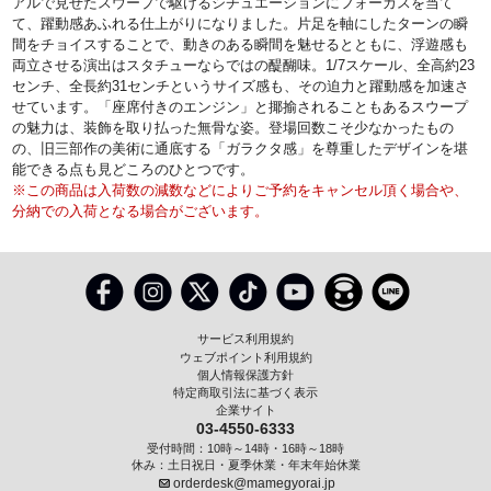
アルで見せたスウープで駆けるシチュエーションにフォーカスを当て
て、躍動感あふれる仕上がりになりました。片足を軸にしたターンの瞬
間をチョイスすることで、動きのある瞬間を魅せるとともに、浮遊感も
両立させる演出はスタチューならではの醍醐味。1/7スケール、全高約23
センチ、全長約31センチというサイズ感も、その迫力と躍動感を加速さ
せています。「座席付きのエンジン」と揶揄されることもあるスウープ
の魅力は、装飾を取り払った無骨な姿。登場回数こそ少なかったもの
の、旧三部作の美術に通底する「ガラクタ感」を尊重したデザインを堪
能できる点も見どころのひとつです。
※この商品は入荷数の減数などによりご予約をキャンセル頂く場合や、
分納での入荷となる場合がございます。
サービス利用規約
ウェブポイント利用規約
個人情報保護方針
特定商取引法に基づく表示
企業サイト
03-4550-6333
受付時間：10時～14時・16時～18時
休み：土日祝日・夏季休業・年末年始休業
orderdesk@mamegyorai.jp