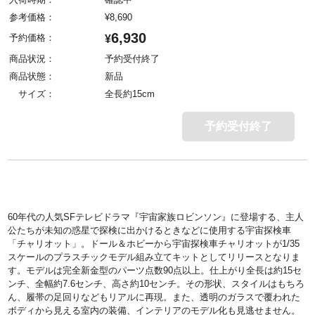
参考価格：
¥
8,690
6,930
予約価格：
¥
商品状況：
予約受付終了
商品状態：
新品
サイズ：
全長約15cm
予約受付終了
60年代の人気SFテレビドラマ『宇宙家族ロビンソン』に登場する、主人
公たちが未知の惑星で探検に出かけるときなどに使用する宇宙探検車
「チャリオット」。ドール＆ホビーから宇宙探検車チャリオットが1/35
スケールのプラスチックモデル組み立てキットとしてリリースとなりま
す。モデルは完全新金型のパーツ点数90点以上。仕上がり全長は約15セ
ンチ、全幅約7.6センチ、高さ約10センチ。その形状、スタイルはもちろ
ん、履帯の足回りなどもリアルに再現。また、透明のガラスで覆われた
ボディから見える室内の装備、インテリアのモデル化も見逃せません。