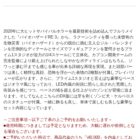
2020年に大ヒットサバイバルホラーを最新技術を詰め込んでフルリメイ
クした『バイオハザードRE:3』から、ラクーンシティを襲った未曽有の
生物災害（バイオハザード）からの脱出に挑む主人公ジル・バレンタイ
ンを圧倒的なディテールとサイズでフィギュアファンを驚愕させるプラ
イム1スタジオが迫力の1/4スケールにて立体化。カプコン開発チームの
完全監修により鍛え上げられたしなやかなボディラインはもちろん、ジ
ワっと滲む汗までも感じる事が出来る詳細な再現を実現。また頭部パー
ツは美しく精悍な真顔、恐怖を浮かべた表情の2種類が付属しプレイバリ
ューが広がります。さらに、プライム1スタジオと言えばな豪華なベース
はジオラマ風になっており、LED内蔵の街頭に照らし出された荒廃した
街並みを感じつつ、ベースの域を超える仕上がりのゾンビが背後に迫ま
ります。そしてなんとこちらのDX版には牙を剥くゾンビ犬・ケルベロス
のスタチューが付属。一緒に飾るも良し、単体で楽しむも良しな豪華な
セット内容になっています。
～ご注意事項～以下ご了承の上ご予約をお願いいたします～
■発売時期につきましては予定となりますため、大幅に遅れや前倒しとな
る場合もございます。
■ご予約いただいた時点で、商品代金のうち「\40,000」を内金としてお