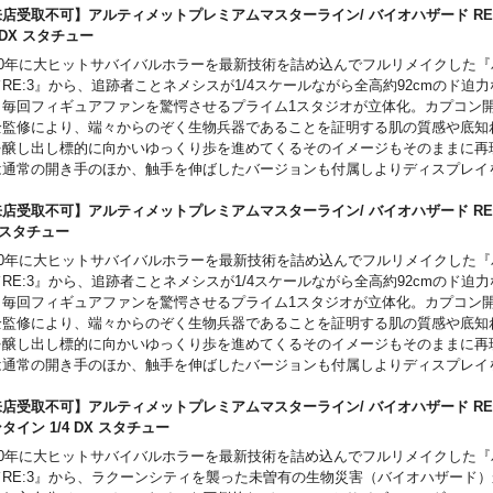
 ID
がございます。またパッケージは輸送用パッケージとなりますため、パッケー
店受取不可】アルティメットプレミアムマスターライン/ バイオハザード RE3
イプライター
ダメージがある場合もございます。
4 DX スタチュー
ンクリボン
020年に大ヒットサバイバルホラーを最新技術を詰め込んでフルリメイクした
り9mm 弾 / ハンドガンの弾
RE:3』から、追跡者ことネメシスが1/4スケールながら全高約92cmのド迫
ィギュアスタンド
、毎回フィギュアファンを驚愕させるプライム1スタジオが立体化。カプコン
全監修により、端々からのぞく生物兵器であることを証明する肌の質感や底知
を醸し出し標的に向かいゆっくり歩を進めてくるそのイメージもそのままに再
は通常の開き手のほか、触手を伸ばしたバージョンも付属しよりディスプレイ
に。プライム1スタジオと言えばな豪華なベースはジオラマ風になっており、
ル電源や破壊された床から突き出たパイプなど荒廃した街並みを感じる事が出
店受取不可】アルティメットプレミアムマスターライン/ バイオハザード RE3
こちらのDX版にはネメシスの代名詞とも言えるロケットランチャーが付属。
/4 スタチュー
らずな存在感を放つ得物を持たせる事でより恐怖感をもたらしてくれます。
020年に大ヒットサバイバルホラーを最新技術を詰め込んでフルリメイクした
RE:3』から、追跡者ことネメシスが1/4スケールながら全高約92cmのド迫
ご注意事項～以下ご了承の上ご予約をお願いいたします～
、毎回フィギュアファンを驚愕させるプライム1スタジオが立体化。カプコン
発売時期につきましては予定となりますため、大幅に遅れや前倒しとなる場合
全監修により、端々からのぞく生物兵器であることを証明する肌の質感や底知
。
を醸し出し標的に向かいゆっくり歩を進めてくるそのイメージもそのままに再
予約いただいた時点で、商品代金のうち「\30,000」を内金としてお支払い
は通常の開き手のほか、触手を伸ばしたバージョンも付属しよりディスプレイ
内金確認をもってご予約受付とさせていただきます）。
に。プライム1スタジオと言えばな豪華なベースはジオラマ風になっており、
残りの商品代金につきましては入荷後に支払いいただきます。
ル電源や破壊された床から突き出たパイプなど荒廃した街並みを感じる事が出
店受取不可】アルティメットプレミアムマスターライン/ バイオハザード RE3
スマートフォンでご予約の場合はご予約後に別途内金のご案内メールをお送り
世界への没入感を感じられるスタチューをぜひコレクションに。
タイン 1/4 DX スタチュー
商品入荷のご案内後に通常どおり配送指示をお願いします。
020年に大ヒットサバイバルホラーを最新技術を詰め込んでフルリメイクした
お客様都合による本商品の返品・キャンセルは一切受付できません。
ご注意事項～以下ご了承の上ご予約をお願いいたします～
ドRE:3』から、ラクーンシティを襲った未曽有の生物災害（バイオハザード
発売時期につきましては予定となりますため、大幅に遅れや前倒しとなる場合