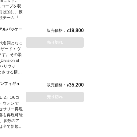
場します。
スコープを覗
対照的に、彼
精鋭チーム『シ
オラマ台座と
す。
ーアルパッケー
19,800
販売価格：
¥
売り切れ
の代名詞となっ
ハザード：ヴ
ます。その緊
ion of
らハリウッ
彿とさせる構え
徴とする対バ
。台座は、作
ションフィギュ
35,200
販売価格：
¥
たマガジンや
売り切れ
2』1/6コ
・ウォンで
セサリー再現
姿も再現可能
用、多数のア
は全て新規製
の希望に応え