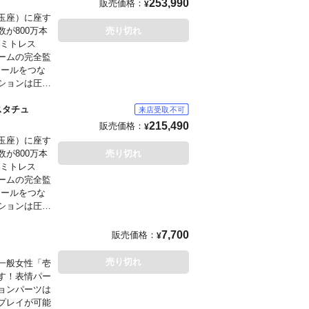
253,990
販売価格：
¥
玉座）に座す
が800万本
売り切れ
ドミトレス
ームの完全監
ヒールをつな
ションは圧
持った帽子な
い年月を物語
スタチュ
は多彩な差し
215,490
販売価格：
¥
ムゾングラ
玉座）に座す
。
が800万本
売り切れ
ドミトレス
ームの完全監
おりますURL
ヒールをつな
ールをもって
ションは圧
持った帽子な
もございま
い年月を物語
7,700
販売価格：
¥
いただく代金
売り切れ
一般女性「壱
おりますURL
す！表情パー
ールをもって
ョンパーツは
プレイが可能