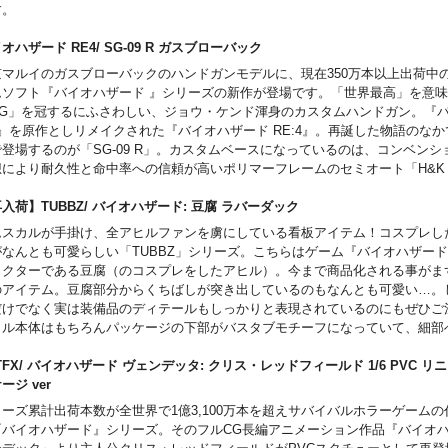
発売時期につきましては予定となりますため、大幅に遅れや前倒しとなる場合
す。
。お客様都合による本商品の返品・キャンセルは一切受付できません。
商品入荷のご案内後、通常どおり配送指示をお願いします。その際にお支払い
オハザード RE4/ SG-09 R ガスブローバック
つきましては内金を引いた差額での請求となります。
京マルイのガスブローバックのハンドガンモデルに、現在350万本以上出荷中
ムソフト『バイオハザード 』シリーズの新作が登場です。「世界最高」を意
SG」を冠するにふさわしい、ジョウ・ケンド渾身のカスタムハンドガン。『
4』を原作としリメイクされた『バイオハザード RE:4』。再誕した物語のな
で登場するのが「SG-09 R」。カスタムベースになっているのは、コンベンシ
想により耐久性と命中率への信頼が高いポリマーフレームのセミオート「H&K 
イド右側面に施された「kendo」の印字でもわかるように、ガンスミス ジョ
けたカスタムガンとなります。
入荷】TUBBZ/ バイオハザード: 豆腐 ラバーダック
CAPCOM CO., LTD. ALL RIGHTS RESERVED.
ムスカルが手掛け、全アヒルファンを虜にしている看板アイテム！コスプレし
がなんとも可愛らしい「TUBBZ」シリーズ。こちらはゲーム『バイオハザード
ラクターである豆腐（のコスプレをしたアヒル）。今まで商品化される事がま
のアイテム。豆腐部分からくちばしが突き出しているのもなんとも可愛い…。
だけでなく実は装備品のディテールもしっかりと表現されているのにもぜひご
ヒル本体はもちろんパッケージの下部がバスタブモチーフになっていて、細部
ヒシヒシと感じます。
TFX/ バイオハザード ヴェンデッタ: クリス・レッドフィールド 1/6 PVC 
ケージ ver
リーズ累計出荷本数が全世界で1億3,100万本を超えサバイバルホラーゲーム
『バイオハザード』シリーズ。そのフルCG長編アニメーション作品『バイオ