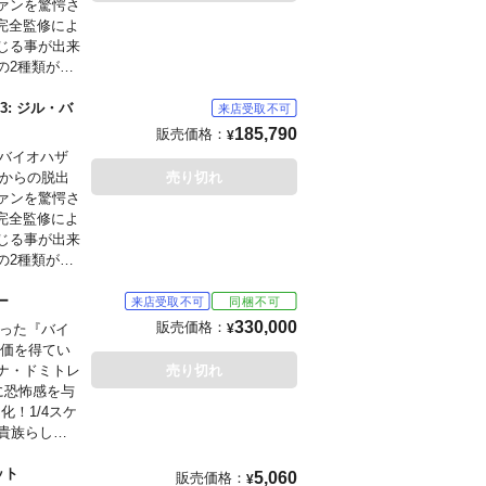
ァンを驚愕さ
完全監修によ
をお願いします
じる事が出来
の2種類が付
なベースはジ
します。
つつ、ベース
: ジル・バ
版には牙を剥
185,790
販売価格：
¥
も良しな豪華
『バイオハザ
）からの脱出
売り切れ
ァンを驚愕さ
完全監修によ
もございま
じる事が出来
の2種類が付
をお願いします
なベースはジ
つつ、ベース
チュー
じられるスタ
330,000
販売価格：
なった『バイ
¥
します。
評価を得てい
ナ・ドミトレ
売り切れ
に恐怖感を与
もございま
！1/4スケ
貴族らしい
をお願いします
変更が可能で
の下には、主
ット
5,060
販売価格：
¥