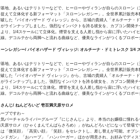
密基地、あるいはテリトリーなどで、ヒーローやヴィランが自らのスローン（
を捉えて立体化する新フォーマット「スローンレガシー」。全世界累計販売本数
突破した『バイオハザード ヴィレッジ』から、古城の貴婦人「オルチーナ・
」がラインナップしました。強烈なインパクトを誇る彼女を、カプコン開発チ
により、1/4スケールにて立体化。煙管を支える人差し指から宙に浮いたハイ
直線。デコルテから両脚へと流れる曲線など、優美なラインがつくるプロポー
。クラシカルで上品なドレス、背徳感を煽る黒薔薇のブローチ、大きなつばを
、各部の作り込みも妥協なし。自然なドレープやシワ、素材に応じた光沢、長
ーンレガシー/ バイオハザード ヴィレッジ: オルチーナ・ドミトレスク 1/4 
ソファなど、細部まで造型と塗装で丁寧に仕上げています。DXバージョンで
ー
えパーツを追加します。邪悪な微笑を浮かべた頭部、紋章があしらわれたクリ
密基地、あるいはテリトリーなどで、ヒーローやヴィランが自らのスローン（
、鋭く伸びる鉤爪など、自由に組み合わせ、お好みでディスプレイが可能です
を捉えて立体化する新フォーマット「スローンレガシー」。全世界累計販売本数
一般流通版にはプライム1スタジオ直営店限定特典は付属しません。
突破した『バイオハザード ヴィレッジ』から、古城の貴婦人「オルチーナ・
ご注意事項～以下ご了承の上ご予約をお願いいたします～
」がラインナップしました。強烈なインパクトを誇る彼女を、カプコン開発チ
予約時に、商品代金のうち「\50,000」を内金として、同ページ内に記載して
により、1/4スケールにて立体化。煙管を支える人差し指から宙に浮いたハイ
らお支払いいただきます。自動メールとは別途送信いたします、内金確認のメ
直線。デコルテから両脚へと流れる曲線など、優美なラインがつくるプロポー
ご予約受付
】となります。
。クラシカルで上品なドレス、背徳感を煽る黒薔薇のブローチ、大きなつばを
発売時期につきましては予定となりますため、大幅に遅れや前倒しとなる場合
、各部の作り込みも妥協なし。自然なドレープやシワ、素材に応じた光沢、長
じさんじ/ ねんどろいど 壱百満天原サロメ
。お客様都合による本商品の返品・キャンセルは一切受付できません。
ソファなど、細部まで造型と塗装で丁寧に仕上げています。
ハーブですわ～
商品入荷のご案内後、通常どおり配送指示をお願いします。その際にお支払い
ご注意事項～以下ご了承の上ご予約をお願いいたします～
人気バーチャルライバーグループ『にじさんじ』より、本当のお嬢様に憧れる
つきましては内金を引いた差額での請求となります。
予約時に、商品代金のうち「\40,000」を内金として、同ページ内に記載して
満天原サロメ（ひゃくまんてんばらさろめ）」がねんどろいどになって登場で
らお支払いいただきます。自動メールとは別途送信いたします、内金確認のメ
には「微笑顔」「高笑い顔」「笑顔」をセレクトし、差し替えが可能。オプシ
ご予約受付
】となります。
ハンドガン」「おハーブ」「ハンバーガー」ほかが用意され、お好みでディス