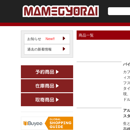
商品一覧
お知らせ
New!!
過去の新着情報
バイ
カ
ィ
フ
タ
現
ド
一
アル
ス
生
高峰