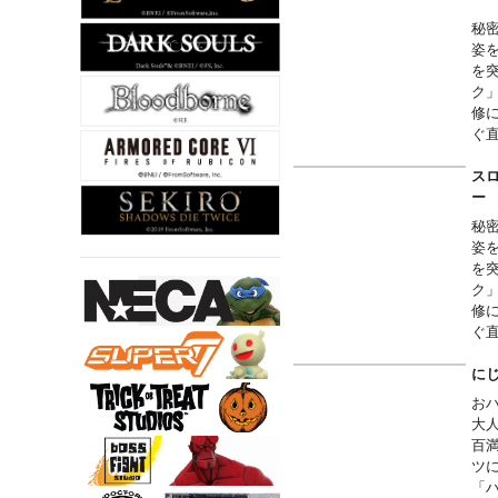
秘
姿
を
ク
修
ぐ
巻
ど
スロ
る
替
秘
ス
姿
※
を
～
ク
■ご
修
か
ぐ
【
巻
■
ど
に
す
る
お
■
～
大
に
■ご
百
か
ツ
【
「