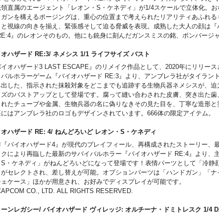
統領直属のエージェント「レオン・S・ケネディ」が1/4スケールで立体化。お
ドガンを構えるポージングは、重心の位置まで考えられたリアリティあふれる
口と視線の向きを揃え、緊張感そして迫る脅威を表現。成熟した大人の顔は『
 RE:4』のレオンそのもの。他にも銃身に刻んだガンスミスの銘、ボンバージ
かなファー、タクティカルパンツのタフな繊維など、高精細な造形・色彩で各
ています。特製ベースは、狂気が潜むヨーロッパの閑村をイメージ。ロス・イ
オハザード RE:3/ ネメシス 1/1 ライフサイズ バスト
の紋章や青の依頼書、弾丸ケースなど、細部まで楽しめます。さらにレオンの
イオハザード3 LAST ESCAPE』のリメイク作品として、2020年にリリー
ンバットナイフを構えた両腕も付属し、パーツを付け替えるごとに、さまざま
イバルホラーゲーム『バイオハザード RE:3』より、アンブレラ社がタイラン
えります。
み出した、指示された抹殺対象をどこまでも追跡する生物兵器ネメシスが、迫力
イズのバストアップとして登場です。腐って縫い合わされた皮膚、突き出た歯
られたチューブや金属、生物兵器の名に偽りなきその見た目を、丁寧な造形と
座にはアンブレラ社のロゴもデザインされています。666体の限定アイテム。
オハザード RE: 4/ ねんどろいど レオン・S・ケネディ
作『バイオハザード4』が現代のプレイフィール、再構成されたストーリー、
ックにより再臨した最新のサバイバルホラー『バイオハザード RE:4』より、
・S・ケネディ」がねんどろいどになって登場です！表情パーツとして「冷静
」がセレクトされ、差し替えが可能。オプションパーツは「ハンドガン」「ナ
シェケース」ほかが用意され、お好みでディスプレイが可能です。
CAPCOM CO., LTD. ALL RIGHTS RESERVED.
ーンレガシー/ バイオハザード ヴィレッジ: オルチーナ・ドミトレスク 1/4 D
ー