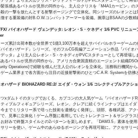
ンデッタ』より主人公クリス・レッドフィールドがPVCスタチューとして再登
の緊張感あるバトルが見所の同作から、主人公クリスを「M4A1カービン」の
必殺の一撃を放たんとする射撃ポージングで立体化。同シリーズのレオンとは
徴する重装備の対B.O.W.コンバットアーマーを装備。腕章はBSAAの少数
バーダガー』の部隊章です。台座は作中冒頭の洋館シーケンスがモチーフのジ
り、ホラーとしての『バイオハザード』の原点に立ち帰った名場面を再現しま
TFX/ バイオハザード ヴェンデッタ: レオン・S・ケネディ 1/6 PVC リニュ
 ver
リーズ累計出荷本数が全世界で1億3,100万本を超えサバイバルホラーゲーム
『バイオハザード』シリーズ。そのフルCG長編アニメーション作品『バイオ
ンデッタ』より主人公レオン・S・ケネディがPVCスタチューとして再登場し
あるバトルが見所の同作から、アメリカ合衆国直轄のエージェント組織DSO(Divis
curity Operations)で経験を積んだ主人公のレオンを立体化。法務執行機関か
ゲーム業界まで各方面から注目の近接射撃術のひとつC.A.R. Systemを彷
ポージングを切り取りました。専用フラッシュハイダーやロングマガジンを特
オテロ用のカスタム銃「センチネルナイン」のディテールにもご注目ください
オハザード BIOHAZARD RE:2/ エイダ・ウォン 1/6 コレクティブルアク
後半のビル内でゾンビ集団と繰り広げた激戦シーンがモチーフ。撃ち尽くされ
ア
らばる薬莢などの要素を詰め込んだジオラマ台座で名場面を再現しました。
ツxダムトイのタッグでおくる、カプコンの大人気ゲーム『バイオハザードRE:
クティブルフィギュアシリーズ。レオン、クレアに続くラインナップはエイダ
。今までミリタリー系で培った技術を遺憾なく発揮し、頭部、各種武器、アク
どで、見事に立体化！ゲーム序盤に着用していたトレンチコート＆サングラス
、お好みで終盤スタイルとの2パターンを楽しめます。「DAM3.5」素体を使
セサリーを使い、ゲーム中のあらゆるポージングを再現可能に。アクセサリー
という気合の入れよう！劇中のセーブアイテムであるタイプライター、ファン