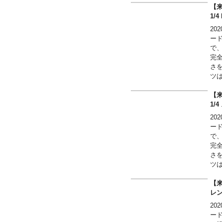
FBI
合
【来
タ
や
1/
イ
2
箱入
ード
フ
で
完
さ
ツ
様
ブ
【来
て
1
劣
2
ード
～
で
■
完
す
さ
■ご
ツ
（
様
■
ブ
【来
■
ム
レン
■
2
■
～
ー
■