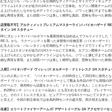
挑む主人公ジル・バレンタインを圧倒的なディテールとサイズでフィギュアフ
。
るプライム1スタジオが迫力の1/4スケールにて立体化。カプコン開発チームの
予約いただいた時点で、商品代金のうち「\30,000」を内金としてお支払い
鍛え上げられたしなやかなボディラインはもちろん、ジワっと滲む汗までも感
内金確認をもってご予約受付とさせていただきます）。
詳細な再現を実現。また頭部パーツは美しく精悍な真顔、恐怖を浮かべた表情
残りの商品代金につきましては入荷後に支払いいただきます。
しプレイバリューが広がります。さらに、プライム1スタジオと言えばな豪華
スマートフォンでご予約の場合はご予約後に別途内金のご案内メールをお送り
ラマ風になっており、LED内蔵の街頭に照らし出された荒廃した街並みを感じ
店受取不可】アルティメットプレミアムマスターライン/ バイオハザード RE3
商品入荷のご案内後に通常どおり配送指示をお願いします。
域を超える仕上がりのゾンビが背後に迫まります。そしてなんとこちらのDX
ンタイン 1/4 スタチュー
お客様都合による本商品の返品・キャンセルは一切受付できません。
ゾンビ犬・ケルベロスのスタチューが付属。一緒に飾るも良し、単体で楽しむ
020年に大ヒットサバイバルホラーを最新技術を詰め込んでフルリメイクした
セット内容になっています。
ドRE:3』から、ラクーンシティを襲った未曽有の生物災害（バイオハザード
挑む主人公ジル・バレンタインを圧倒的なディテールとサイズでフィギュアフ
ご注意事項～以下ご了承の上ご予約をお願いいたします～
るプライム1スタジオが迫力の1/4スケールにて立体化。カプコン開発チームの
発売時期につきましては予定となりますため、大幅に遅れや前倒しとなる場合
鍛え上げられたしなやかなボディラインはもちろん、ジワっと滲む汗までも感
。
詳細な再現を実現。また頭部パーツは美しく精悍な真顔、恐怖を浮かべた表情
予約いただいた時点で、商品代金のうち「\40,000」を内金としてお支払い
しプレイバリューが広がります。さらに、プライム1スタジオと言えばな豪華
内金確認をもってご予約受付とさせていただきます）。
ラマ風になっており、LED内蔵の街頭に照らし出された荒廃した街並みを感じ
入荷】バイオハザード ヴィレッジ/ オルチーナ・ドミトレスク 1/4 スタ
残りの商品代金につきましては入荷後に支払いいただきます。
域を超える仕上がりのゾンビが背後に迫まります。ゲーム世界への没入感を感
プコンの人気シリーズ、『バイオハザード』の10作目として2021年に発売と
スマートフォンでご予約の場合はご予約後に別途内金のご案内メールをお送り
ューをぜひコレクションに。
ハザード ヴィレッジ』。サバイバルホラーとして数ある作品の中でも屈指の
商品入荷のご案内後に通常どおり配送指示をお願いします。
このゲームで、発売時から話題をさらった「ドミトレスク夫人」ことオルチー
お客様都合による本商品の返品・キャンセルは一切受付できません。
ご注意事項～以下ご了承の上ご予約をお願いいたします～
ク。約290センチ（ハットとヒール込み）とも言われるその姿は、プレイヤー
発売時期につきましては予定となりますため、大幅に遅れや前倒しとなる場合
した。そのドミトレスク夫人を、ピュアアーツが1/4スケールにてスタチュー化
。
ルと言えど、今回の初立体化では全高約89センチの超大型。四大領主な彼女、
予約いただいた時点で、商品代金のうち「\30,000」を内金としてお支払い
みとして右手にはキセル。パーツ差し替えにより、印象的な爪が伸びた手にも
内金確認をもってご予約受付とさせていただきます）。
。優雅な雰囲気を醸し出すハットはなんと着脱可能と、意外な仕様に。ハット
生産】エリートファイヤーアームズ/ デザートイーグル 1/6 アクセサリーセ