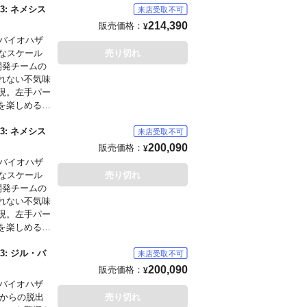
ジに多少の傷
: ネメシス
214,390
販売価格：
¥
『バイオハザ
力なスケール
売り切れ
開発チームの
れない不気味
現。左手パー
を楽しめる仕
凹んだポータ
来ます。そし
: ネメシス
本体に負けず
200,090
販売価格：
¥
『バイオハザ
力なスケール
売り切れ
開発チームの
もございま
れない不気味
現。左手パー
をお願いします
を楽しめる仕
凹んだポータ
来ます。ゲー
: ジル・バ
します。
200,090
販売価格：
¥
『バイオハザ
）からの脱出
売り切れ
もございま