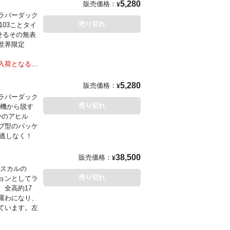
5,280
販売価格：
¥
ラバーダック
売り切れ
103ことタイ
せるその無表
世界限定
入荷となる場
5,280
販売価格：
¥
ラバーダック
売り切れ
危機から脱す
かのアヒル
ブ型のパッケ
見逃しなく！
38,500
販売価格：
¥
ムスカルの
売り切れ
ョンとしてラ
全高約17
露わになり、
ています。左
入荷となる場