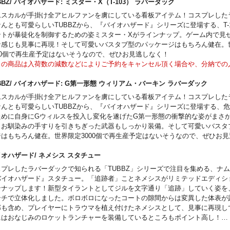
よう満を持しての付属となりました。
BBZ/ バイオハザード: ミスター・X（T-103） ラバーダック
セット内容
ムスカルが手掛け全アヒルファンを虜にしている看板アイテム！コスプレした
ダ・ウォン ヘッド スカルプト
んとも可愛らしいTUBBZから、『バイオハザード』シリーズに登場する、T-
M3.5 1/6アクションボディ
ントが暴徒化を制御するための姿ミスター・Xがラインナップ。ゲーム内で見
ンドパーツ
な感じも見事に再現！そして可愛いバスタブ型のパッケージはもちろん健在。
ホールディングウェポン（右）x1
000個で再生産予定はないそうなので、ぜひお見逃しなく！
ホールディングウェポン（左）x1
この商品は入荷数の減数などによりご予約をキャンセル頂く場合や、分納での
グローブ付きホールディングウェポン（右）x1
がございます。
グローブ付きホールディングウェポン（左）x1
BBZ/ バイオハザード: G第一形態 ウィリアム・バーキン ラバーダック
グローブ付リラックスハンドx2
ムスカルが手掛け全アヒルファンを虜にしている看板アイテム！コスプレした
レンチコート
なんとも可愛らしいTUBBZから、『バイオハザード』シリーズに登場する、
カーフ
ために自身にGウィルスを投入し変化を遂げたG第一形態の衝撃的な姿がまさ
ングラス
！お馴染みの手すりを引きちぎった武器もしっかり装備。そして可愛いバスタ
色ドレス
ジはもちろん健在。世界限定3000個で再生産予定はないそうなので、ぜひお
色タイツ
イヒール シューズ セット
イオハザード/ ネメシス スタチュー
ョルダーホルスター
ョーカー
スプレしたラバーダックで知られる「TUBBZ」シリーズで注目を集める、ナ
レスレット
バイオハザード』スタチュー。「追跡者」ことネメシスがリミテッドエディシ
計
ンナップします！新型タイラントとしてジルを文字通り「追跡」していく姿を、
 リストタグ
ンチで立体化しました。ボロボロになったコートの隙間からは変異した体表が
ルームHc ハンドガン
部も含め、プレイヤーにトラウマを植え付けたネメシスとして、見事に再現し
MFスキャナープロジェクター
にはおなじみのロケットランチャーを装備しているところもポイント高し！
光手榴弾
この商品は入荷数の減数などによりご予約をキャンセル頂く場合や、分納での