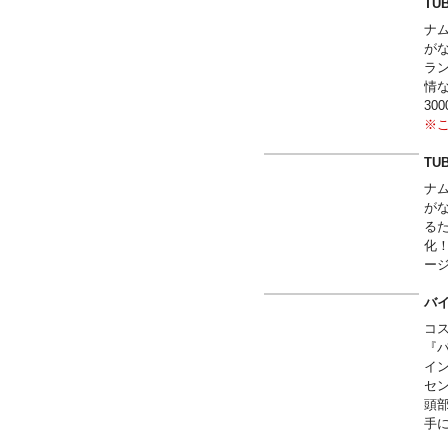
る
TU
■
ナ
エイ
がな
DA
ラ
ハ
情
- 
3
- 
※
- 
合
- 
TU
- 
ナ
ト
が
ス
る
サ
化
赤
ー
黒
ハ
バ
シ
チ
コ
ブ
『
時
イ
ID
セ
ブ
頭
E
手
閃
※