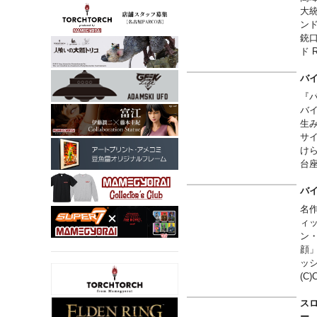
大
ン
銃
ド
ら
れ
バイ
団
『バ
コ
バ
が
生
サ
け
台
バイ
名
ィ
ン
顔
ッ
(C)
スロ