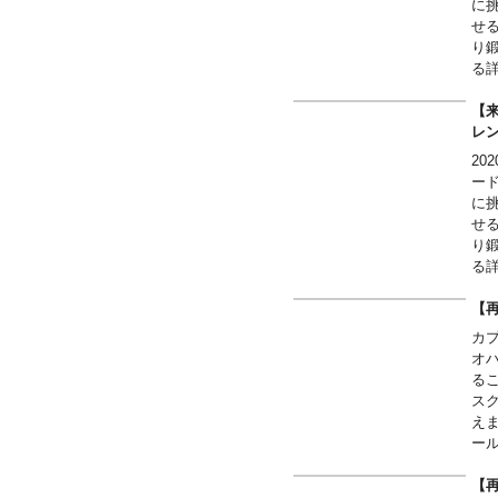
に
す
せ
■ご
り
（
る
■
属
■
オ
【来
■
の
レ
■
く
2
な
ー
に
～
せ
■
り
す
る
■ご
属
（
オ
【再
■
の
カ
■
チ
オ
■
る
■
～
ス
■
えま
す
ー
■ご
嗜
（
す
【再