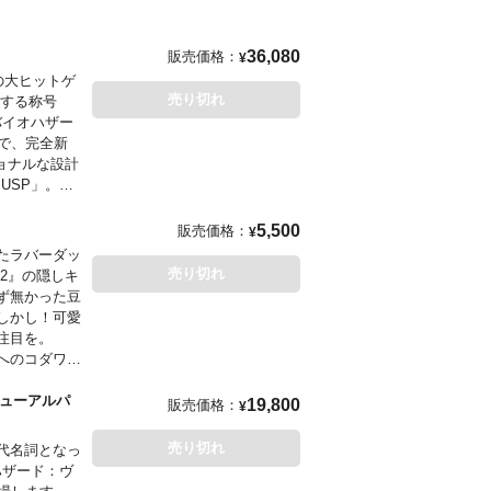
もございま
いただく代金
36,080
販売価格：
¥
の大ヒットゲ
売り切れ
味する称号
バイオハザー
かで、完全新
ョナルな設計
USP」。ス
ウ・ケンドが手
5,500
販売価格：
¥
たラバーダッ
売り切れ
2』の隠しキ
ず無かった豆
しかし！可愛
注目を。
へのコダワリ
リニューアルパ
19,800
販売価格：
¥
売り切れ
の代名詞となっ
ハザード：ヴ