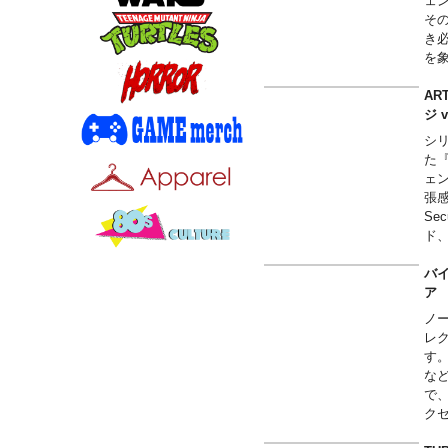
ェ
そ
き
を象
ル
な
AR
ジ
シ
た
ェ
張感
Se
ド、
の
イ
バイ
中
散
ノー
レ
す
な
で
ク
作