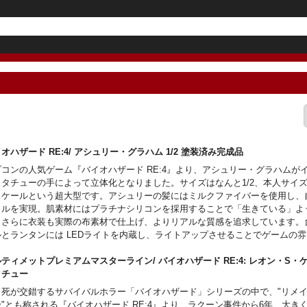
オハザード RE:4/ アシュリー・グラハム 1/2 塗装済み完成品
プコンの人気ゲーム『バイオハザード RE:4』より、アシュリー・グラハムが
スタチューの手によって立体化となりました。サイズはなんと1/2、本人サイ
スケールという超大型です。アシュリーの髪にはミルクファイバーを使用し、
イルを実現。肌素材にはプラチナシリコンを採用することで「生きている」よ
、さらに衣装も実際の布素材で仕上げ、よりリアルな質感を追求しています。
ルとランタンには LEDライトを内蔵し、ライトアップさせることでゲームの
層感じることが出来ます。
ティメットプレミアムマスターライン/ バイオハザード RE:4: レオン・S・ケネ
タチュー
と死が交錯するサバイバルホラー「バイオハザード」シリーズの中で、"リメ
"とも称される『バイオハザード RE:4』より、ラクーン事件から6年、大き