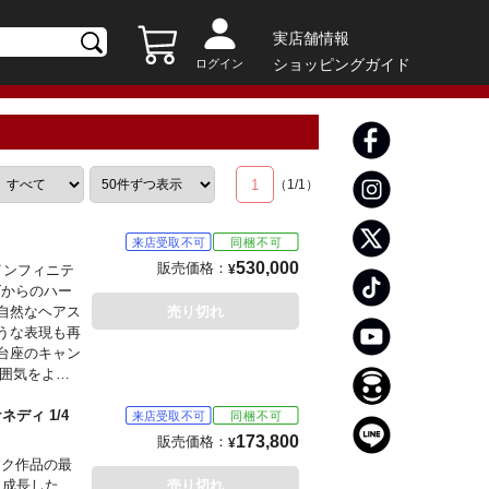
実店舗情報
ショッピングガイド
ログイン
1
（
1
/
1
）
530,000
販売価格：
インフィニテ
¥
ズからのハー
自然なヘアス
売り切れ
うな表現も再
台座のキャン
雰囲気をより
ディ 1/4
173,800
販売価格：
¥
イク作品の最
く成長した、
売り切れ