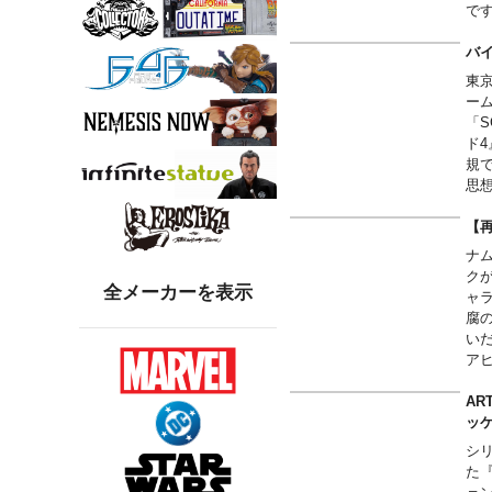
■
で
す
■
バイ
に
東
ー
「
ド
規
思
ラ
が
【再
(C)
ナ
ク
全メーカーを表示
ャ
腐
い
ア
を
AR
ッ
シ
た