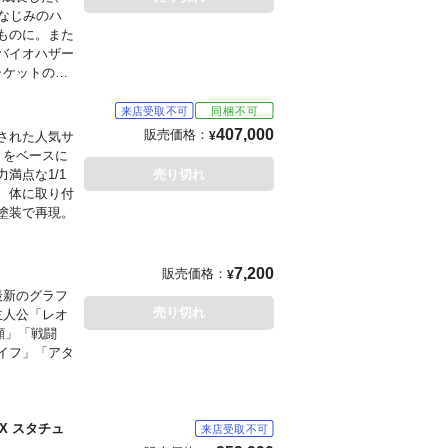
なじみのハ
ものに。また
バイオハザー
ャケットの柔
部が仕上げら
ルミナドス教
異なる頭部、
407,000
販売価格：
スされた人気サ
¥
な攻防がよみ
トをベースに
満点な1/1
売り切れ
、体に取り付
塗装で再現。
7,200
販売価格：
¥
最新のグラフ
売り切れ
主人公「レオ
顔」「戦闘
イフ」「アタ
X スタチュ