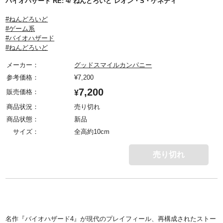
バイオハザード RE: 4/ ねんどろいど レオン・S・ケネディ
#ねんどろいど
#ゲーム系
#バイオハザード
#ねんどろいど
メーカー：
グッドスマイルカンパニー
参考価格：
¥
7,200
7,200
販売価格：
¥
商品状況：
売り切れ
商品状態：
新品
サイズ：
全高約10cm
売り切れ
名作『バイオハザード4』が現代のプレイフィール、再構成されたストー