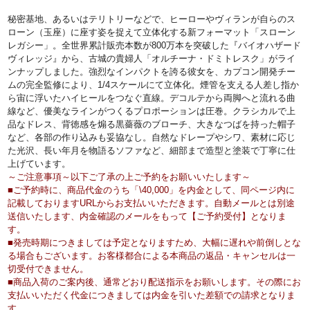
秘密基地、あるいはテリトリーなどで、ヒーローやヴィランが自らのス
ローン（玉座）に座す姿を捉えて立体化する新フォーマット「スローン
レガシー」。全世界累計販売本数が800万本を突破した『バイオハザード
ヴィレッジ』から、古城の貴婦人「オルチーナ・ドミトレスク」がライ
ンナップしました。強烈なインパクトを誇る彼女を、カプコン開発チー
ムの完全監修により、1/4スケールにて立体化。煙管を支える人差し指か
ら宙に浮いたハイヒールをつなぐ直線。デコルテから両脚へと流れる曲
線など、優美なラインがつくるプロポーションは圧巻。クラシカルで上
品なドレス、背徳感を煽る黒薔薇のブローチ、大きなつばを持った帽子
など、各部の作り込みも妥協なし。自然なドレープやシワ、素材に応じ
た光沢、長い年月を物語るソファなど、細部まで造型と塗装で丁寧に仕
上げています。
～ご注意事項～以下ご了承の上ご予約をお願いいたします～
■ご予約時に、商品代金のうち「\40,000」を内金として、同ページ内に
記載しておりますURLからお支払いいただきます。自動メールとは別途
送信いたします、内金確認のメールをもって【
ご予約受付
】となりま
す。
■発売時期につきましては予定となりますため、大幅に遅れや前倒しとな
る場合もございます。お客様都合による本商品の返品・キャンセルは一
切受付できません。
■商品入荷のご案内後、通常どおり配送指示をお願いします。その際にお
支払いいただく代金につきましては内金を引いた差額での請求となりま
す。