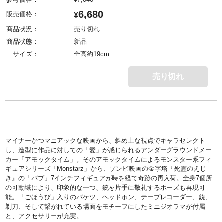
6,680
販売価格：
¥
商品状況：
売り切れ
商品状態：
新品
サイズ：
全高約19cm
売り切れ
マイナーかつマニアックな映画から、斜め上な視点でキャラセレクト
し、造型に作品に対しての「愛」が感じられるアンダーグラウンドメー
カー「アモックタイム」。そのアモックタイムによるモンスター系フィ
ギュアシリーズ「Monstarz」から、ゾンビ映画の金字塔『死霊のえじ
き』の「バブ」7インチフィギュアが時を経て奇跡の再入荷。全身7個所
の可動域により、印象的な一つ、銃を片手に敬礼するポーズも再現可
能。「ごほうび」入りのバケツ、ヘッドホン、テープレコーダー、銃、
剃刀、そして繋がれている場面をモチーフにしたミニジオラマが付属
と、アクセサリーが充実。