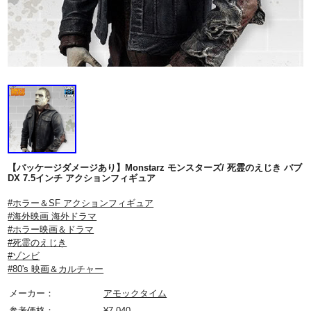
【パッケージダメージあり】Monstarz モンスターズ/ 死霊のえじき バブ
DX 7.5インチ アクションフィギュア
#ホラー＆SF アクションフィギュア
#海外映画 海外ドラマ
#ホラー映画＆ドラマ
#死霊のえじき
#ゾンビ
#80's 映画＆カルチャー
メーカー：
アモックタイム
参考価格：
¥
7,040