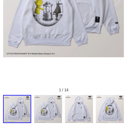
1
/
14