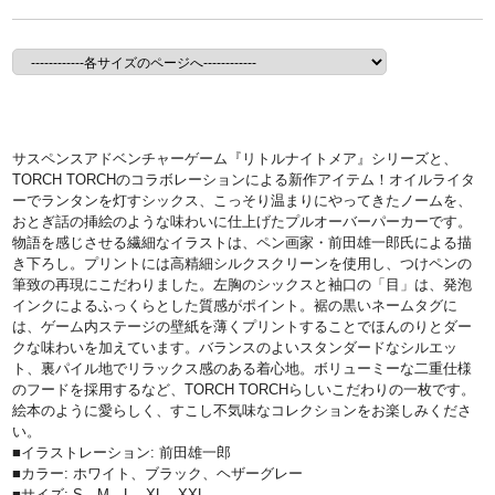
サスペンスアドベンチャーゲーム『リトルナイトメア』シリーズと、
TORCH TORCHのコラボレーションによる新作アイテム！オイルライタ
ーでランタンを灯すシックス、こっそり温まりにやってきたノームを、
おとぎ話の挿絵のような味わいに仕上げたプルオーバーパーカーです。
物語を感じさせる繊細なイラストは、ペン画家・前田雄一郎氏による描
き下ろし。プリントには高精細シルクスクリーンを使用し、つけペンの
筆致の再現にこだわりました。左胸のシックスと袖口の「目」は、発泡
インクによるふっくらとした質感がポイント。裾の黒いネームタグに
は、ゲーム内ステージの壁紙を薄くプリントすることでほんのりとダー
クな味わいを加えています。バランスのよいスタンダードなシルエッ
ト、裏パイル地でリラックス感のある着心地。ボリューミーな二重仕様
のフードを採用するなど、TORCH TORCHらしいこだわりの一枚です。
絵本のように愛らしく、すこし不気味なコレクションをお楽しみくださ
い。
■イラストレーション: 前田雄一郎
■カラー: ホワイト、ブラック、ヘザーグレー
■サイズ: S、M、L、XL、XXL