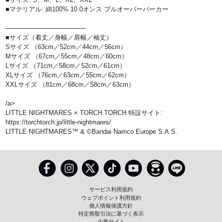
■マテリアル: 綿100% 10.0オンス プルオーバーパーカー
──────────────────
■サイズ（着丈／身幅／肩幅／袖丈）
Sサイズ （63cm／52cm／44cm／56cm）
Mサイズ （67cm／55cm／48cm／60cm）
Lサイズ （71cm／58cm／52cm／61cm）
XLサイズ （76cm／63cm／55cm／62cm）
XXLサイズ （81cm／68cm／58cm／63cm）
/a>
LITTLE NIGHTMARES × TORCH TORCH 特設サイト
:
https://torchtorch.jp/little-nightmares/
LITTLE NIGHTMARES™ & ©Bandai Namco Europe S.A.S.
サービス利用規約
ウェブポイント利用規約
個人情報保護方針
特定商取引法に基づく表示
企業サイト