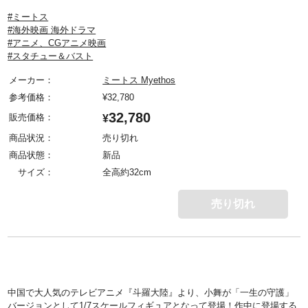
#ミートス
#海外映画 海外ドラマ
#アニメ、CGアニメ映画
#スタチュー＆バスト
メーカー：
ミートス Myethos
参考価格：
¥
32,780
32,780
販売価格：
¥
商品状況：
売り切れ
商品状態：
新品
サイズ：
全高約32cm
売り切れ
中国で大人気のテレビアニメ『斗羅大陸』より、小舞が「一生の守護」
バージョンとして1/7スケールフィギュアとなって登場！作中に登場する