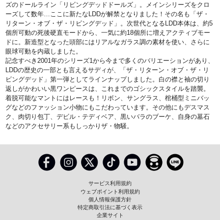
ズのドールライン「リビングデッドドールズ」。メインシリーズをクロ
ーズして数年…ここに新たなLDDが解禁となりました！その名も「ザ・
リターン・オブ・ザ・リビングデッド」。次世代となるLDD本体は、約5
個所可動の死後硬直モードから、一気に約18個所に増えアクティブモー
ドに。新造型となった頭部にはリアルなガラス調の素材を使い、さらに
眼球可動を内蔵しました。
記念すべき2001年のシリーズ1から今まで多くのバリエーションがあり、
LDDの歴史の一部とも言えるサディが、「ザ・リターン・オブ・ザ・リ
ビングデッド」第一弾としてラインナップしました。白の襟と袖の切り
返しがかわいい黒ワンピースは、これまでのゴシックスタイルを踏襲。
着脱可能なマントにはレースも！リボン、サングラス、棺桶型ミニバッ
グなどのファッション小物にもこだわっています。その他にもデスマス
ク、肉切り包丁、デビル・テディベア、黒いバラのブーケ、自身の墓石
などのアクセサリー系もしっかりザ・物騒。
サービス利用規約
ウェブポイント利用規約
個人情報保護方針
特定商取引法に基づく表示
企業サイト