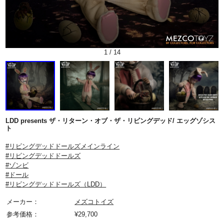
1
/
14
LDD presents ザ・リターン・オブ・ザ・リビングデッド/ エッグゾシス
ト
#リビングデッドドールズメインライン
#リビングデッドドールズ
#ゾンビ
#ドール
#リビングデッドドールズ（LDD）
メーカー：
メズコトイズ
参考価格：
¥
29,700