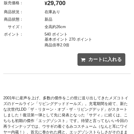
29,700
販売価格：
¥
商品状況：
在庫あり
商品状態：
新品
サイズ：
全高約26cm
ポイント：
540 ポイント
基本ポイント 270 ポイント
商品倍率2.0倍
カートに入れる
2001年に産声を上げ、多数の傑作をこの世に送り出してきたメズコトイ
ズのドールライン「リビングデッドドールズ」。充電期間を経て、新た
な次世代LDD「ザ・リターン・オブ・ザ・リビングデッド」がスタート
しました！復活第一弾として先に発表となった「サディ」に続くは、こ
ちらも初期の傑作「エッグゾシスト」です。待望と言ってもいい今回の
再ラインナップでは、ウサギの着ぐるみコスチューム（なんと耳にワイ
ヤー内蔵！）、首元に巻かれた縄と、エッグゾシストらしさがそのまま