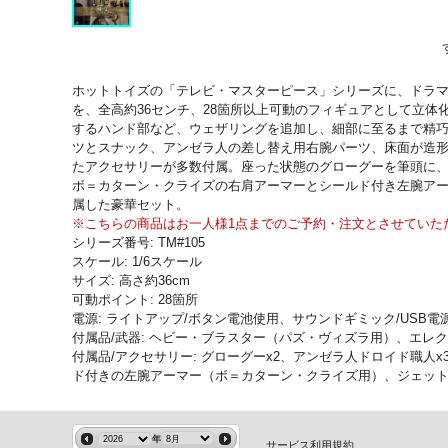
ホットトイズの「テレビ・マスターピース」シリーズに、ドラマ
を、全高約36センチ、28箇所以上可動のフィギュアとして立
するハンド部など、ウェザリングを追加し、細部に至るまで精巧
ツとスナック、アンゼラ人の差し替え用右腕パーツ、床面が造形
たアクセサリーが多数付属。座った状態のグローグーを筆頭に、
ボ＝カターン・クライズの右肩アーマーとシールド付き左腕ア
属した豪華セット。
※こちらの商品はお一人様1点までのご予約・注文とさせていた
シリーズ番号: TM#105
スケール: 1/6スケール
サイズ: 高さ約36cm
可動ポイント: 28箇所
電源: ライトアップ/ボタン電池使用、サウンドギミック/USB電
付属品/武器: ヘビー・ブラスター（パズ・ヴィズラ用）、エ
付属品/アクセサリー: グローグーx2、アンゼラ人ドロイド職
ド付きの左腕アーマー（ボ＝カターン・クライズ用）、ジェッ
年
サービス利用規約