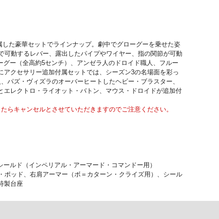
付属した豪華セットでラインナップ。劇中でグローグーを乗せた姿
席で可動するレバー、露出したパイプやワイヤー、指の関節が可動
ーグー（全高約5センチ）、アンゼラ人のドロイド職人、フルー
にアクセサリー追加付属セットでは、シーズン3の名場面を彩っ
人、パズ・ヴィズラのオーバーヒートしたヘビー・ブラスター、
とエレクトロ・ライオット・バトン、マウス・ドロイドが追加付
したらキャンセルとさせていただきますのでご注意ください。
、シールド（インペリアル・アーマード・コマンドー用）
グ・ポッド、右肩アーマー（ボ＝カターン・クライズ用）、シール
特製台座