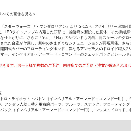
すべての画像を見る＞
『スターウォーズ ザ・マンダロリアン』よりIG-12が、アクセサリー追加
体化。LEDライトアップを内蔵した頭部に、操縦席を新設した胴体、その操縦
な仕上がりに。さらに「Yes」「No」のサウンドも内蔵。同スケールのグロ
された台座が付属し、劇中のさまざまなシチュエーションが再現可能。さら
開閉式カバーのフローティングポッド、異なるアンゼラ人のドロイド職人2
ーマー、インペリアル・アーマード・コマンドーのジェットパックとシールド
だきます。お一人様で複数のご予約、同住所でのご予約・注文が確認されま
源
レクトロ・ライオット・バトン（インペリアル・アーマード・コマンドー用）
人x3、アンゼラ人差し替え用右腕パーツ、フルーツ、スナック、フローティン
トパック（インペリアル・アーマード・コマンドー用）、マウス・ドロイド、