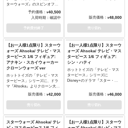
が確認されましたらキャンセル
むことが可能。
替えパーツ、ヒュイヤンのホロ
激闘で付着した傷や汚れなどを
ッド・ロキが登場。劇中のロキ
ターウォーズ』のスピンオフ作
とさせていただきますのでご注
メーカー: ホットトイズ
グラム、ホロプロジェクター、
表現するためウェザリングを追
を、全高約31センチ、30箇所以
品『Obi-Wan Kenobi』よりオビ
40,500
予約価格：
¥
意ください。
シリーズ番号: TM#040
追跡装置が付属し、さまざまな
加。右腕のガントレットのパネ
上可動のフィギュアとして立体
＝ワン・ケノービがラインナッ
48,000
販売価格：
入荷時期：
確認中
¥
スケール: 1/6スケール
シチュエーションが再現可能。
ル部は開閉ギミックあり。ホル
化。演じるトム・ヒドルストン
プ。劇中の姿を、全高約31セン
サイズ: 高さ約30センチ
※こちらの商品はお一人様1点ま
スターに収納可能なブラスター
の頭部は、眼球可動ギミックが
チ、30箇所以上可動のDX版フィ
予約受付終了
売り切れ
可動ポイント: 30箇所
でのご予約・注文とさせていた
ピストル2丁、サーマルデトネー
内蔵した新規開発で、視線変更
ギュアとして立体化。新規造形
パッケージ: クローズドボックス
だきます。お一人様で複数のご
ター、マグネットで着脱可能な
が可能。ミディアムのカーリー
のユアン・マクレガー頭部に
生産情報: 初回限定生産
予約、同住所でのご予約・注文
バックパック、データパッド、
ヘアも本人さながら。長い角が
は、眼球可動ギミックを搭載
【お一人様1点限り】スターウ
【お一人様1点限り】スターウ
製品種別: ハイエンド1/6スケー
が確認されましたらキャンセル
ライト、グラブツール、溶接
伸びた冠はマグネットで着脱、
し、かつハンドペイントによる
ォーズ Ahsoka/ テレビ・マス
ォーズ Ahsoka/ テレビ・マス
ル可動式フィギュア
とさせていただきますのでご注
機、ハンマー、多彩な差し替え
ワイヤー内蔵のクローク、布製
丁寧塗装。着脱可能なジェダイ
ターピース 1/6 フィギュア:
ターピース 1/6 フィギュア:
付属品（武器）: シールド
意ください。
用ハンドパーツ、アートカード
のコスチュームは、質感やディ
ローブ、チュニックやブーツと
アナキン・スカイウォーカー
シン・ハティ
付属品（アクセサリー）: ウィン
が装着可能な台座を使用し、さ
テールにこだわり、細部に至る
いった衣装は、質感やディテー
クローンウォーズ ver
グパーツ、レッドウィング、差
まざまな劇中シーンが演出可
まで精巧な仕上がり。2束のタイ
ルにこだわり、細部に至るまで
ホットトイズの「テレビ・マス
し替え用ハンドパーツx6、特製
能。
ムライン、手に取り付けられる
精巧な仕上がりに。ライトセー
ターピース」シリーズに
ホットトイズの「テレビ・マス
台座
※こちらの商品はお一人様1点ま
エフェクトパーツ、タイムライ
バー2種（LEDライトアップ、ラ
Disney+のドラマ『スター・ウ
ターピース」シリーズに、ドラ
バーコード番号: 4895228607829
でのご予約・注文とさせていた
ンを掴んだものなどを含む多彩
イトアップなし）、ライトセー
ォーズ：アソーカ』のシン・ハ
マ『Ahsoka』よりクローン大戦
だきます。お一人様で複数のご
な差し替え用ハンドパーツ、黄
バー用の光刃パーツ、ブラスタ
ティが登場です。シン・ハティ
時のアナキン・スカイウォーカ
42,000
46,000
販売価格：
販売価格：
¥
¥
予約、同住所でのご予約・注文
金の王座、分岐するタイムライ
ーピストル、レイアが所有する
は、元ジェダイのベイラン・ス
ーがラインナップ。ヘイデン・
が確認されましたらキャンセル
ンが描かれたバックボードなど
ドロイド「LO-LA59」、バイノ
コールに師事する傭兵だ。ベイ
クリステンセンが演じたアナキ
売り切れ
売り切れ
とさせていただきますのでご注
を使用し、ドラマの印象的なシ
キュラー、ベイル・オーガナの
ラン同様にオレンジの光刃のラ
ンの姿を、全高約31センチ、30
意ください。
ーンが再現可能。
ホログラム付きホロプロジェク
イトセーバーを使いこなしてい
箇所以上可動のフィギュアとし
※こちらの商品はお一人様1点ま
ター、多彩な差し替え用ハンド
る。ベイランと共に同盟関係を
て立体化。眼球可動ギミックを
スターウォーズ Ahsoka/ テレ
【お一人様1点限り】スターウ
でのご予約・注文とさせていた
パーツを使用し、オビ＝ワンが
結んだナイトシスターのモーガ
搭載した新規造型の頭部は、柔
ビ・マスターピース 1/6 フィ
ォーズ Ahsoka/ テレビ・マス