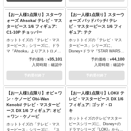
ーガン・エルズベスと同盟関係
所以上可動のフィギュアとして
を結び、スローン大提督を復活
立体化。アンソニー・マッキー
させる計画に協力。弟子のシ
演じるサムの頭部は新規造形。
【お一人様1点限り】スターウ
【お一人様1点限り】スターウ
ン・ハティと共に、それを阻止
新たに用意されたコスチューム
ォーズ Ahsoka/ テレビ・マス
ォーズ バッドバッチ/ テレ
しようとするアソーカ・タノや
は、ゴーグルと一体になったマ
ターピース 1/6 フィギュア:
ビ・マスターピース 1/6 フィ
サビーヌ・レンと対立してい
スク、星条旗をモチーフにした
C1-10P チョッパー
ギュア: テク
る。そんなベイラン・スコール
スーツ、背中に装着したフライ
を、全高約32cm、30箇所以上が
ト・バックパックなど、質感や
ホットトイズの「テレビ・マス
ホットトイズの「テレビ・マス
可動するハイエンドな1/6スケー
ディテールにこだわり、細部に
ターピース」シリーズに、ドラ
ターピース」シリーズに、
ルのフィギュアとして立体化。
至るまで精巧な仕上がり。展開
マ『Ahsoka』よりアストロメク
Disney+ドラマ『STAR WARS
新規開発となるヘッドは、眼球
すると全長約80センチまで広が
ドロイド「チョッパー」がライ
THE BAD BATCH』よりテクが
35,101
44,100
予約価格：
予約価格：
¥
¥
可動ギミックを搭載。着脱可能
るウィングは、フライトバック
ンナップ。長年ヘラ・シンドゥ
ラインナップ。劇中のテクの姿
入荷時期：
確認中
入荷時期：
確認中
なクロークは、ワイヤーを内蔵
パックへの取り付けが可能で、
ーラの相棒として活躍する「C1-
を、全高約31センチ、30箇所以
しているので動きをつけること
可動ポイントを有し、飛翔や防
10P」ことチョッパーを、全高
上可動のフィギュアとして立体
予約受付終了
予約受付終了
も可能。オレンジの光刃のライ
御など、さまざまな状態でのデ
約18センチ、10箇所以上可動の
化。着脱可能なゴーグルをかけ
トセーバーは、USBによるLED
ィスプレイが可能。背中に装着
フィギュアとして立体化。前後
た素顔頭部は新規造形。可動式
ライトアップ機能を搭載したタ
可能な「キャプテン・アメリ
左右への可動を内蔵したヘッド
バイザーが付いた、テク専用ヘ
【お一人様1点限り】オビ＝ワ
【お一人様1点限り】LOKI/ テ
イプと、ベルトに下げたり単体
カ」のシールド、鳥型のドロー
部、ボディの外装は、質感やデ
ルメットを装着することが可
ン・ケノービ Obi-Wan
レビ・マスターピース DX 1/6
で飾ることができる通常タイプ
ン「レッドウィング」、作品の
ィテールにこだわり、さらにウ
能。特有のマーキングが入った
Kenobi/ テレビ・マスターピ
フィギュア: ゴッド・ロ
の2種が付属。
ロゴなどがデザインされた特別
ェザリングを追加するなど、細
装甲服は、工具を取り付けられ
ース DX 1/6 フィギュア: オビ
キ
※こちらの商品はお一人様1点ま
仕様の台座が付属。自由に保持
部に至るまで精巧な仕上がり。
るユーティリティベルトや、イ
＝ワン・ケノービ
でのご予約・注文とさせていた
位置が変更できるフレキシブル
ボディ下部へ着脱が可能なホイ
ンナースーツなど、質感やディ
ホットトイズのテレビマスター
だきます。お一人様で複数のご
ピラーを採用し、劇中で魅せる
ールに、回転ギミックを内蔵。
テールにこだわり、細部に至る
ピースシリーズに、Disney+の
ホットトイズの「テレビ・マス
予約、同住所でのご予約・注文
数々のアクションシーンを楽し
可動式アームとアンテナの差し
まで精巧な仕上がりに。数々の
ドラマシリーズ『LOKI』からゴ
ターピース」シリーズに、『ス