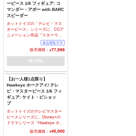
だきます。お一人様で複数のご
ーピース 1/6 フィギュア: コ
右肩に装着したブラックのショ
予約、同住所でのご予約・注文
マンダー・アポー with BARC
ルダーアーマー、ユーティリテ
が確認されましたらキャンセル
スピーダー
ィ・ベルトなど、質感やディテ
とさせていただきますのでご注
ールにこだわり抜き、新規開発
ホットトイズの「テレビ・マス
意ください。
でウェザリングを追加するな
ターピース」シリーズに、CGア
ど、細部に至るまで精巧な仕上
ニメーション作品『スターウォ
がりに。ブラスター・ピスト
ーズ クローンウォーズ』よりク
ル、ブラスター、ショルダーバ
ローントルーパーの一個体、
77,999
販売価格：
ッグ、多彩な差し替え用ハンド
¥
「コマンダー・アポー」こと
パーツ、床面が造形された台座
CC-1119がBARCスピーダーとの
売り切れ
が付属。こちらも第501大隊仕様
セットでラインナップ。コマン
となったBARCスピーダー＆サ
ダー・アポーは30箇所以上が可
イドカーには、ともに1/6スケー
動の全高約31センチ、BARCス
【お一人様1点限り】
ルのフィギュアを搭乗させるこ
ピーダーは全長約68センチでフ
Hawkeye ホークアイ/ テレ
とが可能。操縦レバーやフット
ィギュア化。第501大隊ーのマー
ペダル、各部に備え付けられた4
ビ・マスターピース 1/6 フィ
キングが入った装甲服は、「フ
門のブラスター・キャノン、サ
ギュア: ケイト・ビショッ
ェイズ2」ヘルメット、左肩に装
イドカーのグリップやブラスタ
プ
着したポールドロン、腰のコマ
ーなど、精密に造り込み、さら
ンド・スカートなど、質感やデ
ホットトイズのテレビマスター
にウェザリングも。
ィテールにこだわり抜き、新規
ピースシリーズに、Disney+の
～ご注意事項～以下ご了承の上
開発でウェザリングを追加する
ドラマシリーズ『Hawkeye ホー
ご予約をお願いいたします～
など、細部に至るまで精巧な仕
クアイ』からケイト・ビショッ
40,000
販売価格：
■発売時期につきましては予定と
¥
上がりに。ブラスター・ピスト
プが登場。劇中のケイトを、全