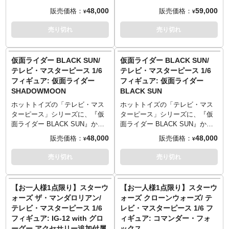
イプ、柄タイプ）、腰ホルスタ
が造形された台座と併せて使用
プ。劇中のバトルホッパーを、
ロリアン』よりベスカーアーマ
48,000
59,000
販売価格：
販売価格：
¥
¥
ーに収納可能なブラスターライ
すれば、劇中のさまざまなシー
全長約37センチのビークルとし
ー装備のモフ・ギデオンがライ
フル2丁、「エズラ・ブリッジャ
ンが再現可能。
て立体化。バッタをモチーフに
ンナップ。ジャンカルロ・エス
売り切れ
売り切れ
ー」ホログラムのミニフィギュ
したデザインのフロント、メー
ポジート演じるモフ・ギデオン
ア、ホロプロジェクター、ロズ
ターを装備したダークグリーン
の姿を、全高約29センチ、30箇
＝キャット、床面が造形された
のボディ、細かな模様が刻まれ
所以上可動のフィギュアとして
仮面ライダー BLACK SUN/
仮面ライダー BLACK SUN/
台座、多彩な差し替え用ハンド
たゴム製のタイヤ、特徴的なエ
立体化。頭部はヘルメット装
テレビ・マスターピース 1/6
テレビ・マスターピース 1/6
パーツと併せ、劇中のさまざま
ンジンフレームや排気口、バネ
着、眼球可動ギミック搭載の素
フィギュア: 仮面ライダー
フィギュア: 仮面ライダー
なシーンが再現可能。
が動くスプリング、金属感や細
顔の計2種（新規造型）が付属
SHADOWMOON
BLACK SUN
※こちらの商品はお一人様1点ま
かな傷などのウェザリングな
し、差し替えが可能。ベスカー
でのご予約・注文とさせていた
ど、質感やディテールにこだわ
製として新たに装備したアーマ
ホットトイズの「テレビ・マス
ホットトイズの「テレビ・マス
だきます。お一人様で複数のご
り、細部に至るまで精巧な仕上
ーは、光沢感のある装甲やガン
ターピース」シリーズに、『仮
ターピース」シリーズに、『仮
予約、同住所でのご予約・注文
がりに。バイタルライト、ヘッ
トレット、細かいラインの入っ
面ライダー BLACK SUN』から
面ライダー BLACK SUN』から
が確認されましたらキャンセル
ドライト、テールライトには
たベルト、マントなど、質感や
シャドームーンがラインナッ
ブラックサンがラインナップ。
48,000
48,000
販売価格：
販売価格：
¥
¥
とさせていただきますのでご注
LEDライトアップを搭載。ハン
ディテールにこだわり、細部に
プ。劇中の姿を、全高約32セン
劇中の姿を、全高約32センチ、
意ください。
ドルとタイヤは角度の調節が可
至るまで精巧な仕上がりに。エ
チ、30箇所以上可動のフィギュ
30箇所以上可動のフィギュアと
売り切れ
売り切れ
能で、専用スタンドを使い、お
レクトロスタッフはエフェクト
アとして立体化。複眼状のシャ
して立体化。複眼状のブラック
好みの角度でのディスプレイも
パーツが取り付け可能な戦闘タ
ドーアイ、センサーアンテナ、
アイ、センサーアンテナ、額の
可能。
イプと、折りたたんだ状態にな
額のアラームポイント、シルバ
アラームポイント、シルバーの
【お一人様1点限り】スターウ
【お一人様1点限り】スターウ
※こちらの商品はお一人様1点ま
るタイプの2種を用意。その他に
ーのクラッシャーなど、トノサ
クラッシャーなど、トノサマバ
ォーズ ザ・マンダロリアン/
ォーズ クローンウォーズ/ テ
でのご予約・注文とさせていた
は腰ホルスターに収納可能なブ
マバッタをモチーフとした頭部
ッタをモチーフとした頭部を忠
テレビ・マスターピース 1/6
レビ・マスターピース 1/6 フ
だきます。お一人様で複数のご
ラスター・ピストル、ガントレ
を忠実に再現。関節がシームレ
実に再現。関節がシームレスの
フィギュア: IG-12 with グロ
ィギュア: コマンダー・フォ
予約、同住所でのご予約・注文
ット用グラップリング・フック
スのボディ素体に加え、鋭利な
ボディ素体に加え、鋭利な棘を
ーグー アクセサリー追加付属
ックス