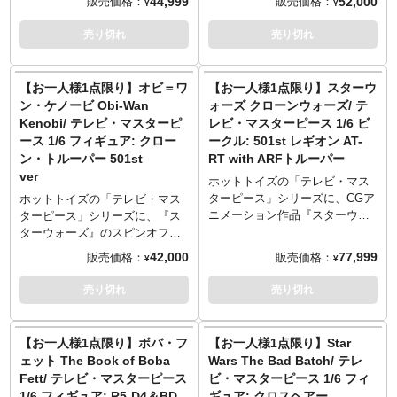
44,999
52,000
販売価格：
販売価格：
が確認されましたらキャンセル
¥
¥
パーツ、作品のロゴなどがデザ
ーパーの「フェイズ1」ヘルメッ
約36センチ、30箇所以上可動の
ティスが登場。劇中のマンティ
とさせていただきますのでご注
インされた台座を使用し、さま
トに変更可能。ライトセーバー
フィギュアとして立体化。タチ
スを全高約31センチ（触角含
売り切れ
売り切れ
意ください。
ざまな劇中シーンでのディスプ
はLEDライトアップ搭載モデル
アナ・マスラニー演じる「シ
む）、28箇所以上可動のフィギ
シリーズ番号: TM#105
レイが可能。
と、単体で使用するモデルの2パ
ー・ハルク」ジェニファーの頭
ュアとして立体化。ポム・クレ
スケール: 1/6スケール
ターンが付属。さらに光刃が振
部には眼球可動ギミックが内
メンティエフ演じるマンティス
【お一人様1点限り】オビ＝ワ
【お一人様1点限り】スターウ
サイズ: 高さ約36cm
られた際のエフェクトパーツ、
蔵。「ハルク」と同じく緑色と
頭部は新規造形で、メイクや皮
可動ポイント: 28箇所
ン・ケノービ Obi-Wan
ォーズ クローンウォーズ/ テ
アナキンのホログラム、ホロプ
なった皮膚の質感やメイク、ロ
膚の質感はハンドペイントで再
電源: ライトアップ/ボタン電池
Kenobi/ テレビ・マスターピ
レビ・マスターピース 1/6 ビ
ロジェクター、多彩な差し替え
ングヘア造型の髪型などを塗装
現。特徴的なコスチュームは、
使用、サウンドギミック/USB電
ース 1/6 フィギュア: クロー
ークル: 501st レギオン AT-
用ハンドパーツ、台座を使い、
再現。筋肉質なボディは、肘と
質感やディテールにこだわり抜
源
ン・トルーパー 501st
RT with ARFトルーパー
様々なシチュエーションが演出
膝の関節がシームレスとなる新
き、細部に至るまで精巧な仕上
付属品/武器: ヘビー・ブラスタ
ver
可能。
素体を採用。ジャンプスーツや
がりに。ポンポン付きのクリス
ホットトイズの「テレビ・マス
ー（パズ・ヴィズラ用）、エレ
※こちらの商品はお一人様1点ま
スニーカーなど、質感やディテ
マスセーターは着脱可能で、大
ターピース」シリーズに、CGア
ホットトイズの「テレビ・マス
クトロ・ライオット・バトン
でのご予約・注文とさせていた
ールにこだわり、細部に至るま
きなアクセントに！その他にも
ニメーション作品『スターウォ
ターピース」シリーズに、『ス
（インペリアル・アーマード・
だきます。お一人様で複数のご
で精巧な仕上がりに。アクセサ
クリスマスツリーのカチューシ
ーズ クローンウォーズ』より偵
ターウォーズ』のスピンオフ作
コマンドー用）、シールド（イ
予約、同住所でのご予約・注文
リーとしてスマートフォン、豊
ャ、ポンポンのネックレス、星
察用ビークル「AT-RT」がARF
品『Obi-Wan Kenobi』よりクロ
ンペリアル・アーマード・コマ
42,000
77,999
販売価格：
販売価格：
が確認されましたらキャンセル
¥
¥
富な差し替え用ハンドパーツ、
型のリボンで装飾されたエプロ
トルーパーとのセットでライン
ーン・トルーパーがラインナッ
ンドー用）
とさせていただきますのでご注
作品のロゴなどがデザインされ
ン、大きなキャンディケイン、
ナップ。第501大隊仕様として白
プ。第501大隊のトルーパーの姿
付属品/アクセサリー: グローグ
売り切れ
売り切れ
意ください。
た台座を併せて使用し、劇中の
サングラスが付属。多彩な差し
地にブルーのマーキングが施さ
を、全高約30センチ、30箇所以
ーx2、アンゼラ人ドロイド職人
さまざまなシチュエーションが
替え用ハンドパーツ、作品のロ
れたAT-RTを、最大全高約64セ
上可動のフィギュアとして立体
x3、アンゼラ人差し替え用右腕
再現可能。
ゴなどがデザインされた台座を
ンチ、16箇所以上可動のビーク
化。新規造型となった装甲服は
パーツ、フルーツ、スナック、
【お一人様1点限り】ボバ・フ
【お一人様1点限り】Star
使用し、劇中のさまざまなシー
ルとして立体化。高火力を誇る
ヘルメットやアーマー、ユーテ
フローティング・ポッド、右肩
ェット The Book of Boba
Wars The Bad Batch/ テレ
ンでのディスプレイが可能。
機敏性に優れたメカニカルな機
ィリティベルト、インナーな
アーマー（ボ＝カターン・クラ
Fett/ テレビ・マスターピース
ビ・マスターピース 1/6 フィ
※こちらの商品はお一人様1点ま
体は、逆関節の脚部や可動式の
ど、質感やディテールにこだわ
イズ用）、シールド付きの左腕
1/6 フィギュア: R5-D4＆BD-
ギュア: クロスヘアー