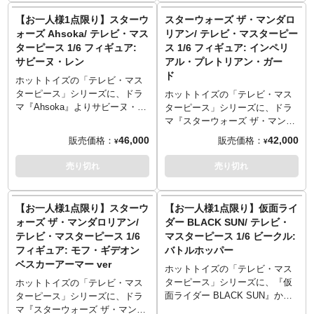
※こちらの商品はお一人様1点ま
とさせていただきますのでご注
なアクションシーンのディスプ
予約、同住所でのご予約・注文
ミックを搭載。ゴールドの肩章
頭部は、顎パーツの差し替え
【お一人様1点限り】スターウ
スターウォーズ ザ・マンダロ
でのご予約・注文とさせていた
意ください。
レイ演出が可能。
が確認されましたらキャンセル
があしらわれた帝国軍ユニフォ
も。お好みで着脱可能できるマ
ォーズ Ahsoka/ テレビ・マス
リアン/ テレビ・マスターピー
だきます。お一人様で複数のご
とさせていただきますのでご注
ームは、質感やディテールにこ
スクには、LEDによるライトア
ターピース 1/6 フィギュア:
ス 1/6 フィギュア: インペリ
予約、同住所でのご予約・注文
意ください。
だわり、細部に至るまで精巧な
ップを搭載。プレデター特有の
サビーヌ・レン
アル・プレトリアン・ガー
が確認されましたらキャンセル
仕上がりに。ベルトのホルスタ
大型で筋肉質なボディは、爬虫
とさせていただきますのでご注
ド
ーに収納可能なブラスター・ピ
類や両生類を思わせる皮膚感を
ホットトイズの「テレビ・マス
意ください。
ストル、データパッド、スタ
塗装にて再現。原始的デザイン
ターピース」シリーズに、ドラ
ホットトイズの「テレビ・マス
ー・デストロイヤーのホログラ
の腰巻きや両腕に装備されたガ
マ『Ahsoka』よりサビーヌ・レ
ターピース」シリーズに、ドラ
ム＆専用台座、多彩な差し替え
ントレットなど、細部に至るま
ンがラインナップ。劇中の姿
マ『スターウォーズ ザ・マンダ
用ハンドパーツ、床面が造形さ
で精巧な仕上がりに。左右のガ
を、全高約29センチ、26箇所以
ロリアン』よりインペリアル・
46,000
42,000
販売価格：
販売価格：
¥
¥
れたベースを使い、劇中のさま
ントレットにそれぞれ取り付け
上可動のフィギュアとして立体
プレトリアン・ガードがライン
ざまなシチュエーションでのデ
可能なシールドとリストブレイ
化。頭部はレンジファインダー
ナップ。劇中の姿を、全高約31
売り切れ
売り切れ
ィスプレイが可能。
ド、槍2種（展開、収納）、鞭、
可動のヘルメット装着タイプ、
センチ、30箇所以上可動のフィ
※こちらの商品はお一人様1点ま
背中に装着可能なスピアガンと
眼球可動ギミックを搭載した素
ギュアとして立体化。真紅に統
でのご予約・注文とさせていた
カプセルバックパック、腰巻き
顔タイプの2種を用意。コスチュ
一されたコスチュームは、ヘル
【お一人様1点限り】スターウ
【お一人様1点限り】仮面ライ
だきます。お一人様で複数のご
に取り付けられる骸骨、多彩な
ームは独自デザインのベスカー
メットや甲冑、アンダースーツ
ォーズ ザ・マンダロリアン/
ダー BLACK SUN/ テレビ・
予約、同住所でのご予約・注文
差し替え用ハンドパーツ、斧が
アーマーにインナースーツ、ガ
など、質感やディテールにこだ
テレビ・マスターピース 1/6
マスターピース 1/6 ビークル:
が確認されましたらキャンセル
刺さった丸太などが配置された
ントレット、ユーティリティベ
わり、光沢感を表現した塗装、
フィギュア: モフ・ギデオン
バトルホッパー
とさせていただきますのでご注
ジオラマ台座を使い、さまざま
ルトなど、質感やディテールに
細部に至るまで精巧な仕上がり
ベスカーアーマー ver
意ください。
な戦闘シーンが演出可能。
こだわり、ウェザリングを追加
に。分割可能なダブルブレー
ホットトイズの「テレビ・マス
するなど、細部に至るまで精巧
ド、ヘビーブレード、ワイヤー
ターピース」シリーズに、『仮
ホットトイズの「テレビ・マス
な仕上がり。ライトセーバー2種
内蔵チェーンウィップ、多彩な
面ライダー BLACK SUN』から
ターピース」シリーズに、ドラ
（USBによるLEDライト搭載タ
差し替え用ハンドパーツ、床面
バトルホッパーがラインナッ
マ『スターウォーズ ザ・マンダ