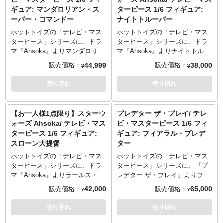
だきます。お一人様で複数のご
魅せた印象的な「ソレス」な姿
ン・エルズベスに協力し、スロ
和な表情が特徴的で、カーリー
ギュア: マンダロリアン・ス
ターピース 1/6 フィギュア:
予約、同住所でのご予約・注文
の演出が可能。ベイダーとの戦
ーン大提督の復活を阻止しよう
ヘア、傷や皺なども再現。アニ
ーパー・コマンドー
ナイトトルーパー
が確認されましたらキャンセル
いを繰り広げた惑星の岩場と、
とするアソーカ・タノやサビー
メーション作品『クローンウォ
とさせていただきますのでご注
フォースで浮遊する石を造形し
ヌ・レンと対立している。そん
ーズ』でおなじみのコスチュー
ホットトイズの「テレビ・マス
ホットトイズの「テレビ・マス
意ください。
たジオラマ風台座も付属。
なシン・ハティを、全高約
ムは、肩当てと胸当て、チュニ
ターピース」シリーズに、ドラ
ターピース」シリーズに、ドラ
※こちらの商品はお一人様1点ま
29cm、28箇所以上が可動するハ
ック、レザー風グローブとブー
マ『Ahsoka』よりマンダロリア
マ『Ahsoka』よりナイトトルー
でのご予約・注文とさせていた
イエンドな1/6スケールのフィギ
ツなど、質感やディテールにこ
ン・スーパー・コマンドーがラ
パーがラインナップ。劇中の姿
44,999
38,000
販売価格：
販売価格：
¥
¥
だきます。お一人様で複数のご
ュアとして立体化。
だわり、細部に至るまで精巧な
インナップ。劇中の姿を、全高
を、全高約31センチ、30箇所以
予約、同住所でのご予約・注文
新規開発となるヘッドは、眼球
仕上がりに。ライトセーバー2種
約31センチ、30箇所以上可動の
上可動のフィギュアとして立体
売り切れ
売り切れ
が確認されましたらキャンセル
可動ギミックを搭載。着脱可能
（USBによるLEDライト搭載タ
フィギュアとして立体化。ダー
化。金継ぎを思わせる意匠のあ
とさせていただきますのでご注
なクロークは、ワイヤーを内蔵
イプ、柄タイプ）、光刃パー
スモールのような角の意匠を施
る装甲服はヘルメット、ヒビが
意ください。
しているので動きをつけること
ツ、多彩な差し替え用ハンドパ
したヘルメット、アーマーやガ
入り修繕部もある装甲、インナ
【お一人様1点限り】スターウ
プレデター ザ・プレイ/ テレ
も可能。オレンジの光刃のライ
ーツ、ホロプロジェクター、ホ
ントレット、色褪せたインナー
ーや腰巻きなど、質感やディテ
ォーズ Ahsoka/ テレビ・マス
ビ・マスターピース 1/6 フィ
トセーバーは、USBによるLED
ログラム3種（アソーカ・タノ、
スーツ、着脱可能なジェットパ
ールにこだわり、ウェザリング
ターピース 1/6 フィギュア:
ギュア: フィアラル・プレデ
ライトアップ機能を搭載したタ
オビ＝ワン・ケノービ、キャプ
ックなど、質感やディテールに
を追加するなど、細部に至るま
スローン大提督
ター
イプと、ベルトに下げたり単体
テン・レックス）、砂地をイメ
こだわり、ウェザリングが追加
で精巧に再現。ブラスター・ラ
で飾ることができる通常タイプ
ージしたジオラマ台座を使用
されるなど、細部に至るまで精
イフル2丁、多彩な差し替え用ハ
ホットトイズの「テレビ・マス
ホットトイズの「テレビ・マス
の2種が付属。また、アクセサリ
し、さまざまなディスプレイに
巧な仕上がりに。ガントレット
ンドパーツ、床面が造形された
ターピース」シリーズに、ドラ
ターピース」シリーズに、『プ
ーとして、ホロプロジェクター
対応。
に装着できるシールド、ブラス
台座と、さまざまなシチュエー
マ『Ahsoka』よりラールス・ミ
レデター ザ・プレイ』よりフィ
とプローブ・ドロイドが付属。
※こちらの商品はお一人様1点ま
ター・ライフル、ホルスターに
ションでのディスプレイが演出
ケルセン演じるスローン大提督
アラル・プレデターがラインナ
42,000
65,000
販売価格：
販売価格：
¥
¥
プローブ・ドロイドには専用ス
でのご予約・注文とさせていた
収納可能なブラスター・ピスト
可能。
がラインナップ。劇中の姿を、
ップ。劇中の姿を、全高約37セ
タンドが付いてくるので、空中
だきます。お一人様で複数のご
ル、多彩な差し替え用ハンドパ
※こちらの商品はお一人様1点ま
全高約32センチ、30箇所以上可
ンチ、16箇所以上可動のフィギ
売り切れ
売り切れ
に浮遊した状態でのディスプレ
予約、同住所でのご予約・注文
ーツ、砂地をイメージしたジオ
でのご予約・注文とさせていた
動のフィギュアとして立体化。
ュアとして立体化。ラバー素材
イが可能。
が確認されましたらキャンセル
ラマ風台座を使用し、さまざま
だきます。お一人様で複数のご
不気味な赤い目は、眼球可動ギ
となったドレッド風ヘアを持つ