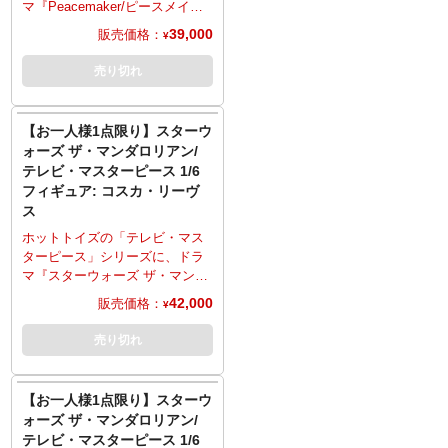
が確認されましたらキャンセル
ウェザリングが追加されるな
マ『Peacemaker/ピースメイカ
り配送指示をお願いします。
とさせていただきますのでご注
ど、細部に至るまで精巧な仕上
ー』よりピースメイカーがライ
39,000
販売価格：
■スマートフォンでご予約の場合
¥
意ください。
がり。口部が可動する同スケー
ンナップ。ジョン・シナが演じ
はご予約後に別途内金のご案内
ルのワニ姿のロキ、瓶に閉じ込
た劇中の姿を、全高約32セン
売り切れ
メールをお送りします。
められたカエル姿のソー、ダメ
チ、30箇所以上可動のフィギュ
■お客様都合による本商品の返
ージ加工が施されたヘルメット
アとして立体化。頭部は皮膚の
品・キャンセルは一切受付でき
（着用不可）、トラベルバッ
質感や皺、髪型などを再現し、
【お一人様1点限り】スターウ
ません。
グ、魔法エフェクト、多彩な差
かつ舌パーツが別途付属するこ
ォーズ ザ・マンダロリアン/
し替え用ハンドパーツ、作品の
とで、頭部に取り付けることで
テレビ・マスターピース 1/6
ロゴなどがデザインされたバッ
異なる表情の演出が可能。コス
フィギュア: コスカ・リーヴ
クボード仕様の台座などが付
チュームは特徴的なヘルメッ
ス
属。
ト、胸にエンブレムが入ったTシ
※こちらの商品はお一人様1点ま
ャツ、ピストルのホルスターが
ホットトイズの「テレビ・マス
でのご予約・注文とさせていた
ついたベルト、パンツ、ブーツ
ターピース」シリーズに、ドラ
だきます。お一人様で複数のご
など、質感やディテールにこだ
マ『スターウォーズ ザ・マンダ
予約、同住所でのご予約・注文
わり、細部に至るまで精巧な仕
ロリアン』よりコスカ・リーヴ
42,000
販売価格：
¥
が確認されましたらキャンセル
上がり。映画『ザ・スーサイ
スがラインナップ。劇中の姿
とさせていただきますのでご注
ド・スクワッド 極 悪党、集
を、全高約30センチ、30箇所以
売り切れ
意ください。
結』版デザインの差し替えヘル
上可動のフィギュアとして立体
メット、剣、斧、相棒である鷲
化。ヘルメット頭部、演じるメ
「イーグリー」、ハンドパーツ
ルセデス・バーナードの顔が露
【お一人様1点限り】スターウ
に加え、薄汚れた星条旗に作品
わになった素顔頭部の2種が付
ォーズ ザ・マンダロリアン/
のロゴがデザインされた特別仕
属。着用しているマンダロアの
テレビ・マスターピース 1/6
様の台座が付属。
装甲服は、アーマー、インナー