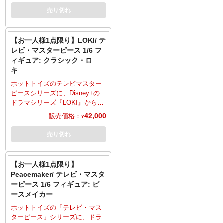
なりますため、大幅に遅れや前
ル2丁、ブラスター、多彩な差し
高約28センチ、28箇所以上可動
売り切れ
倒しとなる場合もございます。
替え用ハンドパーツ、床面が造
のフィギュアとして立体化。演
■ご予約いただいた時点で、商品
形された台座が付属。こちらも
じるヘイリー・スタインフェル
代金のうち「\20,000」を内金と
第501大隊仕様となったBARCス
ドな頭部は、ハンドペイントに
してお支払いをお願いします
【お一人様1点限り】LOKI/ テ
ピーダーには、ともに1/6スケー
より皮膚の質感や皺などを再
（内金確認をもってご予約受付
レビ・マスターピース 1/6 フ
ルのフィギュアを搭乗させるこ
現。後頭部のポニーテールは可
とさせていただきます）。
ィギュア: クラシック・ロ
とが可能。操縦レバーフットペ
動式。コスチュームは特製スー
■残りの商品代金につきましては
キ
ダル、各部に備え付けられた4門
ツ、左腕のアームガード、ユー
入荷後に支払いいただきます。
のブラスター・キャノンなど、
ティリティベルト、パンツやブ
ホットトイズのテレビマスター
■商品入荷のご案内後に通常どお
精密に造り精に造り込み、さら
ーツなど、質感やディテールに
ピースシリーズに、Disney+の
り配送指示をお願いします。
にウェザリングも。
こだわり、細部に至るまで精巧
ドラマシリーズ『LOKI』からク
■スマートフォンでご予約の場合
～ご注意事項～以下ご了承の上
な仕上がり。木目調の弓、ショ
ラシック・ロキが登場。劇中の
はご予約後に別途内金のご案内
42,000
販売価格：
¥
ご予約をお願いいたします～
ルダーベルトに着脱できる矢
ロキを、全高約31センチ、30箇
メールをお送りします。
■発売時期につきましては予定と
筒、矢筒に収納可能6本の矢、ト
所以上可動のフィギュアとして
■お客様都合による本商品の返
売り切れ
なりますため、大幅に遅れや前
リック・アロー6種、多彩な差し
立体化。演じるリチャード・
品・キャンセルは一切受付でき
倒しとなる場合もございます。
替え用ハンドパーツ、作品のロ
E・グラントな頭部は、ハンド
ません。
■ご予約いただいた時点で、商品
ゴなどがデザインされた特別仕
ペイントにより皮膚の質感や皺
【お一人様1点限り】
代金のうち「\20,000」を内金と
様の台座を使い、劇中のさまざ
などを再現。フェイスパーツ2種
Peacemaker/ テレビ・マスタ
してお支払いをお願いします
まなシーンが演出可能。
を差し替え、異なる表情の演出
ーピース 1/6 フィギュア: ピ
（内金確認をもってご予約受付
※こちらの商品はお一人様1点ま
も可能。原作コミックを基にし
とさせていただきます）。
ースメイカー
でのご予約・注文とさせていた
たコスチュームは、2本角のヘル
■残りの商品代金につきましては
だきます。お一人様で複数のご
メット、スーツにマントなど、
ホットトイズの「テレビ・マス
入荷後に支払いいただきます。
予約、同住所でのご予約・注文
質感やディテールにこだわり、
ターピース」シリーズに、ドラ
■商品入荷のご案内後に通常どお