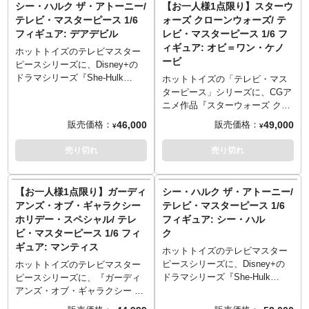
シー・ハルク ザ・アトーニー/
【お一人様1点限り】スターウ
でのご予約・注文とさせていた
た台座が付属し、劇中のさまざ
種（新規造形）が、差し替え可
トな金属、汚れや傷などのウェ
テレビ・マスターピース 1/6
ォーズ クローンウォーズ/ テ
だきます。お一人様で複数のご
まなシチュエーションが再現可
能。特有のマーキングが入った
ザリングなど丁寧塗装。独特な
フィギュア: デアデビル
レビ・マスターピース 1/6 フ
予約、同住所でのご予約・注文
能。さらにアクセサリー追加付
装甲服は、巨体を覆う大型のア
形状のヘルメット、ガントレッ
ィギュア: オビ＝ワン・ケノ
が確認されましたらキャンセル
属セットでは、シーズン3の名場
ーマーや、インナースーツな
ト、インナースーツ、ユーティ
ホットトイズのテレビマスター
ービ
とさせていただきますのでご注
面を彩ったアクセサリーが多数
ど、質感やディテールにこだわ
リティベルトなど、質感やディ
ピースシリーズに、Disney+の
意ください。
付属。座った状態のグローグー
り、細部に至るまで精巧な仕上
テールにこだわり、細部に至る
ドラマシリーズ『She-Hulk
ホットトイズの「テレビ・マス
を筆頭に、開閉式カバーのフロ
がりに。数々の激闘で付着した
まで精巧な仕上がりに。着脱可
Attorney at Law』からデアデビ
ターピース」シリーズに、CGア
ーティングポッド、異なるアン
傷や汚れなどを表現するためウ
能なジェットパック、ジェット
ルが登場。劇中の姿を、全高約
ニメ作品『スターウォーズ クロ
ゼラ人のドロイド職人2人、パ
ェザリングを追加。ブラスター
パック用エフェクトパーツ、左
30センチ、30箇所以上可動のフ
ーンウォーズ』よりオビ＝ワ
46,000
49,000
販売価格：
販売価格：
¥
¥
ズ・ヴィズラのオーバーヒート
ピストル、ホルスターに収納可
腕に装着できるシールド、ジェ
ィギュアとして立体化。マスク
ン・ケノービがラインナップ。
したヘビー・ブラスター、ボ＝
能なダガー、マグネットで着脱
ットパックに取付け可能なヘビ
装着した頭部、マット・マード
劇中の姿を、全高約31センチ、
売り切れ
売り切れ
カターン・クライズの右肩アー
可能なバックパック、多彩な差
ーブラスター、ナイフ、多彩な
ック素顔となるチャーリー・コ
30箇所以上可動のフィギュアと
マーとシールド付き左腕アーマ
し替え用ハンドパーツ、アート
差し替え用ハンドパーツ、床面
ックス頭部の2種が付属し、差し
して立体化。新規造形の頭部に
ー、インペリアル・アーマー
カードが装着可能な台座を使用
が造形された台座が付属し、さ
替えが可能。原作コミック初期
は眼球可動ギミックを搭載し、
【お一人様1点限り】ガーディ
シー・ハルク ザ・アトーニー/
ド・コマンドーのジェットパッ
し、さまざまな劇中シーンが演
まざまな劇中シーンの演出が可
をモチーフにしたカラーリング
ハンドペイントにより丁寧に塗
アンズ・オブ・ギャラクシー
テレビ・マスターピース 1/6
クとシールドとエレクトロ・ラ
出可能。
能。
のコスチュームは、ディテール
装。胸や腕に装備した白いアー
ホリデー・スペシャル/ テレ
フィギュア: シー・ハル
イオット・バトン、マウス・ド
※こちらの商品はお一人様1点ま
や素材にこだわり抜き、質感に
マー、肩当てに刻まれたジェダ
ビ・マスターピース 1/6 フィ
ク
ロイドが追加付属した豪華セッ
でのご予約・注文とさせていた
至るまで精巧な仕上がりに。着
イ・オーダーのシンボル、着脱
ト。
ギュア: マンティス
だきます。お一人様で複数のご
脱可能な素顔用サングラス、ト
可能なマント、チュニックやベ
ホットトイズのテレビマスター
※こちらの商品はお一人様1点ま
予約、同住所でのご予約・注文
レードマークであるビリークラ
ルトといった衣装は、質感やデ
ピースシリーズに、Disney+の
ホットトイズのテレビマスター
でのご予約・注文とさせていた
が確認されましたらキャンセル
ブ3種（2本に分かれた状態、連
ィテールにこだわり、細部に至
ドラマシリーズ『She-Hulk
ピースシリーズに、『ガーディ
だきます。お一人様で複数のご
とさせていただきますのでご注
結した状態、ヌンチャク状
るまで精巧な仕上がり。頭部は
Attorney at Law』からシー・ハ
アンズ・オブ・ギャラクシー ホ
予約、同住所でのご予約・注文
意ください。
態）、豊富な差し替え用ハンド
差し替えにより、クローントル
ルクが登場。劇中の姿を、全高
リデー・スペシャル』からマン