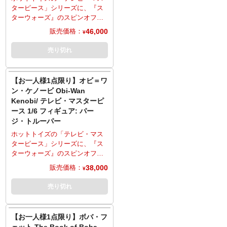
が確認されましたらキャンセル
意ください。
イトセーバーが2種（USBによる
ターピース」シリーズに、『ス
とさせていただきますのでご注
LEDライトアップ、単体ディス
ターウォーズ』のスピンオフ作
意ください。
プレイ用）、ライトセーバー用
品『Obi-Wan Kenobi』よりダー
46,000
販売価格：
¥
光刃パーツ、ベイダーのホログ
スベイダーがラインナップ。劇
ラムを取り付け可能なホロプロ
中の姿を、全高約35センチ、30
売り切れ
ジェクター、多彩な差し替え用
箇所以上可動のDX版フィギュア
ハンドパーツ、床面モチーフの
として立体化。「アナキン・ス
台座などを使用し、さまざまな
カイウォーカー」としての素顔
【お一人様1点限り】オビ＝ワ
シーンの演出が可能。
が露出したダメージ版ヘルメッ
ン・ケノービ Obi-Wan
※こちらの商品はお一人様1点ま
トは、眼球可動ギミックを搭
Kenobi/ テレビ・マスターピ
でのご予約・注文とさせていた
載。生命維持装置でもある漆黒
ース 1/6 フィギュア: パー
だきます。お一人様で複数のご
の装甲服は、破損した胸元の制
ジ・トルーパー
予約、同住所でのご予約・注文
御機能パネル、アウタークロー
が確認されましたらキャンセル
クやインナーなど、質感やディ
ホットトイズの「テレビ・マス
とさせていただきますのでご注
テールにこだわり、細部に至る
ターピース」シリーズに、『ス
意ください。
まで精巧な仕上がり。制御機能
ターウォーズ』のスピンオフ作
パネルと、ベルトのシステムデ
品『Obi-Wan Kenobi』よりパー
38,000
販売価格：
¥
ィスプレイには、LEDによるラ
ジ・トルーパーがラインナッ
イトアップを搭載。ライトセー
プ。劇中の姿を、全高約30セン
売り切れ
バー2種（USBによるLEDライト
チ、30箇所以上可動のフィギュ
アップ用、ベルトに下げたり単
アとして立体化。赤いマーキン
体で使う用）、エフェクトの光
グが特徴的な装甲服は、独特な
【お一人様1点限り】ボバ・フ
刃パーツ、リーヴァ/サード・シ
フォルムのヘルメット、右肩に
ェット The Book of Boba