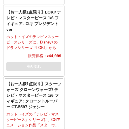
だきます。お一人様で複数のご
ル、着脱可能なジェットパッ
所以上可動のフィギュアとして
予約、同住所でのご予約・注文
ク、多彩な差し替え用ハンドパ
立体化。演じるミンナ・ウェン
【お一人様1点限り】LOKI/ テ
が確認されましたらキャンセル
ーツ、「貨物船の側面」バック
の新規造形ヘッドは、編み込み
レビ・マスターピース 1/6 フ
とさせていただきますのでご注
ボードがある台座、保持位置変
の髪型なども再現し、かつポニ
ィギュア: ロキ プレジデント
意ください。
更が可能なフレキシブルピラー
ーテールにはワイヤー内蔵で動
ver
を採用し、多彩なシチュエーシ
きをつけることが可能。コスチ
ョン再現が可能。
ュームはジャケットとアンダー
ホットトイズのテレビマスター
※こちらの商品はお一人様1点ま
スーツ、ラインが入ったガント
ピースシリーズに、Disney+の
でのご予約・注文とさせていた
レットにブーツなど、質感やデ
ドラマシリーズ『LOKI』から大
だきます。お一人様で複数のご
ィテールにこだわり、細部に至
統領バージョンのロキが登場。
44,999
販売価格：
¥
予約、同住所でのご予約・注文
るまで精巧な仕上がり。腰のベ
劇中のロキを、全高約31セン
が確認されましたらキャンセル
ルトは、取り外して腹部の機械
チ、30箇所以上可動のフィギュ
売り切れ
とさせていただきますのでご注
部分を見せることが可能。銃床
アとして立体化。演じるトム・
意ください。
のダガーは取り外し可能なブラ
ヒドルストンの頭部は新規造
スター・ライフル、ブラスタ
形。2本角のヘルメット、胸元に
【お一人様1点限り】スターウ
ー・ピストル、装着可能なマス
「LOKI」のバッジがついたジャ
ォーズ クローンウォーズ/ テ
ク付きヘルメット、網袋付きの
ケット、ベストとネクタイ、パ
レビ・マスターピース 1/6 フ
ボトル、クレジットが入った巾
ンツなど、質感やディテールに
ィギュア: クローントルーパ
着袋、多彩な差し替え用ハンド
こだわり、細部に至るまで精巧
ー CT-5597 ジェシー
パーツ、そして床面が造形され
な仕上がり。荒廃した世界で生
た特別仕様の台座も付属。
き延びてきた、汚れや傷などが
ホットトイズの「テレビ・マス
※こちらの商品はお一人様1点ま
ウェザリング加工で表現。ダガ
ターピース」シリーズに、CGア
でのご予約・注文とさせていた
ーナイフ2本、口が可動する同ス
ニメーション作品『スターウォ