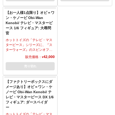
動のフィギュアとして立体化。
高約28センチ、30箇所以上可動
予約、同住所でのご予約・注文
の台座を使用し、さまざまな劇
属。
「ボバ・フェット」ヘルメット
のフィギュアとして立体化。モ
が確認されましたらキャンセル
中シーンが演出可能。
※こちらの商品はお一人様1点ま
を被った頭部、演じるティモシ
ーゼス・イングラム演じるリー
【お一人様1点限り】オビ＝ワ
とさせていただきますのでご注
※こちらの商品はお一人様1点ま
でのご予約・注文とさせていた
ー・オリファント素顔頭部の計2
ヴァ頭部は、三つ編みブレイズ
意ください。
ン・ケノービ Obi-Wan
でのご予約・注文とさせていた
だきます。お一人様で複数のご
種が付属し、お好みで差し替え
ヘアは造形で、メイクや皮膚の
Kenobi/ テレビ・マスターピ
だきます。お一人様で複数のご
予約、同住所でのご予約・注文
が可能。アーマーやリストガン
質感をハンドペイントで再現。
ース 1/6 フィギュア: 大尋問
予約、同住所でのご予約・注文
が確認されましたらキャンセル
トレット、首に巻いたスカー
尋問官の装甲服は、質感やディ
が確認されましたらキャンセル
官
とさせていただきますのでご注
フ、インナーシャツなど、ウェ
テールにこだわり、細部に至る
とさせていただきますのでご注
意ください。
ザリング追加するなど、質感や
まで精巧な仕上がりに。着脱可
ホットトイズの「テレビ・マス
意ください。
ディテールにこだわり、細部に
能なローブにはワイヤーを内
ターピース」シリーズに、『ス
至るまで精巧な仕上がりに。ブ
蔵。リングを装着した双刃のラ
ターウォーズ』のスピンオフ作
ラスターライフル、ホルスター
イトセーバー4種、差し替えの光
品『Obi-Wan Kenobi』より大尋
42,000
販売価格：
¥
に収納可能なブラスターピスト
刃パーツ、ホロプロジェクター
問官がラインナップ。劇中の姿
ル、ミサイル付きの着脱可能な
（オビ＝ワン・ケノービ、フィ
を、全高約30センチ、30箇所以
売り切れ
ジェットパック、網袋に入った
フス・ブラザー）、多彩な差し
上可動のフィギュアとして立体
ボトル、多彩な差し替え用ハン
替え用ハンドパーツ、床面が造
化。特徴的な頭部は、皮膚の質
ドパーツ、モス・ペルゴの建物
形された台座を使用し、様々な
感やタトゥーなどを再現。帝国
【ファクトリーボックスにダ
の床面が造形された台座を使用
シーンの演出が可能。
軍将校のマントを装備した装甲
メージあり】オビ＝ワン・ケ
し、劇中のさまざまなアクショ
※こちらの商品はお一人様1点ま
服は、質感やディテールにこだ
ノービ Obi-Wan Kenobi/ テ
ンシーンが演出可能。
でのご予約・注文とさせていた
わり、細部に至るまで精巧な仕
レビ・マスターピース DX 1/6
※こちらの商品はお一人様1点ま
だきます。お一人様で複数のご
上がり。胸部のアーマーには
フィギュア: ダースベイダ
でのご予約・注文とさせていた
予約、同住所でのご予約・注文
LEDライトが内蔵、さらにベル
ー
だきます。お一人様で複数のご
が確認されましたらキャンセル
トにはブラックライトなどでの
予約、同住所でのご予約・注文
とさせていただきますのでご注
反射ギミックを搭載。双刃のラ
ホットトイズの「テレビ・マス