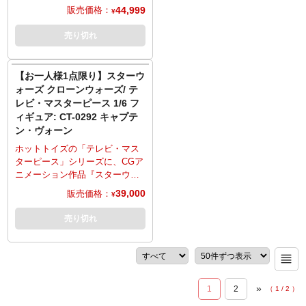
だきます。お一人様で複数のご
ケールのワニ・ロキ、キャンデ
ーズ クローンウォーズ』よりク
44,999
販売価格：
¥
予約、同住所でのご予約・注文
ィケイン型の杖、豊富な差し替
ローントルーパーの一個体、
が確認されましたらキャンセル
え用ハンドパーツ、バックボー
「ジェシー」ことCT-5597がラ
売り切れ
とさせていただきますのでご注
ドが付く特別仕様の専用台座を
インナップ。30箇所以上が可動
意ください。
併せて使用し、劇中のさまざま
の全高約30センチでフィギュア
なシチュエーションの再現が可
化。マクロバイノキュラー着脱
【お一人様1点限り】スターウ
能。
式のヘルメット頭部、大きくタ
ォーズ クローンウォーズ/ テ
※こちらの商品はお一人様1点ま
トゥーが入った素顔の頭部と、
レビ・マスターピース 1/6 フ
でのご予約・注文とさせていた
差し替えヘッドは2種を用意。マ
ィギュア: CT-0292 キャプテ
だきます。お一人様で複数のご
ーキングが特徴的な装甲服は、
ン・ヴォーン
予約、同住所でのご予約・注文
両肩に装着したポールドロン、
が確認されましたらキャンセル
腰のコマンドスカートなど、質
ホットトイズの「テレビ・マス
とさせていただきますのでご注
感やディテールにこだわり抜
ターピース」シリーズに、CGア
意ください。
き、ウェザリングが追加される
ニメーション作品『スターウォ
など、細部に至るまで精巧な仕
ーズ クローンウォーズ』よりキ
39,000
販売価格：
¥
上がり。ブラスター・ピストル2
ャプテン・ヴォーンがラインナ
丁、ブラスター、マグネットで
ップ。30箇所以上が可動の全高
売り切れ
着脱可能なバックパック、ホロ
約30センチでフィギュア化。第
プロジェクター、ホロプロジェ
501大隊が着用するブルーのマー
クター取り付け用のホログラム
キングが入った装甲服は、ヘル
フィギュア、多彩な差し替え用
メット、アンダースーツなど、
ハンドパーツ、床面が造形され
質感やディテールにこだわり抜
»
た特別仕様の台座を使用すれ
1
2
（
1
/
2
）
き、ウェザリングを追加するな
ば、さまざまな劇中シーンの演
ど、細部に至るまで精巧な仕上