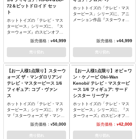
でのご予約・注文とさせていた
グリップ、ブラスターキャノン
り抜き、細部に至るまで精巧な
アーマー（ボ＝カターン・クラ
72＆ピットドロイド セッ
だきます。お一人様で複数のご
など、質感やディテールにこだ
仕上がり。傷や汚れなどのウェ
ホットトイズの「テレビ・マス
イズ用）、ジェットパック（イ
予約、同住所でのご予約・注文
ト
わり、細部に至るまで精巧な仕
ザリングも追加。ブラスター、
ターピース」シリーズに、アニ
ンペリアル・アーマード・コマ
が確認されましたらキャンセル
上がり。激しい戦場を走り抜い
ブラスターライフル、サーマル
メーション作品『スターウォー
ホットトイズの「テレビ・マス
ンドー用）、マウス・ドロイ
とさせていただきますのでご注
た外装を表現するためウェザリ
デトネーター、多彩な差し替え
ズ バッド・バッチ』よりクロス
ターピース」シリーズに、『ス
ド、特製台座
意ください。
ングを追加。脚部には広い可動
用ハンドパーツ、床面が造形さ
ヘアーがラインナップ。劇中の
ターウォーズ』のスピンオフ作
域を設け、搭乗部を上下するな
れた台座を使用すれば、さまざ
姿を、全高約30センチ、30箇所
品『ボバ・フェット The Book
44,999
44,999
販売価格：
販売価格：
¥
¥
どのポーズが可能に。さらに付
まな劇中シーンが演出可能。
以上可動のフィギュアとして立
of Boba Fett』よりR5-D4、BD-
属するARFトルーパー（全高約
※こちらの商品はお一人様1点ま
体化。目元に照準がデザインさ
72、ピットドロイドの3機セット
売り切れ
売り切れ
30センチ、30箇所以上可動）は
でのご予約・注文とさせていた
れたヘルメット頭部、爪楊枝を
がラインナップ。劇中の姿を、
もちろん、同シリーズの他キャ
だきます。お一人様で複数のご
くわえた素顔頭部のヘッド種が
全高約22センチ（最大）、最大
ラクターも搭乗可能。ARFトル
予約、同住所でのご予約・注文
差し替え可能。特有のマーキン
18ヶ所可動のフィギュアとして
【お一人様1点限り】スターウ
【お一人様1点限り】オビ＝ワ
ーパーは新規造型のヘルメッ
が確認されましたらキャンセル
グがあしらわれた装甲服は、シ
立体化。それぞれユニークな形
ォーズ ザ・マンダロリアン/
ン・ケノービ Obi-Wan
ト、装甲服やユーティリティベ
とさせていただきますのでご注
ョルダーストラップがついた革
状の外装は、ウェザリング塗装
テレビ・マスターピース 1/6
Kenobi/ テレビ・マスターピ
ルト、インナーのアンダースー
意ください。
製ベルト、インナーのアンダー
を追加し、質感やディテールに
フィギュア: コブ・ヴァン
ース 1/6 フィギュア: サード
ツなどにもこだわり製作。ブラ
スーツなど、ウェザリング塗装
こだわり、細部に至るまで精巧
スターピストル、ブラスター、
ス
シスター リーヴァ
を追加し、質感やディテールに
な仕上がりに。R5-D4頭部、ピ
バイノキュラー、多彩な差し替
こだわり、細部に至るまで精巧
ットドロイドの腰部は水平方向
ホットトイズの「テレビ・マス
ホットトイズの「テレビ・マス
え用ハンドパーツ、床面が造形
な仕上がりに。スコープ付きス
に回転、R5-D4のボディ下部に
ターピース」シリーズに、ドラ
ターピース」シリーズに、『ス
された台座を使用し、さまざま
ナイパーライフル、ブラスター
ある3つ目の脚は内部格納可能。
マ『スターウォーズ ザ・マンダ
ターウォーズ』のスピンオフ作
な劇中シーンの演出が可能。
ピストル、サーマルデトネータ
R5-D4用アクセサリーとして差
ロリアン』よりコブ・ヴァンス
品『Obi-Wan Kenobi』よりリー
50,000
42,000
販売価格：
販売価格：
※こちらの商品はお一人様1点ま
¥
¥
ー、マグネット着脱可能のバッ
し替え用のアンテナ、故障した
がラインナップ。劇中の姿を、
ヴァがラインナップ。劇中の
でのご予約・注文とさせていた
クパック、多彩な差し替え用ハ
モチベーター、ホログラム・プ
全高約31センチ、30箇所以上可
「サードシスター」の姿を、全
売り切れ
売り切れ
だきます。お一人様で複数のご
ンドパーツ、アートアード付き
ロジェクター、制御ボルトが付