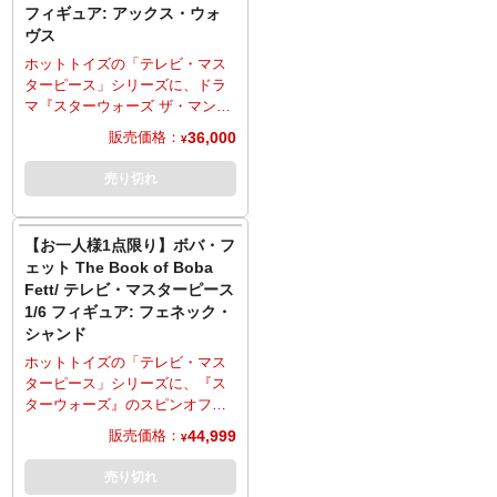
フィギュア: アックス・ウォ
※こちらの商品はお一人様1点ま
スーツ、ユーティリティベル
ヴス
でのご予約・注文とさせていた
ト、ジェットパックなど、質感
だきます。お一人様で複数のご
やディテールにこだわり、汚れ
ホットトイズの「テレビ・マス
予約、同住所でのご予約・注文
や傷などのウェザリングが追加
ターピース」シリーズに、ドラ
が確認されましたらキャンセル
されるなど、細部に至るまで精
マ『スターウォーズ ザ・マンダ
とさせていただきますのでご注
巧な仕上がり。ヘルメットの照
ロリアン』よりアックス・ウォ
36,000
販売価格：
¥
意ください。
準距離測定器は上下可動に加
ヴスがラインナップ。劇中の姿
■メーカー仕様にアップデートに
え、リストガントレットにはグ
を、全高約30センチ、30箇所以
売り切れ
よる変更があります
ラップリング・フックや火炎放
上可動のフィギュアとして立体
・ヘッドに眼球可動ギミックを
射エフェクトパーツが取り付け
化。着用しているマンダロアの
搭載しました。
可能。ブラスターライフル、腰
装甲服は、独特の形状のヘルメ
【お一人様1点限り】ボバ・フ
・付属品に「差し替え用フェイ
ホルスターに収納可能なブラス
ット、アーマー、インナースー
ェット The Book of Boba
スパーツ」を追加しました。
ターピストル、ジェットパック
ツ、ユーティリティベルトな
Fett/ テレビ・マスターピース
・肘の関節がシームレス仕様と
の噴射ノズルに取り付け可能な
ど、質感やディテールにこだわ
なりました。
1/6 フィギュア: フェネック・
エフェクトパーツ、多彩な差し
り、汚れや傷などのウェザリン
シャンド
替え用ハンドパーツ、「貨物船
グが追加されるなど、細部に至
の側面」バックボードがある台
るまで精巧な仕上がり。ヘルメ
ホットトイズの「テレビ・マス
座、保持位置変更が可能なフレ
ットの照準距離測定器は上下可
ターピース」シリーズに、『ス
キシブルピラーを採用し、多彩
動に加え、ジェットパックの噴
ターウォーズ』のスピンオフ作
なシチュエーション再現が可
射ノズルにはエフェクトパーツ
品『ボバ・フェット The Book
44,999
販売価格：
¥
能。
を取り付けることで飛行状態の
of Boba Fett』よりフェネック・
※こちらの商品はお一人様1点ま
演出が可能。腰のホルスターに
シャンドがラインナップ。劇中
売り切れ
でのご予約・注文とさせていた
収納可能なブラスターピスト
の姿を、全高約28センチ、28箇