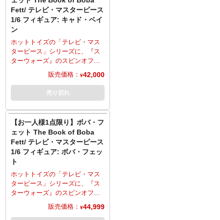
スターのライトセーバー、豊富
装備した肩章、コマンドスカー
Fett/ テレビ・マスターピース
な差し替え用ハンドパーツ、オ
トが付いたユーティリティベル
1/6 フィギュア: キャド・ベイ
ビ＝ワン・ケノービとの戦いを
ト、アンダースーツなど、質感
ン
繰り広げた惑星の岩場を造形し
やディテールにこだわり、光沢
たジオラマ風台座を使用し、劇
感を再現した塗装など、細部に
ホットトイズの「テレビ・マス
中で魅せたさまざまなシーンを
至るまで精巧な仕上がり。武器
ターピース」シリーズに、『ス
演出可能。
としてブラスターライフル、多
ターウォーズ』のスピンオフ作
彩な差し替え用ハンドパーツ、
品『ボバ・フェット The Book
42,000
販売価格：
¥
床面が造形された台座を使用す
of Boba Fett』よりキャド・ベイ
れば、さまざまなシーンが演出
ンがラインナップ。劇中の姿
売り切れ
可能。
を、全高約34センチ、30箇所以
※こちらの商品はお一人様1点ま
上可動のフィギュアとして立体
でのご予約・注文とさせていた
化。フェイスパーツ3種が付属
【お一人様1点限り】ボバ・フ
だきます。お一人様で複数のご
し、頭部は差し替えでさまざま
ェット The Book of Boba
予約、同住所でのご予約・注文
な表情が演出可能。着脱可能な
Fett/ テレビ・マスターピース
が確認されましたらキャンセル
帽子、呼吸装置が付いたトレン
1/6 フィギュア: ボバ・フェッ
とさせていただきますのでご注
チコートにベスト、両腕のガン
ト
意ください。
トレット、腰に巻いた弾帯ベル
トなど、ディテールや素材にこ
ホットトイズの「テレビ・マス
だわり抜き、ウェザリング塗装
ターピース」シリーズに、『ス
を追加するなど、細部に至るま
ターウォーズ』のスピンオフ作
で精巧な仕上がり。腰から下げ
品『ボバ・フェット The Book
44,999
販売価格：
¥
たホルスターに収納可能なブラ
of Boba Fett』よりボバ・フェッ
スターピストル2丁、ガントレッ