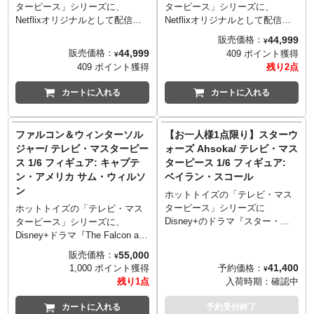
ターピース」シリーズに、
ターピース」シリーズに、
Netflixオリジナルとして配信の
Netflixオリジナルとして配信の
実写ドラマシリーズ『ONE
実写ドラマシリーズ『ONE
44,999
販売価格：
¥
PIECE』からロロノア・ゾロが
PIECE』からモンキー・D・ル
44,999
販売価格：
409 ポイント獲得
¥
ラインナップです。新田真剣佑
フィがラインナップです。イニ
409 ポイント獲得
残り2点
演じるゾロの姿を、全高約32セ
ャキ・ゴドイ演じるルフィの姿
ンチ、30箇所以上可動のフィギ
を、全高約31センチ、30箇所以
カートに入れる
カートに入れる
ュアとして立体化。ノーマル頭
上可動のフィギュアとして立体
部に加え、三刀流で戦う際のバ
化。頭部は眼球可動ギミックを
ンダナ装着頭部の2種を用意し、
搭載、さらに麦わら帽子着脱に
ファルコン＆ウィンターソル
【お一人様1点限り】スターウ
それぞれに眼球可動ギミックも
合わせたヘアパーツも付属。ベ
ジャー/ テレビ・マスターピー
ォーズ Ahsoka/ テレビ・マス
搭載。バンダナ装着頭部は原作
ストとデニムのハーフパンツと
ス 1/6 フィギュア: キャプテ
ターピース 1/6 フィギュア:
通りに刀を口に咥えることが可
いうアイコニックなコスチュー
ン・アメリカ サム・ウィルソ
ベイラン・スコール
能。道着に腹巻きという独特な
ムなども、質感やディテールに
ン
コスチュームに、左腕に着脱可
こだわり、細部に至るまで精巧
ホットトイズの「テレビ・マス
能なバンダナなど、質感やディ
な仕上がりに。能力を再現する
ターピース」シリーズに
ホットトイズの「テレビ・マス
テールにこだわり、細部に至る
差し替え用腕パーツと右脚パー
Disney+のドラマ『スター・ウ
ターピース」シリーズに、
まで精巧な仕上がりに。鞘にそ
ツの他、エフェクトパーツ、ゴ
ォーズ：アソーカ』のベイラ
Disney+ドラマ『The Falcon and
れぞれ収納可能な刀3本、多彩な
ムゴムの実、多彩な差し替え用
ン・スコールが登場です。ベイ
The Winter Soldier』よりキャプ
55,000
販売価格：
¥
差し替え用ハンドパーツ、フレ
ハンドパーツ、フレキシブルピ
ラン・スコールは、オレンジの
テン・アメリカがラインナッ
41,400
予約価格：
1,000 ポイント獲得
¥
キシブルピラー採用の台座を使
ラー採用の台座を使い、大胆な
光刃のライトセーバーを使いこ
プ。「キャプテン・アメリカ」
残り1点
入荷時期：
確認中
い、大胆なポージングでのディ
ポージングでのディスプレイも
なす、元ジェダイの傭兵。新共
を受け継いだサム・ウィルソン
スプレイも可能。
可能。
和国時代にナイトシスターのモ
の姿を、全高約30センチ、30箇
カートに入れる
予約受付終了