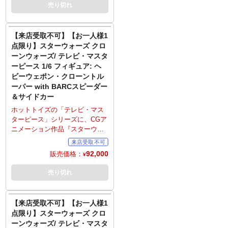
トがラインナップ。劇中のボバ
売り切れ
トに取り付けできる火炎放射の
の姿を、全高約30センチ、30箇
エフェクトパーツ、多彩な差し
所以上可動のフィギュアとして
替え用ハンドパーツ、砂漠の地
立体化。照準距離測定器可動の
【来店受取不可】【お一人様1
面が造形された台座を使用し、
新規造形ヘルメット、印象的な
点限り】スターウォーズ クロ
劇中のさまざまなアクションが
マンダロアのアーマー、インナ
ーンウォーズ/ テレビ・マスタ
演出可能。
ー、両腕のリストガントレッ
ーピース 1/6 フィギュア: ヘ
※こちらの商品はお一人様1点ま
ト、腰に巻いた弾帯ベルトな
ビーウェポン・クローントル
でのご予約・注文とさせていた
ど、質感やディテールにこだわ
ーパー with BARCスピーダー
だきます。お一人様で複数のご
り、ウェザリング塗装を追加す
予約、同住所でのご予約・注文
＆サイドカー
るなど、細部に至るまで精巧な
が確認されましたらキャンセル
仕上がり。リスト・ガントレッ
ホットトイズの「テレビ・マス
とさせていただきますのでご注
トには火炎放射のエフェクトパ
ターピース」シリーズに、CGア
意ください。
ーツ、グラップリング・フック
ニメーション作品『スターウォ
が取り付け可能。ガダッフィス
ーズ クローンウォーズ』よりヘ
ティック、腰のホルスターに収
ビーウェポン・クローントルー
92,000
販売価格：
¥
納可能のブラスターピストル、
パーがサイドカー付きBARCス
ブラスターライフル、ジェット
ピーダーとのセットでラインナ
売り切れ
パック、豊富な差し替え用ハン
ップ。トルーパーは30箇所以上
ドパーツ、砂漠の地面が造形さ
が可動の全高約31センチ、
れた台座を使い、劇中のさまざ
BARCスピーダーは全長約68セ
【来店受取不可】【お一人様1
まなアクションの演出が可能。
ンチでフィギュア化。第501大隊
点限り】スターウォーズ クロ
※こちらの商品はお一人様1点ま
のマーキングが入った装甲服
ーンウォーズ/ テレビ・マスタ
でのご予約・注文とさせていた
は、特殊な形状のヘルメット、